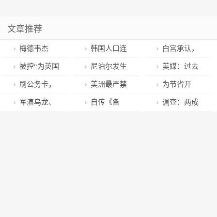
文章推荐
梅德韦杰
韩国人口连
白宫承认，
夫：岸田文雄
续两年减少，
拜登私宅中又
被控“为英国
尼泊尔发生
美媒：过去
只有“切腹”才
约41%为单人
发现另外5页
从事间谍活动”
“30年来最严
10年来，墨西
刷公务卡，
美洲最严禁
为节省开
能“洗去耻辱”
户
机密材料
伊朗前国防部
重空难”，当地
哥已成为美国
博索纳罗7万
烟法在墨西哥
支，斯里兰卡
军演乌龙、
自传《备
调查：两成
副部长被执行
航线为何格外
人首选“移民”
美元买面包，
生效，全面禁
到2030年要砍
公器私用、“拜
胎》销量惊
法国年轻受访
绞刑
凶险？
目的地
1600美元买冰
止在公共场所
一半军队
年视频”翻车，
人，哈里：手
者坚信美国从
淇淋
吸烟
德国女防长下
中猛料够写两
未登月
台倒计时？
本