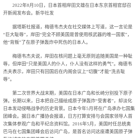
2022年8月10日，日本首相岸田文雄在日本东京首相官邸召
开新闻发布会。新华社发
据塔斯社报道，梅德韦杰夫在社交媒体上写道，这一言论是
“巨大耻辱”，岸田“完全不顾美国是曾使用核武器的唯一国家”，
他“背叛”了在原子弹轰炸中死伤的日本人。
梅德韦杰夫说，岸田在核问题上毫无原则追随美国是一种耻
辱，但岸田“只是美国人的仆人，仆人没有这样的勇气”。梅德韦
杰夫表示，岸田只有回国后在内阁会议上“切腹”才能“洗去耻
辱”。
第二次世界大战末期，美国在日本广岛和长崎分别投下原子
弹。长期以来，日本把自己描绘成原子弹轰炸“受害者”，却淡化
日本发动侵略战争的历史背景。日本今年5月将在广岛承办七国集
团峰会。据日本广播协会报道，日方打算安排与会国家领导人首
次集体参观广岛和平纪念资料馆。2016年5月，美国时任总统奥
巴马在七国集团峰会后访问广岛，是首名访问这座遭美国原子弹