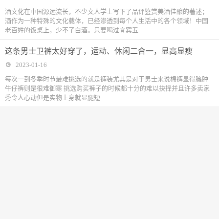
酒文化在中国源远流长，不少文人学士写下了品评鉴赏美酒佳酿的著述；
酒作为一种特殊的文化载体，已经渗透到每个人生活中的各个领域！中国
老百姓的饭桌上，少不了白酒。只要喝过宜宾五
这条男士卫裤太好穿了，运动、休闲二合一，显高显瘦
2023-01-16
每次一到冬季时节最难挑选的就是裤装尤其是对于男士来说棉裤显得臃肿
牛仔裤则是很难御寒 挑选购买裤子的时候都十分的难以抉择并且许多卖家
秀令人心动但是实物上身就显腿短