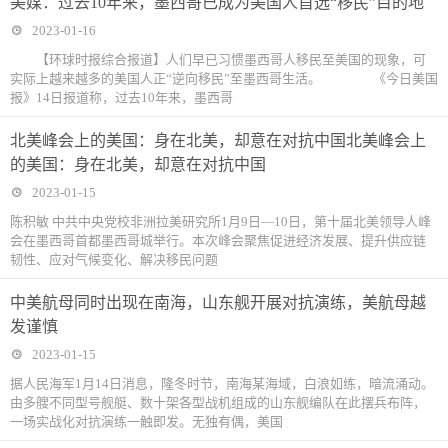
美媒：过去10年来，墨西哥已成为美国人首选“移民”目的地
2023-01-16
【环球时报综合报道】人们早已习惯墨西哥人移民至美国的现象，可
实际上越来越多的美国人正“逆向移民”至墨西哥生活。 《今日美国
报》14日报道称，过去10年来，墨西哥
北美峰会上的美国：身在北美，却意在对抗中国北美峰会上
的美国：身在北美，却意在对抗中国
2023-01-15
陈积敏 中共中央党校非洲拉美研究所1月9日—10日，第十届北美领导人峰
会在墨西哥首都墨西哥城举行。本次峰会聚焦促进经济发展、提升供应链
韧性、应对气候变化、解决移民问题
中美航母同时出现在南海，山东舰开展对抗演练，美航母越
发谨慎
2023-01-15
据人民海军1月14日消息，隆冬时节，南海某海域，白浪如练，暗流涌动。
由多艘不同型号舰艇、数十架各型战机组成的山东舰编队在此摆兵布阵，
一场实战化对抗演练一触即发。无独有偶，美国