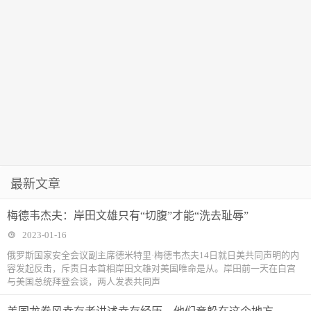
最新文章
梅德韦杰夫：岸田文雄只有“切腹”才能“洗去耻辱”
2023-01-16
俄罗斯国家安全会议副主席德米特里·梅德韦杰夫14日就日美共同声明的内
容发起反击，斥责日本首相岸田文雄对美国唯命是从。岸田前一天在白宫
与美国总统拜登会谈，两人发表共同声