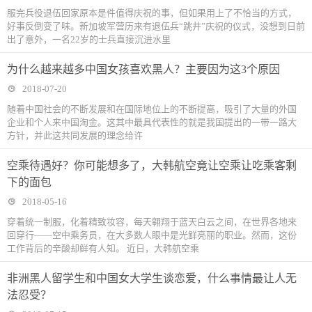
服完兵役退伍回家原本是件值得庆祝的事，但如果用上了不恰当的方式，
好事反倒变了味。新加坡军营历来有退伍兵“跳井”庆祝的仪式，没想到日前
出了意外，一名22岁的士兵直接沉进水里
为什么越来越多中国女孩喜欢黑人？主要因为这3个原因
2018-07-20
随着中国社会的不断发展和在国际地位上的不断提高，吸引了大量的外国
企业和个人来中国淘金。这其中最具代表性的就是我国提出的一带一路大
方针，并此这共同发展的理念给许
空乘待遇好？你可能想多了，大韩航空竟让空乘让吃乘客剩
下的面包
2018-05-16
穿着统一制服，化着精致妆容，每天翱翔于蓝天白云之间，在世界各地来
回穿行——空中乘务员，在大多数人眼中是光鲜亮丽的职业。然而，这份
工作背后的辛酸却鲜有人知。 近日，大韩航空乘
非洲黑人留学生和中国女大学生谈恋爱，什么事情最让人无
法忍受？