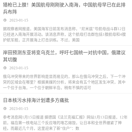
猎枪已上膛！美国航母刚刚驶入南海，中国航母早已在此排
兵布阵
2023-01-15
据观察者网报道，美国海军日前发布消息称，“尼米兹”号航母战斗群12日
已经进入南海开展活动。该消息声称，这个航母打击群包括1艘航母和4艘
护航军舰，正开展海上打击训练。不过，美国
岸田预测东亚将变乌克兰，呼吁七国统一对抗中国，俄建议
其切腹
2023-01-15
俄乌冲突带来的世界影响是显而易见的，那么在俄乌冲突之后，下一个冲
突的区域会在哪里？根据美媒的分析，将来会有五个地区发生冲突，其中
一个位于台海，一个位于朝鲜半岛，稍有不慎的话可
日本核污水排海计划遭多方痛批
2023-01-15
参考消息网1月15日报道 据德国《法兰克福汇报》网站1月13日报道，12年
前，福岛第一核电站三个反应堆的堆芯熔毁，让日本和全世界绷紧了神
经。而最近几个月，这里迎来了新“住户”：数