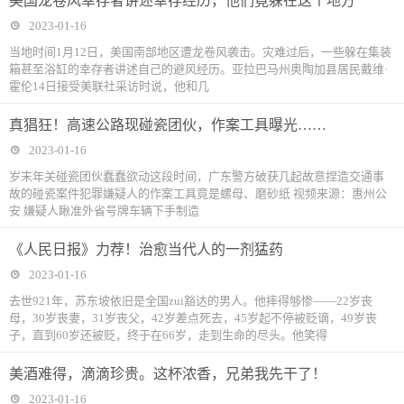
美国龙卷风幸存者讲述幸存经历，他们竟躲在这个地方
2023-01-16
当地时间1月12日，美国南部地区遭龙卷风袭击。灾难过后，一些躲在集装
箱甚至浴缸的幸存者讲述自己的避风经历。亚拉巴马州奥陶加县居民戴维·
霍伦14日接受美联社采访时说，他和几
真猖狂！高速公路现碰瓷团伙，作案工具曝光……
2023-01-16
岁末年关碰瓷团伙蠢蠢欲动这段时间，广东警方破获几起故意捏造交通事
故的碰瓷案件犯罪嫌疑人的作案工具竟是螺母、磨砂纸 视频来源：惠州公
安 嫌疑人瞅准外省号牌车辆下手制造
《人民日报》力荐！治愈当代人的一剂猛药
2023-01-16
去世921年，苏东坡依旧是全国zui豁达的男人。他摔得够惨——22岁丧
母，30岁丧妻，31岁丧父，42岁差点死去，45岁起不停被贬谪，49岁丧
子，直到60岁还被贬，终于在66岁，走到生命的尽头。他笑得
美酒难得，滴滴珍贵。这杯浓香，兄弟我先干了！
2023-01-16