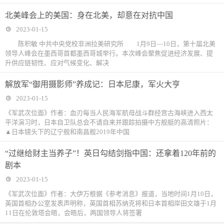
北美峰会上的美国：身在北美，却意在对抗中国
2023-01-15
陈积敏 中共中央党校非洲拉美研究所 1月9日—10日，第十届北美
领导人峰会在墨西哥首都墨西哥城举行。本次峰会聚焦促进经济发展、提
升供应链韧性、应对气候变化、解决
解放军“御用摄影师”养成记：日本尼康，军火大亨
2023-01-15
《军武次位面》作者：血刃每当人民海军航母战斗群经宫古海峡进入西太
平洋演习时，日本自卫队总会不请自来并跟踪拍摄中方舰艇的高清照片：
▲日本镜头下的辽宁舰和南昌舰2019年中国
“过继给财主当养子”！英日勾结剑指中国：还拿着120年前的
剧本
2023-01-15
《军武次位面》作者：大伊万根据《参考消息》报道，当地时间1月10日，
英国首相办公室发表声明称，英国首相苏纳克将和日本首相岸田文雄于1月
11日在伦敦塔会晤，会晤后，两国领导人将签署