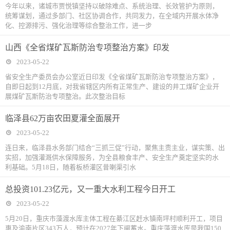
今年以来，诸城市贾悦镇坚持以破除难点、系统治理、长效管护为原则，
统筹谋划，通过多部门、社区协调合作，共同发力，在全域内开展水体净
化、控源排污、强化治理等综合整治工作，进一步
山西《全省煤矿瓦斯防治专项整治方案》印发
2023-05-22
省安全生产委员会办公室近日印发《全省煤矿瓦斯防治专项整治方案》，
自即日起到12月底，对我省辖区内所有正常生产、建设的井工煤矿企业开
展煤矿瓦斯防治专项整治。此次整治目标
临泽县62万亩农田夏灌全面展开
2023-05-22
连日来，临泽县水务部门结合“三抓三促”行动，聚焦主责主业，谋实策、出
实招，加强灌溉供水保障服务，为全县粮食丰产、安全生产奠定坚实的水
利基础。5月18日，随着板桥灌区昔喇渠引水
总投资101.23亿元，又一重大水利工程今日开工
2023-05-22
5月20日，重庆市藻渡水库主体工程在綦江区赶水镇南坪村顺利开工，项目
惠及渝南片区343万人，预计在2027年下闸蓄水。重庆藻渡水库是我国150