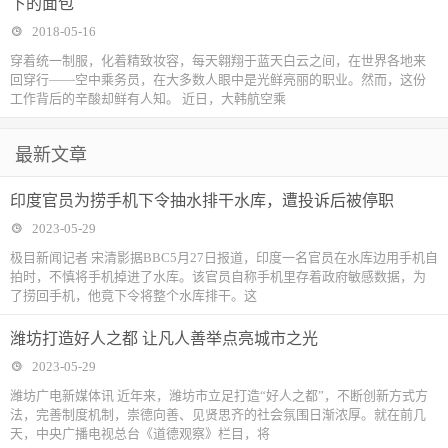
下的面包
2018-05-16
穿着统一制服，化着精致妆容，每天翱翔于蓝天白云之间，在世界各地来
回穿行——空中乘务员，在大多数人眼中是光鲜亮丽的职业。然而，这份
工作背后的辛酸却鲜有人知。 近日，大韩航空乘
最新文章
印度官员为捞手机下令抽水排干水库，遭投诉后被停职
2023-05-29
极目新闻记者 宋清影据BBC5月27日报道，印度一名官员在水库边用手机自
拍时，不慎将手机掉进了水库。该官员自称手机里存着政府敏感数据，为
了捞回手机，他竟下令将整个水库排干。这
潍坊打造好人之都 让凡人善举点亮城市之光
2023-05-29
潍坊广电新媒体讯 近年来，潍坊市立足打造“好人之都”，不断创新方式方
法，完善制度机制，崇德向善、见贤思齐的社会氛围日渐浓厚。就在前几
天，中央广播电视总台《道德观察》栏目，将