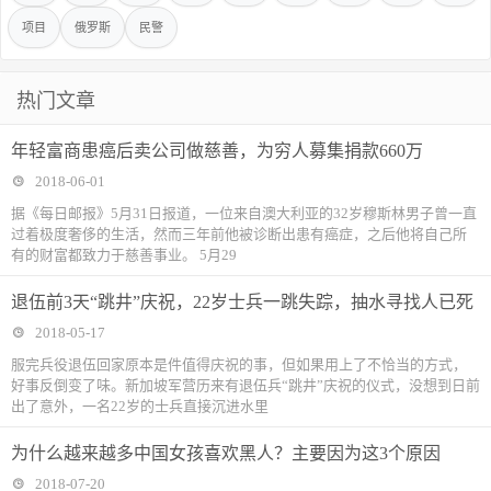
项目
俄罗斯
民警
热门文章
年轻富商患癌后卖公司做慈善，为穷人募集捐款660万
2018-06-01
据《每日邮报》5月31日报道，一位来自澳大利亚的32岁穆斯林男子曾一直
过着极度奢侈的生活，然而三年前他被诊断出患有癌症，之后他将自己所
有的财富都致力于慈善事业。 5月29
退伍前3天“跳井”庆祝，22岁士兵一跳失踪，抽水寻找人已死
2018-05-17
服完兵役退伍回家原本是件值得庆祝的事，但如果用上了不恰当的方式，
好事反倒变了味。新加坡军营历来有退伍兵“跳井”庆祝的仪式，没想到日前
出了意外，一名22岁的士兵直接沉进水里
为什么越来越多中国女孩喜欢黑人？主要因为这3个原因
2018-07-20