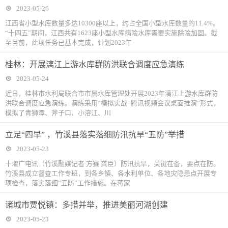
2023-05-26
江西省小型水库数量多达10300座以上，约占全国小型水库数量的11.4%。
“十四五”期间，江西共有1623座小型水库病险水库需要实施除险加固。截
至目前，此项任务已基本完成，计划2023年
桂林：开展漓江上游水库群防洪联合调度应急演练
2023-05-24
近日，桂林市水利局联合市市属水库管理处开展2023年漓江上游水库群防
洪联合调度应急演练。演练采用“模拟实战+腾讯视频会议桌面推演”形式，
模拟了青狮潭、斧子口、小溶江、川
立足“四早” ，竹溪县落实落细防汛抗旱“五防”举措
2023-05-23
十堰广电讯（竹溪融媒记者 方赛 龚臣）防汛抗旱，关键在备，要点在防。
竹溪县成立督查工作专班，到各乡镇、各水利单位、各地灾隐患点开展专
项检查，落实落细“五防”工作措施。在蒋家
诸城市贾悦镇：多措并举，推进美丽河湖创建
2023-05-23