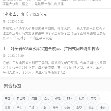
项重大水利工程之一，是渝黔合作共商共建
5座水库，盘活了15.5亿元！
2023-05-22
茶树旁水稻边工人们开挖沟槽搭钢筋、浇灌水泥……松古平原水系综合治
理工程正开足马力加速建设中16个子工程多个工作面全面铺开该项目总投
资28.66亿元对于一个山区县来说这
山西对全省608座水库实施全覆盖、拉网式问题隐患排查
2023-05-20
记者20日从山西省水利厅了解到，根据相关部门预测，今年汛期北方多雨
区主要位于黄河中下游、海河等流域，其中黄河山陕区间、汾河、沁河，
海河大清河、子牙河、漳卫河等降雨偏多2至5
聚合标签
中国
自己的
美国
亿元
都是
的人
疫情
的是
三星
华为
手机
企业
万元
这款
车型
日本
小米