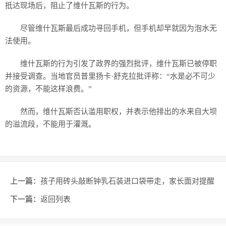
抵达现场后，阻止了维什瓦斯的行为。
尽管维什瓦斯最后成功寻回手机，但手机却早就因为泡水无
法使用。
维什瓦斯的行为引发了政界的强烈批评，维什瓦斯已被停职
并接受调查。当地官员普里扬卡·舒克拉批评称：“水是必不可少
的资源，不能这样浪费。”
然而，维什瓦斯否认滥用职权，并表示他排出的水来自大坝
的溢流段，不能用于灌溉。
上一篇：
孩子用砖头敲断钟乳石装进口袋带走，家长面对提醒
称“小孩喜欢”，景区回应
下一篇：
返回列表