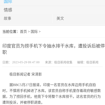
国际
情感
故事
美文
当前位置：
首页
>
国际
>
印度官员为捞手机下令抽水排干水库，遭投诉后被停
职
日期：
2023-05-29 09:47:00
来源：极目新闻收集
编辑：极目新闻
极目新闻记者 宋清影
据BBC5月27日报道，印度一名官员在水库边用手机自拍
时，不慎将手机掉进了水库。该官员自称手机里存着政府敏感数
据，为了捞回手机，他竟下令将整个水库排干。这名官员的行为
遭到投诉，并被停职调查。