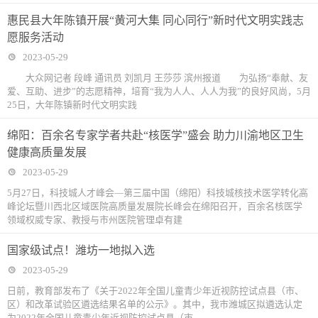
惠民县大年陈镇开展“黄河大集 同心同行”新时代文明实践志
愿服务活动
2023-05-29
大众网记者 段峰 通讯员 刘凯月 王莎莎 滨州报道 为弘扬“奉献、友
爱、互助、进步”的志愿精神，培育“我为人人、人人为我”的良好风尚，5月
25日，大年陈镇新时代文明实践
绵阳：百余名专家学者共赴“核医学”盛会 助力川渝地区卫生
健康高质量发展
2023-05-29
5月27日，科技城人才峰会—第三届中国（绵阳）科技城核技术医学转化高
峰论坛暨川西北区域医院高质量发展院长峰会在绵阳召开，百余名核医学
领域权威专家、教授与市州医院管理卓有建
国家级试点！潍坊一地拟入选
2023-05-29
日前，教育部发布了《关于2022年全国儿童青少年近视防控试点县（市、
区）和改革试验区遴选结果名单的公示》。其中，我市潍城区拟遴选认定
为2022年全国儿童青少年近视防控试点县（市、