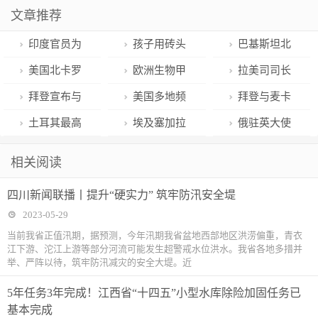
文章推荐
印度官员为
孩子用砖头
巴基斯坦北
捞手机下令抽
敲断钟乳石装
部山区雪崩致
美国北卡罗
欧洲生物甲
拉美司司长
水排干水库，
进口袋带走，
11人丧生25人
来纳州一公交
烷发展瓶颈待
蔡伟出席加勒
拜登宣布与
美国多地频
拜登与麦卡
遭投诉后被停
家长面对提醒
受伤，包括4
车上发生枪击
解
比驻华使团文
美众议长麦卡
发商店遭抢劫
锡就提高债务
土耳其最高
埃及塞加拉
俄驻英大使
职
称“小孩喜
岁儿童，总理
事件 2人受伤
化活动
锡就债务上限
盗窃事件
上限“原则上达
选举委员会：
地区发现迄今
称已准备好与
相关阅读
欢”，景区回应
表示哀悼
问题达成最终
成一致”
初步结果显示
最大木乃伊作
乌和平谈判，
四川新闻联播丨提升“硬实力” 筑牢防汛安全堤
协议
埃尔多安赢得
坊
但有两个条件
2023-05-29
总统选举
当前我省正值汛期，据预测，今年汛期我省盆地西部地区洪涝偏重，青衣
江下游、沱江上游等部分河流可能发生超警戒水位洪水。我省各地多措并
举、严阵以待，筑牢防汛减灾的安全大堤。近
5年任务3年完成！江西省“十四五”小型水库除险加固任务已
基本完成