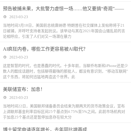
预告被捕未果，大批警力虚惊一场……他又要搞“奇观”——
2023-03-23
当地时间3月18日，美国前总统唐纳德·特朗普在社交媒体上发帖称将于21
日被捕，并呼吁支持者发起抗议。该举动与其在2021年国会山骚乱前的言
论相呼应，引发了人们对又一场潜在暴力
AI疯狂内卷，哪些工作更容易被AI取代？
2023-03-23
这是智慧的时代，也是愚蠢的时代。十多年前，当聊乔布斯和iPhone还是少
数人的酷炫话题时，包括聊得最嗨的那批人，都没有意识到，“移动互联网”
这个东西，将如何迅猛地再造这个世界。此
美联储宣布：加息！
2023-03-23
当地时间22日，美国联邦储备委员会结束为期两天的货币政策会议，宣布
上调联邦基金利率目标区间25个基点到4.75%至5%之间。此前市场机构对
于加息25个基点还是暂停加息存在较大分
博士留学申请逐年增长，去年同比增两成