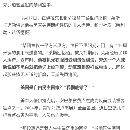
克罗珀营监狱的禁闭室中。
2月17日，在伊拉克北部萨拉赫丁省祖卢耶镇，莱斯・
卡迈勒讲述他被美军关押期间经历的非人虐待。新华社发（哈利
勒・达伍德摄）
“禁闭室仅一平方米见方，终日不见阳光，门上有个10厘
米宽的洞用来送食物。”莱斯回忆道。被关押期间，莱斯经历了非
人虐待。受审时，
他被扒光衣服接受测谎仪测试，旁边一个人威
胁说如不坦白就把他送上绞刑架；动辄遭到殴打或电击
……回忆
起那些惨无人道的折磨，莱斯失声痛哭。
美国是自由民主国家？“我彻底错了！”
美军入侵伊拉克后，安巴尔省费卢杰成为反美武装重要
据点之一。2004年，美军对费卢杰展开全面包围。连日空袭几乎
把费卢杰夷为平地，人员伤亡惨重。
“那段遭遇是我人生中最沉重的回忆。”当地医生萨阿