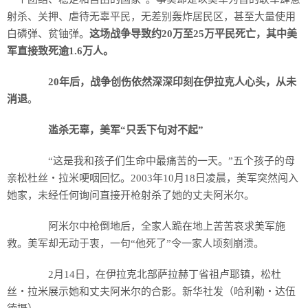
射杀、关押、虐待无辜平民，无差别轰炸居民区，甚至大量使用
白磷弹、贫铀弹。
这场战争导致约20万至25万平民死亡，其中美
军直接致死逾1.6万人。
20年后，战争创伤依然深深印刻在伊拉克人心头，从未
消退
。
滥杀无辜，美军“只丢下句对不起”
“这是我和孩子们生命中最痛苦的一天。”五个孩子的母
亲松杜丝・拉米哽咽回忆。2003年10月18日凌晨，美军突然闯入
她家，未经任何询问直接开枪射杀了她的丈夫阿米尔。
阿米尔中枪倒地后，全家人跪在地上苦苦哀求美军施
救。美军却无动于衷，一句“他死了”令一家人顷刻崩溃。
2月14日，在伊拉克北部萨拉赫丁省祖卢耶镇，松杜
丝・拉米展示她和丈夫阿米尔的合影。新华社发（哈利勒・达伍