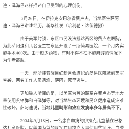
迪・泽海巴这样描述自己受到的心理创伤。
2月26日，在伊拉克安巴尔省费卢杰，当地医生萨阿
迪・泽海巴讲述经历。新华社发（哈利勒・达伍德摄）
由于美军封锁，东区市民没法抵达西区的费卢杰医院，
为此萨阿迪和几名医生在东区开设了一所简易医院，一个月内实
施手术400次。由于缺少药物，有时不得不在不施麻醉的情况下
为伤者截肢。
一天，那所挂着醒目红新月会旗帜的简易医院遭到美军
空袭，两名工作人员遇难，萨阿迪死里逃生。
更加骇人听闻的是，以美军为首的联军在费卢杰等地大
量使用贫铀弹和白磷弹等，对当地生态环境和民众健康造成灾难
性破坏。萨阿迪说，
当地儿童畸形和癌症发病率多年居高不下。
2004年9月18日，一名患白血病的伊拉克儿童躺在巴格
达儿童医院。以美国为首的联军在伊拉克大量使用贫铀弹、白磷