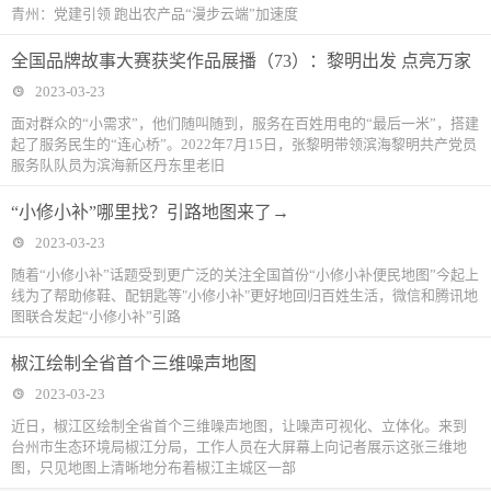
青州：党建引领 跑出农产品“漫步云端”加速度
全国品牌故事大赛获奖作品展播（73）：黎明出发 点亮万家
2023-03-23
面对群众的“小需求”，他们随叫随到，服务在百姓用电的“最后一米”，搭建
起了服务民生的“连心桥”。2022年7月15日，张黎明带领滨海黎明共产党员
服务队队员为滨海新区丹东里老旧
“小修小补”哪里找？引路地图来了→
2023-03-23
随着“小修小补”话题受到更广泛的关注全国首份“小修小补便民地图”今起上
线为了帮助修鞋、配钥匙等"小修小补"更好地回归百姓生活，微信和腾讯地
图联合发起“小修小补”引路
椒江绘制全省首个三维噪声地图
2023-03-23
近日，椒江区绘制全省首个三维噪声地图，让噪声可视化、立体化。来到
台州市生态环境局椒江分局，工作人员在大屏幕上向记者展示这张三维地
图，只见地图上清晰地分布着椒江主城区一部