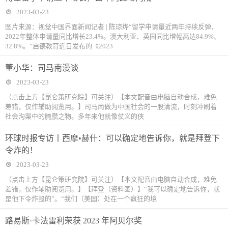
2023-03-23
图片来源：视觉中国界面新闻记者 | 陈琼烨“留学申请量近两年持续反弹，
2022年整体申请量同比增长23.4%。澳大利亚、英国同比增幅高达84.9%、
32.8%。”启德教育近日发布的《2023
董小华：司马南漫谈
2023-03-23
（点击上方【昆仑策研究院】可关注）【本文配音由电脑自动合成，难免
差错，仅作辅助阅览用。】司马南做为中国社会的一股清流，时刻冲刷着
社会沟渠中的腌臜之物。多年来他就像仗义的侠
环球时报专访丨西摩•赫什：可以确定地告诉你，就是拜登下
令炸的！
2023-03-23
（点击上方【昆仑策研究院】可关注）【本文配音由电脑自动合成，难免
差错，仅作辅助阅览用。】【拜登（资料图）】“我可以确定地告诉你，就
是他下令炸毁的”。“我们（美国）处在一个疯狂的境
路易斯·卡法雷利荣获 2023 年阿贝尔奖