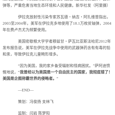
弹等，严重危害当地生态环境和人民健康。新华社发（阿里摄）
伊拉克放射性污染专家苏瓦德・纳吉・阿扎维曾指出，
2003至2004年，美军在伊拉克多地使用了18.1万枚贫铀弹，2004
年在费卢杰尤为频繁使用。
美国密歇根大学学者穆兹甘・萨瓦比亚斯法哈尼2012年
发布报告说，美军在伊拉克战争中使用的武器弹药含有有毒的铅
和汞，导致伊拉克儿童畸形增多。
“因为美国，我的家乡备受辐射和怪病困扰。”萨阿迪愤
慨地说，“
我曾经以为美国是一个自由民主的国家，我彻底错了！
美国是企图称霸世界的侵略者。
”
―END―
策划：冯俊扬 支林飞
监制：闫岩 陈梦阳