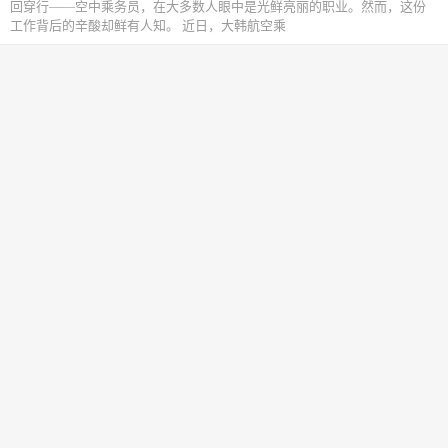
回穿行——空中乘务员，在大多数人眼中是光鲜亮丽的职业。然而，这份
工作背后的辛酸却鲜有人知。 近日，大韩航空乘