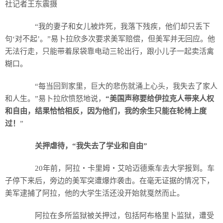
社记者王东震摄
“我的妻子和女儿被炸死，我落下残疾，他们却只丢下
句‘对不起’。”易卜拉欣多次要求美军赔偿，但美军并无回应。他
无法行走，只能带着尿袋靠电动三轮出行，跟小儿子一起卖活禽
糊口。
“每当回到家里，巨大的悲伤就涌上心头，我失去了家人
和人生。”易卜拉欣愤怒地说，
“美国声称要给伊拉克人带来人权
和自由，结果恰恰相反，因为他们，我的余生只能在轮椅上度
过！
”
关押虐待，“我失去了学业和自由”
20年前，阿拉・卡里姆・艾哈迈德乘车去大学报到。车
子停下来后，旁边的美军突遭爆炸袭击。在毫无证据的情况下，
美军逮捕了阿拉，他的大学生活还没开始就戛然而止。
阿拉在多所监狱被关押过，包括阿布格里卜监狱，遭受