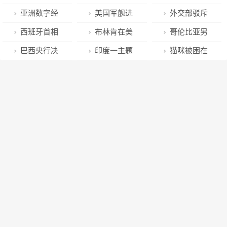
从未消退——
方应尽快取消
法语作为民族
亚洲数字经
美国军舰进
外交部驳斥
伊拉克战争创
全部对华加征
语言地位的变
济合作研讨会
入中国西沙群
布林肯涉台言
西班牙首相
布林肯在美
哥伦比亚男
伤深刻伊拉克
关税
化+
在东京举行
岛领海，外交
论：解决台湾
将于下周访
国会讲话被反
子被杀害，妻
巴西央行决
印度一主题
猫咪被困在
人心头
部：美方应立
问题是中国人
华？外交部回
战人士打断：
子化身“复仇女
定基本利率维
公园游乐设施
汽车引擎盖下
即停止侵权挑
自己的事
应
“中国不是我们
神”引诱黑帮老
持在13.75%
坠落 事故造成
车主行驶8公
衅
的敌人”
大搜集证据
为六年来最高
11人受伤
里后才发现
水平