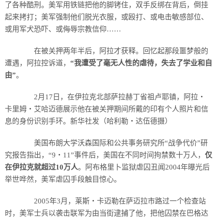
了各种酷刑。美军用铁链把他的脚铐住，双手反绑在背后，倒挂
起来拷打；美军强制他们脱光衣服，或殴打、或电击敏感部位、
或用军犬恐吓、或侮辱宗教信仰……
在被关押两年半后，阿拉才获释。回忆起那段噩梦般的
遭遇，阿拉控诉道，
“我遭受了毫无人性的虐待，失去了学业和自
由”
。
2月17日，在伊拉克北部萨拉赫丁省祖卢耶镇，阿拉・
卡里姆・艾哈迈德展示他在被关押期间所戴的印有个人照片和信
息的身份识别手环。新华社发（哈利勒・达伍德摄）
美国布朗大学沃森国际和公共事务研究所“战争代价”研
究报告指出，“9・11”事件后，美国在不同时间拘禁数十万人，
仅
在伊拉克就超过10万人
。阿布格里卜监狱虐囚丑闻2004年曝光后
举世哗然，美军虐囚手段触目惊心。
2005年3月，莱斯・卡迈勒在萨迈拉市路过一个检查站
时，美军士兵以袭击联军为由当街逮捕了他，把他囚禁在巴格达