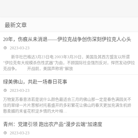
最新文章
20年，伤痕从未消退——伊拉克战争创伤深刻伊拉克人心头
2023-03-23
新华社巴格达3月23日电 2003年3月20日，美国及其西方盟友以所谓
“伊拉克有大规模杀伤性武器”为由，不顾国际社会强烈反对，悍然发动伊拉
克战争。 开战前，美国声称将“解放
绿美佛山，共赴一场春日花事
2023-03-23
万物复苏春意浓若是说什么颜色最适合三月的佛山那一定是春色满园关不
住的翠绿一片片葱郁衬托着盛开的多彩繁花让佛山的春天更加充满生机娇
憨柔媚的禾雀花积淀乡情的大叶榕…
青州：党建引领 跑出农产品“漫步云端”加速度
2023-03-23