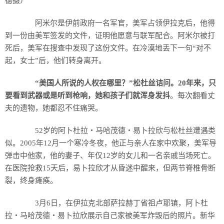
德摄）
阿米尔是伊前政府一名军官，美军占领伊拉克后，他得
到一份由美军签发的文件，证明他愿意与联军配合。阿米尔被打
死后，美军在搜查中发现了这份文件。在冷漠地丢下一句“对不
起，女士”后，他们转身离开。
“美国人所说的人权在哪里？”松杜丝诘问。20年来，只
要看到武器或是听到枪响，她和孩子们就浑身发抖
。每次翻看丈
夫的遗物，她都忍不住痛哭。
52岁的阿卜杜拉・马哈茂德・易卜拉欣与松杜丝遭遇类
似。2005年12月一个寒冷冬夜，他正与亲人在家中欢聚，美军导
弹击中他家，他的妻子、年仅12岁的女儿和一名亲戚当场死亡。
在医院抢救15天后，易卜拉欣才从昏迷中醒来，但两节脊椎骨断
裂，终身瘫痪。
3月6日，在伊拉克北部萨拉赫丁省祖卢耶镇，阿卜杜
拉・马哈茂德・易卜拉欣展示自己家被美军炸毁后的照片。新华