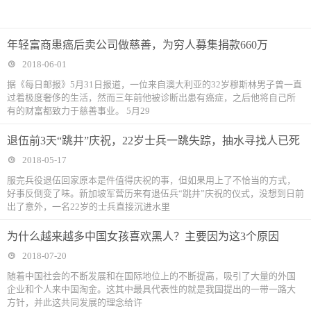
年轻富商患癌后卖公司做慈善，为穷人募集捐款660万
2018-06-01
据《每日邮报》5月31日报道，一位来自澳大利亚的32岁穆斯林男子曾一直
过着极度奢侈的生活，然而三年前他被诊断出患有癌症，之后他将自己所
有的财富都致力于慈善事业。 5月29
退伍前3天“跳井”庆祝，22岁士兵一跳失踪，抽水寻找人已死
2018-05-17
服完兵役退伍回家原本是件值得庆祝的事，但如果用上了不恰当的方式，
好事反倒变了味。新加坡军营历来有退伍兵“跳井”庆祝的仪式，没想到日前
出了意外，一名22岁的士兵直接沉进水里
为什么越来越多中国女孩喜欢黑人？主要因为这3个原因
2018-07-20
随着中国社会的不断发展和在国际地位上的不断提高，吸引了大量的外国
企业和个人来中国淘金。这其中最具代表性的就是我国提出的一带一路大
方针，并此这共同发展的理念给许