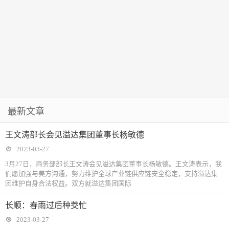
最新文章
王文涛部长会见溢达集团董事长杨敏德
2023-03-27
3月27日，商务部部长王文涛会见溢达集团董事长杨敏德。王文涛表示，我
们愿加强与美方沟通，努力维护全球产业链供应链安全稳定，支持溢达集
团维护自身合法权益。双方就溢达集团国际
长顺：春雨过后种茭忙
2023-03-27