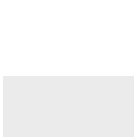
历史
美食
军事
国际
情感
故事
美文