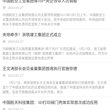
中国航空工业集团等10户央企领导人员调整
2023-03-27
中国航空工业集团有限公司主要领导调整2023年3月1日上午，中国航空工
业集团有限公司召开领导班子会议。受中央组织部领导委托，中央组织部
有关干部局负责同志宣布了中央关于中国
央地牵手！浙铁建工集团正式成立
2023-03-27
为助推浙江以高质量发展推进“两个先行”示范区建设，3月23日，浙江省铁
路建工集团有限公司（简称“浙铁建工集团”）在杭州正式挂牌成立。作为大
型央企和头部省属国企联合成立的铁
王文涛部长会见雀巢集团首席执行官施奈德
2023-03-27
3月27日，商务部部长王文涛会见雀巢集团首席执行官施奈德。王文涛
宣介了中国式现代化的主要特征和内涵，强调了中国坚持对外开放的基本
国策，坚定不移推进高水平对外开放，表示
中国航天科技集团：3D打印阀门壳体实现首次成功应用
2023-03-27