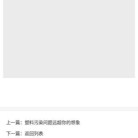
上一篇：
塑料污染问题远超你的想象
下一篇：
返回列表