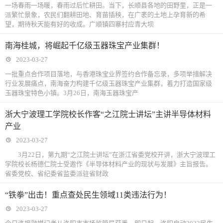
一场春雨一场暖，春雨过后忙耕田。当下，长顺县各地的田野里，正是一
派繁忙景象，农民们翻耕田地、育苗插秧，在广袤的土地上孕育新的希
望，期待秋天能有好的收成。广顺镇四寨村应青大坝
南海桂城，将崛起千亿级玉器珠宝产业集群！
2023-03-27
一批重点合作项目落地，与香港珠宝业界签约合作备忘录，多项举措解决
行业发展痛点，南海奋力构建千亿级玉器珠宝产业集群，着力打造国家级
玉器珠宝特色小镇。3月26日，南海玉器珠宝产
浙大宁波理工学院校长作客“之江院士讲坛”主讲半导体材料
产业
2023-03-27
3月22日，第九期“之江院士讲坛”在浙江省委党校开讲，浙大宁波理工
学院校长杨德仁院士受邀作《半导体材料产业的现状与发展》主旨报告。
省委党校、省纪委省监委派驻省财政
“铁拳”出击！重点查处民生领域11类违法行为！
2023-03-27