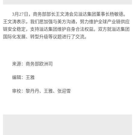
3月27日，商务部部长王文涛会见溢达集团董事长杨敏德。
王文涛表示，我们愿加强与美方沟通，努力维护全球产业链供应
链安全稳定，支持溢达集团维护自身合法权益。双方就溢达集团
国际化发展、转型升级等议题进行了交流。
来源：商务部欧洲司
编辑：王雅
审校：黎丹丹、王雅、张迎雪