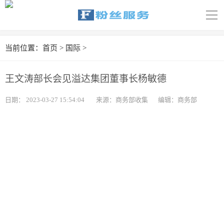
导
航
首页
当前位置：
首页
>
国际
>
科技
王文涛部长会见溢达集团董事长杨敏德
娱乐
日期：
2023-03-27 15:54:04
来源：商务部收集
编辑：商务部
汽车
体育
财经
旅游
育儿