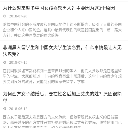
为什么越来越多中国女孩喜欢黑人？主要因为这3个原因
2018-07-20
随着中国社会的不断发展和在国际地位上的不断提高，吸引了大量的外国
企业和个人来中国淘金。这其中最具代表性的就是我国提出的一带一路大
方针，并此这共同发展的理念给许
非洲黑人留学生和中国女大学生谈恋爱，什么事情最让人无
法忍受？
2018-07-15
在我国很多城市都能看到一些来自非洲的黑人，他们大多数都是在这里留
学的学生，大家都知道，非洲的教育事业非常落后，这些非洲的青少年想
要受到良好的教育，只能到别的国家去留学，学成
为何西方女子结婚后，要在姓名后加上丈夫的姓？原因很简
单
2018-06-12
西方女子婚后冠夫姓是西方的文化传统，但随着现代女权主义的日益高
涨，越来越多的西方女性开始拒绝在婚后冠以丈夫的姓氏，坚持使用自己
的本姓不论是西方还是东方，妇女在结婚后都属