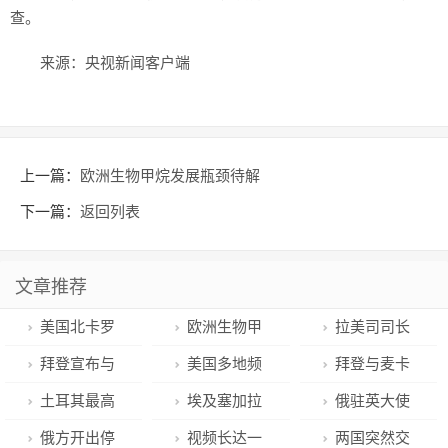
历史
查。
美食
来源：央视新闻客户端
军事
国际
上一篇：
欧洲生物甲烷发展瓶颈待解
情感
下一篇：
返回列表
故事
美文
文章推荐
美国北卡罗
欧洲生物甲
拉美司司长
来纳州一公交
烷发展瓶颈待
蔡伟出席加勒
拜登宣布与
美国多地频
拜登与麦卡
车上发生枪击
解
比驻华使团文
美众议长麦卡
发商店遭抢劫
锡就提高债务
土耳其最高
埃及塞加拉
俄驻英大使
事件 2人受伤
化活动
锡就债务上限
盗窃事件
上限“原则上达
选举委员会：
地区发现迄今
称已准备好与
俄方开出停
视频长达一
两国突然交