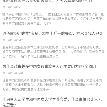
年轻富商患癌后卖公司做慈善，为穷人募集捐款660万
2018-06-01
据《每日邮报》5月31日报道，一位来自澳大利亚的32岁穆斯林男子曾一直
过着极度奢侈的生活，然而三年前他被诊断出患有癌症，之后他将自己所
有的财富都致力于慈善事业。 5月29
退伍前3天“跳井”庆祝，22岁士兵一跳失踪，抽水寻找人已死
2018-05-17
服完兵役退伍回家原本是件值得庆祝的事，但如果用上了不恰当的方式，
好事反倒变了味。新加坡军营历来有退伍兵“跳井”庆祝的仪式，没想到日前
出了意外，一名22岁的士兵直接沉进水里
为什么越来越多中国女孩喜欢黑人？主要因为这3个原因
2018-07-20
随着中国社会的不断发展和在国际地位上的不断提高，吸引了大量的外国
企业和个人来中国淘金。这其中最具代表性的就是我国提出的一带一路大
方针，并此这共同发展的理念给许
非洲黑人留学生和中国女大学生谈恋爱，什么事情最让人无
法忍受？