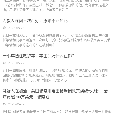
满园深浅色， 照在绿波中一袭柔风携一缕花香飘入文庙的院墙朱乃华——
一名资深摄影师。虽然已过古稀之年，但热爱摄影的他，每年都会走进文
庙，用镜头记录下古建之美，今年五月他利用
为救人连闯三次红灯，原来不止如此......
2023-05-28
近日在龙船天街，一名小朋友突然晕倒了利川市东城街道综合执法中心主
任梁俊和同事覃靖连闯三次红灯5分钟将小孩送到宏信和谐医院医务人员手
中梁俊和同事的这样的举动被利川市
一小车挡住救护车，车主：凭什么让你？
2023-05-27
近日在四川成都一红绿灯路口，一救护车被私家车挡住去路，私家车司机
因担心被拍照扣分拒绝让行。现场视频显示，救护车上的工作人员下来和
私家车司机沟通。司机问：“拍照扣分怎么办
嫌疑人在加油，美国警察用电击枪缉捕致其烧成“火球”，治
疗费超700万美元，警察或
2023-05-27
极目新闻记者 胡莉据美国全国广播公司5月27日报道，佛罗里达州一名警察