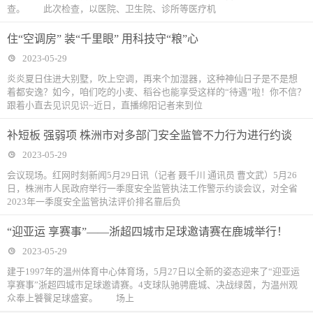
查。 此次检查，以医院、卫生院、诊所等医疗机
住“空调房” 装“千里眼” 用科技守“粮”心
2023-05-29
炎炎夏日住进大别墅，吹上空调，再来个加湿器，这种神仙日子是不是想
着都安逸？如今，咱们吃的小麦、稻谷也能享受这样的“待遇”啦！你不信？
跟着小直去见识见识~近日，直播绵阳记者来到位
补短板 强弱项 株洲市对多部门安全监管不力行为进行约谈
2023-05-29
会议现场。红网时刻新闻5月29日讯（记者 聂千川 通讯员 曹文武）5月26
日，株洲市人民政府举行一季度安全监管执法工作警示约谈会议，对全省
2023年一季度安全监管执法评价排名靠后负
“迎亚运 享赛事”——浙超四城市足球邀请赛在鹿城举行！
2023-05-29
建于1997年的温州体育中心体育场，5月27日以全新的姿态迎来了“迎亚运
享赛事”浙超四城市足球邀请赛。4支球队驰骋鹿城、决战绿茵，为温州观
众奉上饕餮足球盛宴。 场上