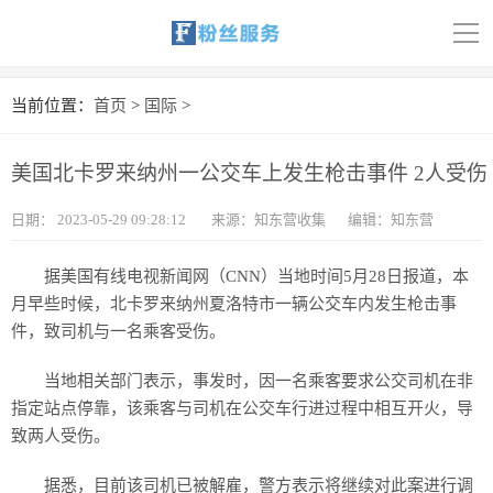
导
航
首页
当前位置：
首页
>
国际
>
科技
美国北卡罗来纳州一公交车上发生枪击事件 2人受伤
娱乐
日期：
2023-05-29 09:28:12
来源：知东营收集
编辑：知东营
汽车
据美国有线电视新闻网（CNN）当地时间5月28日报道，本
体育
月早些时候，北卡罗来纳州夏洛特市一辆公交车内发生枪击事
件，致司机与一名乘客受伤。
财经
当地相关部门表示，事发时，因一名乘客要求公交司机在非
旅游
指定站点停靠，该乘客与司机在公交车行进过程中相互开火，导
致两人受伤。
育儿
据悉，目前该司机已被解雇，警方表示将继续对此案进行调