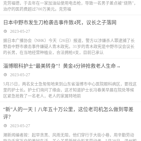
克劳福德，于去年在一家加油站使用电击枪，导致一名男子差点被“烧熟”，
治疗的医药费超过700万美元。克劳福
日本中野市发生刀枪袭击事件致4死，议长之子落网
2023-05-27
据日本广播协会（NHK）今天（26日）报道，警方以涉嫌杀人罪逮捕了长
野县中野市袭击事件嫌疑人青木政宪。31岁的青木政宪是中野市议会议长
的长男，在当地经营种植业，合法拥枪4支，目前已承认
淄博眼科护士“最美转身”！黄金4分钟抢救老人生命→
2023-05-27
5月25日，两名女士急匆匆地来到山东省淄博市中心医院眼科病区，要找这
里的护士长。护士们询问了缘由，这才知道护士长冯春美早晨在院处等候
区紧急抢救了一名老人，老人的家属特地前
“新”人的一天丨八年五十万公里，这位老司机怎么做到零差
评？
2023-05-27
潮新闻编者按：起早贪黑、风雨无阻，他们穿行于大街小巷，用辛勤劳动
助力千家万户的美好生活。关心关爱新就业形态劳动者，5月28日，温州即