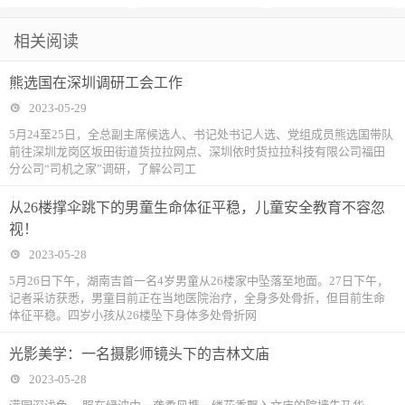
问题达成最终
成一致”
初步结果显示
最大木乃伊作
乌和平谈判，
火“四要求”
分钟，发布时
火！
相关阅读
协议
埃尔多安赢得
坊
但有两个条件
机耐人寻
熊选国在深圳调研工会工作
总统选举
味……
2023-05-29
5月24至25日，全总副主席候选人、书记处书记人选、党组成员熊选国带队
前往深圳龙岗区坂田街道货拉拉网点、深圳依时货拉拉科技有限公司福田
分公司“司机之家”调研，了解公司工
从26楼撑伞跳下的男童生命体征平稳，儿童安全教育不容忽
视！
2023-05-28
5月26日下午，湖南吉首一名4岁男童从26楼家中坠落至地面。27日下午，
记者采访获悉，男童目前正在当地医院治疗，全身多处骨折，但目前生命
体征平稳。四岁小孩从26楼坠下身体多处骨折网
光影美学：一名摄影师镜头下的吉林文庙
2023-05-28