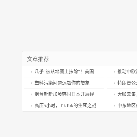
文章推荐
几乎“被从地图上抹除”！美国
推动中欧
多地遭重大灾难
进数字发展
塑料污染问题远超你的想象
特朗普公
德桑蒂斯：
烟台赴新加坡韩国日本开展经
大咖云集
贸活动取得丰硕成果
交通基础设
高压5小时，TikTok的生死之战
中东地区
论坛召开！
及未来走向