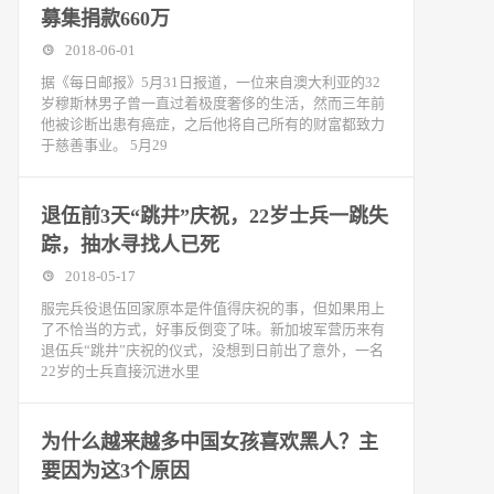
募集捐款660万
2018-06-01
据《每日邮报》5月31日报道，一位来自澳大利亚的32
岁穆斯林男子曾一直过着极度奢侈的生活，然而三年前
他被诊断出患有癌症，之后他将自己所有的财富都致力
于慈善事业。 5月29
退伍前3天“跳井”庆祝，22岁士兵一跳失
踪，抽水寻找人已死
2018-05-17
服完兵役退伍回家原本是件值得庆祝的事，但如果用上
了不恰当的方式，好事反倒变了味。新加坡军营历来有
退伍兵“跳井”庆祝的仪式，没想到日前出了意外，一名
22岁的士兵直接沉进水里
为什么越来越多中国女孩喜欢黑人？主
要因为这3个原因