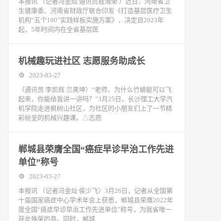
本报讯 （记者冯金灿 通讯员寇海荣 ）近日，河南省卫
生健康委、河南省财政厅联合印发《打造基层医疗卫生
机构“五个100”实践样板实施方案》，决定自2023年
起，5年时间内在全省基层医
机械趣玩进社区 志愿服务助成长
2023-03-27
（通讯员 李凯辉 兰昊坤）“老师，为什么竹蜻蜓可以飞
起来，你能给我讲一讲吗？”3月25日，长沙理工大学汽
机学院走进枫树山社区，为社区的小朋友们上了一节精
彩纷呈的机械兴趣课。△志愿
郸城县荣膺全国“癌症早诊早治工作先进
单位”称号
2023-03-27
本报讯 （记者冯金灿 侯少飞）3月26日，记者从全国第
十届国家癌症中心学术年会上获悉，郸城县荣膺2022年
度全国“癌症早诊早治工作先进单位”称号，为我省唯一
获此殊荣的县。同时，郸城