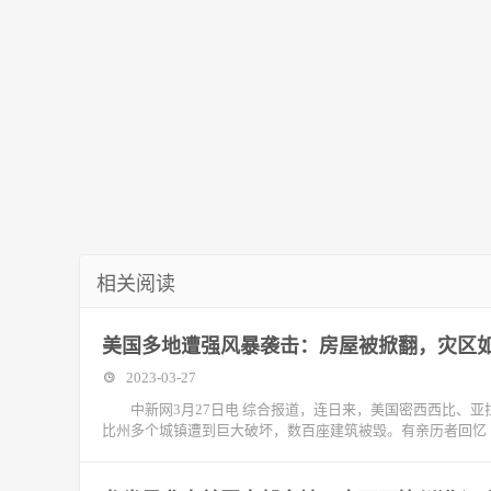
相关阅读
美国多地遭强风暴袭击：房屋被掀翻，灾区如
2023-03-27
中新网3月27日电 综合报道，连日来，美国密西西比、亚
比州多个城镇遭到巨大破坏，数百座建筑被毁。有亲历者回忆