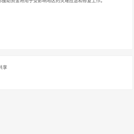
邦援助资金将用于受影响地区的灾难应急和修复工作。
共享