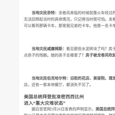
当地灾民奈特：
龙卷风来临的时候就像火车经过
无法回想起当时的具体情况，只记得当时很可怕。龙
可以看到那辆卡车，那是我兄弟的卡车。他是一名卡
当地灾民威廉姆斯：
看见那些水泥砖块了吗？房
点房子的残骸。她的房子去哪里了？
房子被龙卷风吹
当地灾民伯克哈尔特：
沿街的花店、美容院、理
店，还有一家本地餐厅，都消失不见了。
美国总统拜登批准密西西比州
进入“重大灾难状态”
据白宫官网3月26日发表的声明显示，
美国总统拜