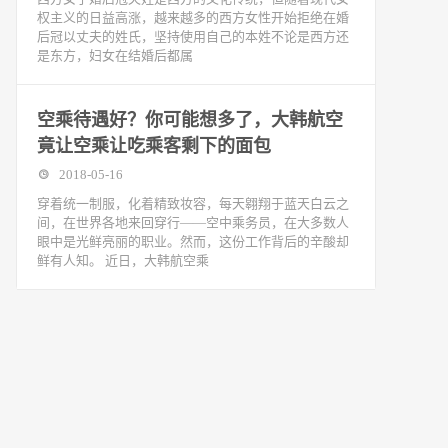
权主义的日益高涨，越来越多的西方女性开始拒绝在婚
后冠以丈夫的姓氏，坚持使用自己的本姓不论是西方还
是东方，妇女在结婚后都属
空乘待遇好？你可能想多了，大韩航空
竟让空乘让吃乘客剩下的面包
2018-05-16
穿着统一制服，化着精致妆容，每天翱翔于蓝天白云之
间，在世界各地来回穿行——空中乘务员，在大多数人
眼中是光鲜亮丽的职业。然而，这份工作背后的辛酸却
鲜有人知。 近日，大韩航空乘