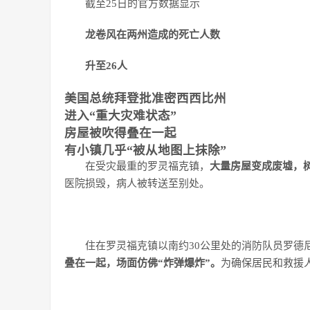
截至25日的官方数据显示
龙卷风在两州造成的死亡人数
升至26人
美国总统拜登批准密西西比州
进入“重大灾难状态”
房屋被吹得叠在一起
有小镇几乎“被从地图上抹除”
在受灾最重的罗灵福克镇，
大量房屋变成废墟，
医院损毁，病人被转送至别处。
住在罗灵福克镇以南约30公里处的消防队员罗德
叠在一起，场面仿佛“炸弹爆炸”。
为确保居民和救援