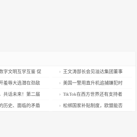
数字文明互学互鉴 促
王文涛部长会见溢达集团董事
与共享
长杨敏德
开羞辱大选潜在劲敌
美国一警用直升机追捕嫌犯时
曾经他含着泪求我
坠毁 两名警察当场身亡
，共话未来！第二届
TikTok在西方世界还有支持者
施工程技术标准国际
吗？深度解码听证会细节
的历史、面临的矛盾
松绑国家补贴制度，欧盟能否
打赢对美绿色补贴战？