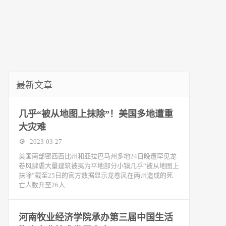
最新文章
几乎“被从地图上抹除”！美国多地遭重
大灾难
2023-03-27
美国南部密西西比州和亚拉巴马州多地24日晚遭罕见龙
卷风肆虐大量建筑被夷为平地部分小镇几乎“被从地图上
抹除”截至25日的官方数据显示龙卷风在两州造成的死
亡人数升至26人
河南牧业经济学院承办第三届中国生活