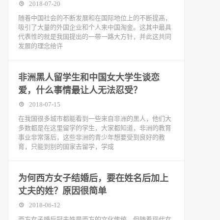
2018-07-20
随着中国社会的不断发展和在国际地位上的不断提高，
吸引了大量的外国企业和个人来中国淘金。这其中最具
代表性的就是我国提出的一带一路大方针，并此这共同
发展的理念给许
非洲黑人留学生和中国女大学生谈恋
爱，什么事情最让人无法忍受？
2018-07-15
在我国很多城市都能看到一些来自非洲的黑人，他们大
多数都是在这里留学的学生，大家都知道，非洲的教育
事业非常落后，这些非洲的青少年想要受到良好的教
育，只能到别的国家去留学，学成
为何西方女子结婚后，要在姓名后加上
丈夫的姓？原因很简单
2018-06-12
西方女子婚后冠夫姓是西方的文化传统，但随着现代女