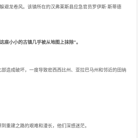
处躲避龙卷风。该镇所在的汉弗莱斯县应急官员罗伊斯·斯蒂德
。
“这座小小的古镇几乎被从地图上抹除”。
北部造成破坏，一度导致密西西比州、亚拉巴马州和邻近的田纳
想到重建之路的艰难和漫长，他们深感迷茫。