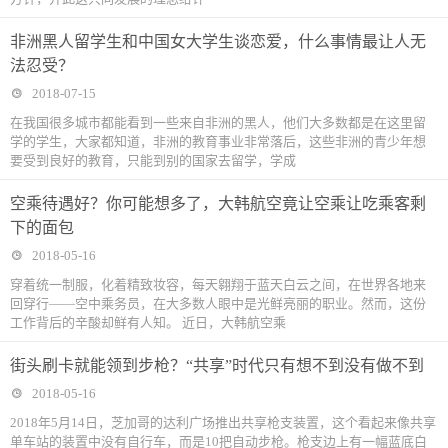
非洲黑人留学生和中国女大学生谈恋爱，什么事情最让人无
法忍受？
2018-07-15
在我国很多城市都能看到一些来自非洲的黑人，他们大多数都是在这里留
学的学生，大家都知道，非洲的教育事业非常落后，这些非洲的青少年想
要受到良好的教育，只能到别的国家去留学，学成
空乘待遇好？你可能想多了，大韩航空竟让空乘让吃乘客剩
下的面包
2018-05-16
穿着统一制服，化着精致妆容，每天翱翔于蓝天白云之间，在世界各地来
回穿行——空中乘务员，在大多数人眼中是光鲜亮丽的职业。然而，这份
工作背后的辛酸却鲜有人知。 近日，大韩航空乘
街头刷卡就能领到步枪？“共享”时代只有想不到没有做不到
2018-05-16
2018年5月14日，芝加哥的达利广场推出共享枪支装置，这个看起来像共享
单车站的装置中没有自行车，而是10把自动步枪。枪支边上有一幅蓝底白