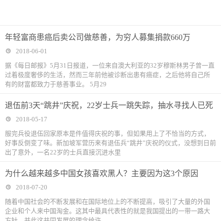
年轻富商患癌后卖公司做慈善，为穷人募集捐款660万
2018-06-01
据《每日邮报》5月31日报道，一位来自澳大利亚的32岁穆斯林男子曾一直
过着极度奢侈的生活，然而三年前他被诊断出患有癌症，之后他将自己所
有的财富都致力于慈善事业。 5月29
退伍前3天“跳井”庆祝，22岁士兵一跳失踪，抽水寻找人已死
2018-05-17
服完兵役退伍回家原本是件值得庆祝的事，但如果用上了不恰当的方式，
好事反倒变了味。新加坡军营历来有退伍兵“跳井”庆祝的仪式，没想到日前
出了意外，一名22岁的士兵直接沉进水里
为什么越来越多中国女孩喜欢黑人？主要因为这3个原因
2018-07-20
随着中国社会的不断发展和在国际地位上的不断提高，吸引了大量的外国
企业和个人来中国淘金。这其中最具代表性的就是我国提出的一带一路大
方针，并此这共同发展的理念给许