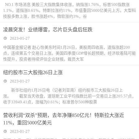
NO.1 市场消息 美股三大指数集体收涨，纳指涨1.76%，标普500指数涨
1.1%，道指涨0.61%。特斯拉涨约11%，市值重回5000亿美元上方。大型科
技股多数上涨，脸书涨超4%，微软涨约3%，谷
凌晨突发！业绩爆雷，芯片巨头盘后狂跌
2023-01-27
中国基金报记者 赵心怡美东时间1月26日，美股周四收高，道指涨超200
点，连续第五个交易日上涨。美国四季度GDP增长超预期，经济软着陆可能
性提升，投资者持续评估企业财报。裁员大军
纽约股市三大股指26日上涨
2023-01-27
新华社纽约1月26日电（记者刘亚南）纽约股市三大股指26日上
涨。 截至当天收盘，道琼斯工业平均指数比前一交易日上涨205.57点，
收于33949.41点，涨幅为0.61%；标准普尔500种股票
营收利润“双杀”预期，去年净赚850亿元！特斯拉大涨近
11%，重回5000亿美元
2023-01-27