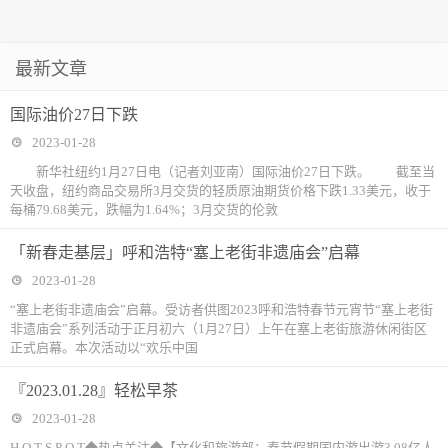
最新文章
国际油价27日下跌
2023-01-28
新华社纽约1月27日电（记者刘亚南）国际油价27日下跌。 截至当
天收盘，纽约商品交易所3月交货的轻质原油期货价格下跌1.33美元，收于
每桶79.68美元，跌幅为1.64%；3月交货的伦敦
「新春走基层」呼和浩特“塞上老街非遗庙会”启幕
2023-01-28
“塞上老街非遗庙会”启幕。受访者供图2023呼和浩特春节元宵节“塞上老街
非遗庙会”系列活动于正月初六（1月27日）上午在塞上老街旅游休闲街区
正式启幕。本次活动以“欢乐中国
『2023.01.28』轻松早茶
2023-01-28
H O T S P O T◆热点关注◆【文化和旅游部：春节假期国内游出游3.08亿人