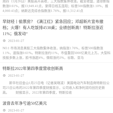
周四（1月26日）美股高开高收，三大指数集体收涨。截至收盘，道琼斯指
数涨0.61%，报33,949.41点，录得日线五连阳；标普500指数涨1.10%，报
4,060.43点；纳斯达克综合指数涨1.76%，报11,512.41点
早财经丨偷票房？《满江红》紧急回应；邓超新片宣布撤
档；火爆！有人吃饭排4538桌；业绩创新高！特斯拉涨近
11%；俄发动“
2023-01-27
NO.1 市场消息美股三大指数集体收涨，纳指涨1.76%，标普500指数涨
1.1%，道指涨0.61%。特斯拉涨约11%，市值重回5000亿美元上方。大型科
技股多数上涨，脸书涨超4%，微软涨约3%，谷歌、亚马
特斯拉2022年第四季度营收创新高
2023-01-27
新华社旧金山1月25日电（记者吴晓凌）美国电动汽车制造商特斯拉公
司25日公布的2022年第四季度财报显示，公司收入和净利润均创历史新
高。 财报显示，2022年第四季度，特斯拉收
波音去年净亏逾50亿美元
2023-01-27