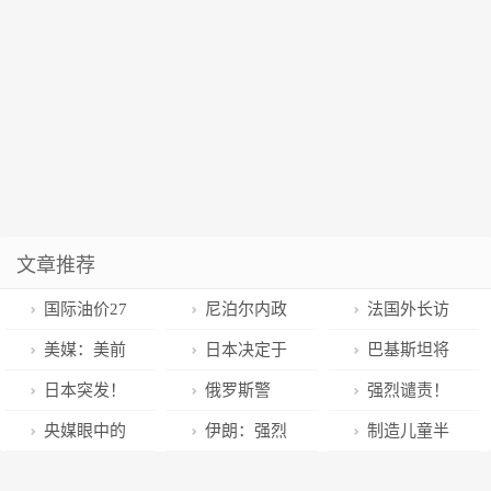
文章推荐
国际油价27
尼泊尔内政
法国外长访
日下跌
部长因国籍问
问乌克兰敖德
美媒：美前
日本决定于
巴基斯坦将
题无法留任
萨 评估援乌相
总统和副总统
5月8日将新冠
从中国进口的
日本突发！
俄罗斯警
强烈谴责！
关议题
被要求自查是
下调为与季节
铁路客车投入
“列车与家用车
告，“已接近红
“5名中国公民
央媒眼中的
伊朗：强烈
制造儿童半
否私藏机密文
性流感相同的
载客运营
相撞”
线！”
遇害”
吉林
谴责
自动步枪 美国