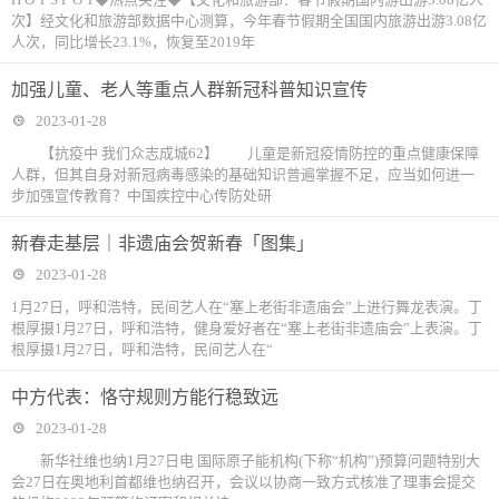
次】经文化和旅游部数据中心测算，今年春节假期全国国内旅游出游3.08亿
人次，同比增长23.1%，恢复至2019年
加强儿童、老人等重点人群新冠科普知识宣传
2023-01-28
【抗疫中 我们众志成城62】 儿童是新冠疫情防控的重点健康保障
人群，但其自身对新冠病毒感染的基础知识普遍掌握不足，应当如何进一
步加强宣传教育？中国疾控中心传防处研
新春走基层｜非遗庙会贺新春「图集」
2023-01-28
1月27日，呼和浩特，民间艺人在“塞上老街非遗庙会”上进行舞龙表演。丁
根厚摄1月27日，呼和浩特，健身爱好者在“塞上老街非遗庙会”上表演。丁
根厚摄1月27日，呼和浩特，民间艺人在“
中方代表：恪守规则方能行稳致远
2023-01-28
新华社维也纳1月27日电 国际原子能机构(下称“机构”)预算问题特别大
会27日在奥地利首都维也纳召开，会议以协商一致方式核准了理事会提交