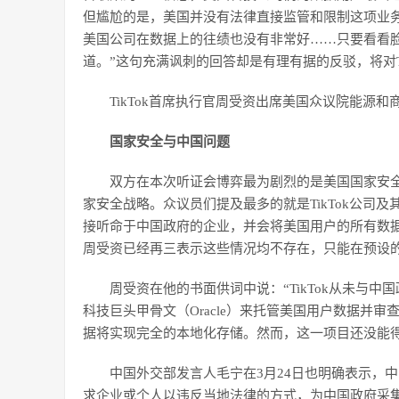
但尴尬的是，美国并没有法律直接监管和限制这项业务。
美国公司在数据上的往绩也没有非常好……只要看看脸书（Face
道。”这句充满讽刺的回答却是有理有据的反驳，将对T
TikTok首席执行官周受资出席美国众议院能源
国家安全与中国问题
双方在本次听证会博弈最为剧烈的是美国国家安
家安全战略。众议员们提及最多的就是TikTok公司及
接听命于中国政府的企业，并会将美国用户的所有数
周受资已经再三表示这些情况均不存在，只能在预设
周受资在他的书面供词中说：“TikTok从未与
科技巨头甲骨文（Oracle）来托管美国用户数据并
据将实现完全的本地化存储。然而，这一项目还没能
中国外交部发言人毛宁在3月24日也明确表示，
求企业或个人以违反当地法律的方式，为中国政府采