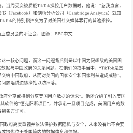
当周受资被质疑TikTok操控用户数据时，他说：“恕我直言，
book）和剑桥分析公司（Cambridge Analytica）就知
ikTok的特别指控变为了对美国社交媒体罪行的普遍指控。
和商业委员会的听证会，图源：BBC中文
全这一核心问题，而这一问题背后则是以中国为假想敌的美国国
其数据与中国政府的关系问题。在他们的叙事当中，“TikTok是直
据交给中国政府，从而对美国的国家安全和国家利益造成威胁”。
的问题陷阱边缘挣扎以防掉落。
中国政府分享或接到分享美国用户数据的请求”。他还介绍了引入美国
审查其软件的“德克萨斯项目”，并承诺一旦项目完成，美国用户的数
得到各方许可。
中国政府高度重视并依法保护数据隐私与安全，从来没有也不会要
集或提供位于外国境内的数据信息和情报。