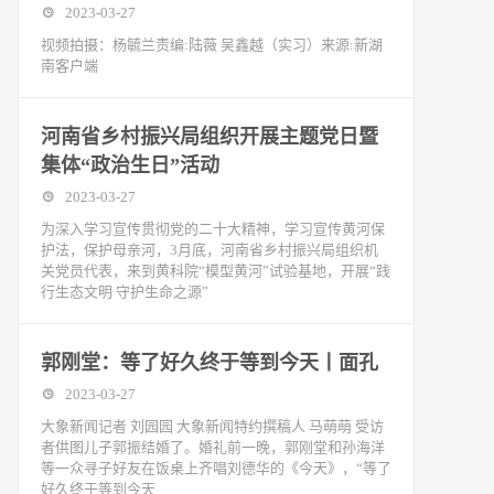
2023-03-27
视频拍摄：杨毓兰责编:陆薇 吴鑫越（实习）来源:新湖
南客户端
河南省乡村振兴局组织开展主题党日暨
集体“政治生日”活动
2023-03-27
为深入学习宣传贯彻党的二十大精神，学习宣传黄河保
护法，保护母亲河，3月底，河南省乡村振兴局组织机
关党员代表，来到黄科院“模型黄河”试验基地，开展“践
行生态文明 守护生命之源”
郭刚堂：等了好久终于等到今天丨面孔
2023-03-27
大象新闻记者 刘园园 大象新闻特约撰稿人 马萌萌 受访
者供图儿子郭振结婚了。婚礼前一晚，郭刚堂和孙海洋
等一众寻子好友在饭桌上齐唱刘德华的《今天》，“等了
好久终于等到今天