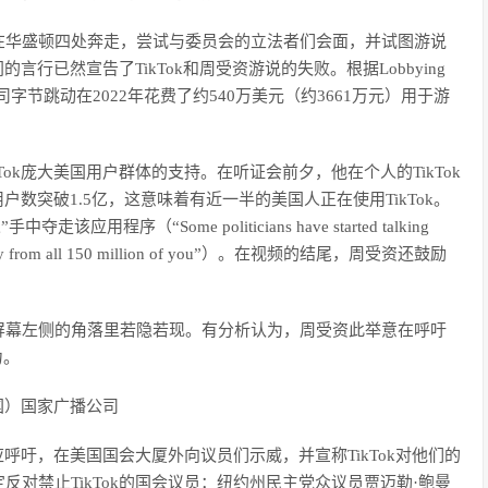
在华盛顿四处奔走，尝试与委员会的立法者们会面，并试图游说
言行已然宣告了TikTok和周受资游说的失败。根据Lobbying
母公司字节跳动在2022年花费了约540万美元（约3661万元）用于游
ok庞大美国用户群体的支持。在听证会前夕，他在个人的TikTok
户数突破1.5亿，这意味着有近一半的美国人正在使用TikTok。
序（“Some politicians have started talking
kTok away from all 150 million of you”）。在视频的结尾，周受资还鼓励
屏幕左侧的角落里若隐若现。有分析认为，周受资此举意在呼吁
力。
美国）国家广播公司
应呼吁，在美国国会大厦外向议员们示威，并宣称TikTok对他们的
对禁止TikTok的国会议员：纽约州民主党众议员贾迈勒·鲍曼