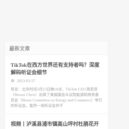
最新文章
TikTok在西方世界还有支持者吗？深度
解码听证会细节
2023-03-27
导言：北京时间3月23日晚10点，TikTok CEO 周受资
（Shouzi Chew）出席了美国国会众议院能源和商务委
员会（House Committee on Energy and Commerce）举行
的听证会。虽然一场听证会并不
视频丨泸溪县浦市镇高山坪村杜鹃花开