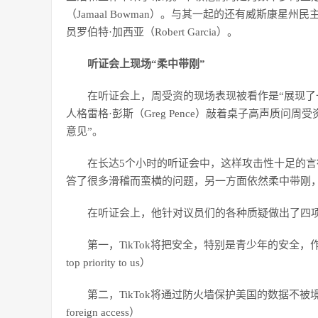
（Jamaal Bowman）。与其一起的还有威斯康星州民
员罗伯特·加西亚（Robert Garcia）。
听证会上现场“柔中带刚”
在听证会上，周受资的现场表现被看作是“展现了
人格雷格·彭斯（Greg Pence）敲着桌子高声质
意见”。
在长达5个小时的听证会中，这样攻击性十足的
答了很多滑稽而蛮横的问题，另一方面依然柔中带刚
在听证会上，他针对议员们的各种质疑做出了四
第一，TikTok将把安全，特别是青少年的安全，作为首要任务（We wil
top priority to us）
第二，TikTok将通过防火墙保护美国的数据不被境外随意访问（We wi
foreign access）