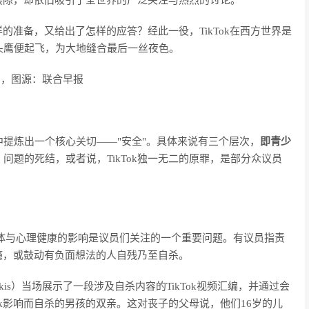
何裂隙，却依旧吸引了全世界的广泛关注与热烈的讨论。
样的准备，又给出了怎样的应答？经此一役，TikTok在西方世界是
头鹰便起飞，为大地缝合最后一丝夜色。
ew），图源：联合早报
提炼出一个核心关切——"安全"。具体来说有三个层次，
即青少
问题的死结，或者说，TikTok独一无二的原罪，是部分众议员
的身体与心理健康的影响是议员们关注的一个重要问题。有议员指责
成瘾，或鼓动有负面想法的人自残乃至自杀。
rakis）当场展示了一段涉及自杀内容的TikTok视频汇编，并通过会
ok影响而自杀的男孩的双亲。这对丧子的父母说，他们16岁的儿