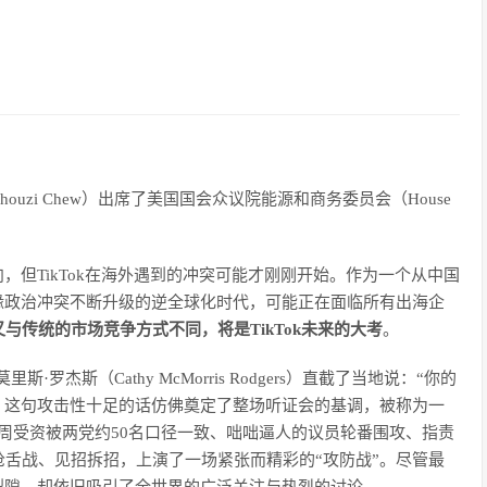
（Shouzi Chew）出席了美国国会众议院能源和商务委员会（House
。
向，但TikTok在海外遇到的冲突可能才刚刚开始。作为一个从中国
地缘政治冲突不断升级的逆全球化时代，可能正在面临所有出海企
与传统的市场竞争方式不同，将是TikTok未来的大考
。
杰斯（Cathy McMorris Rodgers）直截了当地说：“你的
e banned）。这句攻击性十足的话仿佛奠定了整场听证会的基调，被称为一
，周受资被两党约50名口径一致、咄咄逼人的议员轮番围攻、指责
舌战、见招拆招，上演了一场紧张而精彩的“攻防战”。尽管最