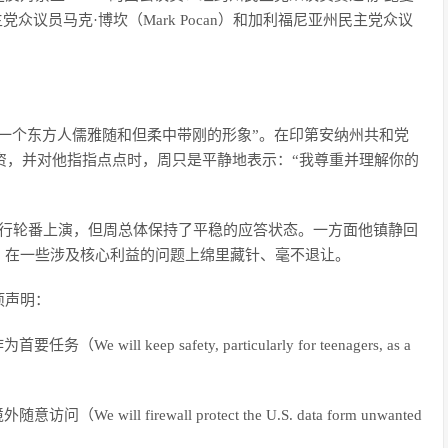
主党众议员马克·博坎（Mark Pocan）和加利福尼亚州民主党众议
一个东方人儒雅随和但柔中带刚的形象”。在印第安纳州共和党
问周受资，并对他指指点点时，周只是平静地表示：“我尊重并理解你的
言行轮番上演，但周总体保持了平稳的应答状态。一方面他镇静回
，在一些涉及核心利益的问题上绵里藏针、毫不退让。
项声明：
l keep safety, particularly for teenagers, as a
ll firewall protect the U.S. data form unwanted