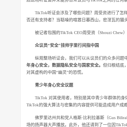
后这场听证会并未能弥合众议员与TikTok之间的任
TikTok听证会涉及了哪些问题？周受资进行了怎
否还有支持者？当聒噪的喧嚣日暮西山，密涅瓦的猫
被记者包围的TikTok CEO周受资（Shouzi Ch
众议员“安全”挂帅
字里行间指中国
纵观整场听证会，我们可以从议员们的众多问题中
年身心安全，数据隐私安全与国家安全。
但归根结底，
对其虚构的中国“幽灵”的恐慌。
青少年身心安全议题
TikTok 对其使用者，特别是其中青少年群体
TikTok的强大算法与密集的内容提供可能造成用户
佛罗里达州共和党人格斯·比利拉基斯（Gus Bili
场的扬声器大声播放。此外，他还请到了一位因TikT