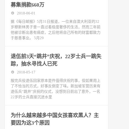
募集捐款660万
2018-06-01
据《每日邮报》5月31日报道，一位来自澳大利亚的32
岁穆斯林男子曾一直过着极度奢侈的生活，然而三年前
他被诊断出患有癌症，之后他将自己所有的财富都致力
于慈善事业。 5月29
退伍前3天“跳井”庆祝，22岁士兵一跳失
踪，抽水寻找人已死
2018-05-17
服完兵役退伍回家原本是件值得庆祝的事，但如果用上
了不恰当的方式，好事反倒变了味。新加坡军营历来有
退伍兵“跳井”庆祝的仪式，没想到日前出了意外，一名
22岁的士兵直接沉进水里
为什么越来越多中国女孩喜欢黑人？主
要因为这3个原因