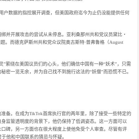
Tok用户数据的指控展开调查，但美国政府迄今为止仍没能提供任何
牢捆绑并开展攻击的尝试从未停息。亚利桑那州共和党议员黛比‧
疆问题。而德克萨斯州共和党众议院奥古斯特·普弗鲁格（August
。
灵”萦绕在美国议员们的心头，他们确信中国有一种“妖术”，只需
的秘密一览无余，并为自己找不到施行这法的“妖僧”而恐慌不已。
的准备。在成为TikTok首席执行官的两年里，除了接受一些特定的
供自身监管透明度的背景下，他仍保持了低调姿态。这一方面可以
大众口碑，另一方面也在很大程度上使他免受个人审查。尽管有评
对于他和中国联系的猜忌与怀疑。