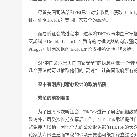
尽管美国司法部和FBI已针对字节员工获取Tik
证据证明TikTok对美国国家安全的威胁。
而在听证会的过程中，这种将TikTok与中国牢
莱斯科（Debbie Lesko）在质询的时候突然转向涉
Pfluger）则两次询问TikTok是否支持所谓“种族灭绝”
对“中国会危害美国国家安全”的执念就像一个“幽
几个算法就可以抽取他们的“灵魂”，让美国政府所有
柔中有刚应付
精心设计的政治陷阱
繁忙的前期准备
为了出席本次听证会，TikTok进行了周密而细致
采访外，周受资长期在幕后工作。在TikTok承诺提
避免授人以柄，因他个人的公众形象影响TikTok的
论家认为他匮乏而神秘的公众形象也可能加深立法者