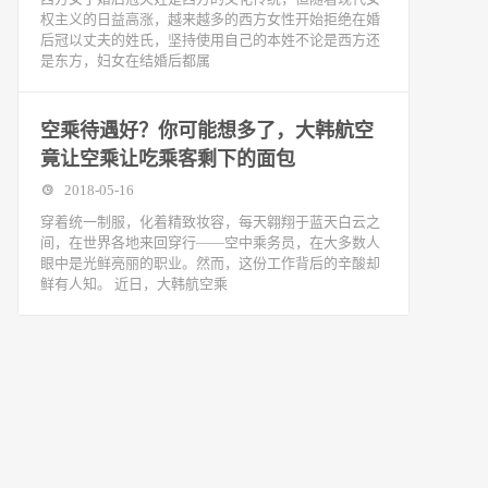
权主义的日益高涨，越来越多的西方女性开始拒绝在婚
后冠以丈夫的姓氏，坚持使用自己的本姓不论是西方还
是东方，妇女在结婚后都属
空乘待遇好？你可能想多了，大韩航空
竟让空乘让吃乘客剩下的面包
2018-05-16
穿着统一制服，化着精致妆容，每天翱翔于蓝天白云之
间，在世界各地来回穿行——空中乘务员，在大多数人
眼中是光鲜亮丽的职业。然而，这份工作背后的辛酸却
鲜有人知。 近日，大韩航空乘