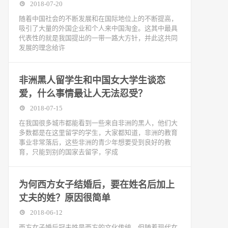
2018-07-20
随着中国社会的不断发展和在国际地位上的不断提高，
吸引了大量的外国企业和个人来中国淘金。这其中最具
代表性的就是我国提出的一带一路大方针，并此这共同
发展的理念给许
非洲黑人留学生和中国女大学生谈恋
爱，什么事情最让人无法忍受？
2018-07-15
在我国很多城市都能看到一些来自非洲的黑人，他们大
多数都是在这里留学的学生，大家都知道，非洲的教育
事业非常落后，这些非洲的青少年想要受到良好的教
育，只能到别的国家去留学，学成
为何西方女子结婚后，要在姓名后加上
丈夫的姓？原因很简单
2018-06-12
西方女子婚后冠夫姓是西方的文化传统，但随着现代女