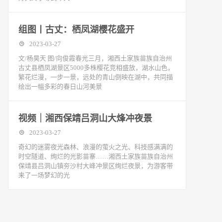
组图丨古丈：栖凤湖樱花盛开
2023-03-27
文/杨昊天 图/向俊霞春光三月，湘西土家族苗族自治州
古丈县栖凤湖景区5000多株樱花竞相盛放，湖水山色，
繁花烂漫，一步一景，远处的青山倒映在湖中，共同描
绘出一幅多彩的春日山河美景
视频｜湘西保靖吕洞山大烽冲夜景
2023-03-27
奇幻的迷雾夜光森林、浪漫的萤火之光、科技感满满的
时空隧道、绚烂的光影苗寨……湘西土家族苗族自治州
保靖县吕洞山镇夯沙村大峰冲景区绚烂夜景，为游客带
来了一场梦幻的光