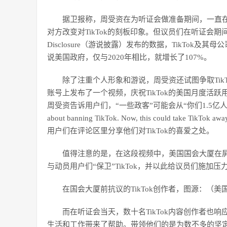
据卫报称，周受资在为听证会做准备期间，一直
对方改变对TikTok的刻板印象。但议员们在听证会期间的
Disclosure（游说披露）发布的数据，TikTok及其
说美国政府，仅与2020年相比，就增长了107%。
除了注重个人形象和游说，周受资还试图争取TikT
账号上发布了一个视频，庆祝TikTok的美国月度活跃用
周受资告诉用户们，“一些政客”可能会从“你们1.5亿人”手中夺走该应用程
about banning TikTok. Now, this could take Ti
用户们在评论区里分享他们对TikTok的喜爱之处。
值得注意的是，在这段视频中，美国国会大厦在
与动员用户们“保卫”TikTok，并以此给议员们施加压
在国会大厦前抗议的TikTok创作者，图源：（
而在听证会当天，数十名TikTok内容创作者也响
生活和工作带来了帮助。带领他们的是为数不多的坚定反