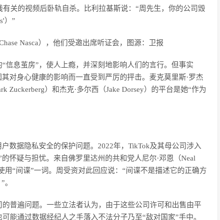
和自残有关的视频后卧轨自杀。比利拉基斯说：“周先生，你的公司毁
s'）”
hase Nasca），他们受邀出席听证会，图源：卫报
“信息茧房”，使人上瘾，并深刻地影响人们的言行。但事实
ter也因其对身心健康的影响而一直受到严厉的抨击。麦克莫里斯·罗杰
uckerberg）和杰克·多尔西（Jake Dorsey）的平台是她“作为
户数据隐私安全的保护问题。2022年，TikTok及其母公司涉入
的怀疑与担忧。来自佛罗里达州的共和党人尼尔·邓恩（Neal
使用“间谍”一词。周受资对此回应说：“间谍不是描述它的正确方
’）”。
司的普遍问题。一些立法者认为，由于这些公司许可和出售由平
可能通过数据经纪人之手落入不法分子乃至“敌对国家”手中。