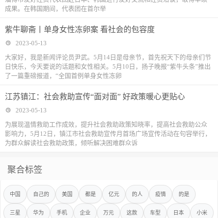
成果。在韩国期间，代表团在首尔举
紫牛聊斋丨单身女性冻卵案 看社会的包容度
2023-05-13
大家好，我是新闻评论员尹武。5月14日是母亲节，首先祝天下的母亲们节
日快乐，今天要说的话题和女性相关。5月10日，扬子晚报“紫牛头条”推出
了一篇重磅报道，“全国首例单身女性冻卵
江苏镇江：社会救助宣传“面对面” 好政策暖心更贴心
2023-05-13
为展现温情救助工作成效，提升社会救助政策知晓率，提高社会救助公众
影响力，5月12日，镇江市社会救助宣传月首场广场宣传活动在句容举行，
为群众解读社会救助政策，倾听解决困难群众诉
聚合标签
中国
自己的
美国
都是
亿元
的人
疫情
的是
三星
华为
手机
企业
万元
这款
车型
日本
小米