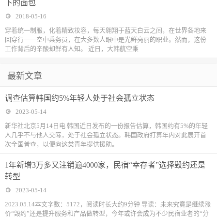
下的面包
2018-05-16
穿着统一制服，化着精致妆容，每天翱翔于蓝天白云之间，在世界各地来
回穿行——空中乘务员，在大多数人眼中是光鲜亮丽的职业。然而，这份
工作背后的辛酸却鲜有人知。 近日，大韩航空乘
最新文章
调查估算韩国约5%年轻人处于社会孤立状态
2023-05-14
新华社北京5月14日电 韩国近日发布的一份报告估算，韩国约有5%的年轻
人几乎不与他人交际，处于社会孤立状态。韩国政府打算年内对此展开首
次全国普查，以便向这类青年提供援助。
1年新增3万多又注销逾4000家，民宿“幸存者”选择毁约还是
转型
2023-05-14
2023.05.14本文字数：5172，阅读时长大约9分钟 导读：未来究竟是继续涨
价“毁约”还是提升服务和产品做转型，今年或许会成为不少民宿业者的“分