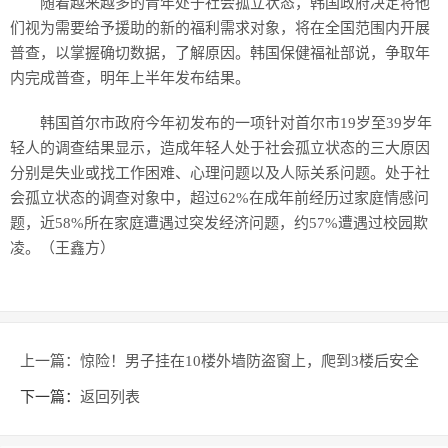
随着越来越多的青年处于社会孤立状态，韩国政府决定将他
们视为需要给予援助的新的福利需求对象，将在全国范围内开展
普查，以掌握确切数据，了解原因。韩国保健福祉部说，争取年
内完成普查，明年上半年发布结果。
韩国首尔市政府今年初发布的一项针对首尔市19岁至39岁年
轻人的调查结果显示，造成年轻人处于社会孤立状态的三大原因
分别是失业或找工作困难、心理问题以及人际关系问题。处于社
会孤立状态的调查对象中，超过62%在成年前经历过家庭情感问
题，近58%所在家庭遭遇过突发经济问题，约57%遭遇过校园欺
凌。（王鑫方）
上一篇：
惊险！男子挂在10楼外墙防盗窗上，爬到3楼后安全
获救
下一篇：
返回列表