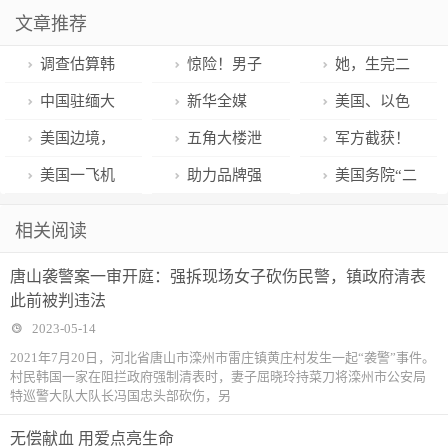
文章推荐
调查估算韩
惊险！男子
她，生完二
国约5%年轻人
挂在10楼外墙
胎两天选总
中国驻缅大
新华全媒
美国、以色
处于社会孤立
防盗窗上，爬
理，下一个英
使馆：解救多
+｜“未来健康”
列：感谢埃
美国边境，
五角大楼泄
军方截获！
状态
到3楼后安全
拉？丨一撇一
名中国公民
长啥样？解码
及！
“形势完全失
密文件披露泽
船上载有3吨
美国一飞机
助力品牌强
美国务院“二
获救
捺
医疗智造“新势
控”
连斯基密谋在
可卡因
坠海，机上全
国 “中国品牌
号人物”舍曼宣
相关阅读
力”
俄境内发动袭
员证实死
出海计划”启动
布将退休，曾
唐山袭警案一审开庭：强拆现场女子砍伤民警，镇政府清表
击，曾向美国
亡……
在多个涉华议
此前被判违法
讨要远程武器
题上指指点点
2023-05-14
2021年7月20日，河北省唐山市滦州市雷庄镇黄庄村发生一起“袭警”事件。
村民韩国一家在阻拦政府强制清表时，妻子屈晓玲持菜刀将滦州市公安局
特巡警大队大队长冯国忠头部砍伤，另
无偿献血 用爱点亮生命