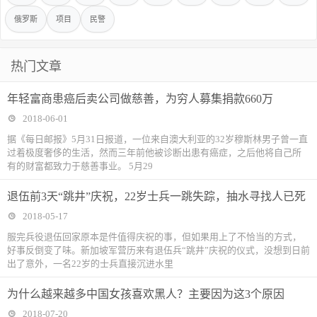
俄罗斯
项目
民警
热门文章
年轻富商患癌后卖公司做慈善，为穷人募集捐款660万
2018-06-01
据《每日邮报》5月31日报道，一位来自澳大利亚的32岁穆斯林男子曾一直
过着极度奢侈的生活，然而三年前他被诊断出患有癌症，之后他将自己所
有的财富都致力于慈善事业。 5月29
退伍前3天“跳井”庆祝，22岁士兵一跳失踪，抽水寻找人已死
2018-05-17
服完兵役退伍回家原本是件值得庆祝的事，但如果用上了不恰当的方式，
好事反倒变了味。新加坡军营历来有退伍兵“跳井”庆祝的仪式，没想到日前
出了意外，一名22岁的士兵直接沉进水里
为什么越来越多中国女孩喜欢黑人？主要因为这3个原因
2018-07-20