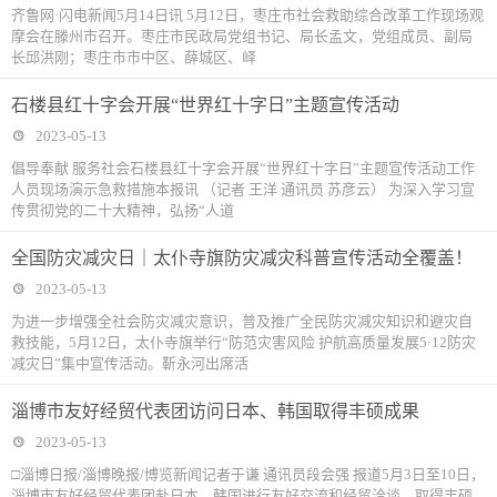
齐鲁网·闪电新闻5月14日讯 5月12日，枣庄市社会救助综合改革工作现场观
摩会在滕州市召开。枣庄市民政局党组书记、局长孟文，党组成员、副局
长邱洪刚；枣庄市市中区、薛城区、峄
石楼县红十字会开展“世界红十字日”主题宣传活动
2023-05-13
倡导奉献 服务社会石楼县红十字会开展“世界红十字日”主题宣传活动工作
人员现场演示急救措施本报讯 （记者 王洋 通讯员 苏彦云） 为深入学习宣
传贯彻党的二十大精神，弘扬“人道
全国防灾减灾日｜太仆寺旗防灾减灾科普宣传活动全覆盖！
2023-05-13
为进一步增强全社会防灾减灾意识，普及推广全民防灾减灾知识和避灾自
救技能，5月12日，太仆寺旗举行“防范灾害风险 护航高质量发展5·12防灾
减灾日”集中宣传活动。靳永河出席活
淄博市友好经贸代表团访问日本、韩国取得丰硕成果
2023-05-13
□淄博日报/淄博晚报/博览新闻记者于谦 通讯员段会强 报道5月3日至10日，
淄博市友好经贸代表团赴日本、韩国进行友好交流和经贸洽谈，取得丰硕