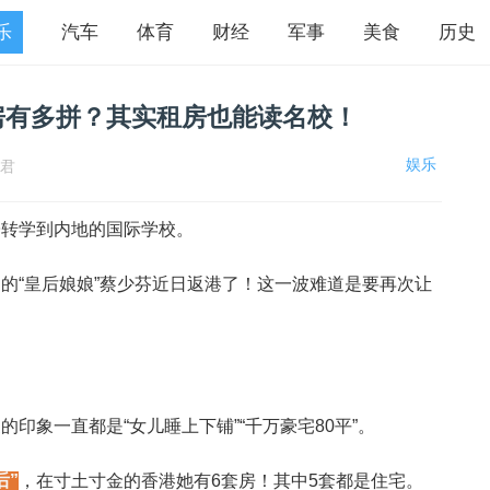
乐
汽车
体育
财经
军事
美食
历史
房有多拼？其实租房也能读名校！
娱乐
校君
子转学到内地的国际学校。
的“皇后娘娘”蔡少芬近日返港了！这一波难道是要再次让
印象一直都是“女儿睡上下铺”“千万豪宅80平”。
后”
，在寸土寸金的香港她有6套房！其中5套都是住宅。