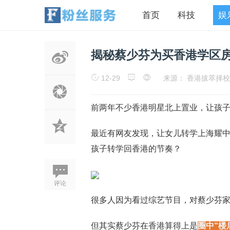
首页
科技
娱
揭秘蔡少芬为买香港学区
12-29
来源： 香港拔萃择
前两年不少香港明星北上置业，让孩
最近有网友发现，让女儿转学上海耀中
孩子转学回香港的节奏？
评论
很多人因为看过综艺节目，对蔡少芬家的
但其实蔡少芬在香港算得上是
圈中“楼