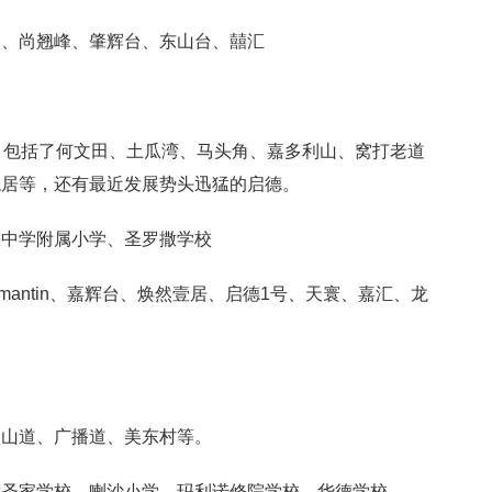
山、尚翘峰、肇辉台、东山台、囍汇
，包括了何文田、土瓜湾、马头角、嘉多利山、窝打老道
龙居等，还有最近发展势头迅猛的启德。
恩中学附属小学、圣罗撒学校
omantin、嘉辉台、焕然壹居、启德1号、天寰、嘉汇、龙
架山道、广播道、美东村等。
撒圣家学校、喇沙小学、玛利诺修院学校、华德学校