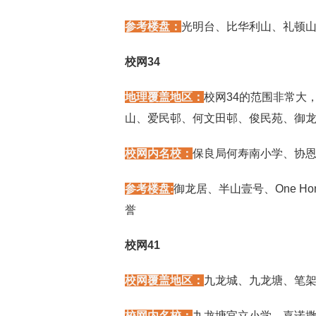
参考楼盘：
光明台、比华利山、礼顿
校网34
地理覆盖地区：
校网34的范围非常大
山、爱民邨、何文田邨、俊民苑、御
校网内名校：
保良局何寿南小学、协
参考楼盘:
御龙居、半山壹号、One H
誉
校网41
校网覆盖地区：
九龙城、九龙塘、笔
校网内名校：
九龙塘官立小学、嘉诺