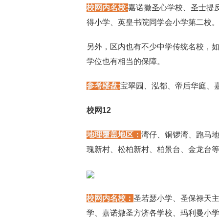
校网内名校:
嘉诺撒圣心学校、圣士提
得小学、英皇书院同学会小学第二校
另外，区内也有不少中学传统名校，
学位也有相当的保障。
参考楼盘:
宝翠园、泓都、帝后华庭、
校网12
地理覆盖地区：
湾仔、铜锣湾、跑马
瑰新村、松柏新村、柏景台、金龙台
校网内名校：
圣若瑟小学、圣保禄天主
学、嘉诺撒圣方济各学校、玛利曼小