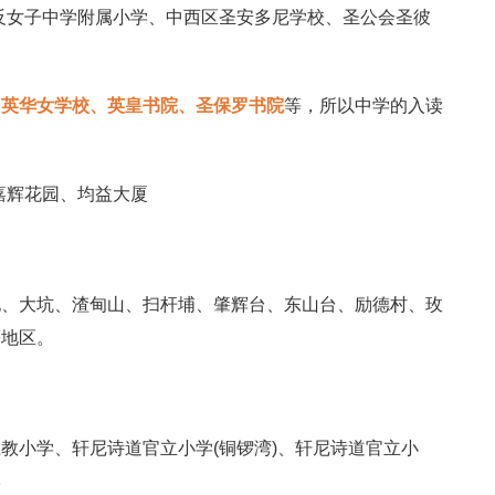
反女子中学附属小学、中西区圣安多尼学校、圣公会圣彼
。
如
英华女学校、英皇书院、圣保罗书院
等，所以中学的入读
嘉辉花园、均益大厦
地、大坑、渣甸山、扫杆埔、肇辉台、东山台、励德村、玫
等地区。
教小学、轩尼诗道官立小学(铜锣湾)、轩尼诗道官立小
学