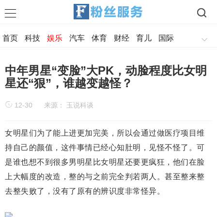
首页
科技
娱乐
汽车
体育
财经
育儿
国际
军事
美食
历史
旅游
情感
中年男星“变脸”大PK，动脸程度比女明
星还“狠”，谁越变越怪？
12-30
来源： 玉说科谈
女明星们为了能上进更加完美，所以会通过做医疗项目维
持自己的颜值，这件事情已经心知肚明，见怪不怪了。可
是谁也想不到很多男明星比女明星还要更疯狂，他们在脸
上大幅度的改造，整的与之前完全判若两人。甚至整来整
去整失败了，没有了原有的辨识度非常怪异。