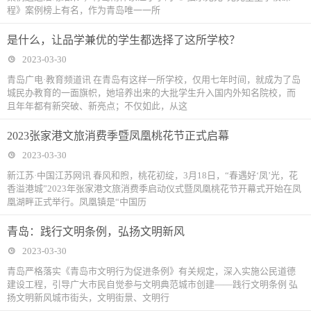
程》案例榜上有名，作为青岛唯一一所
是什么，让品学兼优的学生都选择了这所学校？
2023-03-30
青岛广电·教育频道讯 在青岛有这样一所学校，仅用七年时间，就成为了岛
城民办教育的一面旗帜，她培养出来的大批学生升入国内外知名院校，而
且年年都有新突破、新亮点；不仅如此，从这
2023张家港文旅消费季暨凤凰桃花节正式启幕
2023-03-30
新江苏·中国江苏网讯 春风和煦，桃花初绽，3月18日，“春遇好‘凤’光，花
香溢港城”2023年张家港文旅消费季启动仪式暨凤凰桃花节开幕式开始在凤
凰湖畔正式举行。凤凰镇是“中国历
青岛：践行文明条例，弘扬文明新风
2023-03-30
青岛严格落实《青岛市文明行为促进条例》有关规定，深入实施公民道德
建设工程，引导广大市民自觉参与文明典范城市创建——践行文明条例 弘
扬文明新风城市街头，文明街景、文明行