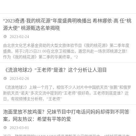
“2023奇遇·我的桃花源”年度盛典明晚播出 希林娜依·高 任“桃
源大使” 桃源甄选名单揭晓
2023-02-24
由北京文化艺术基金资助的大型文旅体验节目《我的桃花源》第二季年度
盛典，将于2月25日21:00在北京卫视播出，邀您共赴一场京郊桃源之旅！
作为《我的桃花源》第二季的华美终章，“2
《流浪地球2》“王老师”是谁？这个分析让人泪目
2023-02-26
《流浪地球2》上映一个月了，相信不少人对片中中国航天员“张鹏”和俄罗
斯航天员“诺夫”多次交流中提到的“王老师”很好奇。王老师到底是谁？近
日，有视频博主分析称，“王老师”
泡面里放不放鸡蛋？兄妹节目中打电话问妈妈却得到不同答
案，网友热议：希望有平等的爱
2023-03-01