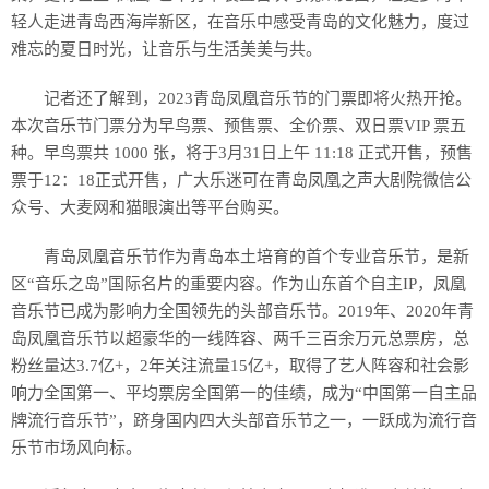
轻人走进青岛西海岸新区，在音乐中感受青岛的文化魅力，度过
难忘的夏日时光，让音乐与生活美美与共。
记者还了解到，2023青岛凤凰音乐节的门票即将火热开抢。
本次音乐节门票分为早鸟票、预售票、全价票、双日票VIP 票五
种。早鸟票共 1000 张，将于3月31日上午 11:18 正式开售，预售
票于12：18正式开售，广大乐迷可在青岛凤凰之声大剧院微信公
众号、大麦网和猫眼演出等平台购买。
青岛凤凰音乐节作为青岛本土培育的首个专业音乐节，是新
区“音乐之岛”国际名片的重要内容。作为山东首个自主IP，凤凰
音乐节已成为影响力全国领先的头部音乐节。2019年、2020年青
岛凤凰音乐节以超豪华的一线阵容、两千三百余万元总票房，总
粉丝量达3.7亿+，2年关注流量15亿+，取得了艺人阵容和社会影
响力全国第一、平均票房全国第一的佳绩，成为“中国第一自主品
牌流行音乐节”，跻身国内四大头部音乐节之一，一跃成为流行音
乐节市场风向标。