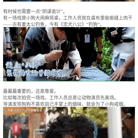
有时候也需要一点“阴谋诡计”。
有一场戏是小狗大闹麻将桌，工作人员就在桌布里偷偷缝上肉干
——古有姜太公钓鱼，今有《忠犬八公》“钓狗”。
最最最重要的，还是靠爱。
比如每次拍完一场戏，工作人员总是让动物演员先离场。
导演发现狗狗不喜欢自己手掌上的烟味，就会为了小狗戒烟。