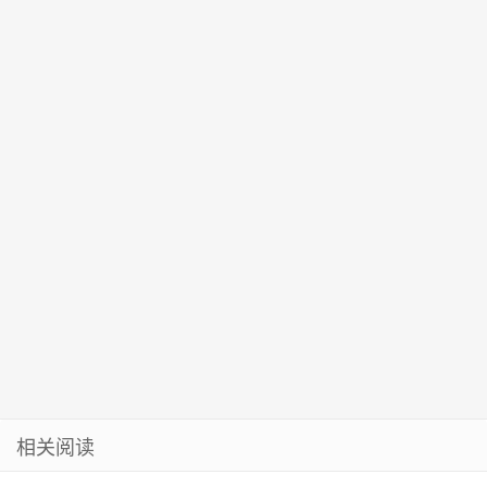
心也跟着晃”
再聚首，谁的
彻党的二十大
场”
DNA动了
精神
相关阅读