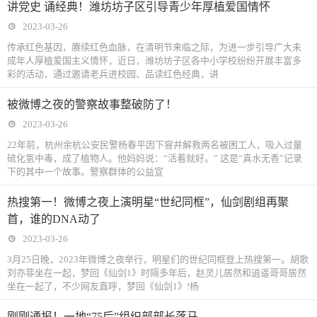
讲党史 诵经典！潍坊坊子区引导青少年厚植爱国情怀
2023-03-26
传承红色基因，赓续红色血脉，在清明节来临之际，为进一步引导广大未
成年人厚植爱国主义情怀，近日，潍坊坊子区各中小学校纷纷开展丰富多
彩的活动，通过邀请老兵进校园、品读红色经典，讲
被微博之夜的警察故事整破防了！
2023-03-26
22年前，杭州余杭公安民警杨春平因下窨井解救两名被困工人，吸入过量
硫化氢中毒，成了植物人。他妈妈说：“活着就好。” 这是“真水无香”记录
下的其中一个故事。警察群体的公益宣
热搜第一！微博之夜上演明星“世纪同框”，仙剑剧组再聚
首，谁的DNA动了
2023-03-26
3月25日晚，2023年微博之夜举行，明星们的世纪同框登上热搜第一。胡歌
刘亦菲坐在一起，梦回《仙剑1》时隔多年后，赵灵儿居然和逍遥哥哥居然
坐在一起了，不少网友直呼，梦回《仙剑1》!杨
刚刚通报！一地“75后”组织部部长落马