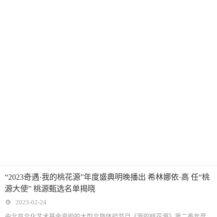
“2023奇遇·我的桃花源”年度盛典明晚播出 希林娜依·高 任“桃
源大使” 桃源甄选名单揭晓
2023-02-24
由北京文化艺术基金资助的大型文旅体验节目《我的桃花源》第二季年度