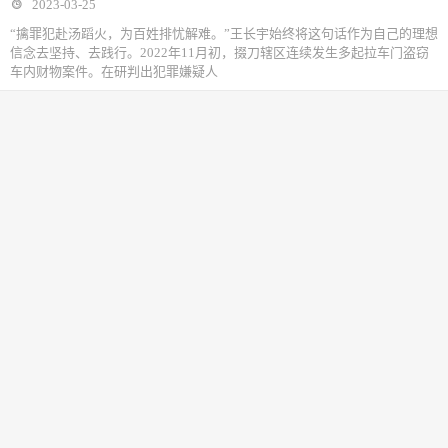
2023-03-25
“擒罪犯赴汤蹈火，为百姓排忧解难。”王长宇始终将这句话作为自己的理想
信念去坚持、去践行。2022年11月初，掇刀辖区连续发生多起拉车门盗窃
车内财物案件。在研判出犯罪嫌疑人