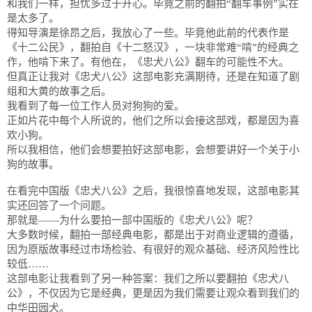
和我们一样，担忧多过于开心。毕竟之前的翻拍“翻车事例”实在
是太多了。
得知导演是徐昂之后，我放心了一些。毕竟他此前的代表作是
《十二公民》，翻拍自《十二怒汉》，一块非常难“啃”的经典之
作，他啃下来了。有他在，《忠犬八公》翻车的可能性不大。
但真正让我对《忠犬八公》这部电影充满期待，还是在知道了剧
组和大黄的故事之后。
我看到了每一位工作人员对狗狗的爱。
正如片花中每个人所说的，他们之所以会接这部戏，都是因为喜
欢小狗。
所以我相信，他们会想要拍好这部电影，会想要讲好一个关于小
狗的故事。
在看完中国版《忠犬八公》之后，我很惊喜地发现，这部电影其
实还回答了一个问题。
那就是——为什么要拍一部中国版的《忠犬八公》呢？
大多数时候，翻拍一部经典电影，都是出于对商业逻辑的遵循，
因为原版故事经过市场检验、有很好的观众基础、经济风险性比
较低……
这部电影让我看到了另一种答案：我们之所以要翻拍《忠犬八
公》，不仅因为它是经典，更是因为我们需要让观众看到我们的
中华田园犬。