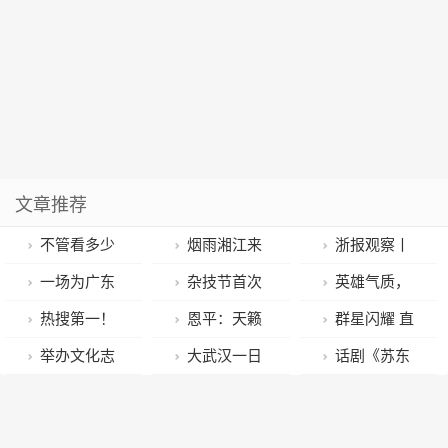
文章推荐
不管看多少
烟雨湘江来
浙报观察丨
遍，都会哭湿
音符里躲一场
舞剧《遇见大
一场为广东
杂技节首次
英雄气质，
一包纸巾
春雨
运河》演出十
志愿者打造的
线上直播，百
浪漫情怀，杂
热搜第一！
恩平：天籁
群星闪耀 直
年 为何常演常
年度盛会将在
万网友云赏走
技节嘉宾盛赞
微博之夜上演
之音，由此发
上银河 第33届
举办文化志
大武汉一日
话剧《苏东
新？
花城广州开
钢丝，“他每晃
《英雄之城》
明星“世纪同
出……
中国科幻银河
愿服务主题展
丨毫无防备，
坡》走进成都
启……
动一下，我的
框”，仙剑剧组
奖揭晓
演 学习宣传贯
当头一“甜”
图书馆“深夜剧