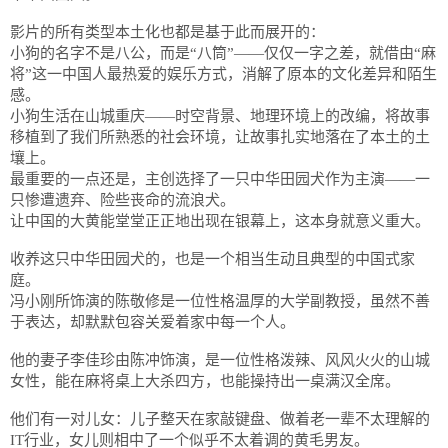
影片的所有类型本土化也都是基于此而展开的：
小狗的名字不是八公，而是“八筒”——仅仅一字之差，就借由“麻
将”这一中国人最热爱的娱乐方式，消解了原本的文化差异和陌生
感。
小狗生活在山城重庆——时空背景、地理环境上的改编，将故事
移植到了我们所熟悉的社会环境，让故事扎实地落在了本土的土
壤上。
最重要的一点还是，主创选择了一只中华田园犬作为主演——一
只惨遭遗弃、险些丧命的流浪犬。
让中国的大黄能堂堂正正地出现在银幕上，这本身就意义重大。
收养这只中华田园犬的，也是一个相当生动且典型的中国式家
庭。
冯小刚所饰演的陈敬修是一位性格温厚的大学副教授，虽然不善
于表达，却默默包容关爱着家中每一个人。
他的妻子李佳珍由陈冲饰演，是一位性格泼辣、风风火火的山城
女性，能在麻将桌上大杀四方，也能操持出一桌满汉全席。
他们有一对儿女：儿子整天在家敲键盘、做着老一辈不太理解的
IT行业，女儿则相中了一个似乎不太着调的黄毛男友。