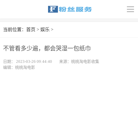
导
航
首页
当前位置：
首页
>
娱乐
>
科技
不管看多少遍，都会哭湿一包纸巾
娱乐
日期：
2023-03-26 09:44:40
来源：桃桃淘电影收集
编辑：桃桃淘电影
汽车
体育
财经
旅游
育儿