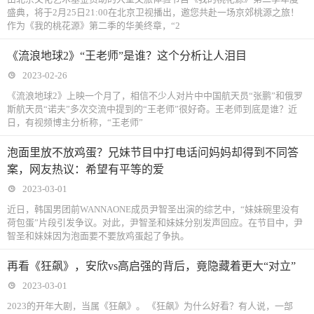
盛典，将于2月25日21:00在北京卫视播出，邀您共赴一场京郊桃源之旅！
作为《我的桃花源》第二季的华美终章，“2
《流浪地球2》“王老师”是谁？这个分析让人泪目
2023-02-26
《流浪地球2》上映一个月了，相信不少人对片中中国航天员“张鹏”和俄罗
斯航天员“诺夫”多次交流中提到的“王老师”很好奇。王老师到底是谁？近
日，有视频博主分析称，“王老师”
泡面里放不放鸡蛋？兄妹节目中打电话问妈妈却得到不同答
案，网友热议：希望有平等的爱
2023-03-01
近日，韩国男团前WANNAONE成员尹智圣出演的综艺中，“妹妹碗里没有
荷包蛋”片段引发争议。对此，尹智圣和妹妹分别发声回应。在节目中，尹
智圣和妹妹因为泡面要不要放鸡蛋起了争执。
再看《狂飙》，安欣vs高启强的背后，竟隐藏着更大“对立”
2023-03-01
2023的开年大剧，当属《狂飙》。 《狂飙》为什么好看？有人说，一部