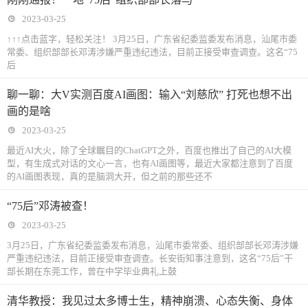
2023-03-25
↑↑↑点击蓝字，轻松关注！ 3月25日，广东省纪委监委发布消息，汕尾市委
常委、组织部部长邓涛涉嫌严重违纪违法，目前正接受审查调查。这名“75
后
聊一聊：大V实测百度AI画图：输入“刘慈欣” 打死也想不出
画的是啥
2023-03-25
最近AI大火，除了全球瞩目的ChatGPT之外，百度也推出了自己的AI大模
型，有生成式对话的文心一言，也有AI画图等，最近大家都注意到了百度
的AI画图表现，真的是脑洞大开，但之前的那些还不
“75后”邓涛被查！
2023-03-25
3月25日，广东省纪委监委发布消息，汕尾市委常委、组织部部长邓涛涉嫌
严重违纪违法，目前正接受审查调查。长安街知事注意到，这名“75后”干
部长期在东莞工作，曾在中学毕业典礼上鼓
清华教授：我见过太多博士生，精神崩溃、心态失衡、身体