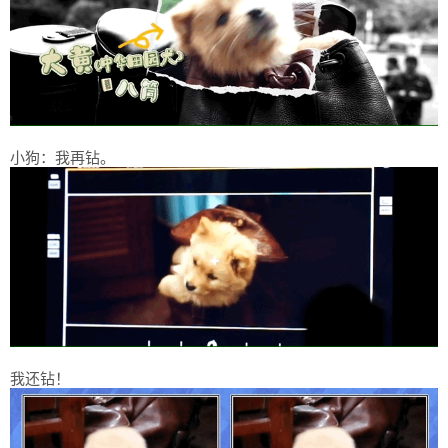
小狗：我再钻。
我还钻！