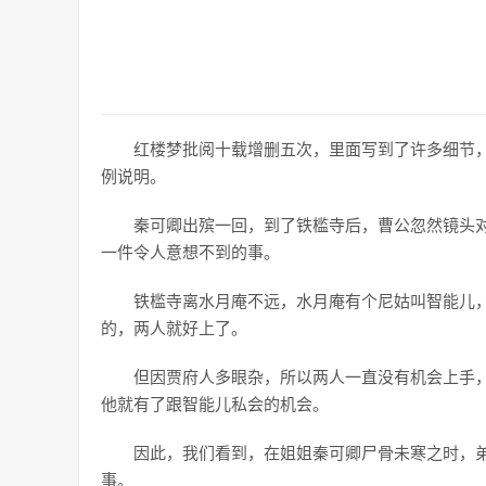
红楼梦批阅十载增删五次，里面写到了许多细节
例说明。
秦可卿出殡一回，到了铁槛寺后，曹公忽然镜头
一件令人意想不到的事。
铁槛寺离水月庵不远，水月庵有个尼姑叫智能儿
的，两人就好上了。
但因贾府人多眼杂，所以两人一直没有机会上手
他就有了跟智能儿私会的机会。
因此，我们看到，在姐姐秦可卿尸骨未寒之时，
事。