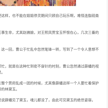
便这样，也不能在姐姐停灵期间只顾自己玩乐啊，难怪连脂砚斋
无事生非，尤其赵姨娘，对王熙凤贾宝玉怀恨在心，几次三番的
，这一回，曹公于忙乱中忽然笔锋一转，写到了一个令人意想不
都忙，就是在这种忙到密不容针的时刻，曹公忽然通过薛蟠的视
里。
在整个贾府乱成一团的时候，尤其像薛蟠这样一个人要忙着保护
转的林黛玉。
是说薛蟠见了黛玉，魂儿都没了，由此可见黛玉的绝世姿容。