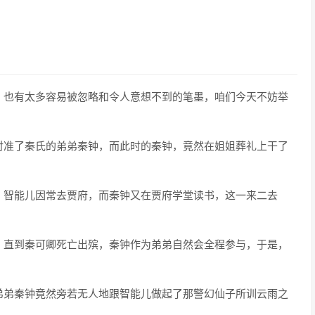
，也有太多容易被忽略和令人意想不到的笔墨，咱们今天不妨举
对准了秦氏的弟弟秦钟，而此时的秦钟，竟然在姐姐葬礼上干了
，智能儿因常去贾府，而秦钟又在贾府学堂读书，这一来二去
，直到秦可卿死亡出殡，秦钟作为弟弟自然会全程参与，于是，
弟弟秦钟竟然旁若无人地跟智能儿做起了那警幻仙子所训云雨之