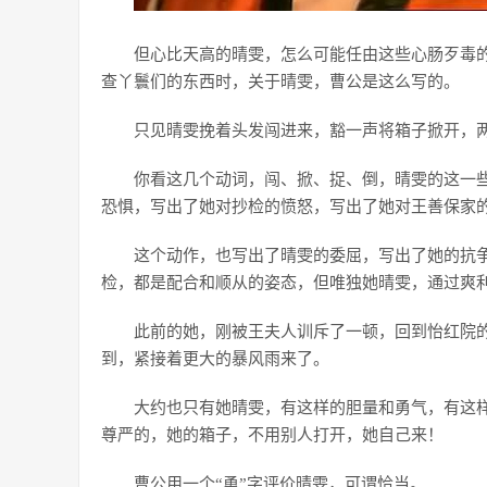
但心比天高的晴雯，怎么可能任由这些心肠歹毒
查丫鬟们的东西时，关于晴雯，曹公是这么写的。
只见晴雯挽着头发闯进来，豁一声将箱子掀开，
你看这几个动词，闯、掀、捉、倒，晴雯的这一
恐惧，写出了她对抄检的愤怒，写出了她对王善保家
这个动作，也写出了晴雯的委屈，写出了她的抗
检，都是配合和顺从的姿态，但唯独她晴雯，通过爽
此前的她，刚被王夫人训斥了一顿，回到怡红院
到，紧接着更大的暴风雨来了。
大约也只有她晴雯，有这样的胆量和勇气，有这
尊严的，她的箱子，不用别人打开，她自己来！
曹公用一个“勇”字评价晴雯，可谓恰当。