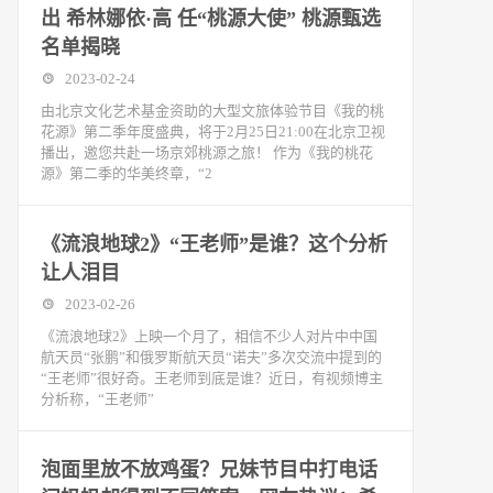
出 希林娜依·高 任“桃源大使” 桃源甄选
名单揭晓
2023-02-24
由北京文化艺术基金资助的大型文旅体验节目《我的桃
花源》第二季年度盛典，将于2月25日21:00在北京卫视
播出，邀您共赴一场京郊桃源之旅！ 作为《我的桃花
源》第二季的华美终章，“2
《流浪地球2》“王老师”是谁？这个分析
让人泪目
2023-02-26
《流浪地球2》上映一个月了，相信不少人对片中中国
航天员“张鹏”和俄罗斯航天员“诺夫”多次交流中提到的
“王老师”很好奇。王老师到底是谁？近日，有视频博主
分析称，“王老师”
泡面里放不放鸡蛋？兄妹节目中打电话