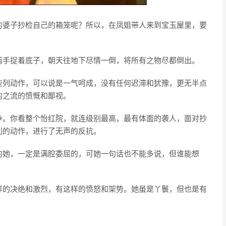
的婆子抄检自己的箱笼呢？所以，在凤姐带人来到宝玉屋里，要
两手捉着底子，朝天往地下尽情一倒，将所有之物尽都倒出。
些列动作，可以说是一气呵成，没有任何迟滞和犹豫，更无半点
的之流的愤慨和鄙视。
争。你看整个怡红院，就连级别最高，最有体面的袭人，面对抄
利的动作，进行了无声的反抗。
的她，一定是满腔委屈的，可她一句话也不能多说，但谁能想
样的决绝和激烈，有这样的愤怒和架势。她虽是丫鬟，但也是有