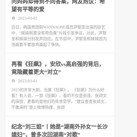
问妈妈却得到不同答案，网友热议：希
望有平等的爱
2023-03-01
近日，韩国男团前WANNAONE成员尹智圣出演的综艺
中，“妹妹碗里没有荷包蛋”片段引发争议。对此，尹智
圣和妹妹分别发声回应。在节目中，尹智圣和妹妹因为
泡面要不要放鸡蛋起了争执。
再看《狂飙》，安欣vs高启强的背后，
竟隐藏着更大“对立”
2023-03-01
2023的开年大剧，当属《狂飙》。 《狂飙》为什么好
看？有人说，一部《狂飙》，看的不仅是张译、张颂文
的演技，更看的是他们的处世哲学。“建议查查张颂文，
不像演的”登上微博热搜，张颂
纪念“刘三姐”丨她是“湖南外孙女”“长沙
媳妇”，曾多次回湖南“对歌”