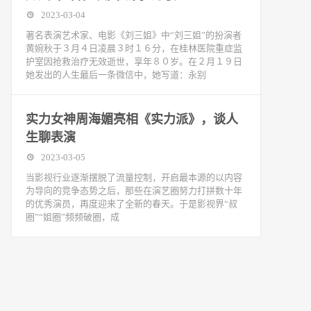
2023-03-04
著名表演艺术家、电影《刘三姐》中“刘三姐”的扮演者
黄婉秋于３月４日凌晨３时１６分，在桂林医院重症监
护室因抢救治疗无效逝世，享年８０岁。在２月１９日
她发出的人生最后一条微信中，她写道：永别
实力女神周海媚亮相《实力派》，谈人
生聊表演
2023-03-05
当影视行业逐渐摆脱了流量控制，开启最本源的以内容
为导向的竞争态势之后，那些在演艺圈努力打拼数十年
的优秀演员，再度迎来了全新的春天。于是影视界“叔
圈”“姐圈”频频破圈，成