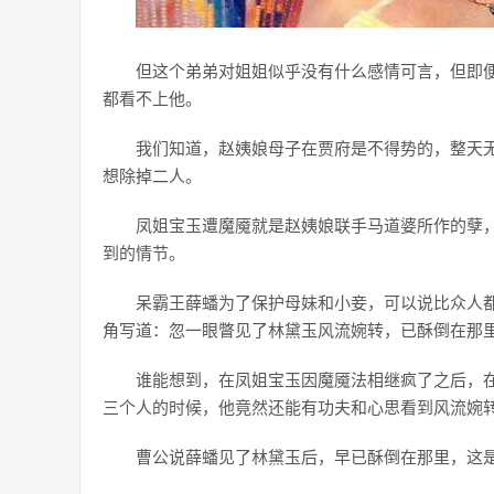
但这个弟弟对姐姐似乎没有什么感情可言，但即
都看不上他。
我们知道，赵姨娘母子在贾府是不得势的，整天
想除掉二人。
凤姐宝玉遭魔魇就是赵姨娘联手马道婆所作的孽
到的情节。
呆霸王薛蟠为了保护母妹和小妾，可以说比众人
角写道：忽一眼瞥见了林黛玉风流婉转，已酥倒在那
谁能想到，在凤姐宝玉因魔魇法相继疯了之后，
三个人的时候，他竟然还能有功夫和心思看到风流婉
曹公说薛蟠见了林黛玉后，早已酥倒在那里，这