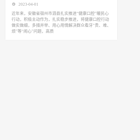
2023-04-01
近年来，安徽省宿州市泗县扎实推进“健康口腔”暖民心
行动，积极主动作为，扎实稳步推进，将健康口腔行动
做实做细，多措并举、用心用情解决群众看牙“贵、难、
烦”等“闹心”问题，高质