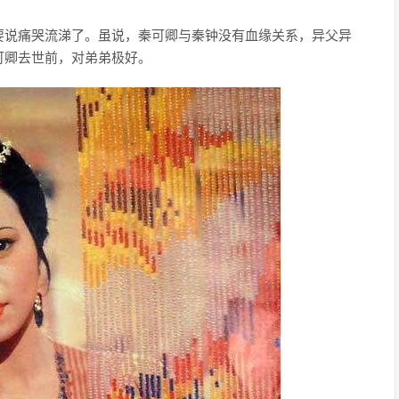
要说痛哭流涕了。虽说，秦可卿与秦钟没有血缘关系，异父异
可卿去世前，对弟弟极好。