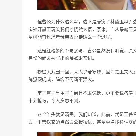
但曹公为什么这么写，这不是唐突了林黛玉吗？
宝钗开黛玉玩笑我们才恍然大悟，原来，自从呆霸王
至可能有过求着母亲去说亲这么一个过程。
这是红楼梦的不写之写，曹公虽然没有明说，原
完整的而未被写出的薛蟠求亲记。
抄检大观园一回，人人噤若寒蝉，因为是王夫人
阵狐假虎威，阵容不可谓不强大。
宝玉黛玉等主子们尚且不敢说话，更不要说各房
十分抢眼，令人意想不到。
这个丫头就是晴雯。我们知道，此前，就是王善
会，王善保家的当然会公报私仇，甚至重点抄检晴雯