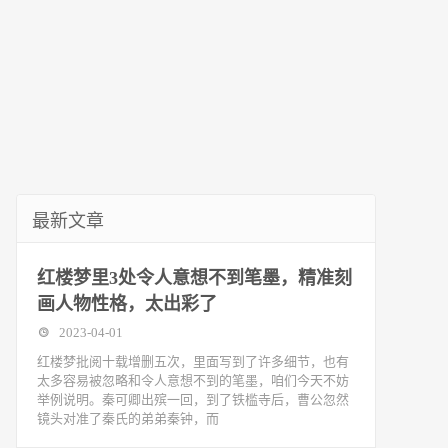
最新文章
红楼梦里3处令人意想不到笔墨，精准刻
画人物性格，太出彩了
2023-04-01
红楼梦批阅十载增删五次，里面写到了许多细节，也有
太多容易被忽略和令人意想不到的笔墨，咱们今天不妨
举例说明。秦可卿出殡一回，到了铁槛寺后，曹公忽然
镜头对准了秦氏的弟弟秦钟，而