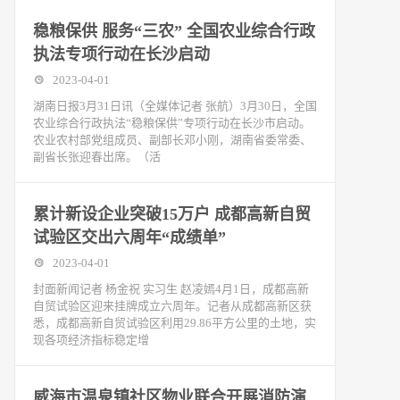
稳粮保供 服务“三农” 全国农业综合行政
执法专项行动在长沙启动
2023-04-01
湖南日报3月31日讯（全媒体记者 张航）3月30日，全国
农业综合行政执法“稳粮保供”专项行动在长沙市启动。
农业农村部党组成员、副部长邓小刚，湖南省委常委、
副省长张迎春出席。（活
累计新设企业突破15万户 成都高新自贸
试验区交出六周年“成绩单”
2023-04-01
封面新闻记者 杨金祝 实习生 赵凌嫣4月1日，成都高新
自贸试验区迎来挂牌成立六周年。记者从成都高新区获
悉，成都高新自贸试验区利用29.86平方公里的土地，实
现各项经济指标稳定增
威海市温泉镇社区物业联合开展消防演