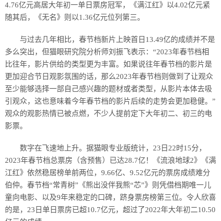
4.76亿元高居大年初一单日票房冠军，《满江红》以4.02亿元紧
随其后，《无名》则以1.36亿元位列第三。
与过去几年相比，春节档新片上映首日13.49亿的成绩并不是
多么突出，但猫眼研究院分析师刘振飞表示：“2023年春节档相
比往年，影片供给的类型更为丰富。如果说往年春节档的影片是
更加迎合节日观影氛围的话，那么2023年春节档则做到了让观众
至少能够选择一部自己感兴趣的题材或者类型，从影片本体去吸
引观众，这也意味着今年春节档的影片后续的走势会更加稳健。”
观众的观影热情已被点燃，不少人提前定下大年初二、初三的电
影票。
数字在飞速地上升。据猫眼专业版统计，23日22时15分，
2023年春节档总票房（含预售）已达28.7亿！《流浪地球2》《满
江红》依然稳居榜单前两位，9.66亿、9.52亿元的票房成绩难分
伯仲。春节档“常青树”《熊出没伴我熊“芯”》则凭借档期唯一儿
童向电影、以及9年来稳定的口碑，跻身票房榜第三位。令人欣喜
的是，23日单日票房已超10.7亿元，超过了2022年大年初二10.50