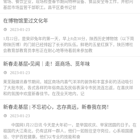
雪场、餐饮企业，现场检查春节期间特种设备、食品安全等工作，并慰问
基层市场监管干部职工。昌平区委书记甘
在博物馆里过文化年
2023-01-23
1月22日，是癸卯兔年的第一天，早上8点30分，陕西历史博物馆（以下简
称陕历博）的门前已经排起了长长的队伍。鲜艳的五星红旗下，陕历博社
会教育部教育员李彤正在耐心地等待着前来参加教
新春走基层•见闻｜走！逛商场、觅年味
2023-01-23
莱芜融媒讯春节期间，城区商场内喜气洋洋的装饰和丰富多彩的活动吸引
了大批市民，各式各样的年俗商品及民俗表演令市民流连忘返，在喜庆祥
和的氛围中欢度新春佳节。在茂业天地内，记
新春走基层 | 不忘初心，志存高远，新春我在岗！
2023-01-23
中国网1月22日讯 今天是大年初一，是举国欢庆、举家团圆的日子。在
祖国的大江南北，仍有这样一群人，他们一如既往坚守岗位，心系祖国建
设、守护百姓健康。他们以专业的技能和奋