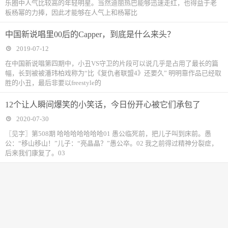
乐圈中人气比较高的年轻明星。当然迪丽热巴能够迅速走红，也得益于老
板杨幂的力捧，因此才能够在人气上和杨幂比
中国新说唱里00后的Capper，到底是什么来头？
2019-07-12
在中国新说唱第四期中，小丑VS守卫的片段可以说几乎是占用了最长的篇
幅，长到被被潘玮柏戏称为“比《复仇者联盟4》还要久” 明明靠作品已经取
胜的小丑，最后非要以freestyle的
12个让人瞬间爆笑的小笑话，今日份开心被它们承包了
2020-07-30
〖见字〗第508期 哈哈哈哈哈哈哈01 愚公临死前，把儿子叫到床前。愚
公：“移山移山！”儿子：“亮晶晶？”愚公卒。02 我之前得过精神分裂症，
后来我们康复了。03