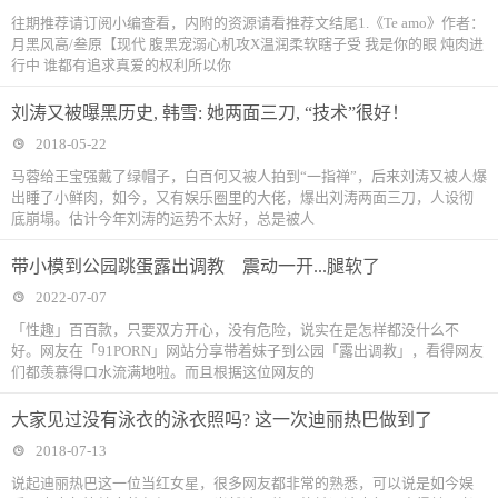
往期推荐请订阅小编查看，内附的资源请看推荐文结尾1.《Te amo》作者：
月黑风高/叁原【现代 腹黑宠溺心机攻X温润柔软瞎子受 我是你的眼 炖肉进
行中 谁都有追求真爱的权利所以你
刘涛又被曝黑历史, 韩雪: 她两面三刀, “技术”很好！
2018-05-22
马蓉给王宝强戴了绿帽子，白百何又被人拍到“一指禅”，后来刘涛又被人爆
出睡了小鲜肉，如今，又有娱乐圈里的大佬，爆出刘涛两面三刀，人设彻
底崩塌。估计今年刘涛的运势不太好，总是被人
带小模到公园跳蛋露出调教 震动一开...腿软了
2022-07-07
「性趣」百百款，只要双方开心，没有危险，说实在是怎样都没什么不
好。网友在「91PORN」网站分享带着妹子到公园「露出调教」，看得网友
们都羡慕得口水流满地啦。而且根据这位网友的
大家见过没有泳衣的泳衣照吗? 这一次迪丽热巴做到了
2018-07-13
说起迪丽热巴这一位当红女星，很多网友都非常的熟悉，可以说是如今娱