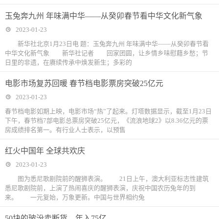
玉兔奔九州 年味满中华——从癸卯春节看中华文化新气象
2023-01-23
新华社北京1月23日电 题：玉兔奔九州 年味满中华——从癸卯春节看
中华文化新气象 新华社记者 回家团圆，让乡情乡味慰藉乡愁；节
日里的非遗，在赓续传承中焕发新生；多彩的
电影市场复苏回暖 春节档电影票房突破25亿元
2023-01-23
春节档电影如期上映，电影市场“热”了起来。灯塔数据显示，截至1月23日
下午，春节档7部电影总票房突破25亿元，《流浪地球2》以8.36亿元的票
房成绩排名第一。有行业人士表示，以预售
红火中国年 全球共欢庆
2023-01-23
图为悉尼歌剧院前的醒狮表演。 21日上午，澳大利亚标志性建筑
悉尼歌剧院前，上演了热闹喜庆的醒狮表演，庆祝中国农历兔年的到
来。 一元复始，万象更新。中国与世界相约兔
50块的玻汾卖断货，年入75亿