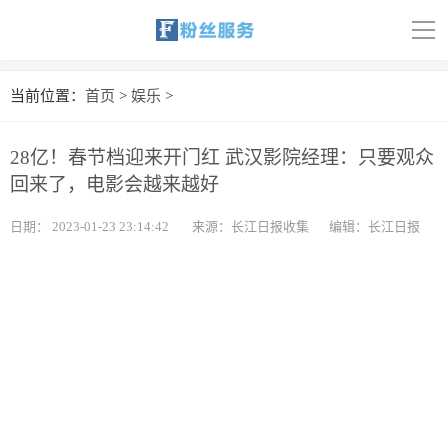
导
航
首页
当前位置：
首页
>
娱乐
>
科技
28亿！春节档迎来开门红 武汉影院经理：只要观众
娱乐
回来了，电影会越来越好
汽车
日期：
2023-01-23 23:14:42
来源：长江日报收集
编辑：长江日报
体育
财经
旅游
育儿