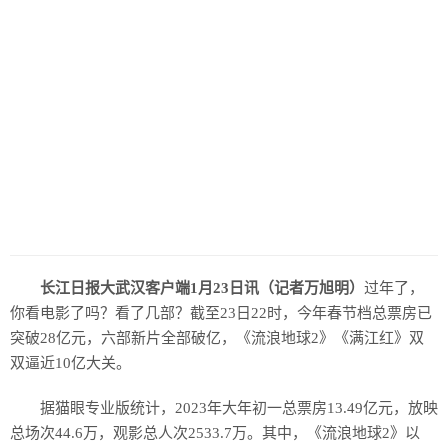
历史
美食
军事
国际
情感
故事
美文
长江日报大武汉客户端1月23日讯（记者万旭明）
过年了，
你看电影了吗？看了几部？截至23日22时，今年春节档总票房已
突破28亿元，六部新片全部破亿，《流浪地球2》《满江红》双
双逼近10亿大关。
据猫眼专业版统计，2023年大年初一总票房13.49亿元，放映
总场次44.6万，观影总人次2533.7万。其中，《流浪地球2》以