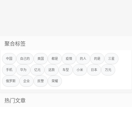
聚合标签
中国
自己的
美国
都是
疫情
的人
的是
三星
手机
华为
亿元
这款
车型
小米
日本
万元
俄罗斯
企业
民警
荣耀
热门文章