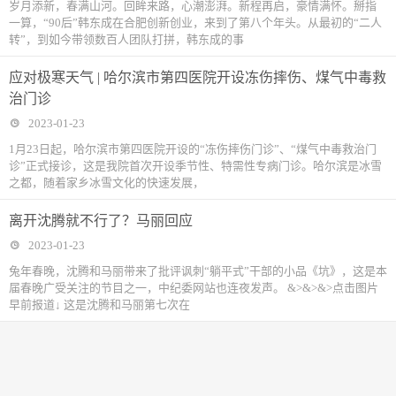
岁月添新，春满山河。回眸来路，心潮澎湃。新程再启，豪情满怀。掰指
一算，“90后”韩东成在合肥创新创业，来到了第八个年头。从最初的“二人
转”，到如今带领数百人团队打拼，韩东成的事
应对极寒天气 | 哈尔滨市第四医院开设冻伤摔伤、煤气中毒救
治门诊
2023-01-23
1月23日起，哈尔滨市第四医院开设的“冻伤摔伤门诊”、“煤气中毒救治门
诊”正式接诊，这是我院首次开设季节性、特需性专病门诊。哈尔滨是冰雪
之都，随着家乡冰雪文化的快速发展，
离开沈腾就不行了？马丽回应
2023-01-23
兔年春晚，沈腾和马丽带来了批评讽刺“躺平式”干部的小品《坑》，这是本
届春晚广受关注的节目之一，中纪委网站也连夜发声。 &>&>&>点击图片
早前报道↓ 这是沈腾和马丽第七次在