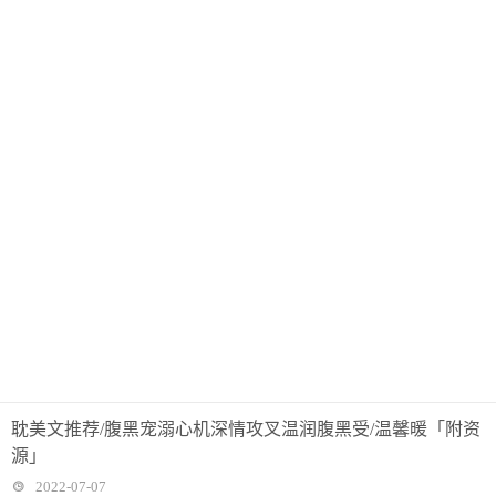
耽美文推荐/腹黑宠溺心机深情攻叉温润腹黑受/温馨暖「附资
源」
2022-07-07