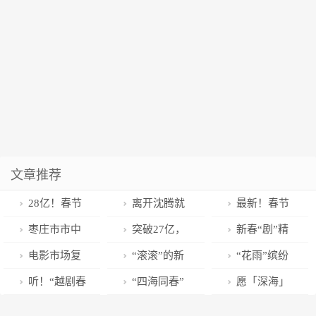
文章推荐
28亿！春节
离开沈腾就
最新！春节
档迎来开门红
不行了？马丽
档票房突破20
枣庄市市中
突破27亿，
新春“剧”精
武汉影院经
回应
亿！领跑全国
区：贺岁档好
这部电影打破
彩，开启兔年
电影市场复
“滚滚”的新
“花雨”缤纷
理：只要观众
城市单日票房
片轮番上演 市
22项纪录→
美好生活！
苏回暖 春节档
年愿望是耍
迎新春——写
听！“越剧春
“四海同春”
愿「深海」
回来了，电影
榜的是……
民观影热情高
电影票房突破
雪？成都熊猫
在甘肃省经典
晚”唱出了海岛
温馨和美，
不再沉于深海