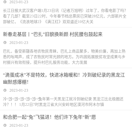
2023-01-23
长江日报大武汉客户端1月23日讯（记者万旭明）过年了，你看电影了吗？
看了几部？截至23日22时，今年春节档总票房已突破28亿元，六部新片全
部破亿，《流浪地球2》《满江红》双双逼近10亿大关
新春走基层丨“巴扎”旧貌换新颜 村民腰包鼓起来
2023-01-23
巴扎，备受新疆各地农牧民青睐，巴扎上商品繁多，物美价廉，再加上熟
悉的吆喝声，成了农牧民时常光顾的地方。为巩固拓展脱贫攻坚成果与乡
村振兴有效衔接，提升村巴扎服务功能，大力发展
“滴蛋成冰”不是特效，快进冰箱暖和！冷到破纪录的黑龙江
幽默感爆棚！
2023-01-23
冷=͟͟͞͞冷=͟͟͞͞冷=͟͟͞͞冷=͟͟͞͞冷=͟͟͞͞冷=͟͟͞͞兔年第一天黑龙江就冷到破纪录 黑龙江比北极圈还
冷？！！ 1月22日7时黑龙江省大兴安岭地区漠河市阿木尔镇
和合肥一起“兔”飞猛进！他们许下兔年“新”愿
2023-01-23