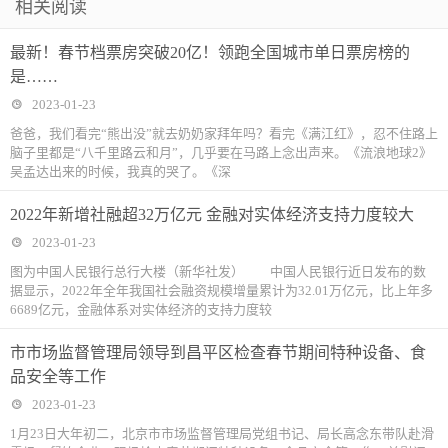
相关阅读
最新！春节档票房突破20亿！领跑全国城市单日票房榜的
是……
2023-01-23
爸爸，我们看完“熊出没”就去奶奶家拜年吗？看完《满江红》，忍不住路上
脑子里都是“八千里路云和月”，几乎要在马路上念出声来。《流浪地球2》
吴孟达出来的时候，我真的哭了。《深
2022年新增社融超32万亿元 金融对实体经济支持力度较大
2023-01-23
图为中国人民银行总行大楼（新华社发） 中国人民银行近日发布的数
据显示，2022年全年我国社会融资规模增量累计为32.01万亿元，比上年多
6689亿元，金融体系对实体经济的支持力度较
市市场监督管理局领导到昌平区检查春节期间特种设备、食
品安全等工作
2023-01-23
1月23日大年初二，北京市市场监督管理局党组书记、局长高念东带队赴滑