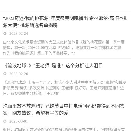
“2023奇遇·我的桃花源”年度盛典明晚播出 希林娜依·高 任“桃
源大使” 桃源甄选名单揭晓
2023-02-24
由北京文化艺术基金资助的大型文旅体验节目《我的桃花源》第二季年度
盛典，将于2月25日21:00在北京卫视播出，邀您共赴一场京郊桃源之旅！
作为《我的桃花源》第二季的华美终章，“2
《流浪地球2》“王老师”是谁？这个分析让人泪目
2023-02-26
《流浪地球2》上映一个月了，相信不少人对片中中国航天员“张鹏”和俄罗
斯航天员“诺夫”多次交流中提到的“王老师”很好奇。王老师到底是谁？近
日，有视频博主分析称，“王老师”
泡面里放不放鸡蛋？兄妹节目中打电话问妈妈却得到不同答
案，网友热议：希望有平等的爱
2023-03-01
近日，韩国男团前WANNAONE成员尹智圣出演的综艺中，“妹妹碗里没有