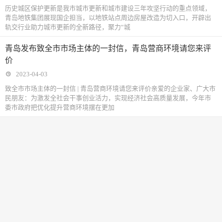
历史城区保护更新是我市城市更新和城市建设三年攻坚行动的重点领域，
青岛地铁集团展现国企担当，以地铁站点周边房屋改造为切入口，开辟出
轨交行业助力城市更新的全新路径，聚力“城
青岛发布致全市市场主体的一封信，青岛营商环境请您来评
价
2023-04-03
致全市市场主体的一封信 | 青岛营商环境请您来评价亲爱的企业家、广大市
民朋友：为激发全社会干事创业活力，实现经济社会高质量发展，今年市
委市政府把优化提升营商环境摆在更加