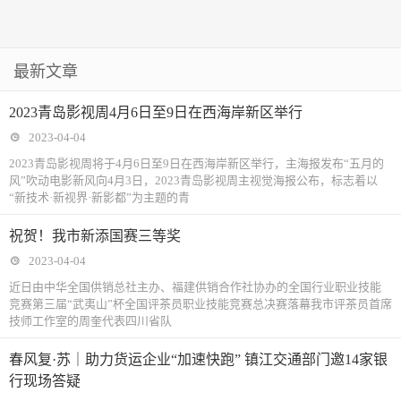
最新文章
2023青岛影视周4月6日至9日在西海岸新区举行
2023-04-04
2023青岛影视周将于4月6日至9日在西海岸新区举行，主海报发布“五月的
风”吹动电影新风向4月3日，2023青岛影视周主视觉海报公布，标志着以
“新技术·新视界·新影都”为主题的青
祝贺！我市新添国赛三等奖
2023-04-04
近日由中华全国供销总社主办、福建供销合作社协办的全国行业职业技能
竞赛第三届“武夷山”杯全国评茶员职业技能竞赛总决赛落幕我市评茶员首席
技师工作室的周奎代表四川省队
春风复·苏｜助力货运企业“加速快跑” 镇江交通部门邀14家银
行现场答疑