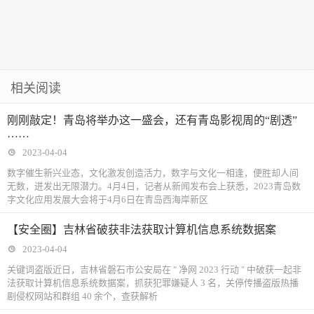
相关阅读
刚刚敲定！青岛将举办这一盛会，还有青岛影视周的“剧透”
……
2023-04-04
数字催生新兴业态，文化激发创造活力，数字与文化一相逢，便胜却人间
无数，迸发出无限潜力。4月4日，记者从新闻发布会上获悉，2023青岛数
字文化应用发展大会将于4月6日在青岛西海岸新区
【安全圈】吉林省破获非法获取计算机信息系统数据案
2023-04-04
关键词盗版近日，吉林省磐石市公安局在 " 净网 2023 行动 " 中破获一起非
法获取计算机信息系统数据案，抓获犯罪嫌疑人 3 名，关停传播盗版热播
剧侵权网站和群组 40 余个，查获解析