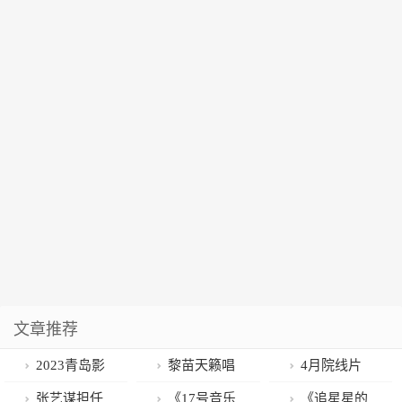
文章推荐
2023青岛影
黎苗天籁唱
4月院线片
视周4月6日至
响博鳌论坛
单：「马力
张艺谋担任
《17号音乐
《追星星的