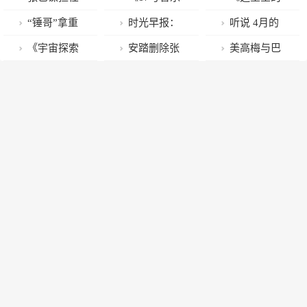
9日在西海岸
欧」出发「灌
“天坛奖”评委
仓库》拥抱不
人》分享“追
“锤哥”拿重
时光早报：
听说 4月的
新区举行
篮高手」归来
会主席，陆川
被定义的人生
星”记忆 领略
机枪打直升飞
《龙与地下
成都人不是在
《宇宙探索
安踏删除张
美高梅与巴
执导《北京
非遗神韵
机《惊天营救
城》北美开画
看演出就是在
编辑部》明明
继科宣传物
塞尔艺术展隆
2022》开幕本
2》曝正式中
夺冠 作曲家坂
看演出的路
是神经病的自
料，安踏回
重呈献文化艺
届北影节
字预告
本龙一去世 享
上……
嗨啊！
应：已终止和
术庆典
年71岁
张继科所有合
作