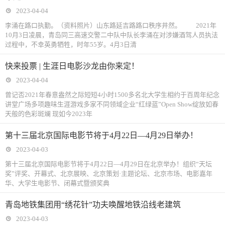
2023-04-04
李涌在路口执勤。（资料照片）山东路延吉路路口秩序井然。 2021年
10月3日凌晨，青岛同三高速交警二中队中队长李涌在对涉嫌酒驾人员执法
过程中，不幸英勇牺牲，时年55岁。4月3日清
快来投票 | 生涯日电影沙龙由你来定！
2023-04-04
曾记否2021年春意盎然之际短短4小时1500多名北大学生相约于百周年纪念
讲堂广场多项趣味生涯游戏多家不同领域企业“红绿蓝”Open Show绽放如春
天般的色彩斑斓 现如今2023年
第十三届北京国际电影节将于4月22日—4月29日举办！
2023-04-03
第十三届北京国际电影节将于4月22日—4月29日在北京举办！组织“天坛
奖”评奖、开幕式、北京展映、北京策划·主题论坛、北京市场、电影嘉年
华、大学生电影节、闭幕式暨颁奖典
青岛地铁集团用“绣花针”功夫唤醒地铁沿线老建筑
2023-04-03