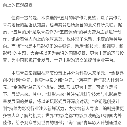
向上的直观感受。
值得一提的是，本次选择“五月的风”作为灵感，除了其作为
青岛地标的超强认知度，也与其背后所蕴含的意义有所关联。据
悉，“五月的风”是以青岛作为“五四运动”的导火索为主题进行创
作，饱含着催人向上的浓厚意蕴，也体现了求新、求变的精神导
向。而“新”也是本届影视周的关键词，秉承“新技术、新视界、新
影都”的主题，大会将以更为前沿的国际视野、更为丰富的环节设
置，为中国影视行业发展、世界电影沟通交流提供专业平台。
本届青岛影视周在环节设置上共分为科影未来单元、“金钥匙
创投计划”单元、世界“电影之都”单元、“海平面”青年影人计划单
元、“金海鸥”单元五个板块，活动形式更为丰富，可谓立足当
下、展望未来。其中，“科影未来”关注先进科学技术与电影高质
量发展间的关系，将以论坛形式展开深度对话；“金钥匙创投计
划”持续为影视行业注入新鲜活力，力求给新人导演、编剧提供更
多被大众了解的机会；世界“电影之都”电影展映甄选18部国内外
佳作，给予观众看见世界的纽带；“海平面”青年影人计划通过路