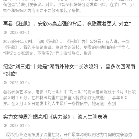
荷包蛋”片段引发争议。对此，尹智圣和妹妹分别发声回应。在节目中，尹
智圣和妹妹因为泡面要不要放鸡蛋起了争执。
再看《狂飙》，安欣vs高启强的背后，竟隐藏着更大“对立”
2023-03-01
2023的开年大剧，当属《狂飙》。 《狂飙》为什么好看？有人说，一部
《狂飙》，看的不仅是张译、张颂文的演技，更看的是他们的处世哲学。
“建议查查张颂文，不像演的”登上微博热搜，张颂
纪念“刘三姐”丨她是“湖南外孙女”“长沙媳妇”，曾多次回湖南
“对歌”
2023-03-04
著名表演艺术家、电影《刘三姐》中“刘三姐”的扮演者黄婉秋于３月４日凌
晨３时１６分，在桂林医院重症监护室因抢救治疗无效逝世，享年８０
岁。在２月１９日她发出的人生最后一条微信中，她写道：永别
实力女神周海媚亮相《实力派》，谈人生聊表演
2023-03-05
当影视行业逐渐摆脱了流量控制，开启最本源的以内容为导向的竞争态势