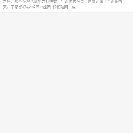
之后，那些在演艺圈努力打拼数十年的优秀演员，再度迎来了全新的春
天。于是影视界“叔圈”“姐圈”频频破圈，成