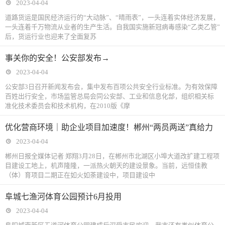
2023-04-04
道路货运是国民经济运行的“大动脉”、“晴雨表”，一头连着实体经济发展，
一头连着千万物流从业者的生产生活。自我国实施新冠病毒感染“乙类乙管”
后，货运行业也迎来了全面复苏
事关你的安全！公安部发布→
2023-04-04
公安部3日召开新闻发布会，集中发布百项公共安全行业标准。为有效保障
百姓出行安全，市场监管总局会同公安部、工业和信息化部，组织相关标
准化技术委员会和技术机构，在2010版《摩
优化营商环境｜助企业项目加速度！郴州“两员两送”真给力
2023-04-04
郴州日报全媒体记者 郑翔3月28日，在郴州市北湖区小埠大道改扩建工程项
目建设工地上，机声隆隆，一派热火朝天的建设景象。当前，远恒佳教
（体）育项目二期正在如火如荼建设中，项目建设中
阜城七渔河体育公园预计6月投用
2023-04-04