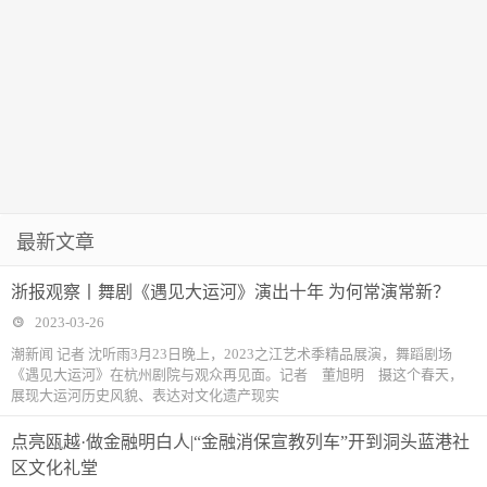
最新文章
浙报观察丨舞剧《遇见大运河》演出十年 为何常演常新？
2023-03-26
潮新闻 记者 沈听雨3月23日晚上，2023之江艺术季精品展演，舞蹈剧场
《遇见大运河》在杭州剧院与观众再见面。记者 董旭明 摄这个春天，
展现大运河历史风貌、表达对文化遗产现实
点亮瓯越·做金融明白人|“金融消保宣教列车”开到洞头蓝港社
区文化礼堂