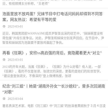
日，有视频博主分析称，“王老师”
泡面里放不放鸡蛋？兄妹节目中打电话问妈妈却得到不同答
案，网友热议：希望有平等的爱
2023-03-01
近日，韩国男团前WANNAONE成员尹智圣出演的综艺中，“妹妹碗里没有
荷包蛋”片段引发争议。对此，尹智圣和妹妹分别发声回应。在节目中，尹
智圣和妹妹因为泡面要不要放鸡蛋起了争执。
再看《狂飙》，安欣vs高启强的背后，竟隐藏着更大“对立”
2023-03-01
2023的开年大剧，当属《狂飙》。 《狂飙》为什么好看？有人说，一部
《狂飙》，看的不仅是张译、张颂文的演技，更看的是他们的处世哲学。
“建议查查张颂文，不像演的”登上微博热搜，张颂
纪念“刘三姐”丨她是“湖南外孙女”“长沙媳妇”，曾多次回湖南
“对歌”
2023-03-04
著名表演艺术家、电影《刘三姐》中“刘三姐”的扮演者黄婉秋于３月４日凌