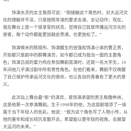
饰演水灵的女主角周可说：“刚接触这个角色时，对大运河文
化的理解并不深，只是按照导演的要求去演、去记动作；现在，
我在舞台上是一个很享受的状态，觉得自己就是传播运河文化的
使者，每个动作都能更加融会贯通，也更放松了。”
饰演微米的陈晓彤、饰演醒生的张强和饰演小弟的曹正男，
开始都只是剧中的群舞演员，如今都已成为独当一面的主要角
色；饰演吕叔的雷力鸣在参加舞剧首演时，还是一名大学生，10
年间他几乎演过剧中所有男性角色。在他们看来，舞剧不仅唤醒
了自己保护传承运河文化的使命，也让各自的青春有了更大的意
义。
此次站上舞台最“新”的演员，是饰演承望的男主角魏伸洲，
这是他第一次参演舞剧。生于1998年的他，为这部剧增添了一抹
属于当下年轻人的色彩。他说：“我为这个角色写了人物小传，从
他的童年和成长经历发散开去，希望能以更年轻的视角，去展望
大运河的未来。”