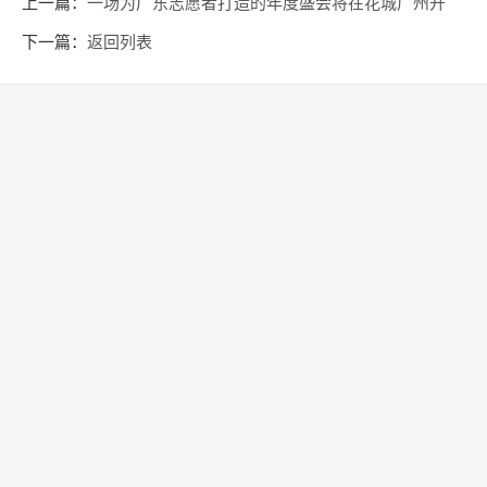
上一篇：
一场为广东志愿者打造的年度盛会将在花城广州开
启……
下一篇：
返回列表