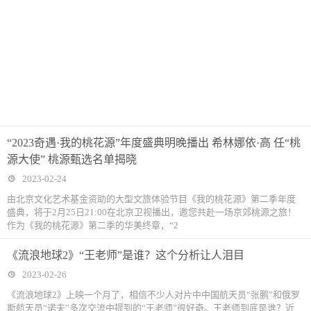
“2023奇遇·我的桃花源”年度盛典明晚播出 希林娜依·高 任“桃
源大使” 桃源甄选名单揭晓
2023-02-24
由北京文化艺术基金资助的大型文旅体验节目《我的桃花源》第二季年度
盛典，将于2月25日21:00在北京卫视播出，邀您共赴一场京郊桃源之旅！
作为《我的桃花源》第二季的华美终章，“2
《流浪地球2》“王老师”是谁？这个分析让人泪目
2023-02-26
《流浪地球2》上映一个月了，相信不少人对片中中国航天员“张鹏”和俄罗
斯航天员“诺夫”多次交流中提到的“王老师”很好奇。王老师到底是谁？近