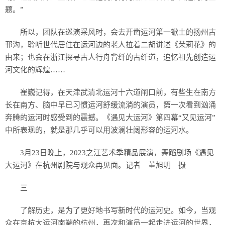
题。”
所以，团队在巡演采风时，会去开凿运河第一锨土的扬州古
邗沟，聆听世代居住在运河边的老人拉着二胡讲述《茉莉花》的
由来；也会在浙江探寻古人行舟背纤的古纤道，追忆祖先创造运
河文化的辉煌……
崔巍记得，在天津武清北运河十六道闸口前，有些生在南方
长在南方、脑中早已习惯运河舒缓流淌的演员，第一次看到汹涌
奔腾的运河时感受到的震撼。《遇见大运河》第四幕“又见运河”
中所表现的，就是那几乎可以用波澜壮阔形容的运河水。
3月23日晚上，2023之江艺术季精品展演，舞蹈剧场《遇见
大运河》在杭州剧院与观众再见面。记者 董旭明 摄
三
了解历史，是为了更好地书写新时代的运河史。如今，当观
众在京杭大运河南端的杭州，再次和演员一起走进运河的世界，