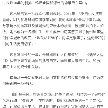
过去近10年的创排、巡演全国和海外的场景皆在其中。
这出剧的第一批观众也来到现场。2014年，5岁的小女孩唐
嘉蔚，因为参与舞剧首演前策划的“我的水故事”全网征集活动，
分享玩水的乐趣以及被妈妈约束玩水的烦恼，被摄影师拍下。如
今，她已成为一名初中生，也在成长中切实感受到了杭州这座运
河沿岸城市的改变：“地铁站开通了，两岸更繁华了，运河也和我
们的生活更密切了。”
这意味深长的一幕，是舞剧想让人们知道的——《遇见大运
河》从来不是在剧场里的孤芳自赏，而是和大家的生活、经历，
和每个人的成长相关联。
崔巍从一开始就把对大运河文化遗产的传播与继承，作为这
部舞剧的一项使命。
“我们把采风、排练直到演出的整个过程，都作为一个完整的
艺术行动。”崔巍说，“在排练时，我们就通过策划一个个文化活
动，让演员深入生活，也让他们的行为贴近宣传保护大运河的主