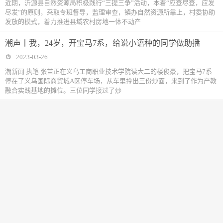
近期，沂源县自然资源局积极践行“三提三争”活动，本着“应登尽登，应发
尽发”的原则，采取专班督导，监理审查，镇办自然资源所靠上，村委协助
发放的模式，着力推进县域农村房地一体不动产
潮声丨我，24岁，开宝马7系，给说小语种的同学做助播
2023-03-26
潮新闻 执笔 张苗正在义乌工商职业技术学院读大二的楼俊豪，把宝马7系
停在了义乌国际商贸城A区停车场，从车里拎出三份炒面，来到了作为产教
融合实践基地的摊位。三位同学接过了炒