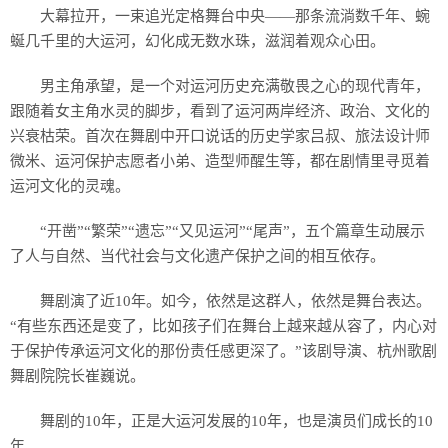
大幕拉开，一束追光定格舞台中央——那条流淌数千年、蜿
蜒几千里的大运河，幻化成无数水珠，滋润着观众心田。
男主角承望，是一个对运河历史充满敬畏之心的现代青年，
跟随着女主角水灵的脚步，看到了运河两岸经济、政治、文化的
兴衰枯荣。首次在舞剧中开口说话的历史学家吕叔、旅法设计师
微米、运河保护志愿者小弟、造型师醒生等，都在剧情里寻觅着
运河文化的灵魂。
“开凿”“繁荣”“遗忘”“又见运河”“尾声”，五个篇章生动展示
了人与自然、当代社会与文化遗产保护之间的相互依存。
舞剧演了近10年。如今，依然是这群人，依然是舞台表达。
“有些东西还是变了，比如孩子们在舞台上越来越从容了，内心对
于保护传承运河文化的那份责任感更深了。”该剧导演、杭州歌剧
舞剧院院长崔巍说。
舞剧的10年，正是大运河发展的10年，也是演员们成长的10
年。