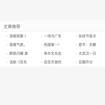
文章推荐
浙报观察丨
一场为广东
杂技节首次
舞剧《遇见大
志愿者打造的
线上直播，百
英雄气质，
热搜第一！
恩平：天籁
运河》演出十
年度盛会将在
万网友云赏走
浪漫情怀，杂
微博之夜上演
之音，由此发
群星闪耀 直
举办文化志
大武汉一日
年 为何常演常
花城广州开
钢丝，“他每晃
技节嘉宾盛赞
明星“世纪同
出……
上银河 第33届
愿服务主题展
丨毫无防备，
话剧《苏东
百花齐放的
豆瓣开分
新？
启……
动一下，我的
《英雄之城》
框”，仙剑剧组
中国科幻银河
演 学习宣传贯
当头一“甜”
坡》走进成都
音综，正在走
8.2，张译主演
心也跟着晃”
再聚首，谁的
奖揭晓
彻党的二十大
图书馆“深夜剧
向下一个可能
的《他是谁》
DNA动了
精神
场”
性
背后有这家武
汉公司