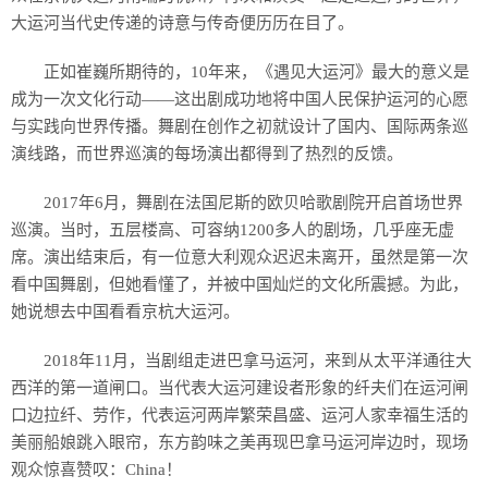
大运河当代史传递的诗意与传奇便历历在目了。
正如崔巍所期待的，10年来，《遇见大运河》最大的意义是
成为一次文化行动——这出剧成功地将中国人民保护运河的心愿
与实践向世界传播。舞剧在创作之初就设计了国内、国际两条巡
演线路，而世界巡演的每场演出都得到了热烈的反馈。
2017年6月，舞剧在法国尼斯的欧贝哈歌剧院开启首场世界
巡演。当时，五层楼高、可容纳1200多人的剧场，几乎座无虚
席。演出结束后，有一位意大利观众迟迟未离开，虽然是第一次
看中国舞剧，但她看懂了，并被中国灿烂的文化所震撼。为此，
她说想去中国看看京杭大运河。
2018年11月，当剧组走进巴拿马运河，来到从太平洋通往大
西洋的第一道闸口。当代表大运河建设者形象的纤夫们在运河闸
口边拉纤、劳作，代表运河两岸繁荣昌盛、运河人家幸福生活的
美丽船娘跳入眼帘，东方韵味之美再现巴拿马运河岸边时，现场
观众惊喜赞叹：China！