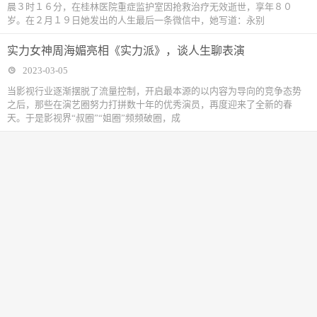
晨３时１６分，在桂林医院重症监护室因抢救治疗无效逝世，享年８０
岁。在２月１９日她发出的人生最后一条微信中，她写道：永别
实力女神周海媚亮相《实力派》，谈人生聊表演
2023-03-05
当影视行业逐渐摆脱了流量控制，开启最本源的以内容为导向的竞争态势
之后，那些在演艺圈努力打拼数十年的优秀演员，再度迎来了全新的春
天。于是影视界“叔圈”“姐圈”频频破圈，成