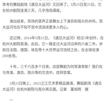
思考的舞蹈剧场《遇见大运河》又回来了。3月23日至25日，它
在杭州剧院连演三天，几乎场场满座。
演出结束，现场的掌声正是舞台上下演员和观众的共鸣，而
大运河也在不知不觉中流淌进更多人的心。
还记得，2014年5月21日，《遇见大运河》经过3年创作，在
杭州大剧院首演。此后，它一路走过大运河沿岸的六省二市，并
前往法国、德国、埃及等十大世界运河流经之处，在全球巡演
200余场。
十年，三千六百多个日夜，这部舞剧为何常演常新？我们在
与导演、演员、观众等的交流中，找到答案。
3月23日晚上，2023之江艺术季精品展演，舞蹈剧场《遇见
大运河》在杭州剧院与观众再见面。记者 董旭明 摄
一