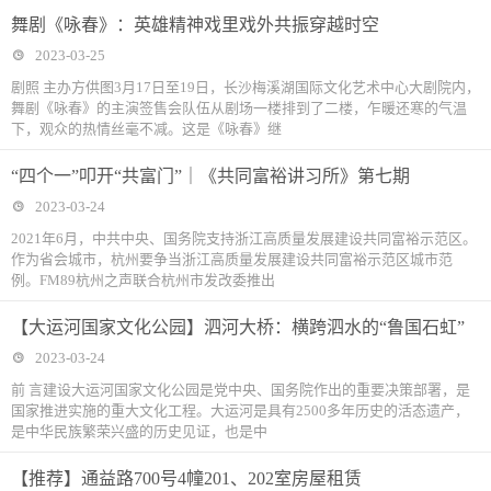
舞剧《咏春》：英雄精神戏里戏外共振穿越时空
2023-03-25
剧照 主办方供图3月17日至19日，长沙梅溪湖国际文化艺术中心大剧院内，
舞剧《咏春》的主演签售会队伍从剧场一楼排到了二楼，乍暖还寒的气温
下，观众的热情丝毫不减。这是《咏春》继
“四个一”叩开“共富门”｜《共同富裕讲习所》第七期
2023-03-24
2021年6月，中共中央、国务院支持浙江高质量发展建设共同富裕示范区。
作为省会城市，杭州要争当浙江高质量发展建设共同富裕示范区城市范
例。FM89杭州之声联合杭州市发改委推出
【大运河国家文化公园】泗河大桥：横跨泗水的“鲁国石虹”
2023-03-24
前 言建设大运河国家文化公园是党中央、国务院作出的重要决策部署，是
国家推进实施的重大文化工程。大运河是具有2500多年历史的活态遗产，
是中华民族繁荣兴盛的历史见证，也是中
【推荐】通益路700号4幢201、202室房屋租赁