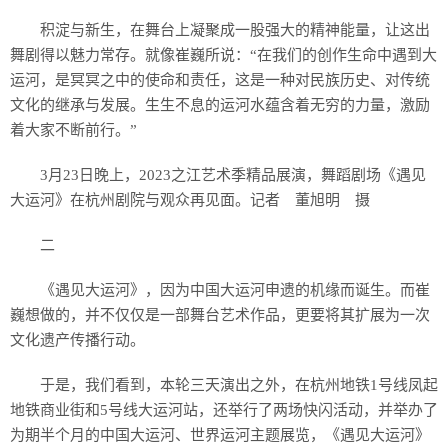
积淀与新生，在舞台上凝聚成一股强大的精神能量，让这出
舞剧得以魅力常存。就像崔巍所说：“在我们的创作生命中遇到大
运河，是冥冥之中的使命和责任，这是一种对民族历史、对传统
文化的继承与发展。生生不息的运河水蕴含着无穷的力量，激励
着大家不断前行。”
3月23日晚上，2023之江艺术季精品展演，舞蹈剧场《遇见
大运河》在杭州剧院与观众再见面。记者 董旭明 摄
二
《遇见大运河》，因为中国大运河申遗的机缘而诞生。而崔
巍想做的，并不仅仅是一部舞台艺术作品，更要将其扩展为一次
文化遗产传播行动。
于是，我们看到，本轮三天演出之外，在杭州地铁1号线凤起
地铁商业街和5号线大运河站，还举行了两场快闪活动，并举办了
为期半个月的中国大运河、世界运河主题展览，《遇见大运河》