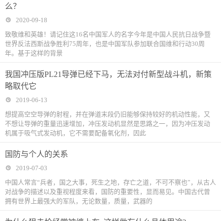
么？
2020-09-18
致敬维和英雄！请记住这16名中国军人的名字今年是中国人民抗日战争暨
世界反法西斯战争胜利75周年，也是中国军队参加联合国维和行动30周
年。基于这样的背景
我国冲压版PL21导弹已经下马，无法对付新型战斗机，新策
略取代它
2019-06-13
想提高空空导弹的射程，并在弹道末段仍旧能够保持较好的机动性能，又
不想让导弹的重量迅速增加，冲压发动机显然是思路之一，因为冲压发动
机属于吸气式发动机，它不需要配备氧化剂，因此
国防与个人的关系
2019-07-03
中国人常言“兵者，国之大事，死生之地，存亡之道，不可不察也”，从古人
对战争的描述以及重视程度来看，国防的重要性，显而易见。中国古代曾
拥有世界上最强大的军队，无论数量，质量，武器的