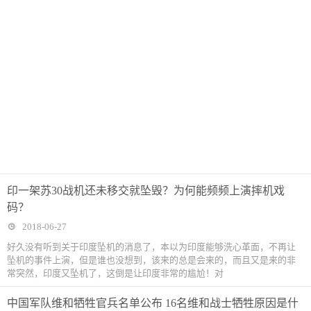
印一架苏30战机还未移交就坠毁？为何能频频上演摔机戏
码？
2018-06-27
好久没有听到关于印度坠机的消息了，本以为印度能够洗心革面，不再让
坠机的事件上演，但是谁也没想到，该来的总是会来的，而且又是来的非
常突然，印度又坠机了，这倒是让印度非常的尴尬！对
中国军队维和牺牲官兵名单公布 16名维和战士牺牲原因是什