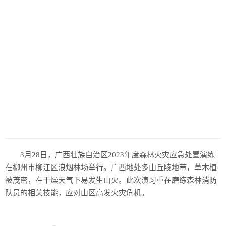
历史
美食
军事
国际
情感
故事
美文
3月28日，广西壮族自治区2023年度森林火灾应急处置演练
在柳州市柳江区浪烟林场举行。广西地处多山丘陵地带，草木植
被茂密，在干燥天气下易发生山火。此次演习重在磨练森林消防
队员的相关技能，应对山区高发火灾危机。