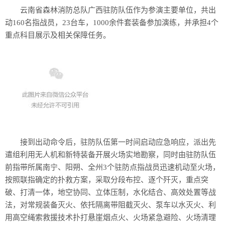
云南省森林消防总队广西驻防队伍作为参演主要单位，共出
动160名指战员，23台车，1000余件套装备参加演练，并承担4个
重点科目展示及相关保障任务。
接到出动命令后，驻防队伍第一时间启动应急响应，派出先
遣组利用无人机和新特装备开展火场实地勘察，同时由驻防队伍
前指带所属南宁、阳朔、全州3个驻防点指战员迅速机动至火场，
按照联指确定的扑救方案，采取分段布控、逐个歼灭，重点突
破、打清一体，地空协同、立体压制，水化结合、高效处置等战
法，对常规装备灭火、依托隔离带阻截灭火、泵车以水灭火、利
用高空绳索救援技术扑打悬崖烟点火、火场紧急避险、火场清理