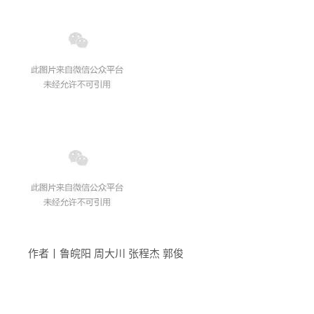
作者丨鲁皖阳 周大川 张程杰 郭俊