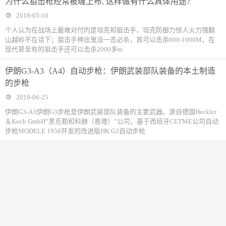
为什么狙击枪经常被缠上布, 这样做有什么具体用途?
2018-05-16
个人认为在战场上最难对付的是坦克和狙击手，坦克防御力惊人火力强翻
山越岭不在话下；狙击手神出鬼没一击必杀，其可以击杀600-1000M，在
现代甚至有的狙击手还可以击杀2000多m
伊朗G3-A3（A4）自动步枪：伊朗武装部队装备的本土制造
的步枪
2019-06-25
伊朗G3-A3伊朗G3步枪是伊朗武装部队装备的主要武器。源自德国Heckler
＆Koch GmbH“黑克勒和科赫（香港）”公司，基于西班牙CETME公司自动
步枪MODELE 1950开发的改进版HK G3自动步枪