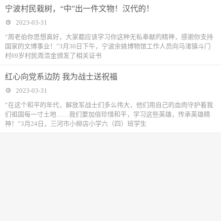
宁波村民栽树，“中”出一件文物！汉代的！
2023-03-31
“周老伯你思想真好，大家都应该学习你这种无私奉献的精神，感谢你支持
国家的文博事业！”3月30日下午，宁波余姚博物馆工作人员向马渚镇斗门
村69岁村民周浩金颁发了相关证书
红心向党系边防 我为战士送祝福
2023-03-31
“在这个和平的年代，解放军战士们多么伟大，他们用自己的血肉守护着我
们祖国每一寸土地……我们要加倍珍惜和平，学习这些英雄，传承英雄精
神！”3月24日，三河市小柳店小学六（四）班学生