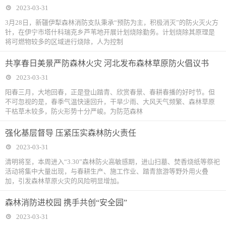
2023-03-31
3月28日，新疆伊犁森林消防支队秉承“预防为主，积极消灭”的防火灭火方
针，在伊宁市塔什科瑞克乡芦苇地开展计划烧除勤务。计划烧除其原理是
将可燃物较多的区域进行烧除，人为控制
共享春日美景严防森林火灾 河北发布森林草原防火倡议书
2023-03-31
阳春三月，大地回春，正是登山踏青、欣赏春景、春耕春播的好时节。但
不可忽视的是，春季气温快速回升，干旱少雨、大风天气频繁、森林草原
干枯草木较多，防火形势十分严峻。为防范森林
强化基层督导 压紧压实森林防火责任
2023-03-31
清明将至，本周进入“3.30”森林防火高敏感期，进山扫墓、焚香烧纸等祭祀
活动将集中大量出现，与春耕生产、施工作业、踏青旅游等野外用火叠
加，引发森林草原火灾的风险明显增加。
森林消防进校园 携手共创“安全园”
2023-03-31