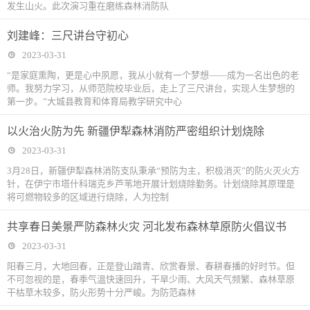
发生山火。此次演习重在磨练森林消防队
刘建峰：三尺讲台守初心
2023-03-31
“是家庭熏陶，更是心中夙愿，我从小就有一个梦想——成为一名出色的老
师。我努力学习，从师范院校毕业后，走上了三尺讲台，实现人生梦想的
第一步。”大城县教育和体育局教学研究中心
以火治火防为先 新疆伊犁森林消防严密组织计划烧除
2023-03-31
3月28日，新疆伊犁森林消防支队秉承“预防为主，积极消灭”的防火灭火方
针，在伊宁市塔什科瑞克乡芦苇地开展计划烧除勤务。计划烧除其原理是
将可燃物较多的区域进行烧除，人为控制
共享春日美景严防森林火灾 河北发布森林草原防火倡议书
2023-03-31
阳春三月，大地回春，正是登山踏青、欣赏春景、春耕春播的好时节。但
不可忽视的是，春季气温快速回升，干旱少雨、大风天气频繁、森林草原
干枯草木较多，防火形势十分严峻。为防范森林