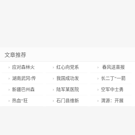
文章推荐
应对森林火
红心向党系
春风送喜报
灾高发威胁 广
边防 我为战士
延吉市人武部
湖南武冈:传
我国成功发
长二丁“一箭
西举行森林火
送祝福
文职干部荣立
承纪色记忆 打
射遥感三十四
四星”发射成功
新疆巴州森
陆军某医院
空军中士勇
灾应急处置演
三等功
造"国防教
号04星
林消防支队“四
开展2023年度
闯火场救出一
热血“狂
石门县维新
渭源：开展
练
育"新名片
练”举措抓实通
春季入伍新兵
家三口，后续
飙”：聊城特警
镇：严把基干
第一季度建筑
信“进山入林”
体格复检工作
来了！
开展理想信念
民兵入口关，
消防设施操作
训练
教育活动
强化国防后备
应用培训及考