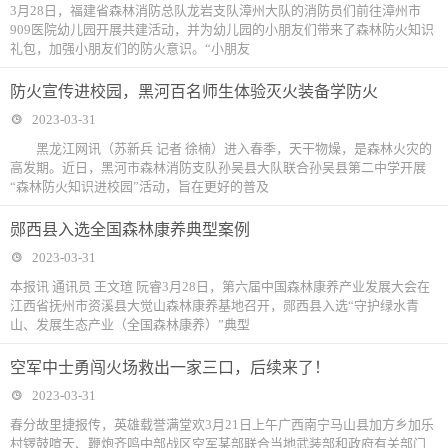
3月28日，福建省森林消防总队龙岩支队漳州大队的消防员们前往漳州市
909医院幼儿园开展共建活动，并为幼儿园的小朋友们带来了森林防火知识
礼包，加强小朋友们的防火意识。“小朋友
防火宣传进校园，黑河百名师生体验灭火装备学防火
2023-03-31
黑龙江网讯（苏新兵 记者 徐楠）进入春季，天干物燥，是森林火灾的
高发期。近日，黑河市森林消防支队孙吴县大队联合孙吴县第二中学开展
“森林防火知识进校园”活动，旨在更好的普及
郧西县入选全国森林康养典型案例
2023-03-31
本报讯 通讯员 王文瑄 阮睿3月28日，第六届中国森林康养产业发展大会在
江西省抚州市资溪县大觉山森林康养基地召开，郧西县入选“守护绿水青
山、发展生态产业（全国森林康养）”典型
空军中士勇闯火场救出一家三口，后续来了！
2023-03-31
春分故里捷报传，英雄载誉满堂欢3月21日上午广西南宁马山县加方乡加乐
村锣鼓喧天、鞭炮齐鸣中部战区空军某部联合当地武装部和政府有关部门