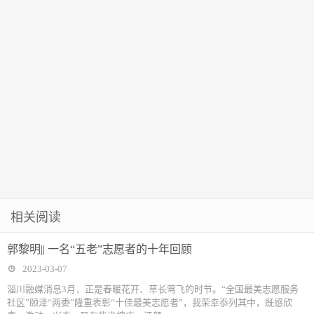
相关阅读
郭黎明|| 一名“五老”志愿者的十年回顾
2023-03-07
淄川融媒消息3月，正是春暖花开、草长莺飞的时节。“全国最美志愿服务
社区”颐泽“两委”隆重表彰“十佳最美志愿者”，我荣幸忝列其中，既感欣