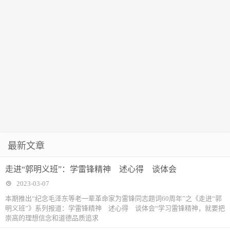
最新文章
走进“郭明义班”：学雷锋精神 述心得 谈体会
2023-03-07
本期推出“纪念毛泽东等老一辈革命家为雷锋同志题词60周年”之《走进“郭
明义班”》系列报道：学雷锋精神 述心得 谈体会“学习雷锋精神，就要把
崇高的理想信念和道德品质追求