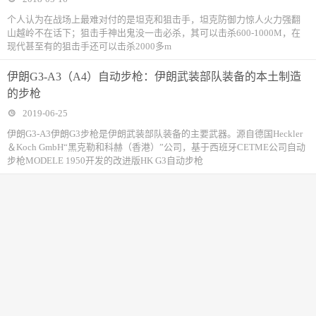
个人认为在战场上最难对付的是坦克和狙击手，坦克防御力惊人火力强翻
山越岭不在话下；狙击手神出鬼没一击必杀，其可以击杀600-1000M，在
现代甚至有的狙击手还可以击杀2000多m
伊朗G3-A3（A4）自动步枪：伊朗武装部队装备的本土制造
的步枪
2019-06-25
伊朗G3-A3伊朗G3步枪是伊朗武装部队装备的主要武器。源自德国Heckler
＆Koch GmbH“黑克勒和科赫（香港）”公司，基于西班牙CETME公司自动
步枪MODELE 1950开发的改进版HK G3自动步枪