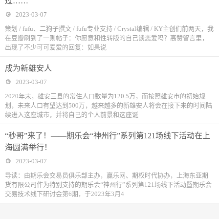
过……
2023-03-07
策划 / fufu、二狗子撰文 / fufu专业支持 / Crystal编辑 / KY主创们前两天，我
在豆瓣刷到了一则帖子：你愿意和性转版的自己谈恋爱吗？高赞留言里，
出现了不少可可爱爱的回复：如果说
成为新雄安人
2023-03-07
2020年末，雄安三县的常住人口数量为120.5万，而按照雄安市的初始规
划，未来人口有望达到500万，越来越多的新雄安人将会在接下来的时间陆
续进入这座城市，并将自己的个人前景和这座诞
“秒哥”来了！——期乐会“神州行”系列第121场线下活动在上
海圆满举行！
2023-03-07
导读：由期乐会交易员俱乐部主办，赢乐网、期权时代协办，上海东亚期
货有限公司作为特别支持的期乐会“神州行”系列第121场线下活动暨期乐会
交易技术线下研讨会第6期，于2023年3月4