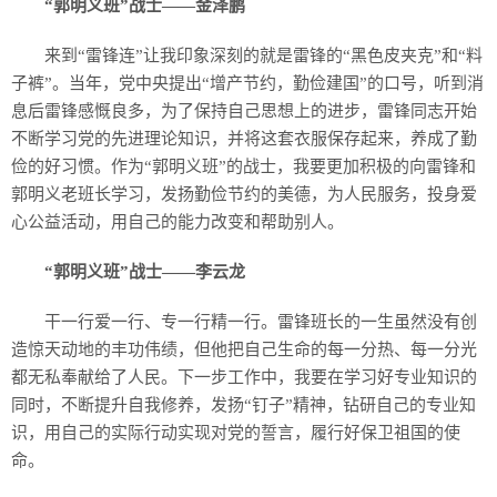
“郭明义班”战士——金泽鹏
来到“雷锋连”让我印象深刻的就是雷锋的“黑色皮夹克”和“料
子裤”。当年，党中央提出“增产节约，勤俭建国”的口号，听到消
息后雷锋感慨良多，为了保持自己思想上的进步，雷锋同志开始
不断学习党的先进理论知识，并将这套衣服保存起来，养成了勤
俭的好习惯。作为“郭明义班”的战士，我要更加积极的向雷锋和
郭明义老班长学习，发扬勤俭节约的美德，为人民服务，投身爱
心公益活动，用自己的能力改变和帮助别人。
“郭明义班”战士——李云龙
干一行爱一行、专一行精一行。雷锋班长的一生虽然没有创
造惊天动地的丰功伟绩，但他把自己生命的每一分热、每一分光
都无私奉献给了人民。下一步工作中，我要在学习好专业知识的
同时，不断提升自我修养，发扬“钉子”精神，钻研自己的专业知
识，用自己的实际行动实现对党的誓言，履行好保卫祖国的使
命。