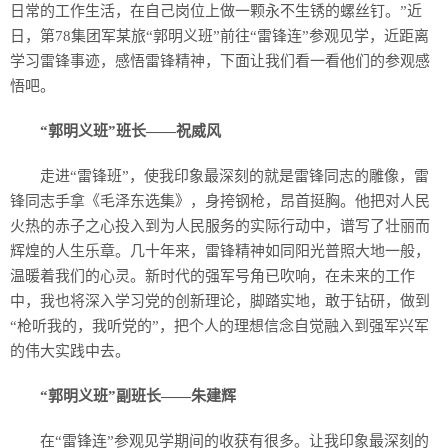
日常的工作生活，在自己岗位上做一颗永不生锈的螺丝钉。”近
日，第78集团军某旅“郭明义班”前往“雷锋连”参观见学，近距离
学习雷锋事迹，感悟雷锋精神，下面让我们看一看他们的参观感
悟吧。
“郭明义班”班长——祝威风
走进“雷锋班”，使我印象最深刻的就是雷锋同志的雕像，雷
锋同志手拿《毛泽东选集》，身挎钢枪，昂首挺胸。他把对人民
火热的赤子之心投入到为人民服务的实际行动中，谱写了壮丽而
辉煌的人生乐章。几十年来，雷锋精神如同阳光普照大地一般，
温暖着我们的心灵。新时代的强军号角已吹响，在未来的工作
中，我也将深入学习党的创新理论，脚踏实地，敢于钻研，做到
“枪听我的，我听党的”，把个人的理想信念自觉融入到强军兴军
的伟大实践中去。
“郭明义班”副班长——朱建辉
在“雷锋连”参观见学期间的收获有很多。让我印象最深刻的