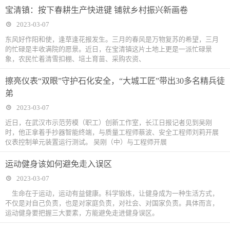
宝清镇：按下春耕生产快进键 铺就乡村振兴新画卷
2023-03-07
东风好作阳和使，逢草逢花报发生。三月的春风是万物复苏的希望，三月
的忙碌是丰收满院的愿景。近日，在宝清镇这片土地上更是一派忙碌景
象，农民忙着清雪扣棚、培土育苗、采购农资、
擦亮仪表“双眼”守护石化安全，“大城工匠”带出30多名精兵徒
弟
2023-03-07
近日，在武汉市示范劳模（职工）创新工作室，长江日报记者见到吴刚
时，他正拿着手抄器智能终端，与质量工程师蔡波、安全工程师刘莉开展
仪表控制单元装置运行测试。 吴刚（中）与工程师开展
运动健身该如何避免走入误区
2023-03-07
生命在于运动，运动有益健康。科学锻炼，让健身成为一种生活方式，
不仅是对自己负责，也是对家庭负责，对社会、对国家负责。具体而言，
运动健身要把握三大要素，方能避免走进健身误区。