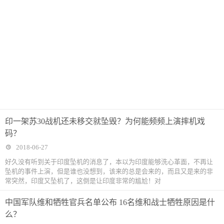
印一架苏30战机还未移交就坠毁？为何能频频上演摔机戏
码？
2018-06-27
好久没有听到关于印度坠机的消息了，本以为印度能够洗心革面，不再让
坠机的事件上演，但是谁也没想到，该来的总是会来的，而且又是来的非
常突然，印度又坠机了，这倒是让印度非常的尴尬！对
中国军队维和牺牲官兵名单公布 16名维和战士牺牲原因是什
么？