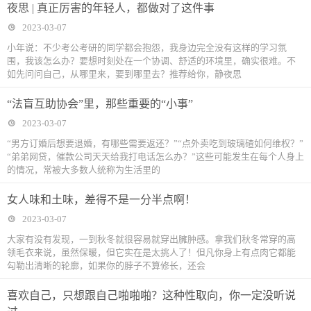
夜思 | 真正厉害的年轻人，都做对了这件事
2023-03-07
小年说：不少考公考研的同学都会抱怨，我身边完全没有这样的学习氛
围，我该怎么办？要想时刻处在一个协调、舒适的环境里，确实很难。不
如先问问自己，从哪里来，要到哪里去？推荐给你，静夜思
“法盲互助协会”里，那些重要的“小事”
2023-03-07
“男方订婚后想要退婚，有哪些需要返还？”“点外卖吃到玻璃碴如何维权？”
“弟弟网贷，催款公司天天给我打电话怎么办？”这些可能发生在每个人身上
的情况，常被大多数人统称为生活里的
女人味和土味，差得不是一分半点啊！
2023-03-07
大家有没有发现，一到秋冬就很容易就穿出臃肿感。拿我们秋冬常穿的高
领毛衣来说，虽然保暖，但它实在是太挑人了！但凡你身上有点肉它都能
勾勒出清晰的轮廓，如果你的脖子不算修长，还会
喜欢自己，只想跟自己啪啪啪？这种性取向，你一定没听说