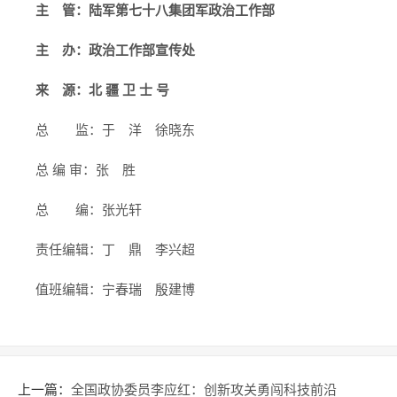
主 管：陆军第七十八集团军政治工作部
主 办：政治工作部宣传处
来 源：北 疆 卫 士 号
总 监：于 洋 徐晓东
总 编 审：张 胜
总 编：张光轩
责任编辑：丁 鼎 李兴超
值班编辑：宁春瑞 殷建博
上一篇：
全国政协委员李应红：创新攻关勇闯科技前沿