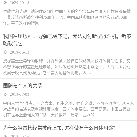
2020-09-18
致敬维和英雄！请记住这16名中国军人的名字今年是中国人民抗日战争暨
世界反法西斯战争胜利75周年，也是中国军队参加联合国维和行动30周
年。基于这样的背景
我国冲压版PL21导弹已经下马，无法对付新型战斗机，新策
略取代它
2019-06-13
想提高空空导弹的射程，并在弹道末段仍旧能够保持较好的机动性能，又
不想让导弹的重量迅速增加，冲压发动机显然是思路之一，因为冲压发动
机属于吸气式发动机，它不需要配备氧化剂，因此
国防与个人的关系
2019-07-03
中国人常言“兵者，国之大事，死生之地，存亡之道，不可不察也”，从古人
对战争的描述以及重视程度来看，国防的重要性，显而易见。中国古代曾
拥有世界上最强大的军队，无论数量，质量，武器的
为什么狙击枪经常被缠上布, 这样做有什么具体用途?
2018-05-16