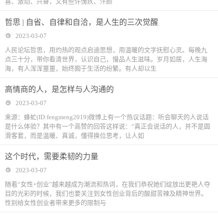
喜、激动、兴奋，又有些许愧疚、汗颜
哲思 | 自省、自律和自洽，是人生的三次觉醒
2023-03-07
人民论坛哲思，用灼热的观点启迪思想，用温暖的文字抚慰心灵。每晚九
点三十分，带你看清世界，认识自己，慢品人生滋味。岁月如居，人生海
海，有人浑浑噩噩，始终囿于生活的纷繁。有人却以生
高情商的人，是怎样与人沟通的
2023-03-07
来源：蜂虻(ID:fengmeng2019)微博上有一个热议话题：听会聊天的人说话
是什么体验？其中有一个高赞的回答这样说：“真正会说话的人，并不是圆
滑客套，而是温暖、真诚，懂得换位思考，让人如
这个时代，需要柔韧的力量
2023-03-07
随着“女性+创业”越来越成为潮流和热词，在我们恭祝她们绽放出更艳人夺
目的光彩的时候，我们也要关注到女性创业背后的酸甜苦辣及精神世界。
性别给女性创业者带来更多的限制与