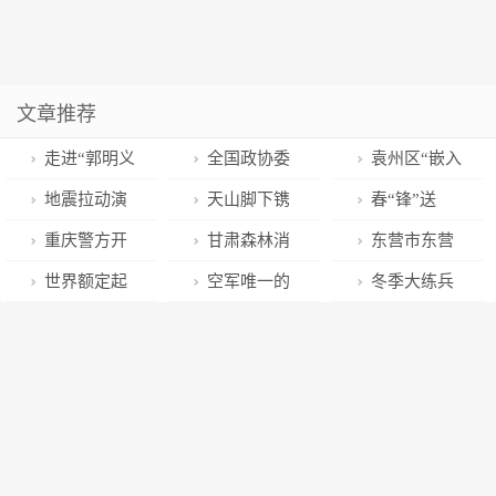
文章推荐
走进“郭明义
全国政协委
袁州区“嵌入
班”：学雷锋精
员李应红：创
式”役前教育开
地震拉动演
天山脚下镌
春“锋”送
神 述心得
新攻关勇闯科
启新兵从军梦
练 | 突击战备
刻着森林卫士
暖，现场义诊
重庆警方开
甘肃森林消
东营市东营
谈体会
技前沿
拉动 锤炼快反
的忠诚--赵华
送健康
展“飒爽英姿女
防圆满完成
区消防救援大
世界额定起
空军唯一的
冬季大练兵
能力
南
特警 铿锵玫瑰
2023年地震救
队郭玲玲：用
重量最大的架
运-20、运-9双
丨强化水泵训
展风采”沉浸式
援中高级培训
责任和担当撑
梁起重机通过
料女机长，上
练 锻造尖刀力
体验活动
起“半边天”
出厂验收
全国两会！
量