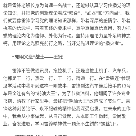
就是雷锋老班长身为普通一名战士，还能够认真学习传播党的理
论知识，并把党的创新理论看成“粮食”、“武器”和“方向盘”。我
们就要像雷锋学习党的理论知识那样，带着深厚的感情学、带着
执着的信念学、带着实践的要求学，真学真懂真信真用，努力把
党的理论内化为信仰、外化为行动。坚持用理论力量补足精神之
钙，用理论之光照亮前行之路，当好党先进理论的“播火者”。
“郭明义班”战士——王冠
雷锋不管做通讯员，拖拉机手，还是当推土机手、汽车兵，
他都是干一行，热爱一行，干一行，精通一行。在“雷锋连”参观
见学活动中我听到这样一则故事，雷锋到达汽车连后接手的13号
车是全连有名的“耗油大王”，为了节省油料，他翻阅了许多专业
书籍，请教了行家里手，最终把“耗油大王”改造成了节油车。雷
锋这种刻苦钻研、永不服输的精神使我深受启发。在未来的工作
中，我会从小事做起，从自己做起，从本职工作做起，爱岗敬
业，奋发进取，学习雷锋精神做一颗永不生锈的“螺丝钉”。