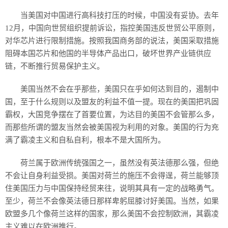
当美国对中国进行高科技打压的时候，中国没有妥协。去年
12月，中国向世贸组织提前诉讼，指控美国违反世贸公平原则，
对华芯片进行限制措施。按照我国商务部的说法，美国采取措施
阻碍本国芯片和他国的半导体产品出口，破坏世界产业链供应
链，不断推行贸易保护主义。
美国当然不会在乎那些，美国只在乎如何达到目的，遏制中
国，至于什么规则以及盟友的利益不值一提。现在的美国把巩固
霸权，大国竞争摆在了首要位置，为达目的美国不会管那么多，
而那些所谓的盟友当然会被美国视为利用的对象。美国的行为充
满了霸凌主义和自私自利，根本不是大国所为。
荷兰属于欧洲传统强国之一，虽然没有英法德那么强，但绝
不会让自身利益受损。美国对荷兰的施压不会得逞，荷兰能够顶
住美国压力与中国保持经贸来往，说明其具有一定的战略勇气。
至少，荷兰不会像英法德日那样卑躬屈膝讨好美国。当然，如果
欧盟多几个像荷兰这样的国家，那么美国不会控制欧洲，其霸凌
主义难以在欧洲推行。