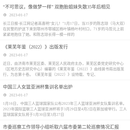
“不可思议，像做梦一样” 双胞胎姐妹失散35年后相见
2023-01-17
长江日报-长江网记者高喜明“女儿！”1月17日，当35岁的陈志琼（马大双）
在民警的护送下来到鄂州市鄂城区杨叶镇杨叶村村口，71岁的马哲元上前
紧紧地抱住了她。和陈志琼长得一模一样的
《莱芜年鉴（2022）》出版发行
2023-01-17
近日，由济南市莱芜区委、莱芜区人民政府主办，莱芜区委党史研究中心
（区地方史志研究中心）编纂的《莱芜年鉴（2022）》由线装书局出版发
行，为总第十卷。《莱芜年鉴（2022）》设特载、专记、
中国三人女篮亚洲杯集训名单出炉
2023-01-17
1月16日，中国三人篮球国家队公布2023年三人篮球亚洲杯女队集训名单。
2023年国际篮联三人篮球亚洲杯将于3月29日至4月2日在新加坡举行。三人
篮球国家女队将于1月30日至3月27日
市委巡察工作领导小组听取六届市委第二轮巡察情况汇报