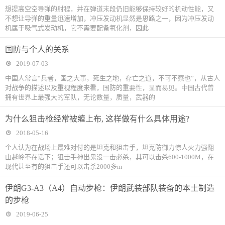
想提高空空导弹的射程，并在弹道末段仍旧能够保持较好的机动性能，又
不想让导弹的重量迅速增加，冲压发动机显然是思路之一，因为冲压发动
机属于吸气式发动机，它不需要配备氧化剂，因此
国防与个人的关系
2019-07-03
中国人常言“兵者，国之大事，死生之地，存亡之道，不可不察也”，从古人
对战争的描述以及重视程度来看，国防的重要性，显而易见。中国古代曾
拥有世界上最强大的军队，无论数量，质量，武器的
为什么狙击枪经常被缠上布, 这样做有什么具体用途?
2018-05-16
个人认为在战场上最难对付的是坦克和狙击手，坦克防御力惊人火力强翻
山越岭不在话下；狙击手神出鬼没一击必杀，其可以击杀600-1000M，在
现代甚至有的狙击手还可以击杀2000多m
伊朗G3-A3（A4）自动步枪：伊朗武装部队装备的本土制造
的步枪
2019-06-25