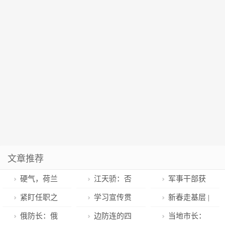
文章推荐
硬气，荷兰
江天骄：否
军事干部获
告诉美国，不
认共享核武，
评“金牌政治教
紧盯任职之
学习宣传贯
新春走基层 |
接受美国命令
美国态度耐人
员”
需 强化育人
彻党的二十大
田间勤提醒 院
俄防长：俄
边防连的四
当地市长：