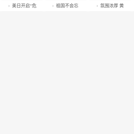
不对中国限制
寻味
之翼
精神丨第71集
坝话安全
军需扩员到
色饺子，我爱
乌方对塞瓦斯
美日开启“危
祖国不会忘
氛围浓厚 黄
出口芯片
团军某旅：官
150万人
了
托波尔发动无
险游戏”，日本
记，致敬最美
陵县征兵工作
兵自主“下单”
人机袭击，10
甘当“反华急先
北疆人！
成效显著
教员精准“配
架均被击落
锋”，背后有何
餐”
考量？丨凤凰
观察