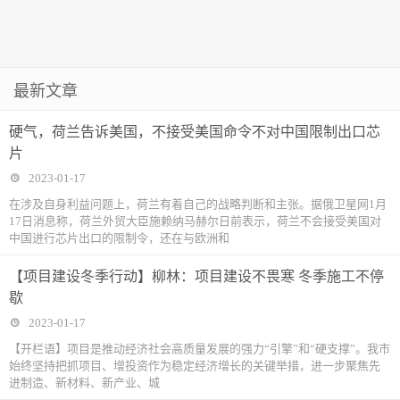
最新文章
硬气，荷兰告诉美国，不接受美国命令不对中国限制出口芯
片
2023-01-17
在涉及自身利益问题上，荷兰有着自己的战略判断和主张。据俄卫星网1月
17日消息称，荷兰外贸大臣施赖纳马赫尔日前表示，荷兰不会接受美国对
中国进行芯片出口的限制令，还在与欧洲和
【项目建设冬季行动】柳林：项目建设不畏寒 冬季施工不停
歇
2023-01-17
【开栏语】项目是推动经济社会高质量发展的强力“引擎”和“硬支撑”。我市
始终坚持把抓项目、增投资作为稳定经济增长的关键举措，进一步聚焦先
进制造、新材料、新产业、城