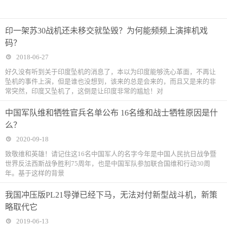
印一架苏30战机还未移交就坠毁？为何能频频上演摔机戏
码？
2018-06-27
好久没有听到关于印度坠机的消息了，本以为印度能够洗心革面，不再让
坠机的事件上演，但是谁也没想到，该来的总是会来的，而且又是来的非
常突然，印度又坠机了，这倒是让印度非常的尴尬！对
中国军队维和牺牲官兵名单公布 16名维和战士牺牲原因是什
么？
2020-09-18
致敬维和英雄！请记住这16名中国军人的名字今年是中国人民抗日战争暨
世界反法西斯战争胜利75周年，也是中国军队参加联合国维和行动30周
年。基于这样的背景
我国冲压版PL21导弹已经下马，无法对付新型战斗机，新策
略取代它
2019-06-13