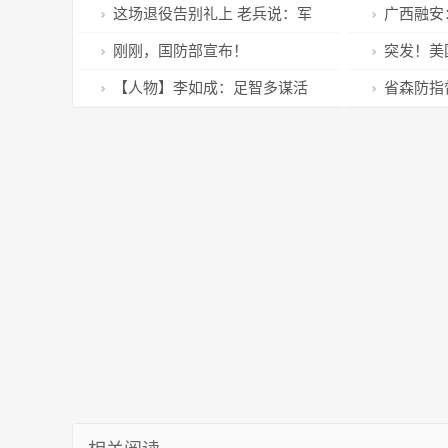
行海上联合军演
征仪式举行
这场退役告别礼上 老兵说：军
广西融安
营赋予了我青春别样的意义
红色教育
刚刚，国防部宣布！
突发！美
俄国防部发
【人物】李如成：足智多谋活
省森防指
捉美军少尉
防火工作