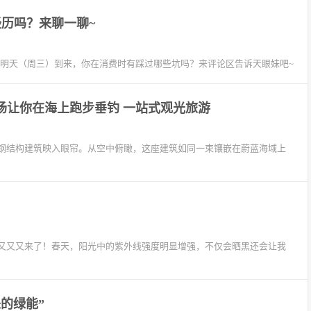
历吗？来聊一聊~
将在明天（周三）到来，你在消费时有踩过哪些坑吗？来评论区告诉天眼妹吧~
场让你在海上跑步垂钓 一站式观光旅游
钢结构建筑映入眼帘。从空中俯瞰，这座建筑如同一束镶嵌在蔚蓝海域上
又又又来了！春天，阳光中的紫外线强度明显增强，不仅会晒黑还会让我
来的绿能”