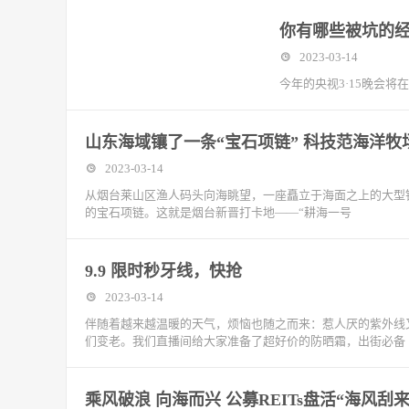
你有哪些被坑的经
2023-03-14
今年的央视3·15晚会
山东海域镶了一条“宝石项链” 科技范海洋牧
2023-03-14
从烟台莱山区渔人码头向海眺望，一座矗立于海面之上的大型
的宝石项链。这就是烟台新晋打卡地——“耕海一号
9.9 限时秒牙线，快抢
2023-03-14
伴随着越来越温暖的天气，烦恼也随之而来：惹人厌的紫外线
们变老。我们直播间给大家准备了超好价的防晒霜，出街必备
乘风破浪 向海而兴 公募REITs盘活“海风刮