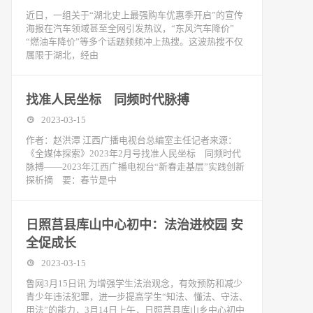
近日，一组关于“湖北史上最强购车优惠季开启”的宣传
海报在汽车领域甚至全网引发热议，“东风汽车降价”
“燃油车降价”等多个话题频频冲上热搜。这波热搜不仅
属限于湖北，经由
找准人民坐标 同频时代脉搏
2023-03-15
作者：赵洪潭 江西广播电视台总编室主任记者来源：
《全媒体探索》2023年2月号找准人民坐标 同频时代
脉搏——2023年江西广播电视台“新春走基层”实践创新
探析摘 要：春节是中
日照莒县库山中心初中：法治进校园 安
全促成长
2023-03-15
鲁网3月15日讯 为增强学生法治观念，有效预防和减少
青少年违法犯罪，进一步提高学生“知法、懂法、守法、
用法”的能力，3月14日上午，日照莒县库山乡中心初中