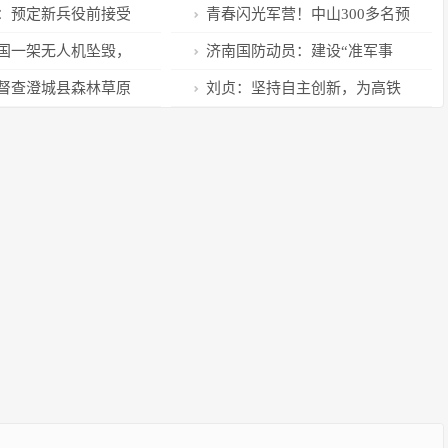
 强军兴国担大任
行“安全纽带-2023”海上联演
：预定新兵役前接受
青春闪光军营！中山300多名预
定新兵开启“军营模式”
国一架无人机坠毁，
济南国防动员：建设“准军事
声
化”机关，锻造全面过硬国防动员
督查澄城县森林草原
刘贞：坚持自主创新，为高铁
铁军队伍
加装智慧大脑