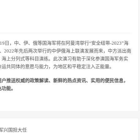
9日，中、伊、俄等国海军将在阿曼湾举行“安全纽带-2023”海
9年、2022年先后两次举行的中伊俄海上联演发展而来，中方派出南
、海上分列式等科目演练。此次演习有助于深化参演国海军务实
命运共同体的意愿与能力，为地区和平稳定注入正能量。
用户推送权威的政策解读、新鲜的热点资讯、实用的便民信息，
色功能。
强军兴国担大任