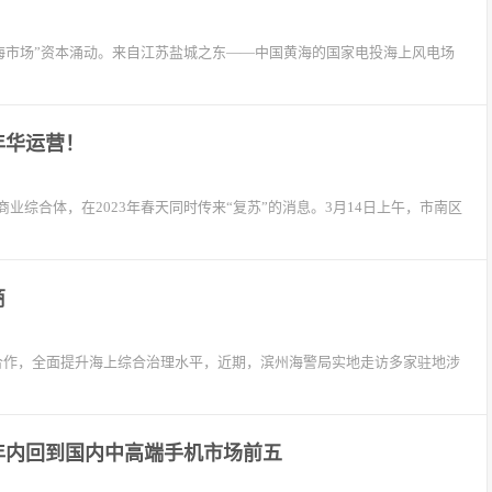
海市场”资本涌动。来自江苏盐城之东——中国黄海的国家电投海上风电场
年华运营！
综合体，在2023年春天同时传来“复苏”的消息。3月14日上午，市南区
商
流合作，全面提升海上综合治理水平，近期，滨州海警局实地走访多家驻地涉
年内回到国内中高端手机市场前五