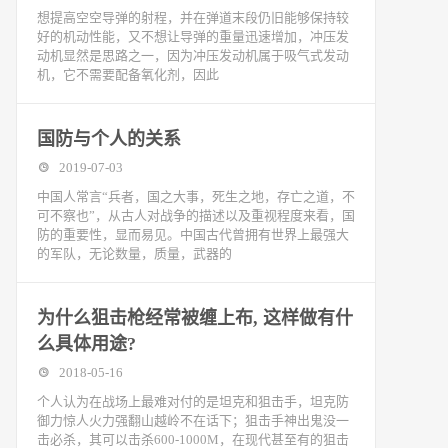
想提高空空导弹的射程，并在弹道末段仍旧能够保持较
好的机动性能，又不想让导弹的重量迅速增加，冲压发
动机显然是思路之一，因为冲压发动机属于吸气式发动
机，它不需要配备氧化剂，因此
国防与个人的关系
2019-07-03
中国人常言“兵者，国之大事，死生之地，存亡之道，不
可不察也”，从古人对战争的描述以及重视程度来看，国
防的重要性，显而易见。中国古代曾拥有世界上最强大
的军队，无论数量，质量，武器的
为什么狙击枪经常被缠上布, 这样做有什
么具体用途?
2018-05-16
个人认为在战场上最难对付的是坦克和狙击手，坦克防
御力惊人火力强翻山越岭不在话下；狙击手神出鬼没一
击必杀，其可以击杀600-1000M，在现代甚至有的狙击