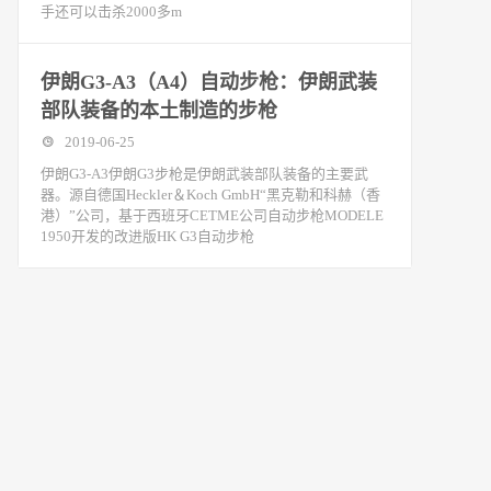
手还可以击杀2000多m
伊朗G3-A3（A4）自动步枪：伊朗武装
部队装备的本土制造的步枪
2019-06-25
伊朗G3-A3伊朗G3步枪是伊朗武装部队装备的主要武
器。源自德国Heckler＆Koch GmbH“黑克勒和科赫（香
港）”公司，基于西班牙CETME公司自动步枪MODELE
1950开发的改进版HK G3自动步枪