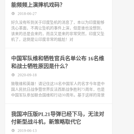
能频频上演摔机戏码？
2018-06-27
好久没有听到关于印度坠机的消息了，本以为印度能够
洗心革面，不再让坠机的事件上演，但是谁也没想到，
该来的总是会来的，而且又是来的非常突然，印度又坠
机了，这倒是让印度非常的尴尬！对
中国军队维和牺牲官兵名单公布 16名维
和战士牺牲原因是什么？
2020-09-18
致敬维和英雄！请记住这16名中国军人的名字今年是中
国人民抗日战争暨世界反法西斯战争胜利75周年，也是
中国军队参加联合国维和行动30周年。基于这样的背景
我国冲压版PL21导弹已经下马，无法对
付新型战斗机，新策略取代它
2019-06-13