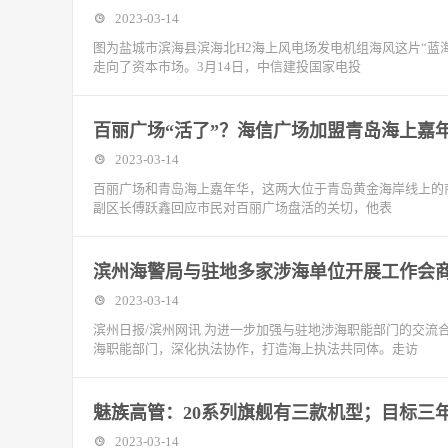
2023-03-14
图为盐城市滨海县滨海北H2海上风电场发电机组海风这片“蓝
走向了资本市场。3月14日，中信建投国家电投
百丽广场“活了”？海信广场加盟青岛海上嘉
2023-03-14
百丽广场和青岛海上嘉年华，这两大位于青岛黄金海岸线上的商业
副区长傅跃鑫回应市民对百丽广场盘活的关切，他表
滨州海警局与驻地多家涉海单位开展工作会
2023-03-14
滨州日报/滨州网讯 为进一步加强与驻地涉海职能部门的交
海职能部门，深化执法协作，打造海上执法共同体。走访
魅族高管：20系列旗舰有三款机型；目标三
2023-03-14