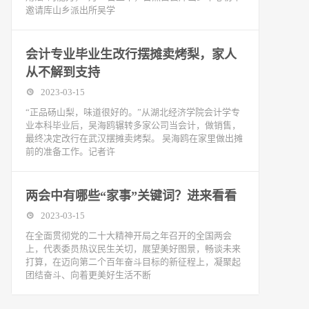
邀请库山乡派出所吴学
会计专业毕业生改行摆摊卖烤梨，家人
从不解到支持
2023-03-15
“正品砀山梨，味道很好的。”从湖北经济学院会计学专
业本科毕业后，吴海鸥辗转多家公司当会计，做销售，
最终决定改行在武汉摆摊卖烤梨。 吴海鸥在家里做出摊
前的准备工作。记者许
两会中有哪些“家事”关键词？进来看看
2023-03-15
在全面贯彻党的二十大精神开局之年召开的全国两会
上，代表委员热议民生关切，展望美好图景，畅谈未来
打算，在迈向第二个百年奋斗目标的新征程上，凝聚起
团结奋斗、向着更美好生活不断