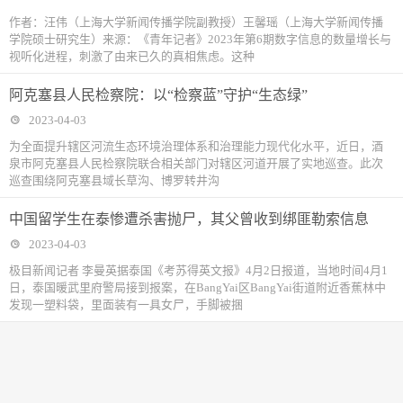
作者：汪伟（上海大学新闻传播学院副教授）王馨瑶（上海大学新闻传播
学院硕士研究生）来源：《青年记者》2023年第6期数字信息的数量增长与
视听化进程，刺激了由来已久的真相焦虑。这种
阿克塞县人民检察院：以“检察蓝”守护“生态绿”
2023-04-03
为全面提升辖区河流生态环境治理体系和治理能力现代化水平，近日，酒
泉市阿克塞县人民检察院联合相关部门对辖区河道开展了实地巡查。此次
巡查围绕阿克塞县域长草沟、博罗转井沟
中国留学生在泰惨遭杀害抛尸，其父曾收到绑匪勒索信息
2023-04-03
极目新闻记者 李曼英据泰国《考苏得英文报》4月2日报道，当地时间4月1
日，泰国暖武里府警局接到报案，在BangYai区BangYai街道附近香蕉林中
发现一塑料袋，里面装有一具女尸，手脚被捆