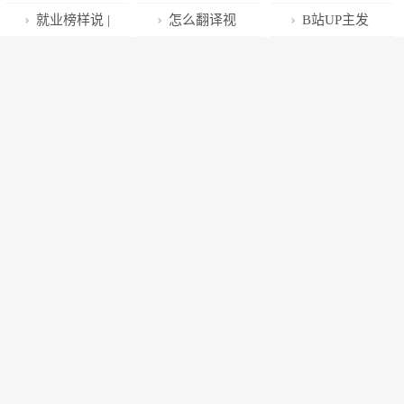
新军
化
大学校地合作
HUAWEI“下
赋能城市发展
｜超导“理想
病，广东专家
战聚力 为直播
就业榜样说 |
怎么翻译视
B站UP主发
暨集成电路产
车”，成都问界
“新引擎”
国”：寻找人类
取得新突破！
“带货”注入新
一个00后的
频里面的语
起“停更潮”上
业研究院签约
依然在“车
的“哈利路亚
活力
“苦烬甘莱”电
言？看完这篇
热搜！发生了
仪式举行
上”？
山”
商突围之路
文章你就会了
什么？