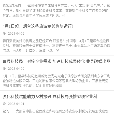
陈驰3月28日，中车株洲所第三届科技节开幕，七大“黑科技”先后亮相。这
个节日，集中呈现了该所的最新科技成果，亦是对企业科技工作者最好的
肯定。正如该所青年科学家王彧弋所说，科
4月1日起，烟台这些旅游专线恢复运行！
2023-04-02
春日渐暖美好的赏春之旅已经开启 好消息！好消息！4月1日起烟台植物园
专线、旅游观光巴士恢复运行一、旅游观光巴士1由火车站北广场发车沿海
港路、南大街、虹口路、滨海中路、滨
曹县科技局：对接企业需求 加速科技成果转化 曹县融媒出品
2023-04-02
3月31日，曹县科技局邀请威海激光与光电子信息技术研究院到山东省三利
轮胎制造有限公司、正道轮胎有限公司等曹县大型轮胎企业，开展激光清
洗科技成果对接活动，就企业在轮胎模具
强化科技赋能助力乡村振兴 县科技局强推52项农业科
2023-04-01
党的二十大报告中指出全面推进乡村振兴坚持农业农村优先发展加快建设