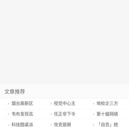
文章推荐
烟台高新区
视觉中心主
地校企三方
国家级科技企
义、外部性与
合作谱新篇！
韦布发现迄
任正非下令
第十届网络
业孵化器再添
新媒体的结构
吴兴区与暨南
今最古老黑洞
华为
视听大会闭幕
科技圆桌派
攻克银屑
「自贡」统