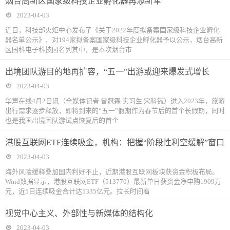
烟台高新区国家级科技企业孵化器再添新军
2023-04-03
近日，科技部火炬中心发布了《关于2022年度拟备案国家级科技企业孵化
器名单公示》，对194家拟备案国家级科技企业孵化器予以公示，烟台高新
区国科电子科技园名列其中，是本次烟台市
出境团队游目的地再扩容，“五一”出游或迎来爆发式增长
2023-04-03
华声在线4月2日讯（全媒体记者 曾冠霖 实习生 宋科铖）进入2023年，旅游
出行需求逐步释放，即将到来的“五一”假期作为春节后的首个长假期，同时
也是我国出境团队游试点恢复后的首个
港股互联网ETF连续吸金，机构：把握“阶段性利空缓解”窗口
2023-04-03
海外风险缓释叠加国内利好不止，近期港股互联网板块获资金积极布局。
Wind数据显示，港股互联网ETF（513770）最新单日获资金净申购1909万
元，近5日连续吸金合计达5335亿元。拉长时间看
视觉中心主义、外部性与新媒体的结构化
2023-04-03