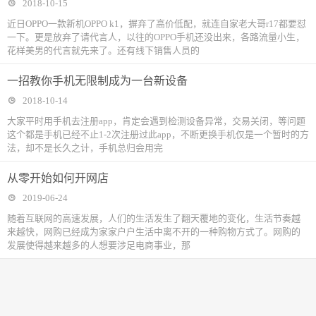
2018-10-15
近日OPPO一款新机OPPO k1，摒弃了高价低配，就连自家老大哥r17都要怼
一下。更是放弃了请代言人，以往的OPPO手机还没出来，各路流量小生，
花样美男的代言就先来了。还有线下销售人员的
一招教你手机无限制成为一台新设备
2018-10-14
大家平时用手机去注册app，肯定会遇到检测设备异常，交易关闭，等问题
这个都是手机已经不止1-2次注册过此app，不断更换手机仅是一个暂时的方
法，却不是长久之计，手机总归会用完
从零开始如何开网店
2019-06-24
随着互联网的高速发展，人们的生活发生了翻天覆地的变化，生活节奏越
来越快，网购已经成为家家户户生活中离不开的一种购物方式了。网购的
发展使得越来越多的人想要涉足电商事业，那