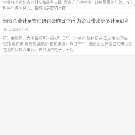
农业强国强化农业科技和装备支撑“喜讯连连捷报传，硕果累累创佳绩。”历
时半个月的努力，县科技局密切对接
烟台企业计量管理研讨会昨日举行 为企业带来更多计量红利
2023-04-01
研讨会现场。大小新闻客户端4月1日讯（YMG全媒体记者 王宏伟 实习生
张镭 通讯员 矫磊磊 高敬舜 摄影报道）昨日下午，烟台企业计量管理研讨会
在北航科技园举行，来自消费电子、石化