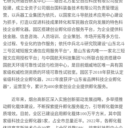
七研究所烟台研发中心——烟台北方星空自控科技有限公司投资
投建，成立全资子公司烟台国科装备技术有限公司负责管理运
营，以兵器工业集团为依托，以国家北斗导航技术应用中心建设
为抓手，打造以促进科技成果转化和军民融合双向发展的特色科
技企业孵化器。园区搭建创业孵化综合服务平台，为企业提供科
技金融、信息咨询、人员培训、企业策划、市场开拓等多方位、
全过程、专业化的协作服务；依托中兵北斗研究院建设“山东北斗
三号区域短报文通信应用服务平台”，是山东省内唯一一家北三短
报文应用授权平台；与中国航天科技集团702所联合投资搭建中
国航天环境可靠性试验与检测中心，是目前烟威地区唯一具有国
家级权威检测资质的环境可靠性试验室。园区于2018年获批认定
省级科技企业孵化器，2022年度获评“山东省品牌科技企业孵化
器”，运营至今，累计为400余家创业企业提供孵化服务。
近年来，烟台高新区深入实施创新驱动发展战略，多举措推
动孵化载体建设，不断探索提升孵化服务能力，引导孵化载体提
质增效。目前，全区已建设启用孵化载体100万平方米，其中国
家级科技企业孵化器5家，占全市总量近半。2022年，各孵化载