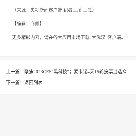
（来源：央视新闻客户端 记者王溪 王晟）
【编辑：商佩】
更多精彩内容，请在各大应用市场下载“大武汉”客户端。
上一篇：
聚焦2023CES“黑科技”；麦卡锡4天15轮投票当选众
议长，特朗普揽功；特斯拉再掀降价潮；哈里王子自曝家丑
下一篇：
返回列表
王室回击|一周国际财经