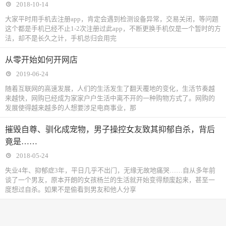
2018-10-14
大家平时用手机去注册app，肯定会遇到检测设备异常，交易关闭，等问题
这个都是手机已经不止1-2次注册过此app，不断更换手机仅是一个暂时的方
法，却不是长久之计，手机总归会用完
从零开始如何开网店
2019-06-24
随着互联网的高速发展，人们的生活发生了翻天覆地的变化，生活节奏越
来越快，网购已经成为家家户户生活中离不开的一种购物方式了。网购的
发展使得越来越多的人想要涉足电商事业，那
摧毁自尊、驯化成宠物，男子操控女友致其抑郁自杀，背后
竟是……
2018-05-24
失业4年、抑郁症3年，平日几乎不出门，无缘无故地痛哭……自从多年前
谈了一个男友，原本开朗的女孩杨兰的生活就开始变得颓废起来，甚至一
度想过自杀。如果不是偷看到男友和他人分享