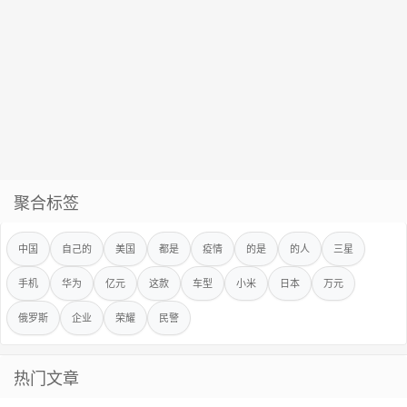
聚合标签
中国
自己的
美国
都是
疫情
的是
的人
三星
手机
华为
亿元
这款
车型
小米
日本
万元
俄罗斯
企业
荣耀
民警
热门文章