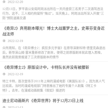
2022-12-20
12月13日，罗平县公安局阿岗派出所在一天内查获三名男子二次酒驾违法
行为，这不，三人相约拘留所“悔过”。当天晚上，阿岗派出所深入开展“三
防”预防道路交通
《奇异2》弃用剧本曝光！博士大战噩梦之主，史蒂芬变身近
战法师
2022-12-19
众所周知，在《奇异博士2：疯狂多元宇宙》在原导演斯科特·德里克森退出
后，新导演山姆·雷米重新修改了剧本，使得之前原版剧本就此埋入黑暗，
虽然此前我曾报道了三次原版剧本的情节
《奇异博士2》原版设计中，卡特队长并没有被腰斩
2022-12-19
特工卡特，首次登场于2011年上映的漫威电影《美国队长1》。因为其人气
比较高，当时的漫威电视部门特意推出了她的专属个人剧集《特工卡
特》。去年，在漫威动画剧集《假如》描述的
迪士尼动画新片《奇异世界》将于12月23日上线
2022-12-13