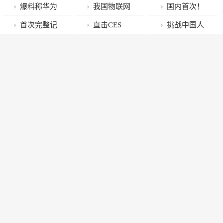
年全新爬行动
技”；麦卡锡4
正式启动 预计
帮爷爷卖茶叶
前真没见过！
“上海标准”走
爆料称华为
我国物联网
国内首次！
物物种
天15轮投票当
总产值规模超
的善良女孩，
向世界，上海
将于春节后的
市场将超2万
兰州大学团队
首次完整记
直击CES
挑战中国人
选众议长，特
100亿
可能是
市检测中心二
MWC上发布
亿元，为中科
对西安古城墙
录雪豹白天睡
2023｜未来的
民底线！索尼
朗普揽功；特
ChatGPT
期项目多个重
P60系列和
创达释放增长
进行“CT”体检
觉画面，一起
汽车是这个样
官微被禁言
斯拉再掀降价
要实验室今年
Mate X3折叠
空间
近距离观看祁
子
潮；哈里王子
将陆续建成启
屏新机
连山“寻豹记”
自曝家丑 王室
用
回击|一周国际
财经