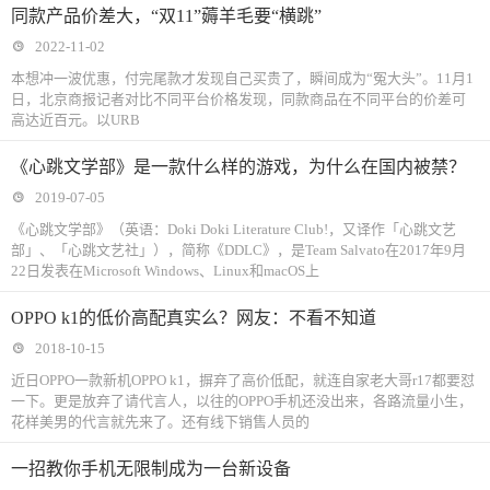
同款产品价差大，“双11”薅羊毛要“横跳”
2022-11-02
本想冲一波优惠，付完尾款才发现自己买贵了，瞬间成为“冤大头”。11月1
日，北京商报记者对比不同平台价格发现，同款商品在不同平台的价差可
高达近百元。以URB
《心跳文学部》是一款什么样的游戏，为什么在国内被禁？
2019-07-05
《心跳文学部》（英语：Doki Doki Literature Club!，又译作「心跳文艺
部」、「心跳文艺社」），简称《DDLC》，是Team Salvato在2017年9月
22日发表在Microsoft Windows、Linux和macOS上
OPPO k1的低价高配真实么？网友：不看不知道
2018-10-15
近日OPPO一款新机OPPO k1，摒弃了高价低配，就连自家老大哥r17都要怼
一下。更是放弃了请代言人，以往的OPPO手机还没出来，各路流量小生，
花样美男的代言就先来了。还有线下销售人员的
一招教你手机无限制成为一台新设备