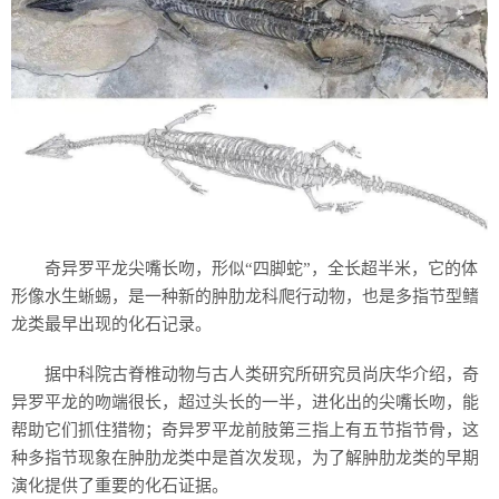
奇异罗平龙尖嘴长吻，形似“四脚蛇”，全长超半米，它的体
形像水生蜥蜴，是一种新的肿肋龙科爬行动物，也是多指节型鳍
龙类最早出现的化石记录。
据中科院古脊椎动物与古人类研究所研究员尚庆华介绍，奇
异罗平龙的吻端很长，超过头长的一半，进化出的尖嘴长吻，能
帮助它们抓住猎物；奇异罗平龙前肢第三指上有五节指节骨，这
种多指节现象在肿肋龙类中是首次发现，为了解肿肋龙类的早期
演化提供了重要的化石证据。