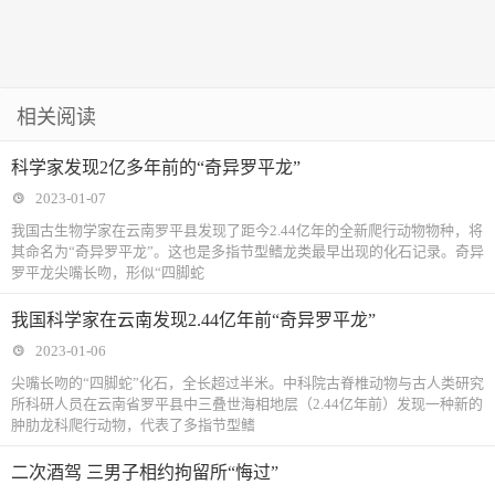
相关阅读
科学家发现2亿多年前的“奇异罗平龙”
2023-01-07
我国古生物学家在云南罗平县发现了距今2.44亿年的全新爬行动物物种，将
其命名为“奇异罗平龙”。这也是多指节型鳍龙类最早出现的化石记录。奇异
罗平龙尖嘴长吻，形似“四脚蛇
我国科学家在云南发现2.44亿年前“奇异罗平龙”
2023-01-06
尖嘴长吻的“四脚蛇”化石，全长超过半米。中科院古脊椎动物与古人类研究
所科研人员在云南省罗平县中三叠世海相地层（2.44亿年前）发现一种新的
肿肋龙科爬行动物，代表了多指节型鳍
二次酒驾 三男子相约拘留所“悔过”