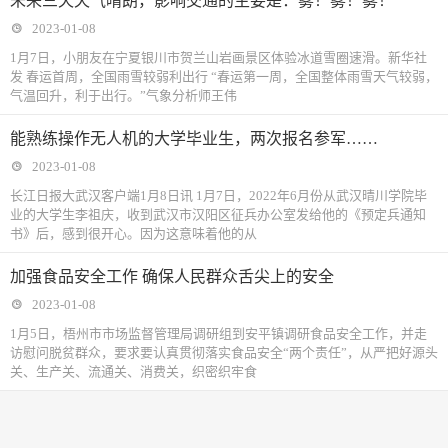
未来三天天气晴朗，影响交通的主要是：雾！雾！雾！
2023-01-08
1月7日，小朋友在宁夏银川市贺兰山岩画景区体验冰道雪圈速滑。新华社
发 春运首周，全国雨雪较弱利出行 “春运第一周，全国整体雨雪天气较弱，
气温回升，利于出行。”气象分析师王伟
能熟练操作无人机的大学毕业生，两次报名参军……
2023-01-08
长江日报大武汉客户端1月8日讯 1月7日，2022年6月份从武汉晴川学院毕
业的大学生李祖庆，收到武汉市汉阳区征兵办公室发给他的《预定兵通知
书》后，感到很开心。因为这意味着他的从
加强食品安全工作 确保人民群众舌尖上的安全
2023-01-08
1月5日，梧州市市场监督管理局调研组到安平镇调研食品安全工作，并走
访慰问脱贫群众，要求要认真贯彻落实食品安全“两个责任”，从严把好源头
关、生产关、流通关、消费关，织密织牢食