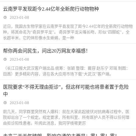
云南罗平发现距今2.44亿年全新爬行动物物种
2023-01-08
近日，我国古生物学家在云南罗平县发现了距今2.44亿年的全新爬行动物物
种，将其命名为“奇异罗平龙”。 奇异罗平龙尖嘴长吻，形似“四脚蛇”，全
长超半米，它的体形像水生蜥蜴，是一种
帮你两会问民生，问出20万网友幸福感！
2023-01-08
（长江日报大武汉客户端出品 统筹：张颖 整理：戴容 赵乐宁 邓瑶 制图：
田茜）更多精彩内容，请在各大应用市场下载“大武汉”客户端。
医院要求“不得无理由拒诊”，但这样可能也将患者置于危险
中
2023-01-08
前几天，同学群里突然有人爆料：就在大家此起彼伏对抗病毒过程中，医
院却出台了一个规定。规定要求，所有科室、所有医护人员不得以任何理
由拒诊阳性患者。听闻此消息，我同学咳嗽更厉