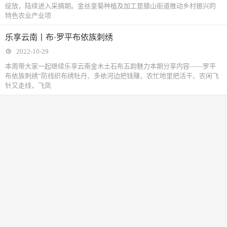
绽放，陆续进入采摘期。金丝皇菊种植及加工是腊山街道推动乡村振兴的
特色农业产业项
乐享云南丨布·罗平布依族刺绣
2022-10-29
本周带大家一起继续乐享云南金木土石布五韵魅力本期分享内容——罗平
布依族刺绣“防线织布绣牡丹、多依河边把钱赚，农忙地里把活干、农闲飞
针又走线，飞凤