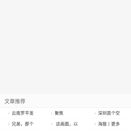
文章推荐
云南罗平发
聚焦
深圳首个空
现距今2.44亿
2023CES“黑科
天技术产业园
兄弟，那个
这画面，以
海报丨更多