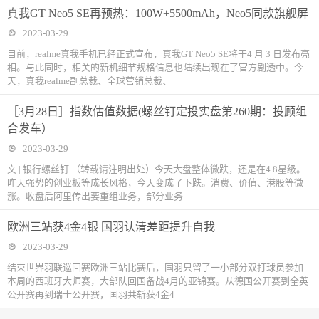
真我GT Neo5 SE再预热：100W+5500mAh，Neo5同款旗舰屏
2023-03-29
目前，realme真我手机已经正式宣布，真我GT Neo5 SE将于4 月 3 日发布亮
相。与此同时，相关的新机细节规格信息也陆续出现在了官方剧透中。今
天，真我realme副总裁、全球营销总裁、
［3月28日］指数估值数据(螺丝钉定投实盘第260期：投顾组
合发车）
2023-03-29
文 | 银行螺丝钉 （转载请注明出处）今天大盘整体微跌，还是在4.8星级。
昨天强势的创业板等成长风格，今天变成了下跌。消费、价值、港股等微
涨。收盘后阿里传出要重组业务，部分业务
欧洲三站获4金4银 国羽认清差距提升自我
2023-03-29
结束世界羽联巡回赛欧洲三站比赛后，国羽只留了一小部分双打球员参加
本周的西班牙大师赛，大部队回国备战4月的亚锦赛。从德国公开赛到全英
公开赛再到瑞士公开赛，国羽共斩获4金4