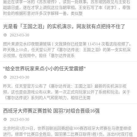
最近在读李一冰的《苏东坡传》，读到一处轶事。苏东坡因政见与王安石
龃龉日盛，遂在才学上调侃这位当朝宰相。王安石写了本《说字》，牵强
附会的根据形意对许多汉字解释一番，类似整
光是看「王国之泪」的实机演示，网友就有点把持不住了
2023-03-30
图片来源见水印夜間瀨玻璃丨文我猜你已经是第 114514 次看这段视频了。
昨天晚上10点，任天堂公开了《塞尔达传说：王国之泪》的第一支实机演
示视频。在视频中，担任「塞尔达传说系
“给全世界玩家来点小小的任天堂震撼”
2023-03-30
昨天，任天堂官方公布了《塞尔达传说：王国之泪》最新的实机演示视
频，这也是自游戏公布以来，第一次正式向玩家公开了系统和玩法。关于
《塞尔达传说》系列的人气和影响力，相信已无需
西班牙大师赛正赛首轮 国羽7对组合晋级16强
2023-03-30
北京时间3月29日，世界羽联巡回赛超级300赛西班牙大师赛在马德里继续
进行。继首个比赛日全胜后，国羽第二比赛日取得3胜1负。派出8对双打组