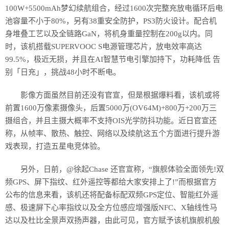
100W+5500mAh梦幻续航组合，经过1600次完整充放电循环后电
池容量不小于80%，另有38重安全防护，PS3防火设计。配合机
身堆叠工艺以及全链路GaN，将机身重量控制在200g以内。同
时，该机搭载SUPERVOOC S电源管理芯片，放电效率高达
99.5%，极近无损，并且在AI智慧节电引擎加持下，功耗降低 告
别「日充」，挑战48小时不断电。
影像方面虽然目前还没有官宣，但是根据爆料看，该机或将
前置1600万像素摄像头，后置5000万(OV64M)+800万+200万三
摄组合，并且主摄大概率不支持OIS光学防抖功能。近日官宣还
称，从帧率、散热、触控、网络以及续航这五个方面进行提升游
戏表现，打造五星电竞体验。
另外，日前，@徐起Chase 还官宣称，“旗舰体验全面领先!双
频GPS、屏下指纹、红外遥控等都给大家安排上了!”而根据官方
公布的信息来看，该机还将配备标配双频GPS定位、智能红外遥
感、极速屏下心率指纹以及全方位感应增强版NFC、X轴线性马
达以及杜比全景声双扬声器，由此可见，官方赋予该机旗舰机般