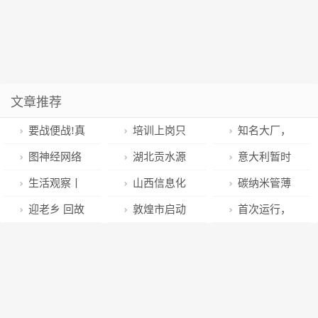
文章推荐
要战便战!真
培训上岗只
知名大厂，
我GT Neo5SE
需28天，“素
申请破产
图神经网络
湖北贡水源
意大利暂时
预热参数汇总
人”推荐官靠谱
的数学原理总
公司荣获“湖北
禁用
生活观察丨
山西信息化
碳纳米管薄
对比友商战力
吗
结
工匠杯”电商直
ChatGPT，AI
变味的“第三方
和工业化融合
膜电学输运性
迎老乡 回故
敦煌市启动
首次运行，
貌似更猛
播技能大赛第
大语言模型背
测评”亟须规范
发展再“提速”
能与其手性结
乡 建家乡丨南
李广杏全民电
可达600km/h
二名
后数据泄露的
发展
构的依存关系
阳市防爆电驱
商销售季活动
“罪与罚”
｜进展
产业发展论坛
隆重举办