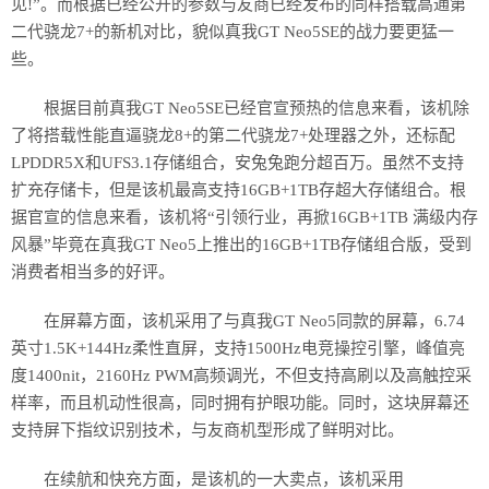
见!”。而根据已经公开的参数与友商已经发布的同样搭载高通第
二代骁龙7+的新机对比，貌似真我GT Neo5SE的战力要更猛一
些。
根据目前真我GT Neo5SE已经官宣预热的信息来看，该机除
了将搭载性能直逼骁龙8+的第二代骁龙7+处理器之外，还标配
LPDDR5X和UFS3.1存储组合，安兔兔跑分超百万。虽然不支持
扩充存储卡，但是该机最高支持16GB+1TB存超大存储组合。根
据官宣的信息来看，该机将“引领行业，再掀16GB+1TB 满级内存
风暴”毕竟在真我GT Neo5上推出的16GB+1TB存储组合版，受到
消费者相当多的好评。
在屏幕方面，该机采用了与真我GT Neo5同款的屏幕，6.74
英寸1.5K+144Hz柔性直屏，支持1500Hz电竞操控引擎，峰值亮
度1400nit，2160Hz PWM高频调光，不但支持高刷以及高触控采
样率，而且机动性很高，同时拥有护眼功能。同时，这块屏幕还
支持屏下指纹识别技术，与友商机型形成了鲜明对比。
在续航和快充方面，是该机的一大卖点，该机采用