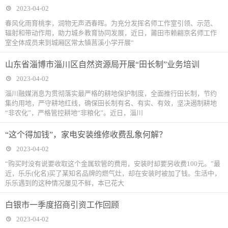
2023-04-02
春风化雨育桃李，润物无声洒春晖。为充分发挥名师工作室引领、示范、
辐射和带动作用，助力城乡教育协同发展，近日，莆田市赖翩京名师工作
室全体成员来到城厢区常太镇莒溪小学开展“
山东省淄博市淄川区自然资源局开展“田长制”业务培训
2023-04-02
淄川融媒消息为贯彻落实最严格的耕地保护制度，全面推行田长制，节约
集约用地，严守耕地红线，确保田长制有名、有实、有效，坚决遏制耕地
“非农化”，严格管控耕地“非粮化”。近日，淄川
“这个得加钱”，家电安装维修收费乱象何解？
2023-04-02
“购买时没有说要收取这个金属软管的费用，安装时却要另收费100元。”最
近，乐乐(化名)买了某知名品牌的燃气灶，却在安装时被加了钱。生活中，
乐乐遇到的这种情况屡见不鲜，本已花大
白银市一季度招商引资工作回顾
2023-04-02