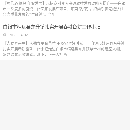
【强信心 稳经济 促发展】以招商引资大突破助推发展动能大提升——白银
市一季度招商引资工作回顾发展靠项目，项目靠招引。招商引资是经济社
会高质量发展的“生命线”。今年
白银市靖远县东升镇扎实开展春耕备耕工作小记
2023-04-02
【人勤春来早】人勤春早育苗忙 不负农时好时光——白银市靖远县东升镇
扎实开展春耕备耕工作小记走进白银市靖远县东升镇柴辛村的温室大棚，
盎然绿意尽收眼底。眼下，正是大棚西