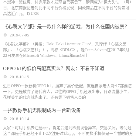
本想冲一波优惠，付完尾款才发现自己买贵了，瞬间成为“冤大头”。11月1
日，北京商报记者对比不同平台价格发现，同款商品在不同平台的价差可
高达近百元。以URB
《心跳文学部》是一款什么样的游戏，为什么在国内被禁？
2019-07-05
《心跳文学部》（英语：Doki Doki Literature Club!，又译作「心跳文艺
部」、「心跳文艺社」），简称《DDLC》，是Team Salvato在2017年9月
22日发表在Microsoft Windows、Linux和macOS上
OPPO k1的低价高配真实么？网友：不看不知道
2018-10-15
近日OPPO一款新机OPPO k1，摒弃了高价低配，就连自家老大哥r17都要怼
一下。更是放弃了请代言人，以往的OPPO手机还没出来，各路流量小生，
花样美男的代言就先来了。还有线下销售人员的
一招教你手机无限制成为一台新设备
2018-10-14
大家平时用手机去注册app，肯定会遇到检测设备异常，交易关闭，等问题
这个都是手机已经不止1-2次注册过此app，不断更换手机仅是一个暂时的方