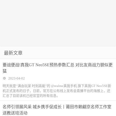
最新文章
要战便战!真我GT Neo5SE预热参数汇总 对比友商战力貌似更
猛
2023-04-02
明天就是“满血玩家 时刻高能”的 @realme真我手机 旗下真我GT Neo5SE新
机正式发布的日子，日前，官方在公布线上发布会直播平台的海报上，还
汇总了目前该机已经官宣的所有信息。
名师引领展风采 城乡携手促成长丨莆田市赖翩京名师工作室
送教送培活动