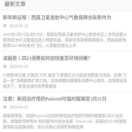
最新文章
新年新征程｜西昌卫星发射中心气象保障也有新作为
2023-01-13
2023年1月13日2时10分，我国在西昌卫星发射中心使用长征二号丙运载火
箭将亚太6E卫星成功送入预定轨道，发射任务获得圆满成功，西昌发射场
取得2023年任务开门红。火箭能否成功上天
读报告丨四川消费如何加快复苏尽快回暖？
2023-01-13
川观新闻记者 王眉灵 兰珍 吴亚飞 陈碧红大力促进消费复元活血。实施“三
品一创”消费提质扩容工程，支持成都创建国际消费中心城市。加快建设名
扬天下、享誉全球的世界重要旅
注意！新冠治疗用药Paxlovid可临时报销至3月31日
2023-01-13
国家医保局：包括Paxlovid在内的新冠治疗用药可临时报销至3月31日日
前，辉瑞奈玛特韦片/利托那韦片组合包装（Paxlovid）未通过2022年国家
医保药品目录谈判，有公众担心这将影响新冠用