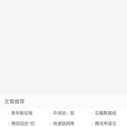
文章推荐
新年新征程
中消协：部
石榴数据线
｜西昌卫星发
分品牌充电数
丨阿拉山口的
微信回应“切
快速联网降
腾讯申请注