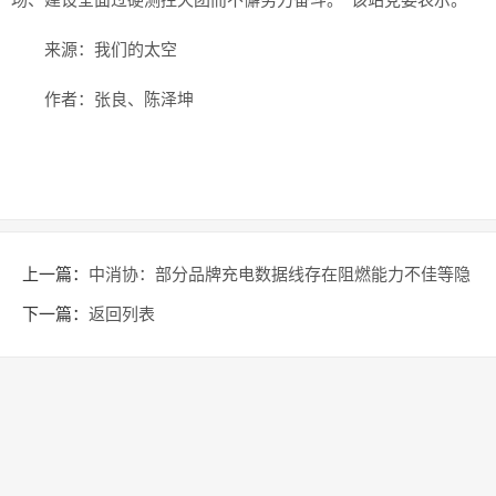
场、建设全面过硬测控天团而不懈努力奋斗。”该站党委表示。
来源：我们的太空
作者：张良、陈泽坤
上一篇：
中消协：部分品牌充电数据线存在阻燃能力不佳等隐
患
下一篇：
返回列表