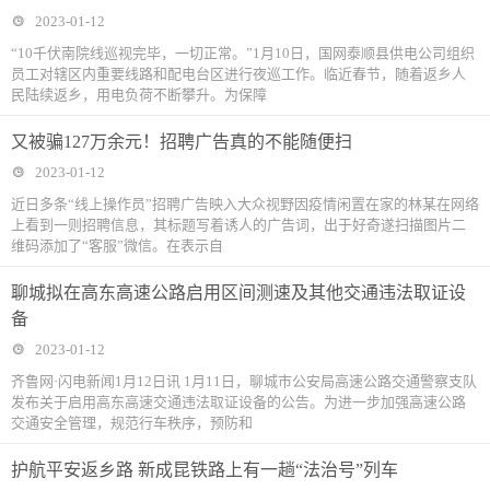
2023-01-12
“10千伏南院线巡视完毕，一切正常。”1月10日，国网泰顺县供电公司组织
员工对辖区内重要线路和配电台区进行夜巡工作。临近春节，随着返乡人
民陆续返乡，用电负荷不断攀升。为保障
又被骗127万余元！招聘广告真的不能随便扫
2023-01-12
近日多条“线上操作员”招聘广告映入大众视野因疫情闲置在家的林某在网络
上看到一则招聘信息，其标题写着诱人的广告词，出于好奇遂扫描图片二
维码添加了“客服”微信。在表示自
聊城拟在高东高速公路启用区间测速及其他交通违法取证设
备
2023-01-12
齐鲁网·闪电新闻1月12日讯 1月11日，聊城市公安局高速公路交通警察支队
发布关于启用高东高速交通违法取证设备的公告。为进一步加强高速公路
交通安全管理，规范行车秩序，预防和
护航平安返乡路 新成昆铁路上有一趟“法治号”列车