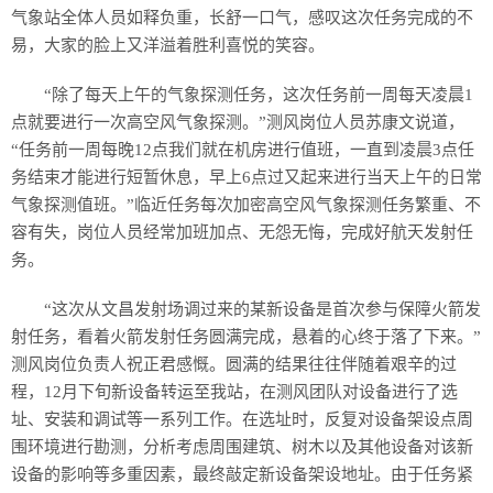
气象站全体人员如释负重，长舒一口气，感叹这次任务完成的不
易，大家的脸上又洋溢着胜利喜悦的笑容。
“除了每天上午的气象探测任务，这次任务前一周每天凌晨1
点就要进行一次高空风气象探测。”测风岗位人员苏康文说道，
“任务前一周每晚12点我们就在机房进行值班，一直到凌晨3点任
务结束才能进行短暂休息，早上6点过又起来进行当天上午的日常
气象探测值班。”临近任务每次加密高空风气象探测任务繁重、不
容有失，岗位人员经常加班加点、无怨无悔，完成好航天发射任
务。
“这次从文昌发射场调过来的某新设备是首次参与保障火箭发
射任务，看着火箭发射任务圆满完成，悬着的心终于落了下来。”
测风岗位负责人祝正君感慨。圆满的结果往往伴随着艰辛的过
程，12月下旬新设备转运至我站，在测风团队对设备进行了选
址、安装和调试等一系列工作。在选址时，反复对设备架设点周
围环境进行勘测，分析考虑周围建筑、树木以及其他设备对该新
设备的影响等多重因素，最终敲定新设备架设地址。由于任务紧