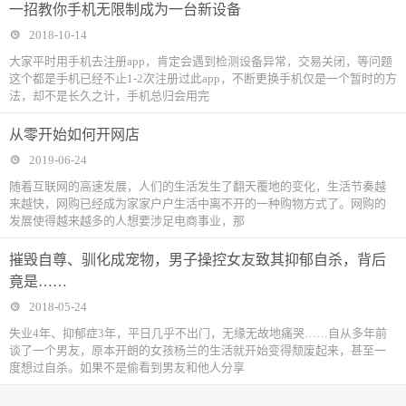
一招教你手机无限制成为一台新设备
2018-10-14
大家平时用手机去注册app，肯定会遇到检测设备异常，交易关闭，等问题
这个都是手机已经不止1-2次注册过此app，不断更换手机仅是一个暂时的方
法，却不是长久之计，手机总归会用完
从零开始如何开网店
2019-06-24
随着互联网的高速发展，人们的生活发生了翻天覆地的变化，生活节奏越
来越快，网购已经成为家家户户生活中离不开的一种购物方式了。网购的
发展使得越来越多的人想要涉足电商事业，那
摧毁自尊、驯化成宠物，男子操控女友致其抑郁自杀，背后
竟是……
2018-05-24
失业4年、抑郁症3年，平日几乎不出门，无缘无故地痛哭……自从多年前
谈了一个男友，原本开朗的女孩杨兰的生活就开始变得颓废起来，甚至一
度想过自杀。如果不是偷看到男友和他人分享