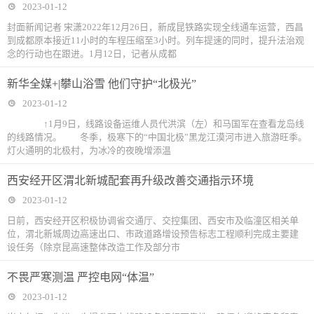
2023-01-12
封面新闻记者 宋潇2022年12月26日，新成昆铁路实现全线通车运营，西昌
到成都原本接近11小时的车程压缩至3小时。列车提速的同时，提升法治观
念的行动也在跟进。1月12日，记者从成都
新华全媒+|攀山浴雪 他们守护“北极光”
2023-01-12
↑1月9日，线路设备运维人员代洪滨（左）和马国军在查看龙岛线
的线路情况。 冬季，极寒下的“中国北极”黑龙江漠河市进入旅游旺季。
灯火通明的北极村，为冰冷的夜晚增添温
西安经开区渭北新城配套再升级改善交通指示环境
2023-01-12
日前，西安经开区积极协调省交通厅、交控集团、西安市及临潼区相关单
位，渭北新城周边高速出口、市政道路增设预告标志工程顺利完成主要建
设任务（除京昆高速整体改造工作及部分市
不畏严寒测温 严控电网“体温”
2023-01-12