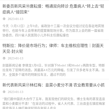
新委员新风采⑩唐耘熳：畅通双向转诊 危重病人“转上去”轻
症病人“接回来”
2023-01-13
今天（1月12日）上午9点，省政协十三届一次会议分组讨论在各驻地宾馆
举行，也就今年上会带来的提案做现场分享。作为首次上会的新一届省政
协委员，四川省人民医院小儿外科主任唐耘熳也
特斯拉：降价是市场行为；律师：车主维权应理性｜封面天
天见·封火轮
2023-01-13
封面新闻记者 李继龙1月6日，针对旗下Model 3和Model y两款车型，特斯
拉发布了官降的消息。其最高4.8万元的降幅，引发了许多老车主不满。当
天，全国多个城市的特斯拉车主，通过不同的
新代表新风采⑰林红梅：韭菜小麦分不清 农业教育要从小抓
2023-01-13
“我们跟中国农大合作了五年，我发现他们的研究生、博士生有的甚至连韭
菜和小麦都分不清！”在采访的过程中，省人大代表、三台县金石镇宏梅家
庭农场法人林红梅说起现在年轻人农业