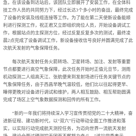
急，在该设备到达站后，该团队立即展开了安装工作，在全体科
技工作人员的共同努力下，经过长达3个多小时的奋战，最终完成
了设备的安装及线缆连接等工作。为了能在第二天使新设备能顺
利进行探测工作，祝正君又立即组织岗位人员，开始设备调试工
作，根据站点的主探测方位，经过反复反复多次的测试，最终凌
晨2点完成了设备调试工作，新设备接收信号良好并圆满完成了此
次航天发射的气象保障任务。
每次航天发射任务火箭转场、卫星转场、加注、发射等重要
节点都要进行高空气象保障，此次任务开始时正值元旦节，测雨
机动探测二人组高天江、张航便来到发射场进行任务关键节点的
气象保障任务，由于西昌早晚气温较低，他们比以往起得更早、
睡得更晚对设备进行调试和维护，两人相互鼓励、相互帮助圆满
完成了场区上空气象数据探测和回传的所有工作。
“新的一年我们将持续深入学习宣传贯彻党的二十大精神，奋
进新征程、建功新时代，以“双六”行动带动全面工作推进和落
实，以实际行动完成航天测控任务，为迈向世界一流航天发射