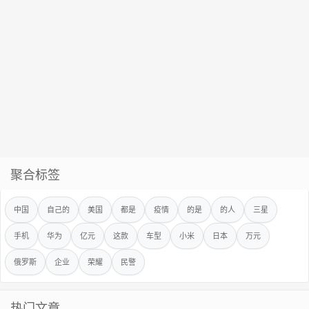
聚合标签
中国
自己的
美国
都是
疫情
的是
的人
三星
手机
华为
亿元
这款
车型
小米
日本
万元
俄罗斯
企业
荣耀
民警
热门文章