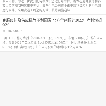
岁末年初，为进一步提升配电线路设备运行可靠性，确保在迎峰度冬和春
节大负荷期间居民用电无忧，濮阳供电公司市中供电部积极应对冬季电网
运行高峰，采用夜巡＋特巡的方式，统筹实施迎峰
克服疫情及供应链等不利因素 北方华创预计2022年净利增超
90%
2023-01-11
1月11日，北方华创（SZ002371，股价228.9元，市值1210亿元）发布公告
称，预计2022年实现营业收入135亿元至156亿元，同比增长39.41%至
61.1%；预计实现归属于上市公司股东的净利润21亿元至26