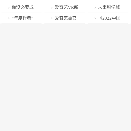
射中心气象保
据线存在阻燃
“朋友圈”越来
断抖音外链”
低功耗vivo
册“分分捐”等
你没必要成
爱奇艺VR新
未来科学城
障也有新作为
能力不佳等隐
越大
X90全球首发
多个商标
为外向者
增虚拟现实设
“生命谷”：打
“年度作者”
爱奇艺被官
《2022中国
患
AI机场模式无
备制造业务
造首都医药健
初选结束，看
方点名：不厚
互联网广告数
愧最强标准版
康产业“核爆
看哪些人上榜
道！
据报告》正式
旗舰
点”
了？
发布