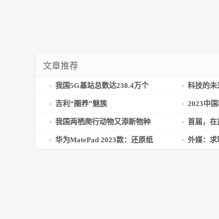
文章推荐
我国5G基站总数达238.4万个
科技的未
吉利“圈养”魅族
2023
论坛4月1日
我国两栖爬行动物又添新物种
首届，在
发展大会新
华为MatePad 2023款：还原纸
外媒：求职
感读写体验
2200人