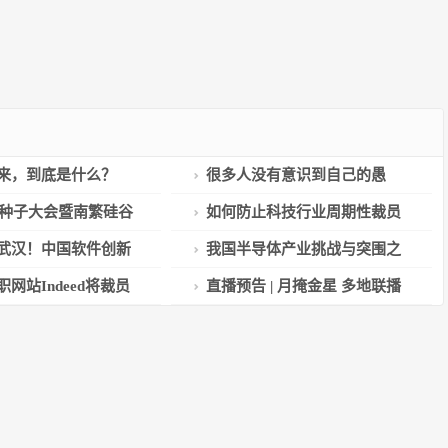
来，到底是什么？
很多人没有意识到自己的愚
蠢，不要低估愚蠢
中国种子大会暨南繁硅谷
如何防止科技行业周期性裁员
至4日举行
再次发生？
武汉！中国软件创新
我国半导体产业挑战与突围之
闻发布会召开
路怎么走？杨德仁院士这么说
网站Indeed将裁员
直播预告 | 月掩金星 多地联播
——