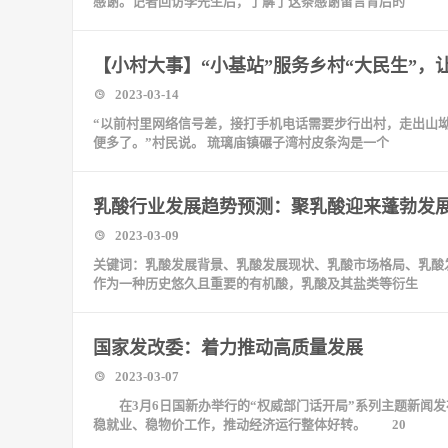
感谢。记者回访李先生后，了解了这条感谢留言背后的
【小村大事】“小基站”服务乡村“大民生”，
2023-03-14
“以前村里网络信号差，接打手机电话需要步行出村，走出山
便多了。”村民说。 琉璃庙镇碾子湾村皮条沟是一个
乳酸行业发展趋势预测：聚乳酸迎来蓬勃发
2023-03-09
关键词：乳酸发展背景、乳酸发展现状、乳酸市场格局、乳酸
作为一种历史悠久且重要的有机酸，乳酸及其盐类等衍生
国家发改委：着力推动高质量发展
2023-03-07
在3月6日国新办举行的“权威部门话开局”系列主题新闻发布
稳就业、稳物价工作，推动经济运行整体好转。 20