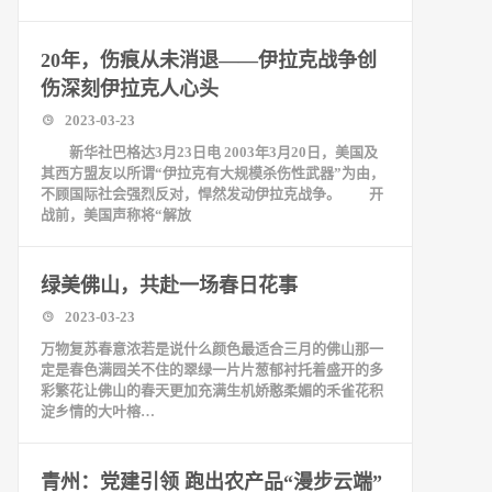
20年，伤痕从未消退——伊拉克战争创
伤深刻伊拉克人心头
2023-03-23
新华社巴格达3月23日电 2003年3月20日，美国及
其西方盟友以所谓“伊拉克有大规模杀伤性武器”为由，
不顾国际社会强烈反对，悍然发动伊拉克战争。 开
战前，美国声称将“解放
绿美佛山，共赴一场春日花事
2023-03-23
万物复苏春意浓若是说什么颜色最适合三月的佛山那一
定是春色满园关不住的翠绿一片片葱郁衬托着盛开的多
彩繁花让佛山的春天更加充满生机娇憨柔媚的禾雀花积
淀乡情的大叶榕…
青州：党建引领 跑出农产品“漫步云端”