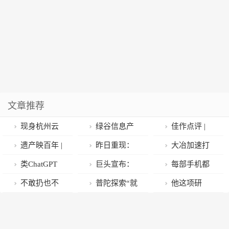
文章推荐
现身杭州云
绿谷信息产
佳作点评 |
谷学校，马云
业园获批省财
巧用线条，增
遗产映百年 |
昨日重现：
大冶加速打
谈ChatGPT：
政专项激励试
强表现
“中国·张家界”
算法改变了我
造鄂东科创新
类ChatGPT
巨头宣布：
每部手机都
要用人工智能
点园区
世界遗产影像
们的怀旧
高地步伐
应用年度人工
他去世了……
独一无二 一加
不敢扔也不
普陀探索“就
他这项研
解决问题而不
创作“培优计
智能产品创新
11木星岩限定
敢送人！手机
地转型”新模
究，让中医药
是被人工智能
划”作品
奖揭晓
版官宣：定档
里的数据如何
式，提升“亩
研究领域首获