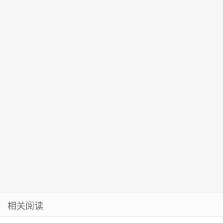
控制
3月29日
删才算真正安
产”绿色发展、
国家科技进步
全？
政企双赢
一等奖
相关阅读