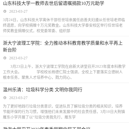
山东科技大学一教师去世后留遗嘱捐款10万元助学
2023-03-27
3月24日，山东科技大学离休干部任世培亲属任启善夫妇遵从任世培老师临
终遗愿，向学校捐赠十万元奖教金。山东科技大学泰安校区举行任世培老
师奖教金捐赠仪式，校党委常委、组织部
浙大宁波理工学院：全力推动本科教育教学质量和水平再上
新台阶
2023-03-27
3月23日上午，浙大宁波理工学院在启新大讲堂召开2023年度本科教学
工作大会。 学校校长杨德仁院士强调，全校上下要落实立德树人
根本任务，聚焦人才培养中心，戮力同心、
温州乐清：垃圾科学分类 文明你我同行
2023-03-27
为了更好地践行垃圾分类意识，促进队员了解垃圾分类的相关知识，培养
节能环保的行为习惯，增强他们未来发展中的社会责任感，3月10日大荆镇
雁东小学开展了以“垃圾分类我先行，雁东学