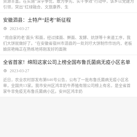
资源丰富。在实施“深学争优、敢为争先、实干争效”行动中，该乡以党建为
引领，突出“红绿融合、文旅康养、生
安徽泗县：土特产“赶考”新征程
2023-03-27
“用自家的老‘面头’和面，经过揉面、擀面、发酵、炕饼等十来道工序，我
们大饼就做好了。”在安徽省宿州市泗县的一处刘圩大饼制作作坊内，老板
娘房艳梅正在熟练地将刚发好的面揪
全省首家！绵阳这家公司上榜全国布鲁氏菌病无疫小区名单
2023-03-27
近日，农业农村部发布第646号公告，公布了一批布鲁氏菌病无疫小区名
单，全国共13家。我市安州区鸿丰奶牛养殖有限公司榜上有名，是全省首
家牛非免疫无布鲁氏菌病小区。安州区鸿丰奶