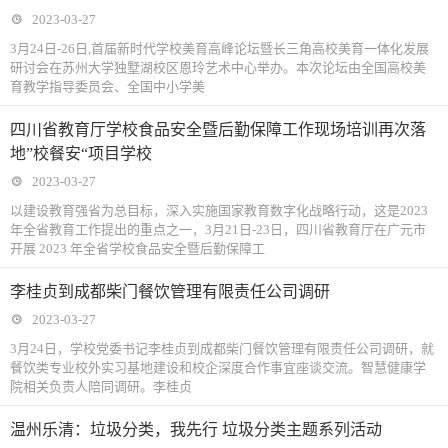
2023-03-27
3月24日-26日,首届新时代学校美育高峰论坛暨长三角高校美育一体化发展
研讨会在苏州大学独墅湖校区恩玲艺术中心举办。本次论坛由全国高校美
育教学指导委员会、全国中小学美
四川省教育厅学校食品安全暨后勤保障工作现场培训再次落
地”校餐安“项目学校
2023-03-27
以建设教育强省为总目标，深入实施国家教育数字化战略行动，这是2023
年全省教育工作提出的重点之一，3月21日-23日，四川省教育厅在广元市
开展 2023 年全省学校食品安全暨后勤保障工
李桂贞到成都柴门餐饮管理有限责任公司调研
2023-03-27
3月24日，学校党委书记李桂贞到成都柴门餐饮管理有限责任公司调研，就
餐饮类专业校外实习基地建设和校企深度合作事宜座谈交流。智慧健康学
院相关负责人陪同调研。李桂贞
温州乐清：垃圾分类，我先行 垃圾分类主题系列活动