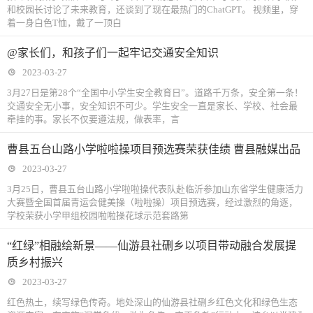
和校园长讨论了未来教育，还谈到了现在最热门的ChatGPT。 视频里，穿
着一身白色T恤，戴了一顶白
@家长们，和孩子们一起牢记交通安全知识
2023-03-27
3月27日是第28个“全国中小学生安全教育日”。道路千万条，安全第一条！
交通安全无小事，安全知识不可少。学生安全一直是家长、学校、社会最
牵挂的事。家长不仅要遵法规，做表率，言
曹县五台山路小学啦啦操项目预选赛荣获佳绩 曹县融媒出品
2023-03-27
3月25日，曹县五台山路小学啦啦操代表队赴临沂参加山东省学生健康活力
大赛暨全国首届青运会健美操（啦啦操）项目预选赛，经过激烈的角逐，
学校荣获小学甲组校园啦啦操花球示范套路第
“红绿”相融绘新景——仙游县社硎乡以项目带动融合发展提
质乡村振兴
2023-03-27
红色热土，续写绿色传奇。地处深山的仙游县社硎乡红色文化和绿色生态