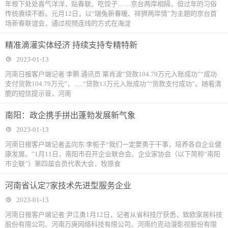
年根下处处喜气洋洋，贴春联、吃饺子……京台两岸相隔，但过年的习俗
传统赓续不断。元月12日，以“瑞兔新春暖、祥狮两岸情”为主题的京台首
场新春联谊会，通过视频连线的方式在海淀
精准滴灌实体经济 持续支持专精特新
2023-01-13
河南日报客户端记者 李鹏 通讯员 栗肖波“贷款104.79万元入账成功”“成功
支付货款104.79万元”，......“贷款13万元入账成功”“货款支付成功”。随着清
脆的短信提示音，河南
南阳：政企携手拼出蓬勃发展新气象
2023-01-13
河南日报客户端记者孟向东 李栀子“我们一定要勇于干事，培养各自企业健
康发展。”1月11日，南阳市召开企业联合会、企业家协会（以下简称“南阳
市企联”）第四届会员代表大会，牧原食
河南省认定7家技术先进型服务企业
2023-01-13
河南日报客户端记者 尹江勇1月12日，记者从省科技厅获悉，致欧家居科技
股份有限公司、河南万庚网络科技有限公司、河南约克动漫影视股份有限