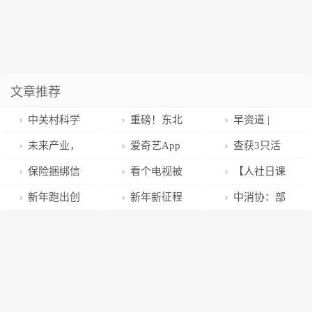
文章推荐
中关村科学
重磅！东北
早资道 |
城全链条服务
大学Science发
vivo X90 系列
未来产业，
爱奇艺App
查获3只活
企业高质量发
文！超高强钢
首发 AI机场模
创造更“酷”的
限制投屏，网
体扁锹
保险捆绑信
看个电视被
【人社日课
展
领域实现新突
式；迪士尼任
世界（网上中
友：吃相难
（qiāo）甲
用贷后，阳光
反复“割韭
·1月13日】员
新年跑出创
新年新征程
中消协：部
破！
命耐克执行主
国）
看！
保险不再“阳
菜”，谁在背后
工病假期间，
新加速度，西
｜西昌卫星发
分品牌充电数
席为新任董事
光”
收钱
用人单位如何
昌卫星发射中
射中心气象保
据线存在阻燃
长
支付工资？
心全力提升航
障也有新作为
能力不佳等隐
天发射能力
患