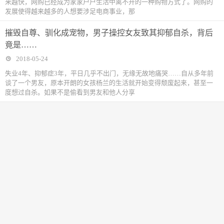
来越快，网购已经成为家家户户生活中离不开的一种购物方式了。网购的
发展使得越来越多的人想要涉足电商事业，那
摧毁自尊、驯化成宠物，男子操控女友致其抑郁自杀，背后
竟是……
2018-05-24
失业4年、抑郁症3年，平日几乎不出门，无缘无故地痛哭……自从多年前
谈了一个男友，原本开朗的女孩杨兰的生活就开始变得颓废起来，甚至一
度想过自杀。如果不是偷看到男友和他人分享