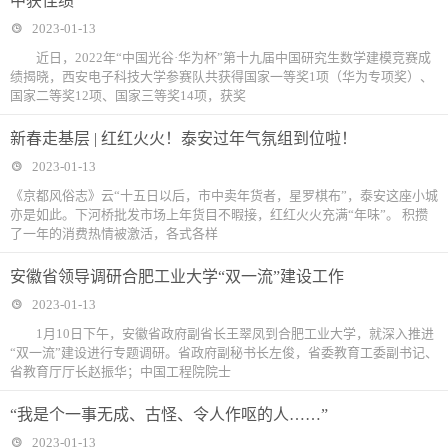
中获佳绩
2023-01-13
近日，2022年“中国光谷·华为杯”第十九届中国研究生数学建模竞赛成
绩揭晓，西安电子科技大学参赛队共获得国家一等奖1项（华为专项奖）、
国家二等奖12项、国家三等奖14项，获奖
新春走基层 | 红红火火！泰安过年气氛组到位啦！
2023-01-13
《京都风俗志》云“十五日以后，市中卖年货者，星罗棋布”，泰安这座小城
亦是如此。下河桥批发市场上年货目不暇接，红红火火充满“年味”。 积攒
了一年的消费热情被激活，各式各样
安徽省领导调研合肥工业大学“双一流”建设工作
2023-01-13
1月10日下午，安徽省政府副省长王翠凤到合肥工业大学，就深入推进
“双一流”建设进行专题调研。省政府副秘书长左俊，省委教育工委副书记、
省教育厅厅长赵振华；中国工程院院士
“我是个一事无成、古怪、令人作呕的人……”
2023-01-13