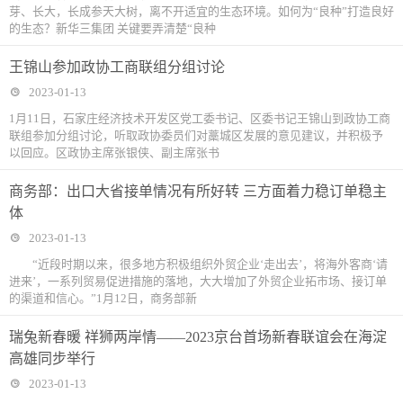
芽、长大，长成参天大树，离不开适宜的生态环境。如何为“良种”打造良好
的生态？新华三集团 关键要弄清楚“良种
王锦山参加政协工商联组分组讨论
2023-01-13
1月11日，石家庄经济技术开发区党工委书记、区委书记王锦山到政协工商
联组参加分组讨论，听取政协委员们对藁城区发展的意见建议，并积极予
以回应。区政协主席张银侠、副主席张书
商务部：出口大省接单情况有所好转 三方面着力稳订单稳主
体
2023-01-13
“近段时期以来，很多地方积极组织外贸企业‘走出去’，将海外客商‘请
进来’，一系列贸易促进措施的落地，大大增加了外贸企业拓市场、接订单
的渠道和信心。”1月12日，商务部新
瑞兔新春暖 祥狮两岸情——2023京台首场新春联谊会在海淀
高雄同步举行
2023-01-13