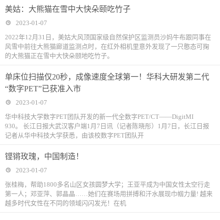
美姑：大熊猫在雪中大快朵颐吃竹子
2023-01-07
2022年12月31日，美姑大风顶国家级自然保护区监测员沙妈牛布跟同事在
风雪中前往大熊猫廊道监测点时，在红外相机里意外发现了一只憨态可掬
的大熊猫正在雪中大快朵颐地吃竹子。
单床位扫描仅20秒，成像速度全球第一！华科大研发第二代
“数字PET”已获准入市
2023-01-07
华中科技大学数字PET团队开发的新一代全数字PET/CT——DigitMI
930。 长江日报大武汉客户端1月7日讯（记者陈晓彤）1月7日，长江日报
记者从华中科技大学获悉，由该校数字PET团队开
铿锵玫瑰，中国制造！
2023-01-07
张桂梅，帮助1800多名山区女孩圆梦大学；王亚平成为中国女性太空行走
第一人；邓亚萍、郭晶晶……她们在赛场用拼搏和汗水展现巾帼力量! 越来
越多时代女性在不同的领域闪闪发光！在机