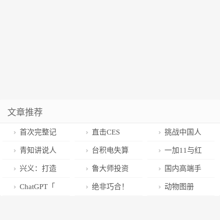
文章推荐
首次完整记
直击CES
挑战中国人
录雪豹白天睡
2023｜未来的
民底线！索尼
青知讲说人
台积电失算
一加11与红
觉画面，一起
汽车是这个样
官微被禁言
｜刘尧：打造
了！今年Q1业
米K60Pro全面
兴义：打造
鲁大师投资
国内高端手
近距离观看祁
子
国内首批隐私
绩恐下滑
对比：优缺点
数字阅读服务
成都智乐无限
机市场格局大
ChatGPT「
绝非巧合！
动物图册
连山“寻豹记”
计算一体机产
15%，想涨价
很明显
开启新年新气
公司，持股1%
变，苹果跌穿
克星」来了！
索尼官微“作
——猫儿山小