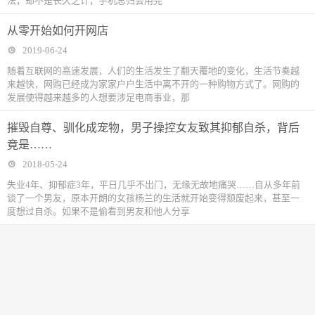
法，却不是长久之计，手机总归会用完
从零开始如何开网店
2019-06-24
随着互联网的高速发展，人们的生活发生了翻天覆地的变化，生活节奏越
来越快，网购已经成为家家户户生活中离不开的一种购物方式了。网购的
发展使得越来越多的人想要涉足电商事业，那
摧毁自尊、驯化成宠物，男子操控女友致其抑郁自杀，背后
竟是……
2018-05-24
失业4年、抑郁症3年，平日几乎不出门，无缘无故地痛哭……自从多年前
谈了一个男友，原本开朗的女孩杨兰的生活就开始变得颓废起来，甚至一
度想过自杀。如果不是偷看到男友和他人分享