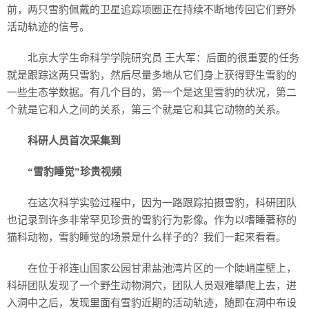
前，两只雪豹佩戴的卫星追踪项圈正在持续不断地传回它们野外
活动轨迹的信号。
北京大学生命科学学院研究员 王大军：后面的很重要的任务
就是跟踪这两只雪豹，然后尽量多地从它们身上获得野生雪豹的
一些生态学数据。有几个目的，第一个是这里雪豹的状况，第二
个就是它和人之间的关系，第三个就是它和其它动物的关系。
科研人员首次采集到
“雪豹睡觉”珍贵视频
在这次科学实验过程中，因为一路跟踪拍摄雪豹，科研团队
也记录到许多非常罕见珍贵的雪豹行为影像。作为以嗜睡著称的
猫科动物，雪豹睡觉的场景是什么样子的？我们一起来看看。
在位于祁连山国家公园甘肃盐池湾片区的一个陡峭崖壁上，
科研团队发现了一个野生动物洞穴，团队人员艰难攀爬上去，进
入洞中之后，发现里面有雪豹近期的活动轨迹，随即在洞中布设