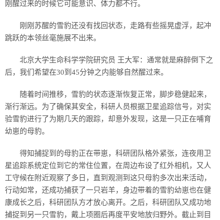
刚醒过来的时候它可能意识、体力都不行。
刚刚苏醒的雪豹还没有找回状态，走路有些摇晃虚浮，起冲
跳跃的本领丝毫施展不出来。
北京大学生命科学学院研究员 王大军：通常就是麻醉倒下之
后，我们希望在30到45分钟之内能够自然醒过来。
随着时间推移，雪豹的状态逐渐恢复正常，脚步稳健起来，
渐行渐远。为了确保其安全，科研人员根据卫星追踪信号，对实
验雪豹进行了为期几天的跟踪，却意外发现，这是一只正在哺育
幼崽的母豹。
得知捕捉到的母豹正在带崽，科研团队格外紧张，连夜用卫
星追踪系统定位到它的常住位置，在周边布设了红外相机，又人
工守候在附近观察了多日，直到观测到这只母豹多次出来活动，
行动如常，还成功捕获了一只岩羊，身边带着的雪豹幼崽也在健
康成长之后，科研团队方才放心离开。之后，科研团队又成功地
捕捉到另一只雪豹，戴上项圈后再度平安地放归野外。截止到目