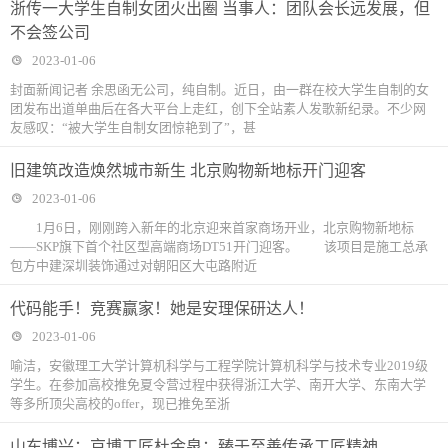
浙传一大学生自制女团火出圈 当事人：团队会长远发展，但
不会签公司
2023-01-06
封面新闻记者 余思函无公司，纯自制。近日，由一群在校大学生自制的女
团发布出道单曲后在各大平台上走红，创下全站素人发歌新纪录。不少网
友感叹：“被大学生自制女团惊艳到了”，甚
旧建筑改造焕然城市新生 北京购物新地标开门迎客
2023-01-06
1月6日，刚刚跨入新年的北京迎来首家商场开业，北京购物新地标
——SKP旗下首个社区型高端商场DT51开门迎客。 该项目是施工总承
包方中建深圳装饰通过对朝阳区大屯路附近
代码能手！竞赛赢家！她是安理保研达人！
2023-01-06
喻洁，安徽理工大学计算机科学与工程学院计算机科学与技术专业2019级
学生。在参加高校推免夏令营过程中获得浙江大学、南开大学、东南大学
等多所顶尖高校的offer，现已推免至浙
山东博兴：京博工匠杜金泉：臻于至善传承工匠精神