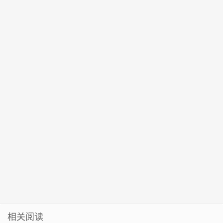
品， 助力释放
却再被美企拒
象【兴义融
五成，国产手
文章作者是人
妖”被禁言！
鲵
数据价值
绝
媒】
机新王者诞生
是AI几秒检
出，服务器已
挤爆
相关阅读