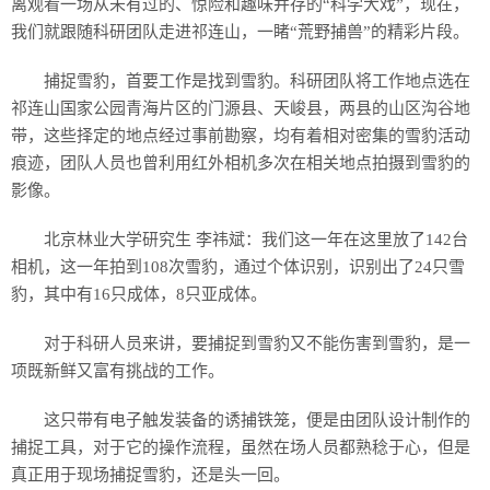
离观看一场从未有过的、惊险和趣味并存的“科学大戏”，现在，
我们就跟随科研团队走进祁连山，一睹“荒野捕兽”的精彩片段。
捕捉雪豹，首要工作是找到雪豹。科研团队将工作地点选在
祁连山国家公园青海片区的门源县、天峻县，两县的山区沟谷地
带，这些择定的地点经过事前勘察，均有着相对密集的雪豹活动
痕迹，团队人员也曾利用红外相机多次在相关地点拍摄到雪豹的
影像。
北京林业大学研究生 李祎斌：我们这一年在这里放了142台
相机，这一年拍到108次雪豹，通过个体识别，识别出了24只雪
豹，其中有16只成体，8只亚成体。
对于科研人员来讲，要捕捉到雪豹又不能伤害到雪豹，是一
项既新鲜又富有挑战的工作。
这只带有电子触发装备的诱捕铁笼，便是由团队设计制作的
捕捉工具，对于它的操作流程，虽然在场人员都熟稔于心，但是
真正用于现场捕捉雪豹，还是头一回。