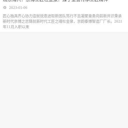
2023-01-06
匠心独具齐心协力造就锐意进取新团队笃行不怠凝聚奋勇向前新共识秉承
新时代京博之志铸就新时代工匠之魂杜金泉，京韵泰博智造厂厂长。2021
年11月入职以来