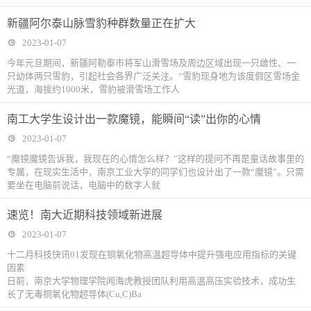
新疆阿尔泰山脉雪豹种群数量正在扩大
2023-01-07
今年元旦期间，新疆阿勒泰市将军山滑雪场及周边区域出现一只雌性、一
只幼体两只雪豹，引起社会各界广泛关注。“雪豹现身地为该度假区雪场金
光道，海拔约1000米，雪豹被滑雪场工作人
南工大学生设计出一款魔镜，能瞬间“读”出你的心情
2023-01-07
“魔镜魔镜告诉我，我现在的心情怎么样？”这样的提问不再是童话故事里的
专属，在现实生活中，南京工业大学的同学们也设计出了一款“魔镜”。只需
要坐在电脑前说话，电脑中的数字人就
速览！南大近期科技领域新进展
2023-01-07
十二月科技快讯01发现在铜氧化物高温超导体中提升强电应用指标的关键
因素
日前，南京大学物理学院闻海虎教授团队利用高温高压实验技术，成功生
长了无毒铜氧化物超导体(Cu,C)Ba