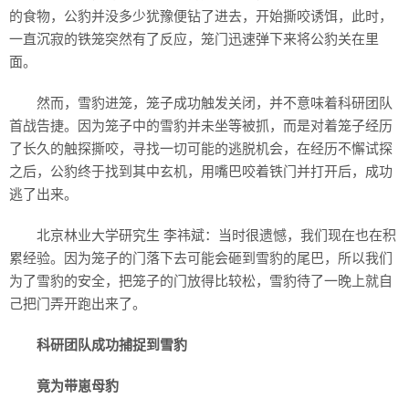
的食物，公豹并没多少犹豫便钻了进去，开始撕咬诱饵，此时，
一直沉寂的铁笼突然有了反应，笼门迅速弹下来将公豹关在里
面。
然而，雪豹进笼，笼子成功触发关闭，并不意味着科研团队
首战告捷。因为笼子中的雪豹并未坐等被抓，而是对着笼子经历
了长久的触探撕咬，寻找一切可能的逃脱机会，在经历不懈试探
之后，公豹终于找到其中玄机，用嘴巴咬着铁门并打开后，成功
逃了出来。
北京林业大学研究生 李祎斌：当时很遗憾，我们现在也在积
累经验。因为笼子的门落下去可能会砸到雪豹的尾巴，所以我们
为了雪豹的安全，把笼子的门放得比较松，雪豹待了一晚上就自
己把门弄开跑出来了。
科研团队成功捕捉到雪豹
竟为带崽母豹