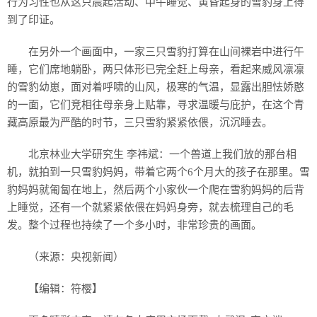
行为习性也从这只晨起活动、中午睡觉、黄昏起身的雪豹身上得
到了印证。
在另外一个画面中，一家三只雪豹打算在山间裸岩中进行午
睡，它们席地躺卧，两只体形已完全赶上母亲，看起来威风凛凛
的雪豹幼崽，面对着呼啸的山风，极寒的气温，显露出胆怯娇憨
的一面，它们竞相往母亲身上贴靠，寻求温暖与庇护，在这个青
藏高原最为严酷的时节，三只雪豹紧紧依偎，沉沉睡去。
北京林业大学研究生 李祎斌：一个兽道上我们放的那台相
机，就拍到一只雪豹妈妈，带着它两个6个月大的孩子在那里。雪
豹妈妈就匍匐在地上，然后两个小家伙一个爬在雪豹妈妈的后背
上睡觉，还有一个就紧紧依偎在妈妈身旁，就去梳理自己的毛
发。整个过程也持续了一个多小时，非常珍贵的画面。
（来源：央视新闻）
【编辑：符樱】