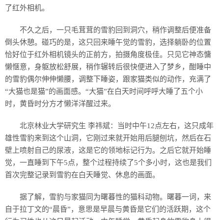
了红外相机。
不久之后，一只毛茸茸的雪豹回到洞穴，稍作调整后便准备
倒头休憩。碰巧的是，这只回来睡午觉的雪豹，选择躺卧的位置
恰好位于红外相机镜头的正前方，拍摄角度极佳。只见它神态慵
懒惬意，身躯放松舒展，稍作辗转后很快便进入了梦乡，酣睡中
的雪豹偶尔伸伸懒腰，调整下睡姿，跟家猫类似的动作，充满了
“大猫也是猫”的画面感。“大猫”在白天时间呼呼大睡了五个小
时，黄昏时分方才懒洋洋醒过来。
北京林业大学研究生 李祎斌：当时中午12点左右，这只成年
雄性雪豹来到这个山洞，它刚过来就开始用后腿刨坑，然后在石
壁上喷射自己的尿液，这是它的领地标记行为。之后它就开始睡
觉，一直睡到下午5点，整个过程持续了5个多小时，这也是我们
首次完整记录到雪豹在白天睡觉、休息的画面。
据了解，雪豹与家猫同为曙暮性的猫科动物。曙暮一词，来
自于拉丁文的“晨昏”，意思是早晨与黄昏是它们的活跃期，这个