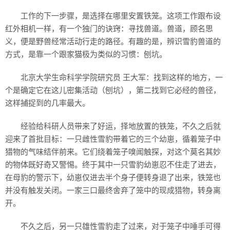
工作的下一步骤，是选择在哪里安置铁笼。这项工作跟布设
红外相机一样，有一个独门的诀窍：寻找兽道。兽道，顾名思
义，便是野兽经常活动行走的路径。有趣的是，辨识雪豹兽道的
方式，是靠一个跟家猫极为类似的习惯：刨坑。
北京大学生命科学学院研究员 王大军：找到这样的地方，一
个是确定它在这儿密集活动（刨坑），第二找到它必经的兽径，
这样捕捉到的几率最大。
经验给科研人员带来了好运，择地放置的铁笼，不久之后就
迎来了首批目标：一只雌性雪豹带着它的三个幼崽，循着笼子中
猎物的气味结伴前来。它们绕着笼子嗅闻触探，对这个莫名其妙
的物体既好奇又警惕。终于其中一只雪豹幼崽忍不住走了进去，
在母豹的警示下，幼崽仅进去半个身子便转身退了出来，铁笼也
并没有触发关闭。一家三口最终舍弃了笼中的现成猎物，转身离
开。
不久之后，另一只雄性雪豹走了过来，对于笼子中唾手可得