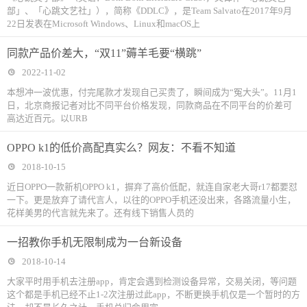
部」、「心跳文艺社」），简称《DDLC》，是Team Salvato在2017年9月
22日发表在Microsoft Windows、Linux和macOS上
同款产品价差大，“双11”薅羊毛要“横跳”
2022-11-02
本想冲一波优惠，付完尾款才发现自己买贵了，瞬间成为“冤大头”。11月1
日，北京商报记者对比不同平台价格发现，同款商品在不同平台的价差可
高达近百元。以URB
OPPO k1的低价高配真实么？网友：不看不知道
2018-10-15
近日OPPO一款新机OPPO k1，摒弃了高价低配，就连自家老大哥r17都要怼
一下。更是放弃了请代言人，以往的OPPO手机还没出来，各路流量小生，
花样美男的代言就先来了。还有线下销售人员的
一招教你手机无限制成为一台新设备
2018-10-14
大家平时用手机去注册app，肯定会遇到检测设备异常，交易关闭，等问题
这个都是手机已经不止1-2次注册过此app，不断更换手机仅是一个暂时的方