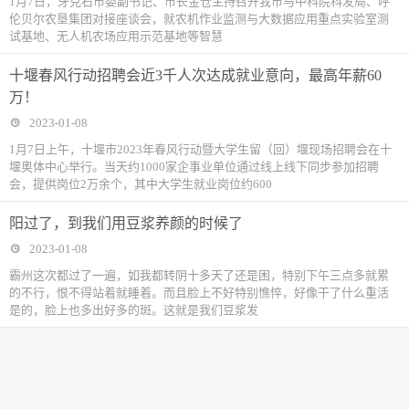
1月7日，牙克石市委副书记、市长金仓主持召开我市与中科院科发局、呼
伦贝尔农垦集团对接座谈会，就农机作业监测与大数据应用重点实验室测
试基地、无人机农场应用示范基地等智慧
十堰春风行动招聘会近3千人次达成就业意向，最高年薪60
万！
2023-01-08
1月7日上午，十堰市2023年春风行动暨大学生留（回）堰现场招聘会在十
堰奥体中心举行。当天约1000家企事业单位通过线上线下同步参加招聘
会，提供岗位2万余个，其中大学生就业岗位约600
阳过了，到我们用豆浆养颜的时候了
2023-01-08
霸州这次都过了一遍，如我都转阴十多天了还是困，特别下午三点多就累
的不行，恨不得站着就睡着。而且脸上不好特别憔悴，好像干了什么重活
是的，脸上也多出好多的斑。这就是我们豆浆发