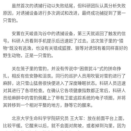
虽然首次的诱捕行动以失败结尾，但科研团队认真分析失败
原因，对诱捕设备进行多次调试和改进，最终成功捕捉到了第一
只雪豹。
安置在天峻县沟谷中的诱捕设备，第三天就返回了触发的信
号。科研人员看到手机提示后迅速赶了过去。这次笼子里的“猎
物”既没有逃逸，也没有关错成狐狸、狼等对诱饵有着同样喜好的
野生动物，正是一只雪豹。
关在笼子里的雪豹，并没有传说中“困兽犹斗”式的拼命挣
扎，相反有些安静和沮丧。同行的巡护人员用吹管对雪豹进行了
麻醉，这只雪山猛兽很快便进入了深度睡眠状态。科研人员迅速
对其进行了各项检查。在确认它各项健康指数都正常后，科研人
员给麻醉中的雪豹佩戴上了带有卫星追踪系统的电子项圈，并将
其转移到一个相对平整的地方，静等它的醒来。
北京大学生命科学学院研究员 王大军：放在前面平台上面，
比较平缓。它醒来以后，就不会面对爬坡，或者掉到沟里，因为