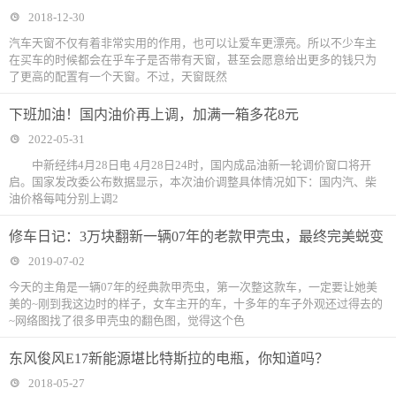
2018-12-30
汽车天窗不仅有着非常实用的作用，也可以让爱车更漂亮。所以不少车主
在买车的时候都会在乎车子是否带有天窗，甚至会愿意给出更多的钱只为
了更高的配置有一个天窗。不过，天窗既然
下班加油！国内油价再上调，加满一箱多花8元
2022-05-31
中新经纬4月28日电 4月28日24时，国内成品油新一轮调价窗口将开
启。国家发改委公布数据显示，本次油价调整具体情况如下：国内汽、柴
油价格每吨分别上调2
修车日记：3万块翻新一辆07年的老款甲壳虫，最终完美蜕变
2019-07-02
今天的主角是一辆07年的经典款甲壳虫，第一次整这款车，一定要让她美
美的~刚到我这边时的样子，女车主开的车，十多年的车子外观还过得去的
~网络图找了很多甲壳虫的翻色图，觉得这个色
东风俊风E17新能源堪比特斯拉的电瓶，你知道吗？
2018-05-27