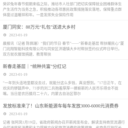
癸卯兔年春节假期来临之际，潍坊市人社部门把切实保障就业困难群体生
产生活作为当务之急，积极推动各项惠民政策措施落实落地，保障重点群
体度过温暖祥和年。一是发挥失业保险作用
厦门同安：88万元“礼包”送进大乡村
2023-01-19
晨报讯（记者 陈佩珊）“我们的节日·春节”——“新春走基层 帮扶暖民心”厦
门兆翔智能科技有限公司与同安区洪塘镇大乡村帮扶签约仪式昨日举行。
双方就农展馆捐建、教育帮扶
新春走基层｜“统种共富”分红记
2023-01-19
“一年到头连地里都没去过，就能分这么多钱，真没想到。”17日正午，在
欢庆的锣鼓声中，73岁的刘二兵抱着厚厚一摞崭新的人民币乐得合不拢
嘴。当日是农历腊月二十六，内蒙古自治区鄂尔
发放标准来了！山东新能源车每车发放3000-6000元消费券
2023-01-19
记者 张阿凤1月19日，省政府新闻办召开新闻发布会，解读支持商贸流通行
业促进居民消费和大力提振文化和旅游消费的政策措施。省商务厅副厅长