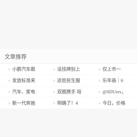
文章推荐
小鹏汽车跟
没挂牌别上
仅上市一
进降价 国内新
路！陕西电动
年，曾干翻保
发放标准来
这些民生服
乐年画｜6
能源汽车价格
车管理出新
时捷911的“平
了！山东新能
务，芜湖春节
个趣味活动接
汽车、家电
双圈携手 培
@SDUers，
战硝烟再起
规！4月1日起
民跑车”，再度
源车每车发放
不打烊！
力上线，精品
家具、餐饮美
育具有国际竞
快来抽取你的
新一代奔驰
明确了！4
今日，价格
施行
退出中国市
3000-6000元
文创产品送不
食……山东“惠
争力先进制造
新年幸运签！
CLA家族及
月1日起施行
下调
场，专家：并
消费券
停！
享山东消费年”
业集群
AMG CLA家
不奇怪
今年举办200
族全球首发