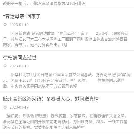
战的第一枪后，小鹏汽车紧跟着华为AITO问界汽
“春运母亲”回家了
2023-01-19
团圆新春路·记者跟访故事 | “春运母亲”回家了 2天3夜，1900余公
里，彝族妇女巴木玉布木从深圳工厂回到了四川省凉山彝族自治州越西县
的家。春节后，她不打算再外出。1月
徐柏龄同志逝世
2023-01-19
新华社北京1月19日电 原中国国际航空公司总裁、党委副书记徐柏龄同
志，因病于2023年1月6日在北京逝世，享年91岁。 徐柏龄同志逝世
后，中央有关领导同志以不同方式表示哀悼
随州高新区淅河镇：冬春暖人心，慰问送真情
2023-01-19
（通讯员：陈微微 黎晓云）春节将至，岁寒情深。在新春佳节来临之际，
淅河镇在全镇范围内开展节前走访慰问，为困难党员、群众、一线工作者
送去节日的祝福。党委书记周勇同志到人民桥村