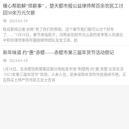
暖心帮助解“烦薪事” ，楚天都市报公益律师帮百余农民工讨
回50余万元欠薪
2023-01-19
极目新闻记者 余皓“有了你们的帮助，这个春节我们都可以过个好年
了……”1月18日，春节来临前夕，河南省信阳市光山县的老李等人向湖北
中和信律师事务所雷刚律师团队及龙卫泽、赵
新年味道 约“惠”赤壁——赤壁市第三届年货节活动侧记
2023-01-19
1月18日，在赤壁创新聚集区新兴地批发市场“荆楚购·约‘惠’赤壁 乐享生活
·2023年第三届年货节”现场，人来人往，前来采购年货的市民络绎不绝。正
在购买土特产的市民王女士告诉