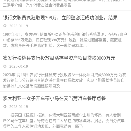
王洪平介绍，汽车消费占社会消费品零售
银行女职员疯狂取现398万，立即整容还成功创业，结果……
2023-01-19
1997年4月，身为银行储蓄所柜员的陈伊乐利用银行系统漏洞，在银行账户
中虚存566万元后，疯狂取现398万元！随后，她通过面部整容、藏匿赃
款、虚构身份等手段逃避抓捕，这一逃便是25年…
农发行松桃县支行投放盘活存量资产项目贷款8000万元
2023-01-19
2023年1月16日,农发行松桃县支行投放城乡一体化项目贷款8000万元,为农
发行铜仁市分行辖内首笔盘活存量项目贷款发放。实现了购置松桃苗族自
治县公共文化基础设施建设项目及
澳大利亚一女子开车带小马在麦当劳汽车餐厅点餐
2023-01-19
据英国《镜报》报道，在澳大利亚新南威尔士州的怀昂，有人看到一
匹名马坐在车后座，等待着它的主人给它点的冰淇淋。据悉，麦当劳汽车
餐厅的工作人员惊讶地发现，外面竟然有一匹马