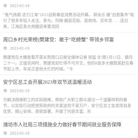
2023-01-19
“兔气扬眉 活力江海”2023迎新春促消费活动开幕。 郭永乐 摄“创意集市”吸
引了很多年轻人关注、参与。何榕 摄逛花街、逛商场、买年货……连日
来，江海区各大商圈迎来客流回
周口乡村光荣榜||樊建党：敢于“吃螃蟹” 带领乡邻富
2023-01-19
樊建党在大棚查看芹菜长势周口日报全媒体记者 张猛 文/图1月12日，腊月
二十一。正值农闲时，樊建党却忙得不可开交，他的8亩多大棚蔬菜赶在春
节前上市，年关正是他大忙的时候。“今
安宁区总工会开展2023年双节送温暖活动
2023-01-19
为解决困难职工的实际困难，帮助广大职工群众渡过一个温馨祥和的春
节，以实际行动把党和政府的关爱送到千家万户，安宁区总工会发挥自身
优势，精心安排、周密部署，开展了内容丰富、形
潍坊市人社局三项措施全力做好春节期间就业服务保障
2023-01-19