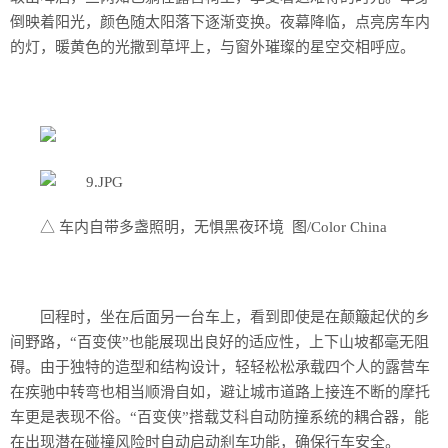
倒映着阳光，颜色随太阳落下逐渐变换。夜幕降临，点亮房车内
的灯，暖黄色的光撒到草坪上，与窗外璀璨的星空交相呼应。
△ 车内自带多盏照明，无惧黑夜环境 图/Color China
回程时，坐在后面另一台车上，看到即使是在颠簸起伏的乡
间野路，“百变侠”也能展现出良好的适应性，上下山坡都毫无阻
碍。由于独特的造型和结构设计，轻轻松松承载四个人的露营车
在疾驰中转弯也相当顺滑自如，避让城市道路上接连不断的摩托
车更是表现不俗。“百变侠”搭载艾科自动防撞系统的耦合器，能
在出现潜在碰撞风险时自动启动刹车功能，确保行车安全。