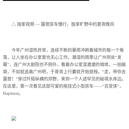
历史
美食
△ 独家视频 — 露营房车慢行，独享旷野中的夏夜晚风
军事
国际
今年广州湿热异常，连续不断的暴雨冲刷着城市的每一个角
情感
落，让人坐在办公室里也无心工作。潮湿的雨季让广州到处“发
霉”，连广州大剧院也不例外，看着办公室湿漉漉的墙体，一拍脑
故事
美文
袋，不如就逃离广州吧，于是背上行囊就开始旅程。“走，带你去
露营！”穿过阡陌纵横的郊野，来到一个人迹罕见的秘境水库边。
在这里，第一次看见这部可爱的拖挂式小型房车——“百变侠”，
Hapinest。