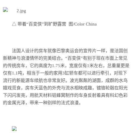
△ 带着“百变侠”到旷野露营 图/Color China
法国人设计的房车就像巴黎奥运会的宣传片一样，是法国创
新精神与浪漫情怀的完美结合。“百变侠”有别于现在市面上常见
的传统房车，它的高度为1.75米，宽度仅有1米左右，总重量更是
仅有1.1吨，相当于一般的家用3缸轿车都可以进行牵引，对现下
流行的新能源车续航也非常友好。波光粼粼的湖面，成群的水鸟
嬉戏觅食，房车天蓝色的外壳与流水相映成趣，镀铬轮毂在阳光
下闪闪发亮，用航天材料铝蜂窝制作的车身反射着具有科幻色彩
的金属光泽，带来一种别样的法式浪漫。