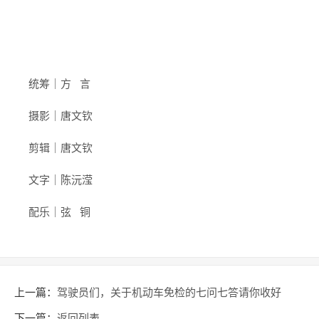
统筹｜方 言
摄影｜唐文钦
剪辑｜唐文钦
文字｜陈沅滢
配乐｜弦 铜
上一篇：
驾驶员们，关于机动车免检的七问七答请你收好
下一篇：
返回列表