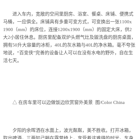
进入车内，宽敞的空间里厨房、浴室、餐桌、床铺、便携式
马桶，一应俱全。床铺具有多重可变方式，可变换出一张1100x
1900（mm）的床位，连接1200x1900（mm）的固定大床，供2
大2小居住休息。厨房里配备双炉头燃气灶及盥洗盘的厨房桌面，
拥有50升大容量的冰柜，40L的灰水箱与40L的净水箱。毫不夸张
地说，“百变侠”完善的设备让人可以在没有水电的野外，自在生
活七天。
△ 在房车里可以边做饭边欣赏窗外美景 图/Color China
夕阳的余晖洒在水面上，波光粼粼，美不胜收。打开冰箱，
取出啤酒，三两知己躺在露营椅上，享受着这难得的时光。车身