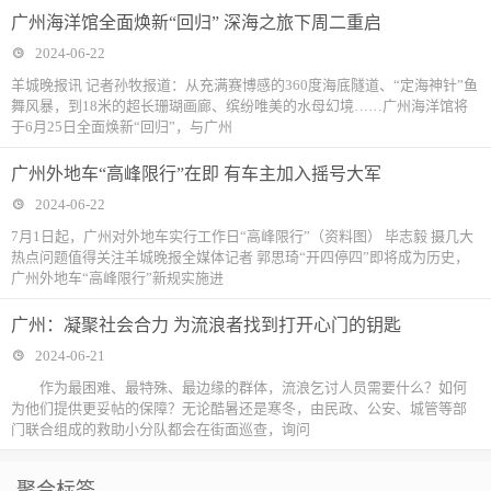
广州海洋馆全面焕新“回归” 深海之旅下周二重启
2024-06-22
羊城晚报讯 记者孙牧报道：从充满赛博感的360度海底隧道、“定海神针”鱼
舞风暴，到18米的超长珊瑚画廊、缤纷唯美的水母幻境……广州海洋馆将
于6月25日全面焕新“回归”，与广州
广州外地车“高峰限行”在即 有车主加入摇号大军
2024-06-22
7月1日起，广州对外地车实行工作日“高峰限行”（资料图） 毕志毅 摄几大
热点问题值得关注羊城晚报全媒体记者 郭思琦“开四停四”即将成为历史，
广州外地车“高峰限行”新规实施进
广州：凝聚社会合力 为流浪者找到打开心门的钥匙
2024-06-21
作为最困难、最特殊、最边缘的群体，流浪乞讨人员需要什么？如何
为他们提供更妥帖的保障？无论酷暑还是寒冬，由民政、公安、城管等部
门联合组成的救助小分队都会在街面巡查，询问
聚合标签