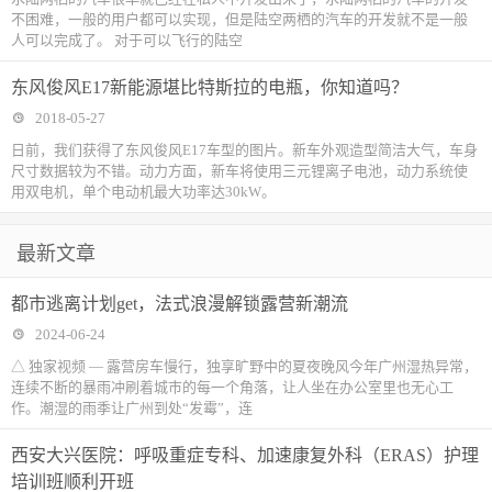
不困难，一般的用户都可以实现，但是陆空两栖的汽车的开发就不是一般
人可以完成了。 对于可以飞行的陆空
东风俊风E17新能源堪比特斯拉的电瓶，你知道吗？
2018-05-27
日前，我们获得了东风俊风E17车型的图片。新车外观造型简洁大气，车身
尺寸数据较为不错。动力方面，新车将使用三元锂离子电池，动力系统使
用双电机，单个电动机最大功率达30kW。
最新文章
都市逃离计划get，法式浪漫解锁露营新潮流
2024-06-24
△ 独家视频 — 露营房车慢行，独享旷野中的夏夜晚风今年广州湿热异常，
连续不断的暴雨冲刷着城市的每一个角落，让人坐在办公室里也无心工
作。潮湿的雨季让广州到处“发霉”，连
西安大兴医院：呼吸重症专科、加速康复外科（ERAS）护理
培训班顺利开班