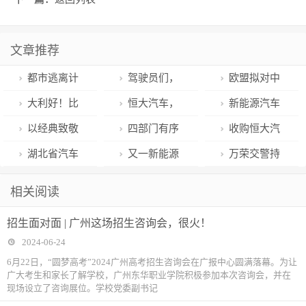
文章推荐
都市逃离计
驾驶员们，
欧盟拟对中
划get，法式浪
关于机动车免
国电动汽车加
大利好！比
恒大汽车，
新能源汽车
漫解锁露营新
检的七问七答
征关税，奔
亚迪、一汽、
突发公告！或
5月销售火
以经典致敬
四部门有序
收购恒大汽
潮流
请你收好
驰、宝马发声
蔚来等首批入
被责令停产停
热！出海塑新
经典 212越野
开展智能网联
车？小米回应
湖北省汽车
又一新能源
万荣交警持
围！四部门最
售
格局 合作迎新
车品牌焕新出
汽车准入和上
置换更新补贴
车企宣布：在
续开展佩戴安
相关阅读
新公布
机遇
发
路通行试点
实施细则发
武汉投产！
全头盔整治行
招生面对面 | 广州这场招生咨询会，很火！
布：总补贴资
动
2024-06-24
金3亿元，旧
6月22日，“圆梦高考”2024广州高考招生咨询会在广报中心圆满落幕。为让
广大考生和家长了解学校，广州东华职业学院积极参加本次咨询会，并在
车换新最高补
现场设立了咨询展位。学校党委副书记
贴7000元