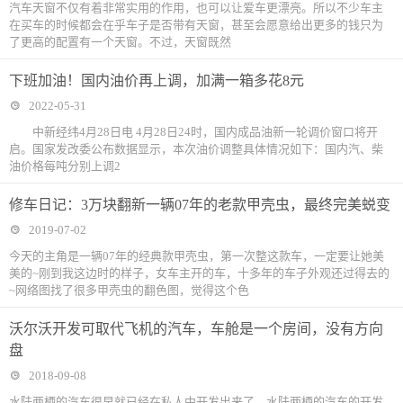
汽车天窗不仅有着非常实用的作用，也可以让爱车更漂亮。所以不少车主
在买车的时候都会在乎车子是否带有天窗，甚至会愿意给出更多的钱只为
了更高的配置有一个天窗。不过，天窗既然
下班加油！国内油价再上调，加满一箱多花8元
2022-05-31
中新经纬4月28日电 4月28日24时，国内成品油新一轮调价窗口将开
启。国家发改委公布数据显示，本次油价调整具体情况如下：国内汽、柴
油价格每吨分别上调2
修车日记：3万块翻新一辆07年的老款甲壳虫，最终完美蜕变
2019-07-02
今天的主角是一辆07年的经典款甲壳虫，第一次整这款车，一定要让她美
美的~刚到我这边时的样子，女车主开的车，十多年的车子外观还过得去的
~网络图找了很多甲壳虫的翻色图，觉得这个色
沃尔沃开发可取代飞机的汽车，车舱是一个房间，没有方向
盘
2018-09-08
水陆两栖的汽车很早就已经在私人中开发出来了，水陆两栖的汽车的开发