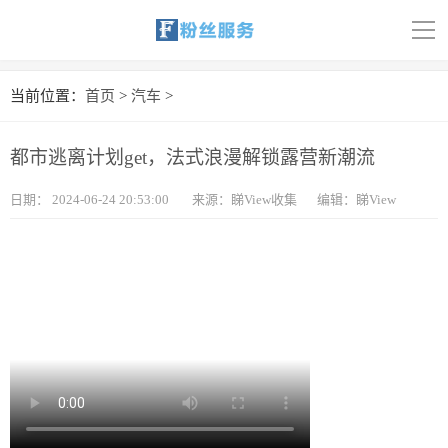
导
航
首页
当前位置：
首页
>
汽车
>
科技
都市逃离计划get，法式浪漫解锁露营新潮流
娱乐
日期：
2024-06-24 20:53:00
来源：睇View收集
编辑：睇View
汽车
体育
财经
旅游
育儿