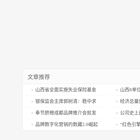
文章推荐
山西省全面实施失业保险基金
山西8单
省级统筹
彰
银保监会主席郭树清：稳中求
经济总量
进 多措并举促发展
2023年经
奉节脐橙成都品牌推介会批发
公司史上
市场专场圆满举办
18000人
品牌数字化营销的数藏2.0崛起
“红色引
大势所趋