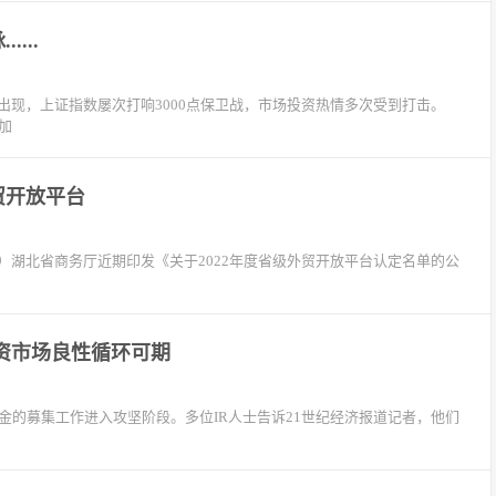
...
繁出现，上证指数屡次打响3000点保卫战，市场投资热情多次受到打击。
加
贸开放平台
）湖北省商务厅近期印发《关于2022年度省级外贸开放平台认定名单的公
资市场良性循环可期
C基金的募集工作进入攻坚阶段。多位IR人士告诉21世纪经济报道记者，他们