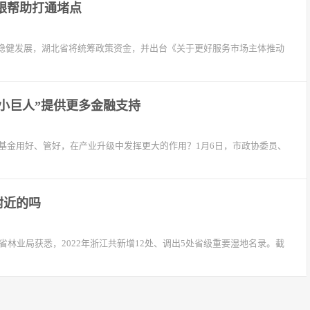
白银帮助打通堵点
稳健发展，湖北省将统筹政策资金，并出台《关于更好服务市场主体推动
小巨人”提供更多金融支持
基金用好、管好，在产业升级中发挥更大的作用？1月6日，市政协委员、
附近的吗
江省林业局获悉，2022年浙江共新增12处、调出5处省级重要湿地名录。截