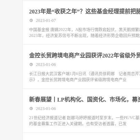
2023年是“收获之年”？这些基金经理提前把脉...
2023-01-07
中国基金报 唐嫡2022年，A股市场行情跌宕起伏，黑天鹅频
2023年，经济复苏信号不断出现，随着经济形势企稳回升预期
金控长贸跨境电商产业园获评2022年省级外
2023-01-06
长江日报大武汉客户端1月6日讯（通讯员徐莉娜 记者周恋芹
示》，金控长贸跨境电商产业园获评省级跨境电商产业
新春展望丨LP机构化、国资化、市场化，募
2023-01-06
21世纪经济报道记者 赵娜马婷婷报道时至岁末，一些PE/V
的基金募集工作正进入关键期。也有受访者透露，已发