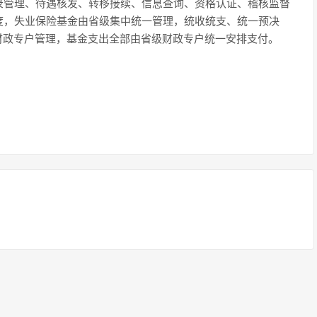
录管理、待遇核发、转移接续、信息查询、资格认证、稽核监督
度，失业保险基金由省级集中统一管理，统收统支、统一预决
财政专户管理，基金支出全部由省级财政专户统一安排支付。