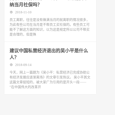
纳当月社保吗？
2018-11-10
​员工离职，往往是没有做满当月的就离职的情况很多，
为此有些公司在当月是不帮员工买社保的。有些员工可
能不了解这方面的知识，以为这是规定所以公司不帮买
是合理的，但是殊
建议中国私营经济退出的吴小平是什么
人？
2018-09-14
今天，网上一篇题为《吴小平：私营经济已完成协助公
有经济发展应逐渐离场》的文章引发热议。 吴小平其文
这篇文章挺短的，被大家广为引用的是开头一段——
“在中国伟大的改革开