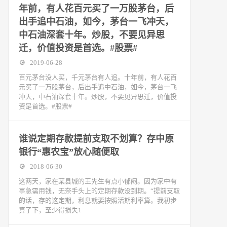
年前，有人花百元买了一万股茅台，后
出手追中石油，如今，茅台一飞冲天，
中石油深套十年。炒股，不要见异思
迁，价值投资是首选。#股票#
2019-06-28
百元茅台没人买，千元茅台有人追。十年前，有人花百
元买了一万股茅台，后出手追中石油，如今，茅台一飞
冲天，中石油深套十年。炒股，不要见异思迁，价值投
资是首选。#股票#
谁说定期存款提前支取不划算？存中原
银行“惠农宝”放心随便取
2018-06-30
这两天，家在某县城的王先生有点小郁闷。因为家中有
事急需用钱，无奈手头上的定期存款没到期。“提前支取
的话，存的这定期，利息就要按照活期利率算。我初步
算了下，至少得损失1