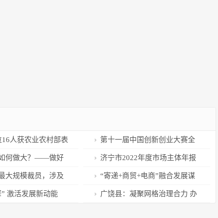
位16人获农业农村部表
第十一届中国创新创业大赛全
国赛落幕 我省两家企业荣获“优
如何做大？——做好
济宁市2022年度市场主体年报
秀企业”称号
济工作系列报道之二
公示全面启动
最大规模裁员，涉及
“寄递+商贸+电商”融合发展谋
，亚马逊“扛不住”了？
振兴
擎” 激活发展新动能
广饶县：凝聚网格治理合力 办
好便民服务实事