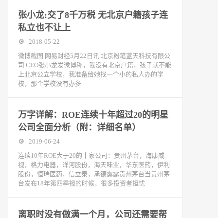
张小龙:交了8千万税 无北京户籍孩子连
私立也不让上
2018-05-22
微博截图 网易财经5月22日讯 北京粉笔蓝天科技有限公
司 CEO张小龙发微博称，我没有北京户籍，孩子就不能
上北京公立学校，我准备给她找一个小的私人办的学
校，那个学校没有办多
万字详解：ROE连续十年超过20的明星
公司全面分析（附：详细名单）
2019-06-24
连续10年ROE大于20的十家公司：贵州茅台，海康威
视，格力电器，洋河股份，海天味业，华东医药，伊利
股份，恒瑞医药，信立泰，承德露露贵州茅台当贵州茅
台发布18年第四季报的时候，很多投资者担忧
离职时没有做满一个月，公司还需要帮