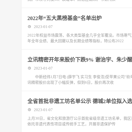
2022年“五大黑榜基金”名单出炉
2023-01-07
2022年权益市场震荡，各大类型基金几乎全军覆没。市场寒气
年全年业绩、最大回撤以及长期业绩等指标，特公布2022
立讯精密开年来股价下跌9% 谢治宇、朱少
2023-01-07
中新经纬1月7日电 (薛宇飞 实习生 李俊浩)受苹果公司“
讯精密股价出现了小幅反弹，但到6日，股价再次收
全省首批非遗工坊名单公示 德城2单位拟入
2023-01-07
上月30日，省文化和旅游厅公示首批省级非遗工坊名单，我
依托非遗代表性项目或传统手工艺，开展非遗保护传