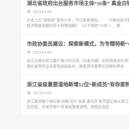
湖北省政府出台服务市场主体“16条” 真金
2023-01-06
点击上方“财政部”蓝色小字，可订阅本微信。 为推动经济
经济稳健发展的若干政策措施》（以下简称“16条”），帮
市政协委员建议：探索新模式，为专精特新“
2023-01-06
长江日报大武汉客户端1月6日讯（记者刘嘉）如何将政府引导
湖北省青年企业家协会副会长、朗星资本董事长倪朗在两会
浙江省级重要湿地新增12位“新成员”有你家
2023-01-06
浙江新闻客户端记者 祝梅 设计 张源 通讯员 朱齐超记者从浙
至目前，全省共有87处省级重要湿地。按照生态区