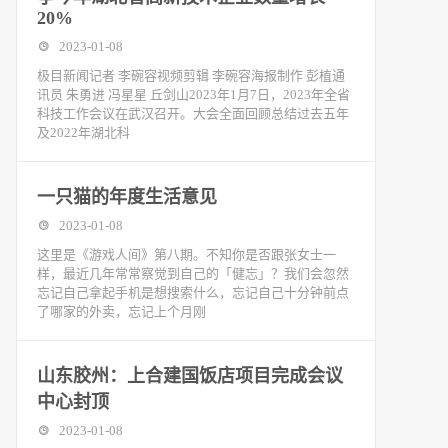
20%
2023-01-08
极目新闻记者 李碗容视频剪辑 李碗容海报制作 彭植通
讯员 朱勇进 冯星星 丘剑山2023年1月7日，2023年全省
科技工作会议在武汉召开。大会全面回顾总结过去五年
及2022年湖北科
一只猫的年度生活意见
2023-01-08
这里是《游戏人间》第八期。不知你是否跟张女士一
样，最近几年常常察觉到自己的「健忘」？我们会忽然
忘记自己拿起手机是想搜索什么，忘记自己十分钟前点
了哪家的外卖，忘记上个月刚
山东胶州：上合建国饭店项目完成会议
中心封顶
2023-01-08