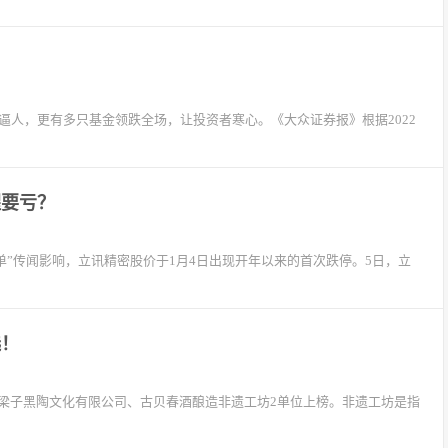
逼人，更有多只基金领跌全场，让投资者寒心。《大众证券报》根据2022
醒要亏？
砍单”传闻影响，立讯精密股价于1月4日出现开年以来的首次跌停。5日，立
选！
区梁子黑陶文化有限公司、古贝春酒酿造非遗工坊2单位上榜。非遗工坊是指