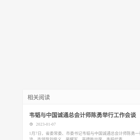
相关阅读
韦韬与中国诚通总会计师陈勇举行工作会谈
2023-01-07
1月7日，省委常委、市委书记韦韬与中国诚通总会计师陈勇
流。市领导刘俊义、裴耀军、高德胜出席。韦韬代表