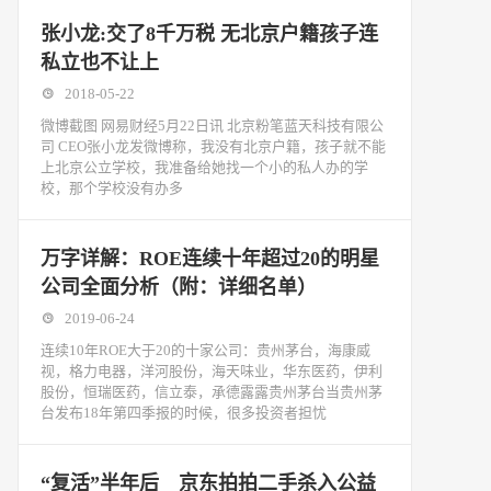
张小龙:交了8千万税 无北京户籍孩子连
私立也不让上
2018-05-22
微博截图 网易财经5月22日讯 北京粉笔蓝天科技有限公
司 CEO张小龙发微博称，我没有北京户籍，孩子就不能
上北京公立学校，我准备给她找一个小的私人办的学
校，那个学校没有办多
万字详解：ROE连续十年超过20的明星
公司全面分析（附：详细名单）
2019-06-24
连续10年ROE大于20的十家公司：贵州茅台，海康威
视，格力电器，洋河股份，海天味业，华东医药，伊利
股份，恒瑞医药，信立泰，承德露露贵州茅台当贵州茅
台发布18年第四季报的时候，很多投资者担忧
“复活”半年后 京东拍拍二手杀入公益