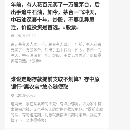
年前，有人花百元买了一万股茅台，后
出手追中石油，如今，茅台一飞冲天，
中石油深套十年。炒股，不要见异思
迁，价值投资是首选。#股票#
2019-06-28
百元茅台没人买，千元茅台有人追。十年前，有人花百
元买了一万股茅台，后出手追中石油，如今，茅台一飞
冲天，中石油深套十年。炒股，不要见异思迁，价值投
资是首选。#股票#
谁说定期存款提前支取不划算？存中原
银行“惠农宝”放心随便取
2018-06-30
这两天，家在某县城的王先生有点小郁闷。因为家中有
事急需用钱，无奈手头上的定期存款没到期。“提前支取
的话，存的这定期，利息就要按照活期利率算。我初步
算了下，至少得损失1