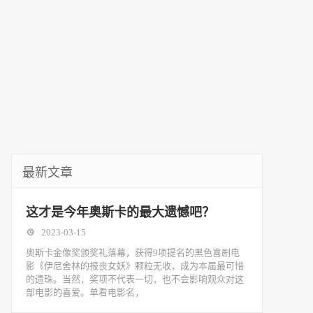
最新文章
这才是今年奥斯卡的最大遗憾吧？
2023-03-15
奥斯卡金像奖颁奖礼落幕，获得9项提名的黑色喜剧电
影《伊尼舍林的报丧女妖》颗粒无收，成为本届最可惜
的遗珠。当然，奖项不代表一切，也不会影响观众对这
部电影的喜爱。单看电影名，