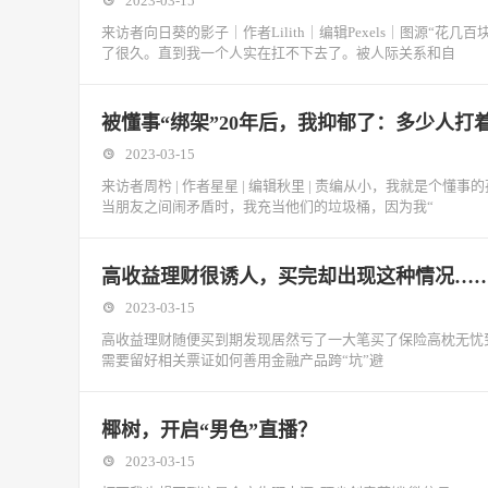
2023-03-15
来访者向日葵的影子｜作者Lilith｜编辑Pexels｜图源“
了很久。直到我一个人实在扛不下去了。被人际关系和自
被懂事“绑架”20年后，我抑郁了：多少人
2023-03-15
来访者周枍 | 作者星星 | 编辑秋里 | 责编从小，我就是个
当朋友之间闹矛盾时，我充当他们的垃圾桶，因为我“
高收益理财很诱人，买完却出现这种情况……
2023-03-15
高收益理财随便买到期发现居然亏了一大笔买了保险高枕无忧
需要留好相关票证如何善用金融产品跨“坑”避
椰树，开启“男色”直播？
2023-03-15