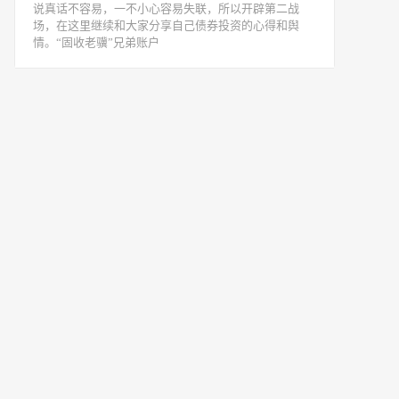
说真话不容易，一不小心容易失联，所以开辟第二战
场，在这里继续和大家分享自己债券投资的心得和舆
情。“固收老骥”兄弟账户