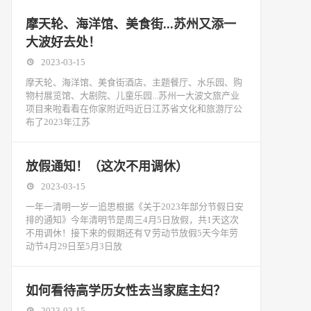
摩天轮、海洋馆、美食街...苏州又添一
大波好去处！
2023-03-15
摩天轮、海洋馆、美食街酒店、主题餐厅、水乐园、购
物村展览馆、大剧院、儿童乐园...苏州一大波文旅产业
项目来啦看看在你家附近吗近日江苏省文化和旅游厅公
布了2023年江苏
放假通知！（这次不用调休）
2023-03-15
一年一清明一岁一追思根据《关于2023年部分节假日安
排的通知》今年清明节是周三4月5日放假，共1天这次
不用调休！接下来的假期还有∇劳动节放假5天今年劳
动节4月29日至5月3日放
如何看待高学历女性去当家庭主妇？
2023-03-15