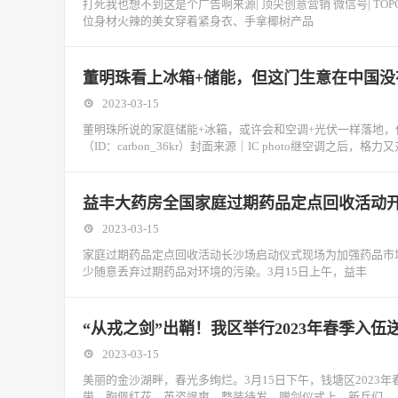
打死我也想不到这是个广告啊来源| 顶尖创意营销 微信号| 
位身材火辣的美女穿着紧身衣、手拿椰树产品
董明珠看上冰箱+储能，但这门生意在中国没
2023-03-15
董明珠所说的家庭储能+冰箱，或许会和空调+光伏一样落地，
（ID：carbon_36kr）封面来源｜IC photo继空调之后，格力
益丰大药房全国家庭过期药品定点回收活动
2023-03-15
家庭过期药品定点回收活动长沙场启动仪式现场为加强药品市
少随意丢弃过期药品对环境的污染。3月15日上午，益丰
“从戎之剑”出鞘！我区举行2023年春季入伍
2023-03-15
美丽的金沙湖畔，春光多绚烂。3月15日下午，钱塘区2023
带、胸佩红花，英姿飒爽，整装待发。赠剑仪式上，新兵们