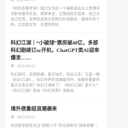
《妈的多重宇宙》我们生活在一个被新自由主义思潮深
深影响着的社会。简单来说，它强调自主选择，自己为
自己负责。这种观念和父权制巧妙地融合，使得许多个
体，尤其是女性，在遭受到结
科幻江湖｜“小破球”票房破40亿，多部
科幻剧续订or开机，ChatGPT类AI迎来
爆发……
2023-03-15
科幻银河，异想斑斓；星汉灿烂，风云几多！又是一期
《科幻江湖》，科幻世界的浩瀚银河中，有哪些重要的
事正在发生呢？科幻江湖来了！《科幻江湖》是什么？
《科幻江湖》是由《科幻世界》读者自
境外债重组浪潮袭来
2023-03-15
欢迎新老朋友关注“固收小子”的兄弟账号“固收老骥”，