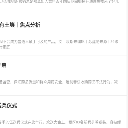
TOPCMG椰树的营销总是那么出人意料去年国庆期间椰树开通直播找来了好几
有土壤｜焦点分析
但不会成为普通人触手可及的产品。文｜袁斯来编辑｜苏建勋来源｜36碳
又对家庭
开启
场监管，保证药品质量和群众用药安全，遏制非法收购药品不法行为，减
送兵仪式
年春季入伍送兵仪式在此举行。欢送大会上，我区83名新兵身着戎装、身披绶