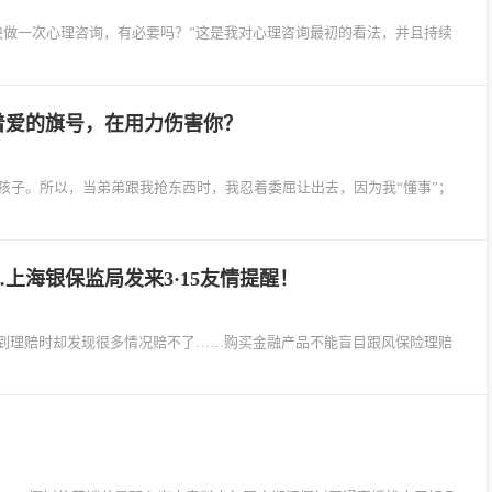
花几百块做一次心理咨询，有必要吗？”这是我对心理咨询最初的看法，并且持续
打着爱的旗号，在用力伤害你？
懂事的孩子。所以，当弟弟跟我抢东西时，我忍着委屈让出去，因为我“懂事”；
上海银保监局发来3·15友情提醒！
到理赔时却发现很多情况赔不了……购买金融产品不能盲目跟风保险理赔