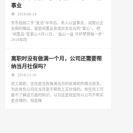
事业
2018-06-14
京东拍拍二手“复活”半年后，杀入公益事业，试图让企
业捐的赠品、家庭闲置品变成实实在在的“爱心”。 把
“闲置品”变爱心 6月12日，“益心一益·守护梦想每一步”
2018年四
离职时没有做满一个月，公司还需要帮
纳当月社保吗？
2018-11-10
​员工离职，往往是没有做满当月的就离职的情况很多，
为此有些公司在当月是不帮员工买社保的。有些员工可
能不了解这方面的知识，以为这是规定所以公司不帮买
是合理的，但是殊