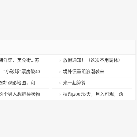
洋馆、美食街...苏
放假通知！（这次不用调休）
波好去处！
｜“小破球”票房破40
境外债重组浪潮袭来
幻剧续订or开机，
破球”观影地图，和
来一起算算
类AI迎来爆发……
守望中国科幻电影！
这个男人想把棒状物
​搜题|200元/天，月入可观，题
……
目审核，只用判断对错，手机即
可完成，简单又空闲！