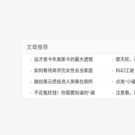
文章推荐
这才是今年奥斯卡的最大遗憾
摩天轮、海
吧？
州又添一大
如何看待高学历女性去当家庭
科幻江湖
主妇？
亿，多部科
融创美元债投资人哭晕在厕所
点亮“小
ChatGPT
SFW一起
不花冤枉钱！你需要知道的“避
注意看，
坑指南”→
体塞入菊花