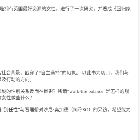
这群或许是拥有英国最好资源的女性，进行了一次研究，并著成《回归家
其社会背景，戳穿了“自主选择”的幻象。 以此书为切口，我们与
以及行动的方向。
关系反而在倒退？所谓“work-life balance”是怎样的规
做些什么？......
是
“别任性”
与看理想对沙尼·奥加德（简称SO）的采访，希望能为