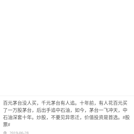
百元茅台没人买，千元茅台有人追。十年前，有人花百元买
了一万股茅台，后出手追中石油，如今，茅台一飞冲天，中
石油深套十年。炒股，不要见异思迁，价值投资是首选。#股
票#
2019-06-28