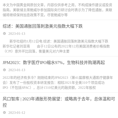
本文为中国黄金网原创文章，内容仅供参考之用，不构成操作建议或投资
指南。美联储主席鲍威尔参加国际央行研讨会时表示为了降低通胀，美联
储将继续保持加息政策不变。尽管鲍威尔等
综述：美国通胀回落刺激美元指数大幅下跌
2023-01-13
新华社纽约1月12日电 综述：美国通胀回落刺激美元指数大幅下跌
新华社记者刘亚南 由于12日公布的2022年12月美国消费者价格指数
（CPI）意外环比回落，衡量美元对六种主要
JPM2023：数字医疗IPO缩水97%，生物科技并购潮再起
2023-01-13
2022年的经济有多冷？刚刚结束的JPM2023（第41届摩根大通医疗健康年
会）发布了一份股权资本研发报告：相较2021年全美310个项目成功
IPO（不包括SPAC），总计1510亿美元的融资额，2022年股权
风口智库 | 2023年通胀形势展望：或略高于去年，总体温和可
控
2023-01-12