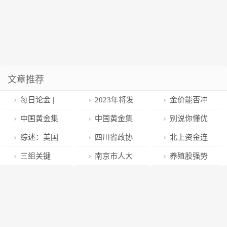
文章推荐
每日论金 |
2023年将发
金价能否冲
回调还是冲高
行菱形和如意
击1900美元，
中国黄金集
中国黄金集
别说你懂优
关注这一价位
形贵金属纪念
今晚数据或起
团：改革激活
团迅速贯彻落
衣库：快时尚
综述：美国
四川省政协
北上资金连
币
关键作用
一池春水
实全国矿山智
里的绝对另类
通胀回落刺激
委员江欣国：
续流入，消费
三组关键
南京市人大
养殖股强势
能化建设和安
美元指数大幅
成渝欠发达地
ETF龙头
词，看懂抖音
代表邓润飞建
反弹，鹏都农
全发展推进视
下跌
区应加快融入
（560680）涨
电商这一年
议：加强停车
牧涨停，中证
频会议精神
一体化综合交
超2%
信息数据联网
500ETF博时