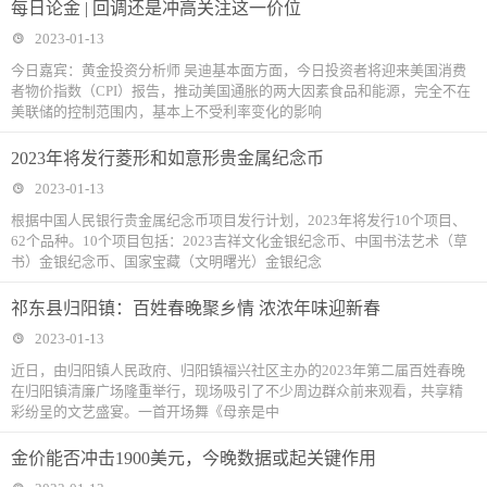
每日论金 | 回调还是冲高关注这一价位
2023-01-13
今日嘉宾：黄金投资分析师 吴迪基本面方面，今日投资者将迎来美国消费
者物价指数（CPI）报告，推动美国通胀的两大因素食品和能源，完全不在
美联储的控制范围内，基本上不受利率变化的影响
2023年将发行菱形和如意形贵金属纪念币
2023-01-13
根据中国人民银行贵金属纪念币项目发行计划，2023年将发行10个项目、
62个品种。10个项目包括：2023吉祥文化金银纪念币、中国书法艺术（草
书）金银纪念币、国家宝藏（文明曙光）金银纪念
祁东县归阳镇：百姓春晚聚乡情 浓浓年味迎新春
2023-01-13
近日，由归阳镇人民政府、归阳镇福兴社区主办的2023年第二届百姓春晚
在归阳镇清廉广场隆重举行，现场吸引了不少周边群众前来观看，共享精
彩纷呈的文艺盛宴。一首开场舞《母亲是中
金价能否冲击1900美元，今晚数据或起关键作用