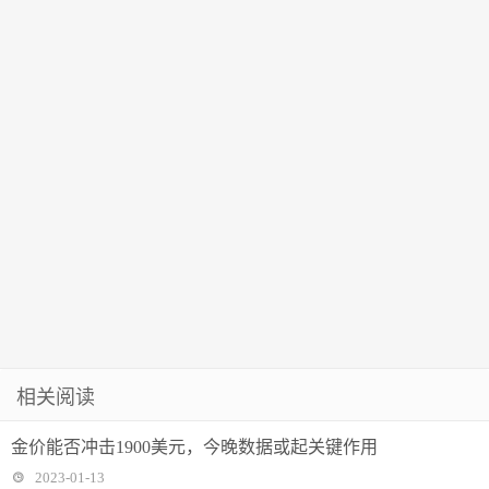
通运输体系｜
（159968）飘
代表委员在这
红
里
相关阅读
金价能否冲击1900美元，今晚数据或起关键作用
2023-01-13