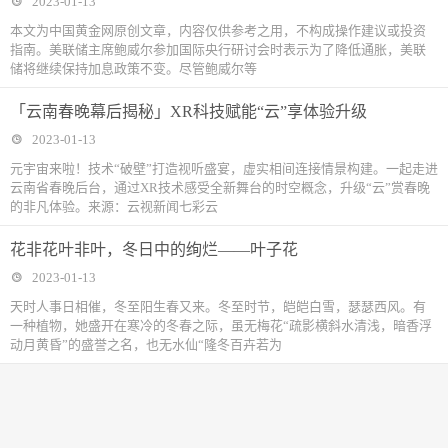
2023-01-13
本文为中国黄金网原创文章，内容仅供参考之用，不构成操作建议或投资
指南。美联储主席鲍威尔参加国际央行研讨会时表示为了降低通胀，美联
储将继续保持加息政策不变。尽管鲍威尔等
「云南春晚幕后揭秘」XR科技赋能“云”享体验升级
2023-01-13
元宇宙来啦！技术“破壁”打造视听盛宴，虚实相间连接情景构建。一起走进
云南省春晚后台，通过XR技术感受全新舞台的时空概念，升级“云”赏春晚
的非凡体验。来源：云视新闻七彩云
花非花叶非叶，冬日中的绚烂——叶子花
2023-01-13
天时人事日相催，冬至阳生春又来。冬至时节，皑皑白雪，瑟瑟西风。有
一种植物，她盛开在寒冷的冬春之际，虽无梅花“疏影横斜水清浅，暗香浮
动月黄昏”的盛誉之名，也无水仙“隆冬百卉若为