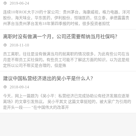
2019-06-24
连续10年ROE大于20的十家公司：贵州茅台，海康威视，格力电器，洋河
股份，海天味业，华东医药，伊利股份，恒瑞医药，信立泰，承德露露贵
州茅台当贵州茅台发布18年第四季报的时候，很多投资者担忧
离职时没有做满一个月，公司还需要帮纳当月社保吗？
2018-11-10
​员工离职，往往是没有做满当月的就离职的情况很多，为此有些公司在当
月是不帮员工买社保的。有些员工可能不了解这方面的知识，以为这是规
定所以公司不帮买是合理的，但是殊
建议中国私营经济退出的吴小平是什么人？
2018-09-14
今天，网上一篇题为《吴小平：私营经济已完成协助公有经济发展应逐渐
离场》的文章引发热议。 吴小平其文 这篇文章挺短的，被大家广为引用的
是开头一段—— “在中国伟大的改革开