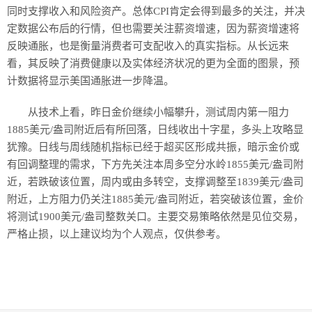
同时支撑收入和风险资产。总体CPI肯定会得到最多的关注，并决
定数据公布后的行情，但也需要关注薪资增速，因为薪资增速将
反映通胀，也是衡量消费者可支配收入的真实指标。从长远来
看，其反映了消费健康以及实体经济状况的更为全面的图景，预
计数据将显示美国通胀进一步降温。
从技术上看，昨日金价继续小幅攀升，测试周内第一阻力
1885美元/盎司附近后有所回落，日线收出十字星，多头上攻略显
犹豫。日线与周线随机指标已经于超买区形成共振，暗示金价或
有回调整理的需求，下方先关注本周多空分水岭1855美元/盎司附
近，若跌破该位置，周内或由多转空，支撑调整至1839美元/盎司
附近，上方阻力仍关注1885美元/盎司附近，若突破该位置，金价
将测试1900美元/盎司整数关口。主要交易策略依然是见位交易，
严格止损，以上建议均为个人观点，仅供参考。