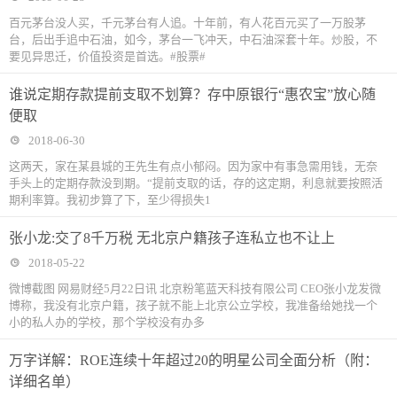
百元茅台没人买，千元茅台有人追。十年前，有人花百元买了一万股茅
台，后出手追中石油，如今，茅台一飞冲天，中石油深套十年。炒股，不
要见异思迁，价值投资是首选。#股票#
谁说定期存款提前支取不划算？存中原银行“惠农宝”放心随
便取
2018-06-30
这两天，家在某县城的王先生有点小郁闷。因为家中有事急需用钱，无奈
手头上的定期存款没到期。“提前支取的话，存的这定期，利息就要按照活
期利率算。我初步算了下，至少得损失1
张小龙:交了8千万税 无北京户籍孩子连私立也不让上
2018-05-22
微博截图 网易财经5月22日讯 北京粉笔蓝天科技有限公司 CEO张小龙发微
博称，我没有北京户籍，孩子就不能上北京公立学校，我准备给她找一个
小的私人办的学校，那个学校没有办多
万字详解：ROE连续十年超过20的明星公司全面分析（附：
详细名单）