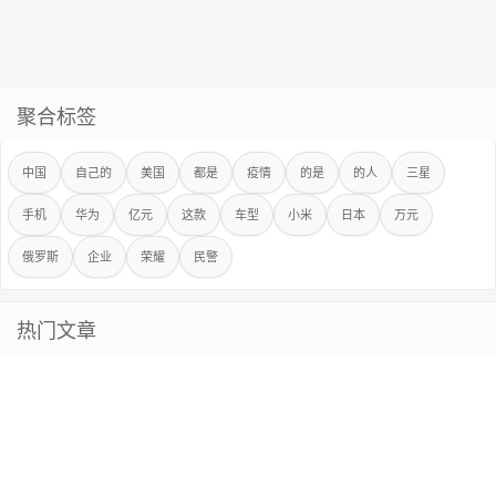
聚合标签
中国
自己的
美国
都是
疫情
的是
的人
三星
手机
华为
亿元
这款
车型
小米
日本
万元
俄罗斯
企业
荣耀
民警
热门文章