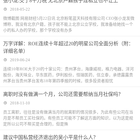
张小龙:交了8千万税 无北京户籍孩子连私立也不让上
2018-05-22
微博截图 网易财经5月22日讯 北京粉笔蓝天科技有限公司 CEO张小龙发微
博称，我没有北京户籍，孩子就不能上北京公立学校，我准备给她找一个
小的私人办的学校，那个学校没有办多
万字详解：ROE连续十年超过20的明星公司全面分析（附：
详细名单）
2019-06-24
连续10年ROE大于20的十家公司：贵州茅台，海康威视，格力电器，洋河
股份，海天味业，华东医药，伊利股份，恒瑞医药，信立泰，承德露露贵
州茅台当贵州茅台发布18年第四季报的时候，很多投资者担忧
离职时没有做满一个月，公司还需要帮纳当月社保吗？
2018-11-10
​员工离职，往往是没有做满当月的就离职的情况很多，为此有些公司在当
月是不帮员工买社保的。有些员工可能不了解这方面的知识，以为这是规
定所以公司不帮买是合理的，但是殊
建议中国私营经济退出的吴小平是什么人？