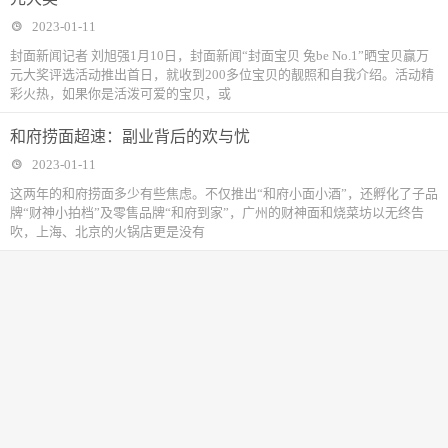
2023-01-11
封面新闻记者 刘旭强1月10日，封面新闻“封面宝贝 兔be No.1”晒宝贝赢万
元大奖评选活动推出首日，就收到200多位宝贝的靓照和自我介绍。活动精
彩火热，如果你是活泼可爱的宝贝，或
和府捞面超速：副业背后的欢与忧
2023-01-11
这两年的和府捞面多少有些焦虑。不仅推出“和府小面小酒”，还孵化了子品
牌“财神小拍档”及零售品牌“和府到家”，广州的财神面和烧菜坊以无终告
吹，上海、北京的火锅店更是没有