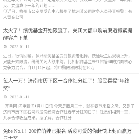
支、要盘算下一年的计划……
但近日，杭州市公安局反诈中心接到了杭州某公司财务人员孙某报警：有
人冒充公司
太火了！绩优基金开始限流了，关闭大额申购前渠道抓紧提
醒客户下单
2023-01-11
近日，行情回暖，多只绩优基金受到投资者追捧，快速吸金后规模上升，
只能开始限流，纷纷关闭大额申购。比如招商基金朱红裕管理的招商核心
竞争力混合，自1月11日起，将申购限额限制在10万
每人一万！济南市历下区一合作社分红了！股民喜提“年终
奖”
2023-01-11
齐鲁网·闪电新闻1月11日讯 今天是腊月二十，就在春节来临之际，又到了
济南市历下区石河岭股份经济合作社春节分红的日子！社员们相聚一堂，
共享合作收益成果。据了解，合作社分
兔be No.1！200位萌娃已报名 活泼可爱的你赶快上封面赢万
元大奖