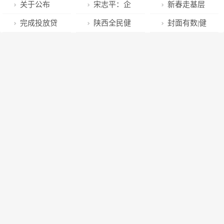
场招商推介会
1.13% 煤炭开
+“四抓”工作法
“抓项目促投
地标入选
进国企”融媒行
关于公布
宋志平：企
新春走基层
采加工板块逆
发展壮大集体
资”专项行动启
“2022年度天
动正式开启
2023年工业企
业文化的竞争
丨“谋划＋实
完成投放贷
陕西全民健
封面有数|健
势上涨
经济
动
府地标美食品
业信息安全综
是企业竞争的
干”，拼个好未
款项目1240个
康保上线！
康消费成关键
牌价值50强”
合防护能力建
最后一场决赛
来
河南加快推动
100元享最高
词，保健品、
设试点企业名
制造业中长期
450万保障
体检、健康功
单的通知
贷款投放
能家电是年货
消费热点