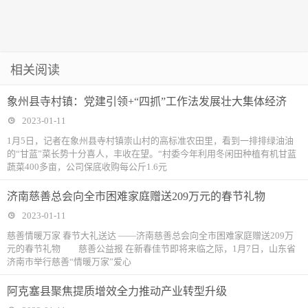
相关阅读
象州县寺村镇：党建引领+“四抓”工作法发展壮大集体经济
2023-01-11
1月5日，记者在象州县寺村镇崇山村的高标准农田里，看到一排排绿油油
的“甘蓝”菜长势十分喜人，丰收在望。“村委今年利用冬闲田种植有机甘蓝
蔬菜400多亩，公司保底收购每公斤1.6元
济南慈善总会向全市困难家庭赠送209万元的春节礼物
2023-01-11
慈善情暖万家 春节大礼送达 ——济南慈善总会向全市困难家庭赠送209万
元的春节礼物 慈善公益报 在新春佳节即将来临之际，1月7日，山东省
济南市举行慈善“情暖万家”爱心
阿克塞县聚焦提质增效全力推动产业转型升级