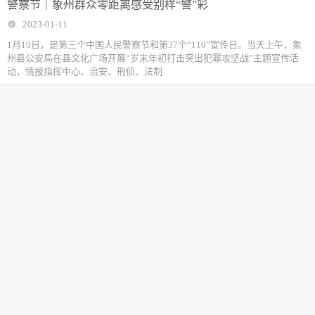
警察节｜象州群众零距离感受别样“警”彩
2023-01-11
1月10日，是第三个中国人民警察节和第37个“110”宣传日。当天上午，象
州县公安局在县文化广场开展“岁末年初打击突出犯罪攻坚战”主题宣传活
动，情报指挥中心、治安、刑侦、法制