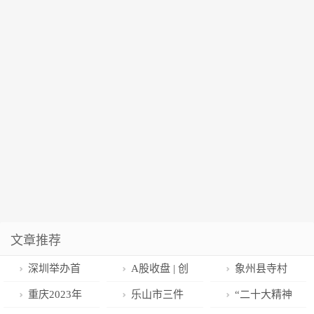
文章推荐
深圳举办首
A股收盘 | 创
象州县寺村
届金融产业专
业板指跌
镇：党建引领
重庆2023年
乐山市三件
“二十大精神