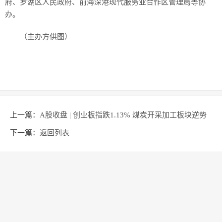
府、罗湖区人民政府、前海深港现代服务业合作区管理局等协
办。
（主办方供图）
上一篇：
A股收盘 | 创业板指跌1.13% 煤炭开采加工板块逆势
上涨
下一篇：
返回列表