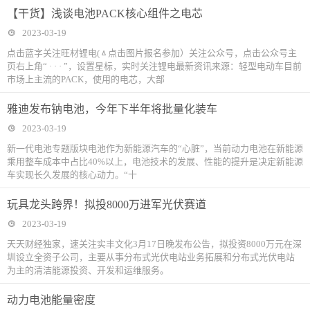
【干货】浅谈电池PACK核心组件之电芯
2023-03-19
点击蓝字关注旺材锂电(ㅿ点击图片报名参加）关注公众号，点击公众号主
页右上角“ · · · ”，设置星标，实时关注锂电最新资讯来源：轻型电动车目前
市场上主流的PACK，使用的电芯，大部
雅迪发布钠电池，今年下半年将批量化装车
2023-03-19
新一代电池专题版块电池作为新能源汽车的“心脏”，当前动力电池在新能源
乘用整车成本中占比40%以上，电池技术的发展、性能的提升是决定新能源
车实现长久发展的核心动力。“十
玩具龙头跨界！拟投8000万进军光伏赛道
2023-03-19
天天财经独家，速关注实丰文化3月17日晚发布公告，拟投资8000万元在深
圳设立全资子公司，主要从事分布式光伏电站业务拓展和分布式光伏电站
为主的清洁能源投资、开发和运维服务。
动力电池能量密度