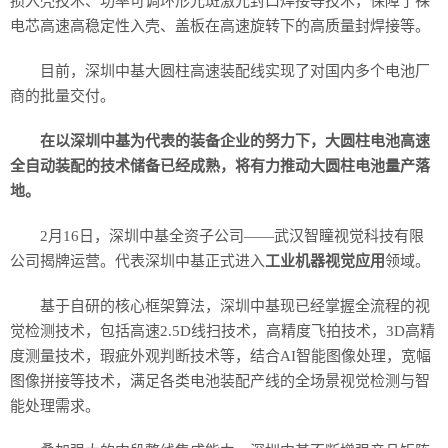
损入壳技术、功率可调环形光斑激光封口焊接等技术，保障了裸
电芯高速高稳定性入壳、盖板在高速旋转下的高质量封焊接等。
目前，深圳中基大圆柱高速装配线实现了对国内多个电池厂
商的批量交付。
在以深圳中基为代表的装备企业的努力下，大圆柱电池高速
全自动装配的技术储备已经成熟，将有力推动大圆柱电池量产落
地。
2月16日，深圳中基全资子公司——武汉智瞳视觉科技有限
公司揭牌运营。代表深圳中基正式进入
工业机器视觉应用
领域。
基于自研的核心框架算法，深圳中基现已经掌握全流程的视
觉检测技术，包括高速2.5D线扫技术，高精度飞拍技术，3D高精
度测量技术，瑕疵外观判断技术等，结合AI智能图像处理，宽幅
图像拼接等技术，满足各类电池装配产线的全场景视觉检测与智
能处理需求。