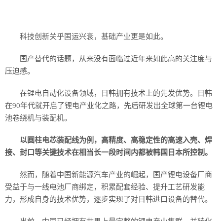
科技创新关乎国运兴衰，基础产业更是如此。
国产替代的话题，从来没有面临过近年来如此高的关注度与
压迫感。
在锂电自动化设备领域，日韩拥有技术上的先发优势。日韩
在90年代就开启了锂电产业化之路，先后研发出全球第一台锂电
池卷绕机与装配机。
以圆柱电芯装配线为例，高精度、高稳定性的高速入壳、焊
接、封口等关键技术在相当长一段时间内都被韩国日本所控制。
然而，随着中国新能源汽车产业的崛起，国产锂电设备厂商
受益于与一线电池厂商绑定，积累配套经验、提升工艺研发能
力，形成自身的技术优势，逐步实现了对日韩进口设备的替代。