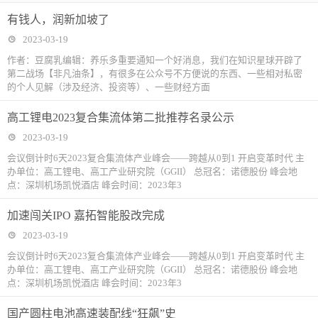
有钱人，润新加坡了
2023-03-19
作者：豆腐乳编辑：养乐多重要通知一个好消息，我们在知识星球开辟了
第二战场【非凡油条】，有很多在公众号不方便说的东西、一些相对私密
的个人见解（涉及经济、投资等）、一些财经方面
高工锂电2023复合集流体第二批推荐名录公示
2023-03-19
会议倒计时6天2023复合集流体产业峰会——跨越从0到1 开启变革时代 主
办单位：高工锂电、高工产业研究院（GGII） 总冠名：诺德股份 峰会地
点：深圳机场凯悦酒店 峰会时间：2023年3
加速闯关IPO 嘉拓智能股改完成
2023-03-19
会议倒计时6天2023复合集流体产业峰会——跨越从0到1 开启变革时代 主
办单位：高工锂电、高工产业研究院（GGII） 总冠名：诺德股份 峰会地
点：深圳机场凯悦酒店 峰会时间：2023年3
国产圆柱电池高速装配线“狂飙”史