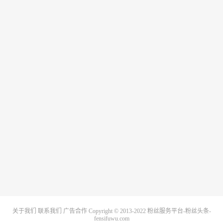
关于我们
联系我们
广告合作
Copyright © 2013-2022
粉丝服务平台-粉丝头条-
fensifuwu.com