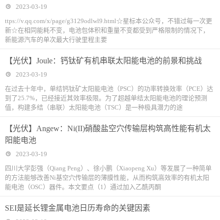
2023-03-19
ttps://v.qq.com/x/page/g3129odlwl9.html☆星标本公众号，不错过每一次更
新☆在相同能耗不变，电池包体积和重量不变都受到严格限制的情况下，
新能源汽车的单次最大行驶里程主要
【光伏】Joule：钙钛矿有机串联太阳能电池的前景和挑战
2023-03-19
在过去十年中，单结钙钛矿太阳能电池（PSC）的功率转换效率（PCE）达
到了25.7%，已经接近其效率极限。为了超越单结太阳能电池的理论预测
值，构建多结（串联）太阳能电池（TSC）是一种极具潜力的途
【光伏】Angew：Ni(II)硝酸盐空穴传输层构筑高性能有机太
阳能电池
2023-03-19
四川大学彭强（Qiang Peng）、徐小鹏（Xiaopeng Xu）等发展了一种简单
的方法能够改善Ni基空穴传输层的薄膜性能，从而构筑高效率的有机太阳
能电池（OSC）器件。本文要点（1）通过加入乙酰丙酮
SEI是延长锂金属电池日历寿命的关键因素