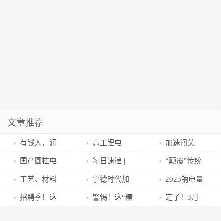
文章推荐
有钱人，润
高工锂电
加速闯关
新加坡了
2023复合集流
IPO 嘉拓智能
国产圆柱电
每日速递 |
“颠覆”传统
体第二批推荐
股改完成
池高速装配线
国轩高科
除湿方案：中
工艺、材料
宁德时代加
2023钠电量
名录公示
“狂飙”史
50GWh锂电设
温再生重构锂
并进 加速复合
码重卡换电
产元年 如何打
招聘季！这
警惕！这“糖
定了！3月
备项目招标
电节能
集流体“从0到
破负极“掣
些问题你要注
果”千万别碰
20日，哈尔滨