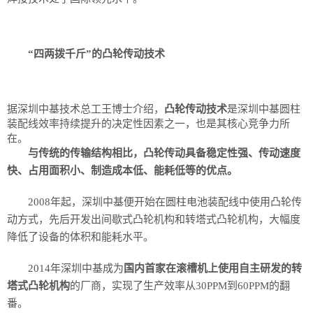
“四两拨千斤”的凸轮传动技术
据深圳中基技术总工王博士介绍，
凸轮传动技术
是深圳中基圆柱
装配线效率持续提升的决定性因素之一，也是其核心竞争力所
在。
与传统的传输结构相比，凸轮传动具备稳定性强、传动速度
快、占用面积小、制造成本低、能耗低等的优点。
2008年起，深圳中基便开始在圆柱电池装配线中使用凸轮传
动方式，先后开发出间歇式凸轮机构和转塔式凸轮机构，大幅度
降低了设备的体积和能耗水平。
2014年深圳中基成为
国内首家在滚槽机上使用自主研发的转
塔式凸轮机构
的厂商，实现了生产效率从30PPM到60PPM的翻
番。