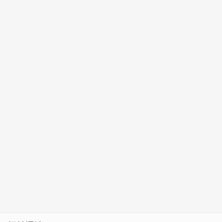
1”
肘”？
意
正式启动！