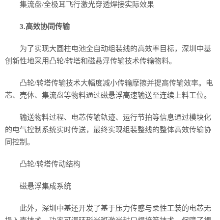
集流盘/全极耳飞行激光穿透焊接实际效果
3.高效协同传输
为了实现大圆柱电池全自动组装线的高效率目标，深圳中基
创新性地采用凸轮/转塔和磁悬浮传输技术传输物料。
凸轮/转塔传输技术大幅度减小传输摩擦并提高传输效率。电
芯、壳体、集流盘等物料通过磁悬浮高速输送至连续上料工位。
输送物料过程、电芯传输轨迹、运行节拍等信息通过模块化
的电气控制系统实时传送，最终实现组装整线的整体高效传输协
同控制。
凸轮/转塔传动结构
磁悬浮集成系统
此外，深圳中基还开发了基于压力传感与柔性工装的电芯无