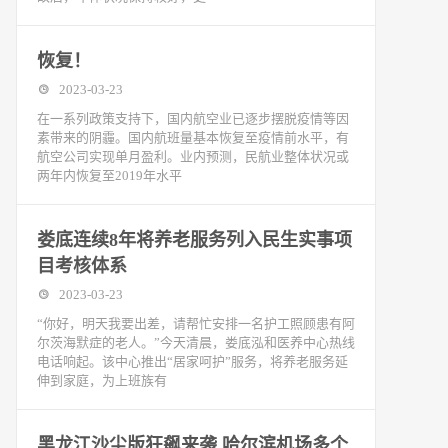
恢复！
2023-03-23
在一系列政策支持下，国内航空业已逐步摆脱疫情等因
素带来的阴霾。国内航班量基本恢复至疫情前水平，有
航空公司实现单月盈利。业内预测，民航业整体状况或
两年内恢复至2019年水平
娄底连续8年将养老服务列入民生实事项
目考核体系
2023-03-23
“你好，明天我要出差，请帮忙安排一名护工照顾患有阿
尔茨海默症的老人。”今天清晨，娄底泓和医养中心热线
电话响起。该中心推出“居家呵护”服务，将养老服务延
伸到家庭，为上班族有
黑龙江沙尘版狂飙来袭 哈尔滨机场多个