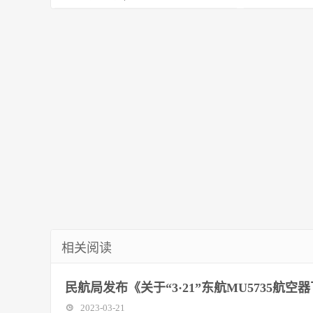
工作磋商会
这样玩！
相关阅读
民航局发布《关于“3·21”东航MU5735
2023-03-21