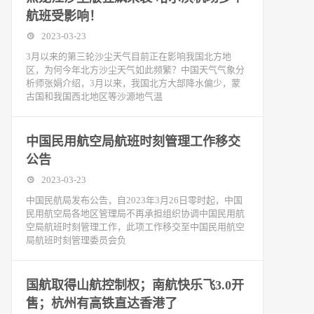
航班受影响！
2023-03-23
3月以来的第三轮沙尘天气目前正在影响我国北方地
区，为何今年北方沙尘天气如此频繁？中国天气气象分
析师张娟介绍，3月以来，我国北方大部降水偏少，蒙
古国和我国西北地区等沙源地气温
中国民用航空局航班时刻管理工作移交
公告
2023-03-23
中国民航局发布公告，自2023年3月26日零时起，中国
民用航空局各地区管理局不再承担组织协调中国民用航
空局航班时刻管理工作，此项工作移交至中国民用航空
局航班时刻管理委员会负
国航取得山航控制权；南航快乐飞3.0开
售；杭州有高铁直达香港了