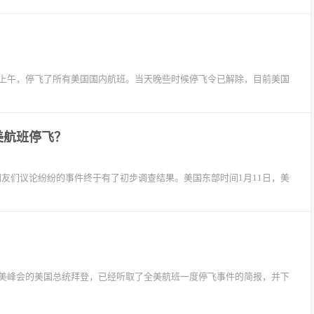
日上午，停飞了所有美国国内航班。当天晚些时候停飞令已解除，目前美国
美航班停飞？
网友们议论纷纷的事件终于有了初步调查结果。美国东部时间1月11日，美
北美峰会的美国总统拜登，已经听取了全美航班一度停飞事件的简报，并下