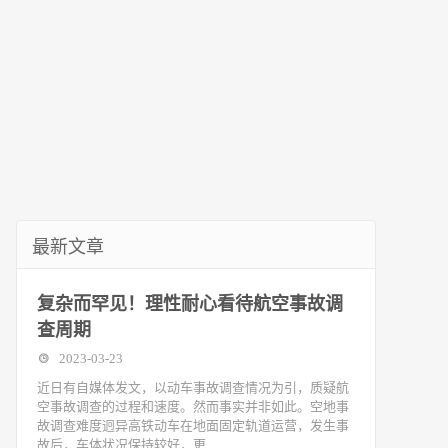
最新文章
复杂而罕见！理性耐心看待航空事故调
查周期
2023-03-23
近日有自媒体发文，以动车事故调查情况为引，质疑航
空事故调查的过程和速度。然而事实并非如此。空地事
故调查难度迥异高铁动车在地面固定轨道运营，发生事
故后，车体状况保持较好，更