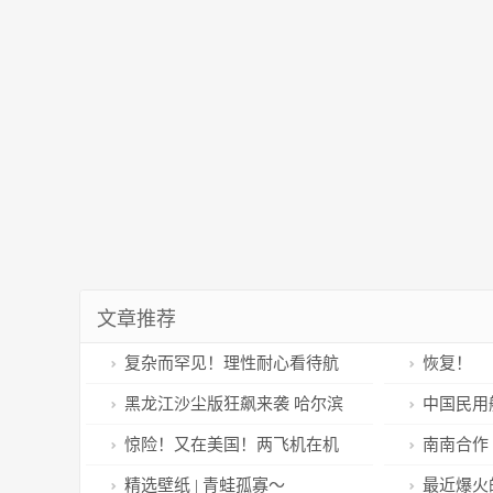
文章推荐
复杂而罕见！理性耐心看待航
恢复！
空事故调查周期
黑龙江沙尘版狂飙来袭 哈尔滨
中国民用
机场多个航班受影响！
工作移交公
惊险！又在美国！两飞机在机
南南合作
场险些相撞！
国家粮食和
精选壁纸 | 青蛙孤寡～
最近爆火