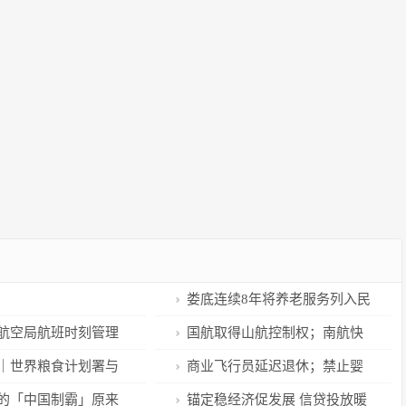
娄底连续8年将养老服务列入民
生实事项目考核体系
航空局航班时刻管理
国航取得山航控制权；南航快
告
乐飞3.0开售；杭州有高铁直达香
｜世界粮食计划署与
商业飞行员延迟退休；禁止婴
港了
物资储备局召开年度
儿“抱座膝上飞行”；汉莎将推新
的「中国制霸」原来
锚定稳经济促发展 信贷投放暖