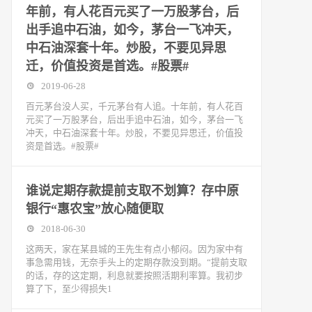
年前，有人花百元买了一万股茅台，后
出手追中石油，如今，茅台一飞冲天，
中石油深套十年。炒股，不要见异思
迁，价值投资是首选。#股票#
2019-06-28
百元茅台没人买，千元茅台有人追。十年前，有人花百
元买了一万股茅台，后出手追中石油，如今，茅台一飞
冲天，中石油深套十年。炒股，不要见异思迁，价值投
资是首选。#股票#
谁说定期存款提前支取不划算？存中原
银行“惠农宝”放心随便取
2018-06-30
这两天，家在某县城的王先生有点小郁闷。因为家中有
事急需用钱，无奈手头上的定期存款没到期。“提前支取
的话，存的这定期，利息就要按照活期利率算。我初步
算了下，至少得损失1