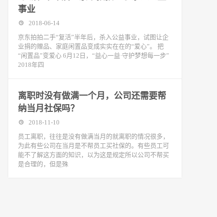
事业
2018-06-14
京东拍拍二手“复活”半年后，杀入公益事业，试图让企
业捐的赠品、家庭闲置品变成实实在在的“爱心”。 把
“闲置品”变爱心 6月12日，“益心一益·守护梦想每一步”
2018年四
离职时没有做满一个月，公司还需要帮
纳当月社保吗？
2018-11-10
​员工离职，往往是没有做满当月的就离职的情况很多，
为此有些公司在当月是不帮员工买社保的。有些员工可
能不了解这方面的知识，以为这是规定所以公司不帮买
是合理的，但是殊