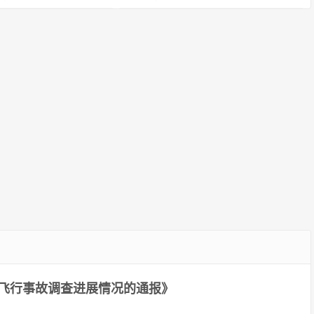
议
航司
意浓
航空器飞行事故调查进展情况的通报》