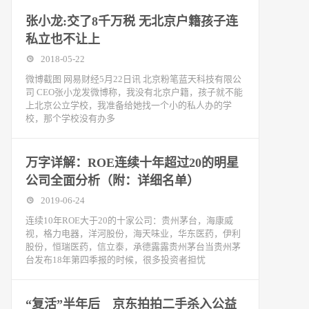
张小龙:交了8千万税 无北京户籍孩子连
私立也不让上
2018-05-22
微博截图 网易财经5月22日讯 北京粉笔蓝天科技有限公
司 CEO张小龙发微博称，我没有北京户籍，孩子就不能
上北京公立学校，我准备给她找一个小的私人办的学
校，那个学校没有办多
万字详解：ROE连续十年超过20的明星
公司全面分析（附：详细名单）
2019-06-24
连续10年ROE大于20的十家公司：贵州茅台，海康威
视，格力电器，洋河股份，海天味业，华东医药，伊利
股份，恒瑞医药，信立泰，承德露露贵州茅台当贵州茅
台发布18年第四季报的时候，很多投资者担忧
“复活”半年后 京东拍拍二手杀入公益