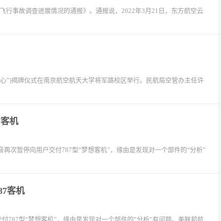
航空器飞行事故调查进展情况的通报》。通报说，2022年3月21日，东方航空云
究中心”)揭牌仪式在南京航空航天大学将军路校区举行。民航局空管办主任许
7客机
音再次暂停向用户交付787型“梦想客机”，缘由是发现对一个部件的“分析”
7客机
付787型“梦想客机”，缘由是发现对一个部件的“分析”有问题。美联邦航