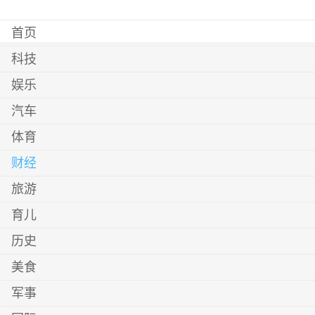
首页
科技
娱乐
汽车
体育
财经
旅游
育儿
历史
美食
军事