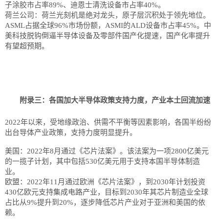
子涂胶市占率89%、迪恩士清洗设备市占率40%。
荷兰公司：荷兰光刻机是绝对龙头，原子层沉积处于领先地位。
ASML占据全球96%市场份额，ASMI的ALD设备市占率45%。中
美科技脱钩倒逼半导体设备及零部件国产化提速，国产化率提升
有望超预期。
附录三：各国加大半导体政策支持力度，产业本土回流加速
2022年以来，受地缘政治、供需不平衡等因素影响，各国半纷纷
出台导体产业政策，支持力度明显提升。
美国：2022年8月通过《芯片法案》。该法案为一项2800亿美元
的一揽子计划，其中包括530亿美元用于支持本国半导体制造
业。
欧盟：2022年11月通过欧洲《芯片法案》，到2030年计划投资
430亿欧元支持集成电路产业，目标到2030年其芯片制造业全球
占比从9%提升到20%，逐步降低芯片产业对于亚洲和美国的依
赖。