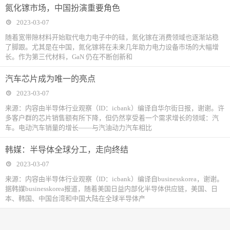
氮化镓市场，中国扮演重要角色
2023-03-07
随着宽带隙材料开始取代电力电子中的硅，氮化镓在消费领域也逐渐站稳
了脚跟。尤其是在中国，氮化镓将在未来几年助力电力设备市场的大幅增
长。作为第三代材料，GaN 仍在不断创新和
汽车芯片成为唯一的亮点
2023-03-07
来源：内容由半导体行业观察（ID：icbank）编译自华尔街日报，谢谢。许
多客户群的芯片销售额有所下降，但仍然享受着一个需求增长的领域：汽
车。电动汽车销量的增长——与汽油动力汽车相比
韩媒：半导体全球分工，走向终结
2023-03-07
来源：内容由半导体行业观察（ID：icbank）编译自businesskorea，谢谢。
据韩媒businesskorea报道，随着美国日益内部化半导体供应链，美国、日
本、韩国、中国台湾和中国大陆在全球半导体产