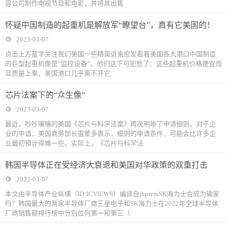
容公司制作电视节目和电影，并将其出售
怀疑中国制造的起重机是解放军“瞭望台”，真有它美国的！
2023-03-07
点击上方蓝字关注我们美国一些精英近来愈发看着美国各大港口中国制造
的巨型起重机像是“监控设备”。他们这下可犯愁了：这些起重机价格便宜而
且质量上乘，美国港口几乎离不开它
芯片法案下的“众生像”
2023-03-07
最近，吵吵嚷嚷的美国《芯片与科学法案》再次明晰了申请细则。对于企
业的申请，美国商务部长雷蒙多表示，细则的申请条件，可能会比许多企
业最初预计得难一些。实际上，《芯片与科学法
韩国半导体正在受经济大衰退和美国对华政策的双重打击
2023-03-07
本文由半导体产业纵横（ID:ICVIEWS）编译自jbpressSK海力士会成为输家
吗？韩国最大的两家半导体厂商三星电子和SK海力士在2022年全球半导体
厂商销售额排行榜中分别位列第一和第三（