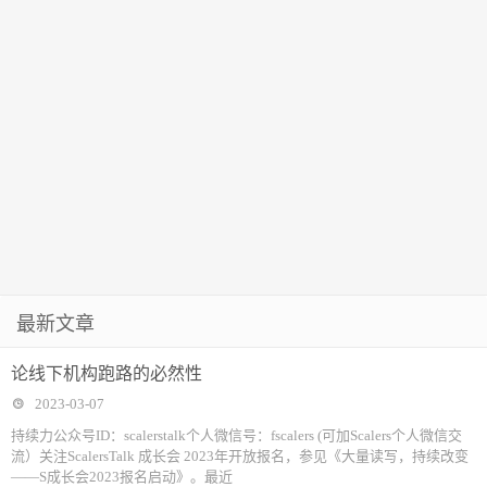
最新文章
论线下机构跑路的必然性
2023-03-07
持续力公众号ID：scalerstalk个人微信号：fscalers (可加Scalers个人微信交
流）关注ScalersTalk 成长会 2023年开放报名，参见《大量读写，持续改变
——S成长会2023报名启动》。最近