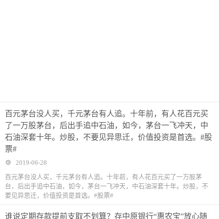
百元茅台没人买，千元茅台有人追。十年前，有人花百元买
了一万股茅台，后出手追中石油，如今，茅台一飞冲天，中
石油深套十年。炒股，不要见异思迁，价值投资是首选。#股
票#
2019-06-28
百元茅台没人买，千元茅台有人追。十年前，有人花百元买了一万股茅
台，后出手追中石油，如今，茅台一飞冲天，中石油深套十年。炒股，不
要见异思迁，价值投资是首选。#股票#
谁说定期存款提前支取不划算？存中原银行“惠农宝”放心随