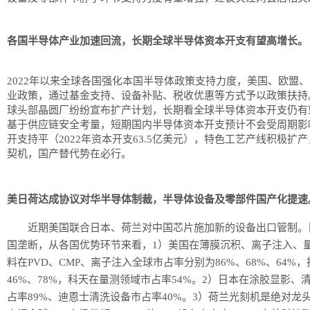
各国半导体产业加速回流，长期全球半导体资本开支有望高增长。
2022年以来全球各国强化本国半导体政策支持力度，美国、欧盟
业政策，通过基金支持、设备补贴、税收优惠等方式予以政策扶持
球头部晶圆厂纷纷宣布扩产计划，长期看全球半导体资本开支仍有
基于供应链安全考量，短期国内半导体资本开支预计不会受周期影响
开支持平（2022年资本开支63.5亿美元），特色工艺产线积极
契机，国产替代势在必行。
美日荷达成协议对华半导体制裁，半导体设备及零部件国产化提速
近期美国联合日本、荷兰对中国芯片施加新的设备出口管制。
国垄断，从各国优势环节来看，1）美国在薄膜沉积、离子注入、
料在PVD、CMP、离子注入全球市占率分别为86%、68%、64%
46%、78%，科天在量测领域市占率54%。2）日本在涂胶显影
占率89%、迪恩士清洗设备市占率40%。3）荷兰光刻机是绝对龙