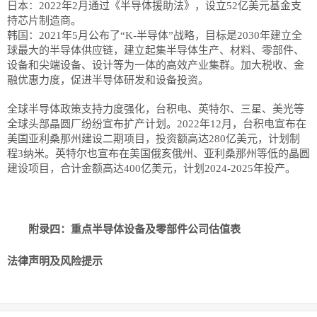
日本：2022年2月通过《半导体援助法》，设立52亿美元基金支
持芯片制造商。
韩国：2021年5月公布了“K-半导体”战略，目标是2030年建立全
球最大的半导体供应链，建立起集半导体生产、材料、零部件、
设备和尖端设备、设计等为一体的高效产业集群。加大税收、金
融优惠力度，促进半导体研发和设备投资。
全球半导体政策支持力度强化，台积电、英特尔、三星、美光等
全球头部晶圆厂纷纷宣布扩产计划。2022年12月，台积电宣布在
美国亚利桑那州建设二期项目，投资额高达280亿美元，计划制
程3纳米。英特尔也宣布在美国俄亥俄州、亚利桑那州等低的晶圆
建设项目，合计金额高达400亿美元，计划2024-2025年投产。
附录四：
重点半导体设备及零部件公司估值表
法律声明及风险提示