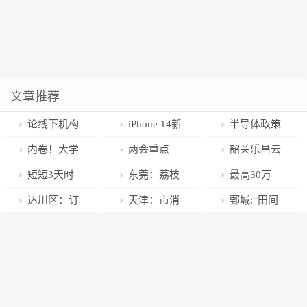
文章推荐
论线下机构
iPhone 14新
半导体政策
跑路的必然性
颜色或今明发
更新（浙商）
内卷！大学
两会重点
韶关乐昌云
布/微软利用
里招聘洗碗
（浙商通信）
岩镇高标准规
短短3天时
东莞：荔枝
最高30万
ChatGPT推进
工？
划打造蔬菜专
间，千军万马
成花喜人 有望
元！2023年河
达川区：订
天津：市消
鄄城:“田间
无代码开发/
业镇
汇聚广东 预制
迎来丰年
北省专利资助
单农业喜丰收
安委督察组对
课堂”助春耕
京东百亿补贴
菜“广交会”破
金3月6日起申
农企双赢有“密
金融行业管理
商品不支持价
茧而出
报
码”
单位开展消防
保
安全专项督察