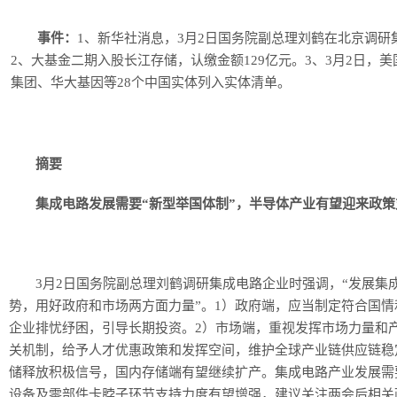
事件：
1、新华社消息，3月2日国务院副总理刘鹤在北京调
2、大基金二期入股长江存储，认缴金额129亿元。3、3月2日，
集团、华大基因等28个中国实体列入实体清单。
摘要
集成电路发展需要“新型举国体制”，半导体产业有望迎来政策
3月2日国务院副总理刘鹤调研集成电路企业时强调，“发展集
势，用好政府和市场两方面力量”。1）政府端，应当制定符合国
企业排忧纾困，引导长期投资。2）市场端，重视发挥市场力量和
关机制，给予人才优惠政策和发挥空间，维护全球产业链供应链稳定
储释放积极信号，国内存储端有望继续扩产。集成电路产业发展需
设备及零部件卡脖子环节支持力度有望增强，建议关注两会后相关