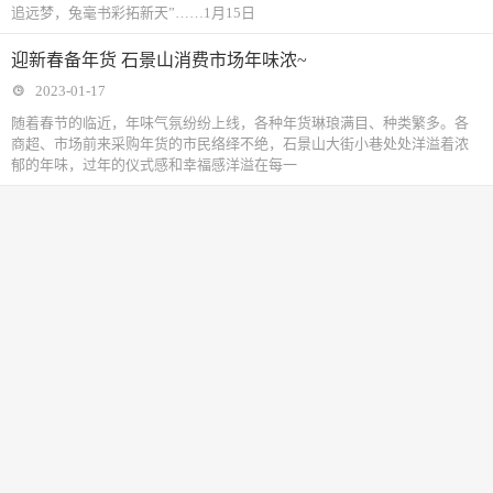
追远梦，兔毫书彩拓新天”……1月15日
迎新春备年货 石景山消费市场年味浓~
2023-01-17
随着春节的临近，年味气氛纷纷上线，各种年货琳琅满目、种类繁多。各
商超、市场前来采购年货的市民络绎不绝，石景山大街小巷处处洋溢着浓
郁的年味，过年的仪式感和幸福感洋溢在每一