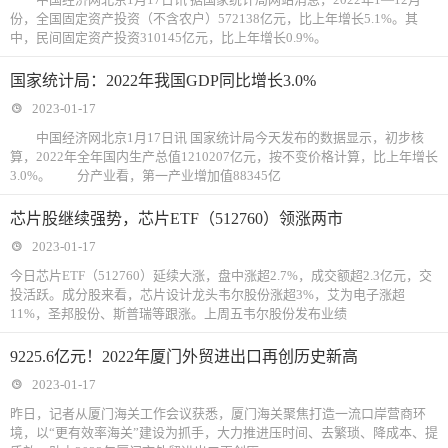
份，全国固定资产投资（不含农户）572138亿元，比上年增长5.1%。其
中，民间固定资产投资310145亿元，比上年增长0.9%。
国家统计局：2022年我国GDP同比增长3.0%
2023-01-17
中国经济网北京1月17日讯 国家统计局今天发布的数据显示，初步核
算，2022年全年国内生产总值1210207亿元，按不变价格计算，比上年增长
3.0%。 分产业看，第一产业增加值88345亿
芯片股继续强势，芯片ETF（512760）领涨两市
2023-01-17
今日芯片ETF（512760）延续大涨，盘中涨超2.7%，成交额超2.3亿元，交
投活跃。成分股来看，芯片设计龙头韦尔股份涨超3%，艾为电子涨超
11%，圣邦股份、斯普瑞等跟涨。上周五韦尔股份发布业绩
9225.6亿元！2022年厦门外贸进出口再创历史新高
2023-01-17
昨日，记者从厦门海关工作会议获悉，厦门海关聚焦打造一流口岸营商环
境，以“更有效率海关”建设为抓手，大力推进压时间、去繁琐、降成本、提