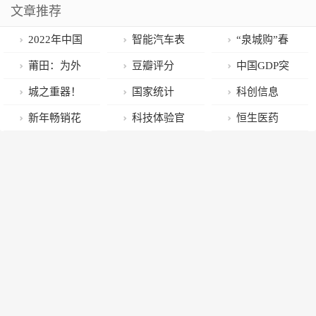
文章推荐
2022年中国
智能汽车表
“泉城购”春
GDP达
现强势，智能
节消费券1月
莆田：为外
豆瓣评分
中国GDP突
1210207亿元
汽车ETF涨超
18日起发放，
资企业减压力
9.1，出版30余
破120万亿 同
城之重器！
国家统计
科创信息
同比增长3%
1.4%，顺络电
均为零售、住
增活力
年！作者业绩
比增3%
2022年深圳国
局：2022年中
ETF(588260)1
新年畅销花
科技体验官
恒生医药
子涨超5.2%
宿、餐饮类，
超越巴菲特！
资十件大事出
国GDP同比增
月16日收涨
探访河南品种
｜国美APP重
ETF（159892
分两轮
炉
长3%
2.73%，成交
最全的蝴蝶兰
回家电主业，
）盘中跌超
额达2913万元
培育基地
“有品无货”，
2%，强势复苏
直播点赞就两
期现调整布局
位数
良机