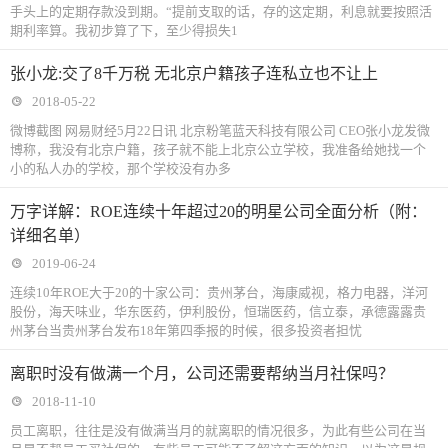
手头上的定期存款没到期。“提前支取的话，存的这定期，利息就要按照活
期利率算。我初步算了下，至少得损失1
张小龙:交了8千万税 无北京户籍孩子连私立也不让上
2018-05-22
微博截图 网易财经5月22日讯 北京粉笔蓝天科技有限公司 CEO张小龙发微
博称，我没有北京户籍，孩子就不能上北京公立学校，我准备给她找一个
小的私人办的学校，那个学校没有办多
万字详解：ROE连续十年超过20的明星公司全面分析（附：
详细名单）
2019-06-24
连续10年ROE大于20的十家公司：贵州茅台，海康威视，格力电器，洋河
股份，海天味业，华东医药，伊利股份，恒瑞医药，信立泰，承德露露贵
州茅台当贵州茅台发布18年第四季报的时候，很多投资者担忧
离职时没有做满一个月，公司还需要帮纳当月社保吗？
2018-11-10
​员工离职，往往是没有做满当月的就离职的情况很多，为此有些公司在当