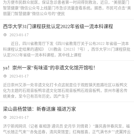
为方便市民群众就医，保证急诊患者第一时间得到救治，近日，“美丽厦门
智慧健康”微信公众号上线厦门市急诊流量查看系统。据悉，市民可点击“美
丽厦门智慧健康”微信公众号的“便民
西华大学31门课程获批认定2022年省级一流本科课程
2023-01-17
近日，四川省教育厅下发《四川省教育厅关于公布2022 年省级一流本
科课程认定结果的通知》（川教函〔2023〕7号），西华大学31门课程获批
认定2022年省级一流本科课程，其中线上课程
ya！崇州一家“有味道”的非遗文化馆开馆啦！
2023-01-17
近日崇州又添一处非遗文化打卡点这就是位于观胜镇天胜路社区以板鸭文
化为主题的石观音板鸭非遗文化馆石观音板鸭石观音板鸭，崇州市著名传
统美食，至今已有百年历史。因产生于
梁山县杨营镇：新春送廉 福进万家
2023-01-17
济宁新闻网讯（记者 崔相游 通讯员 史月华 刘倩君 ）“廉风喜伴春风至，福
气长随正气来”“赤兔追春，清风荣馆里；红梅报喜，正气满书乡”“虎翼抟云