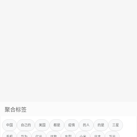
聚合标签
中国
自己的
美国
都是
疫情
的人
的是
三星
手机
华为
亿元
这款
车型
小米
日本
万元