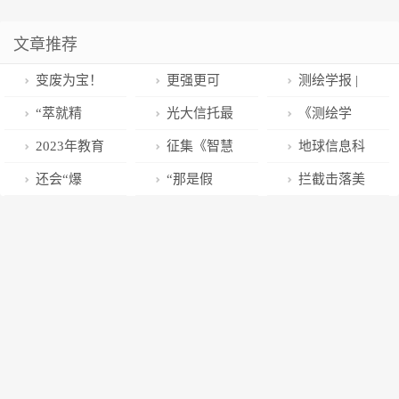
文章推荐
变废为宝！
更强更可
测绘学报 |
蟹壳“变身”钠
靠！OpenAI公
林东方：顾及
“萃就精
光大信托最
《测绘学
电阳极：性能
布GPT-4：可
地表散射贡献
华”，让好内容
早逾期的信托
报》2023年第
2023年教育
征集《智慧
地球信息科
更好且更便宜
在考试中超过
与多基线参数
成为顶流！财
产品之一
2期目录
部高等学校地
城市交通应用
学学报 | 基于
还会“爆
“那是假
拦截击落美
90%的人类
线性相关性的
联社首届内容
理科学类专业
与发展》参编
开源数据和条
雷”？又有消息
的！”马斯克、
无人机？俄国
PolInSAR植被
创作者生态大
教学指导委员
单位及应用案
件生成对抗网
从美国传来
比亚迪发声
防部回应
高反演方法
会与你“成都
会暨中国地理
例
络的地形重建
——
见”
学会地理教育
方法
工作委员会联
合年会通知