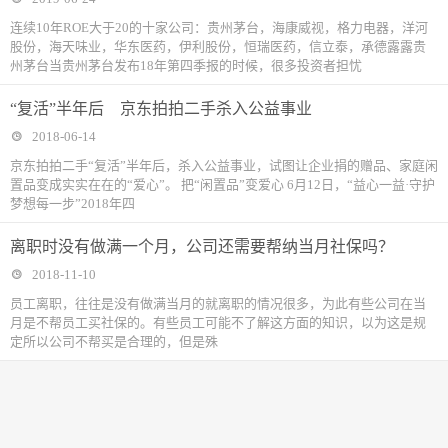
连续10年ROE大于20的十家公司：贵州茅台，海康威视，格力电器，洋河
股份，海天味业，华东医药，伊利股份，恒瑞医药，信立泰，承德露露贵
州茅台当贵州茅台发布18年第四季报的时候，很多投资者担忧
“复活”半年后 京东拍拍二手杀入公益事业
2018-06-14
京东拍拍二手“复活”半年后，杀入公益事业，试图让企业捐的赠品、家庭闲
置品变成实实在在的“爱心”。 把“闲置品”变爱心 6月12日，“益心一益·守护
梦想每一步”2018年四
离职时没有做满一个月，公司还需要帮纳当月社保吗？
2018-11-10
​员工离职，往往是没有做满当月的就离职的情况很多，为此有些公司在当
月是不帮员工买社保的。有些员工可能不了解这方面的知识，以为这是规
定所以公司不帮买是合理的，但是殊