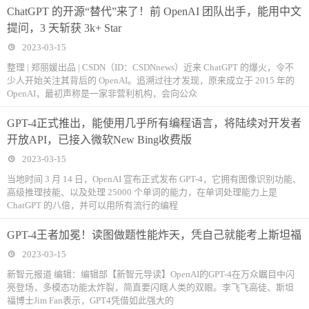
ChatGPT 的开源“替代”来了！前 OpenAI 团队出手，能用中文
提问，3 天斩获 3k+ Star
2023-03-15
整理 | 郑丽媛出品 | CSDN（ID：CSDNnews）近来 ChatGPT 的爆火，令不
少人开始关注其背后的 OpenAI。追溯过往才发现，原来成立于 2015 年的
OpenAI，最初声称是一家非营利机构，会向公众
GPT-4正式推出，能使用几乎所有编程语言，将陆续对开发者
开放API，已接入微软New Bing收费版
2023-03-15
当地时间 3 月 14 日，OpenAI 宣布正式发布 GPT-4，它拥有图像识别功能、
高级推理技能、以及处理 25000 个单词的能力，在单词处理能力上是
ChatGPT 的八倍，并可以用所有流行的编程
GPT-4王者加冕！读图做题性能炸天，凭自己就能考上斯坦福
2023-03-15
新智元报道 编辑：编辑部【新智元导读】OpenAI的GPT-4在万众瞩目中闪
亮登场，多模态功能太炸裂，简直要闪瞎人类的双眼。李飞飞高徒、斯坦
福博士Jim Fan表示，GPT4凭借如此强大的