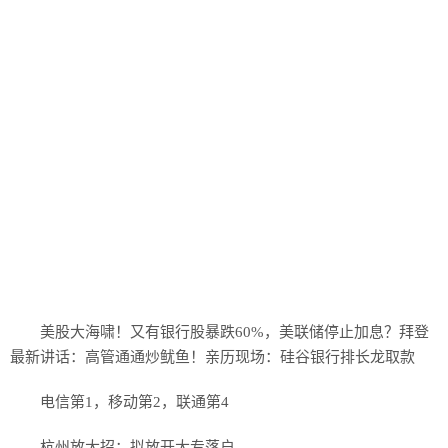
美股大海啸！又有银行股暴跌60%，美联储停止加息？拜登
最新讲话：高管通通炒鱿鱼！亲历现场：硅谷银行排长龙取款
电信第1，移动第2，联通第4
杭州放大招：拟放开大专落户