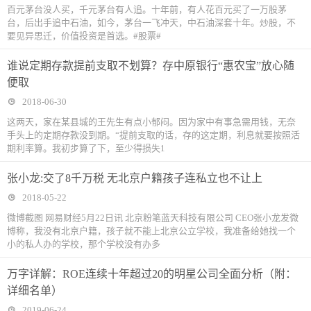
百元茅台没人买，千元茅台有人追。十年前，有人花百元买了一万股茅
台，后出手追中石油，如今，茅台一飞冲天，中石油深套十年。炒股，不
要见异思迁，价值投资是首选。#股票#
谁说定期存款提前支取不划算？存中原银行“惠农宝”放心随
便取
2018-06-30
这两天，家在某县城的王先生有点小郁闷。因为家中有事急需用钱，无奈
手头上的定期存款没到期。“提前支取的话，存的这定期，利息就要按照活
期利率算。我初步算了下，至少得损失1
张小龙:交了8千万税 无北京户籍孩子连私立也不让上
2018-05-22
微博截图 网易财经5月22日讯 北京粉笔蓝天科技有限公司 CEO张小龙发微
博称，我没有北京户籍，孩子就不能上北京公立学校，我准备给她找一个
小的私人办的学校，那个学校没有办多
万字详解：ROE连续十年超过20的明星公司全面分析（附：
详细名单）
2019-06-24