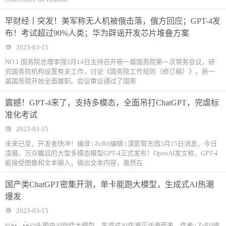
早财经丨突发！美军称无人机被俄击落，俄方回应；GPT-4发
布！考试超过90%人类；华为辟谣开发芯片堆叠方案
2023-03-15
NO.1 国务院总理李强3月14日主持召开新一届国务院第一次常务会议，研
究国务院机构设置有关工作，讨论《国务院工作规则（修订稿）》。新一
届国务院开始全面履职。会议审议通过了国务
震撼！GPT-4来了，支持多模态，全面吊打ChatGPT，完虐标
准化考试
2023-03-15
未来已至，开发者快冲！编译 | ZeR0编辑 | 漠影智东西3月15日消息，今日
凌晨，万众瞩目的大型多模态模型GPT-4正式发布！OpenAI发文称，GPT-4
能接受图像和文本输入，输出文本内容，虽然在
国产类ChatGPT密集开测，单卡能跑大模型，生成式AI热潮
爆发
2023-03-15
୧(๑•̀◡•́๑)૭头图由AI创作大模型、生成式AI热潮正汹涌而来。作者 | ZeR0编