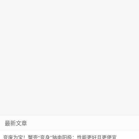
最新文章
变废为宝！蟹壳“变身”钠电阳极：性能更好且更便宜