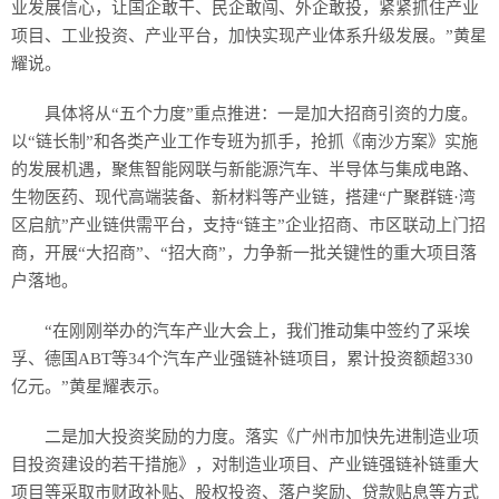
业发展信心，让国企敢干、民企敢闯、外企敢投，紧紧抓住产业
项目、工业投资、产业平台，加快实现产业体系升级发展。”黄星
耀说。
具体将从“五个力度”重点推进：一是加大招商引资的力度。
以“链长制”和各类产业工作专班为抓手，抢抓《南沙方案》实施
的发展机遇，聚焦智能网联与新能源汽车、半导体与集成电路、
生物医药、现代高端装备、新材料等产业链，搭建“广聚群链·湾
区启航”产业链供需平台，支持“链主”企业招商、市区联动上门招
商，开展“大招商”、“招大商”，力争新一批关键性的重大项目落
户落地。
“在刚刚举办的汽车产业大会上，我们推动集中签约了采埃
孚、德国ABT等34个汽车产业强链补链项目，累计投资额超330
亿元。”黄星耀表示。
二是加大投资奖励的力度。落实《广州市加快先进制造业项
目投资建设的若干措施》，对制造业项目、产业链强链补链重大
项目等采取市财政补贴、股权投资、落户奖励、贷款贴息等方式