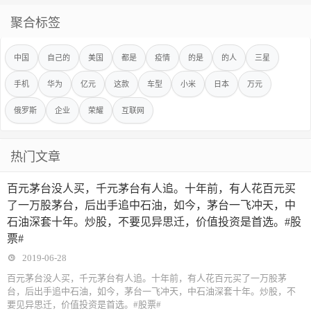
聚合标签
中国
自己的
美国
都是
疫情
的是
的人
三星
手机
华为
亿元
这款
车型
小米
日本
万元
俄罗斯
企业
荣耀
互联网
热门文章
百元茅台没人买，千元茅台有人追。十年前，有人花百元买
了一万股茅台，后出手追中石油，如今，茅台一飞冲天，中
石油深套十年。炒股，不要见异思迁，价值投资是首选。#股
票#
2019-06-28
百元茅台没人买，千元茅台有人追。十年前，有人花百元买了一万股茅
台，后出手追中石油，如今，茅台一飞冲天，中石油深套十年。炒股，不
要见异思迁，价值投资是首选。#股票#