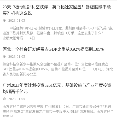
23天13板“妖股”利空跌停，英飞拓独家回应！暴涨股能不能
买？机构这么说
2023-01-05
中新经纬1月5日电 (付健青)5日开盘，此前刚刚录得23天13板的英飞拓
迅速下跌并封死跌停，截至午盘，封单超31万手，这是发生了什么？
业绩大幅亏损 4日
河北：全社会研发经费占GDP比重从0.92%提高到1.85%
2023-01-05
综合科技创新水平指数从全国第25位提升至第20位；全社会研发经费占
GDP比重从0.92%提高到1.85%，由第20位提升至第16位……1月4日，河北
省人民政府新闻办公室
广州2023年度计划投资5261亿元，基础设施与产业年度投资
均超两千亿元
2023-01-05
南方财经全媒体记者柳宁馨 广州报道1月5日，广州市新闻办召开“抢机遇
拼经济 抓发展”主题发布之广州市一季度重大项目新闻发布会。南方财经全
媒体记