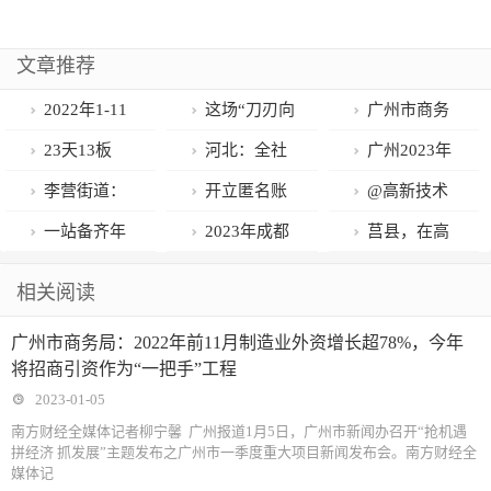
文章推荐
2022年1-11
这场“刀刃向
广州市商务
月广州制造业
内”的自我革
局：2022年前
23天13板
河北：全社
广州2023年
投资完成874.6
命，广州如何
11月制造业外
“妖股”利空跌
会研发经费占
度计划投资
李营街道：
开立匿名账
@高新技术
亿元，占工业
走出营商环境
资增长超
停，英飞拓独
GDP比重从
5261亿元，基
惠企政策早知
户、假名账
企业，本月申
一站备齐年
2023年成都
莒县，在高
投资80.4%、
改革示范之
78%，今年将
家回应！暴涨
0.92%提高到
础设施与产业
道 助力军创企
户，垦利农商
报别忘记这项
货！2023年昆
市首场文旅产
质量发展的赛
相关阅读
创历史新高
路？
招商引资作为
股能不能买？
1.85%
年度投资均超
业发展
行被罚97.6万
税收优惠
明新春购物博
业建圈强链招
道上蓄势“突
广州市商务局：2022年前11月制造业外资增长超78%，今年
“一把手”工程
机构这么说
两千亿元
元
览会明日开幕
商引智投资促
破”！
将招商引资作为“一把手”工程
进活动成功举
2023-01-05
办
南方财经全媒体记者柳宁馨 广州报道1月5日，广州市新闻办召开“抢机遇
拼经济 抓发展”主题发布之广州市一季度重大项目新闻发布会。南方财经全
媒体记