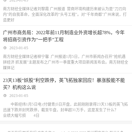
2023-01-05
南方财经全媒体记者刘黎霞 广州报道 营商环境构建历来被认为是“刀刃向
内”的自我革命，全面深化改革的“头号工程”。对“千年商都”广州来说，打
造更好
广州市商务局：2022年前11月制造业外资增长超78%，今年
将招商引资作为“一把手”工程
2023-01-05
南方财经全媒体记者柳宁馨 广州报道1月5日，广州市新闻办召开“抢机遇
拼经济 抓发展”主题发布之广州市一季度重大项目新闻发布会。南方财经全
媒体记
23天13板“妖股”利空跌停，英飞拓独家回应！暴涨股能不能
买？机构这么说
2023-01-05
中新经纬1月5日电 (付健青)5日开盘，此前刚刚录得23天13板的英飞拓
迅速下跌并封死跌停，截至午盘，封单超31万手，这是发生了什么？
业绩大幅亏损 4日