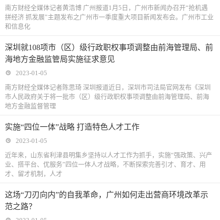
南方财经全媒体记者黄浩博 广州报道1月5日，广州市新闻办召开“抢机遇
拼经济 抓发展”主题发布之广州市一季度重大项目新闻发布会。广州市工业
和信息化
深圳就108项市（区）级行政职权事项调整由前海管理局、前
海地方金融监管局实施征求意见
2023-01-05
南方财经全媒体记者陈思琦 深圳报道近日，深圳市司法局官网发布《深圳
市人民政府关于将一批市（区）级行政职权事项调整由前海管理局、前海
地方金融监督管理
实施“四位一体”战略 打造特色人才工作
2023-01-05
近年来，山东省利津县明集乡坚持以人才工作为抓手，实施“强政策、兴产
业、搭平台、优服务”四位一体人才战略，不断探索完善引才、育才、用
才、留才机制，人才
这场“刀刃向内”的自我革命，广州如何走出营商环境改革示
范之路？