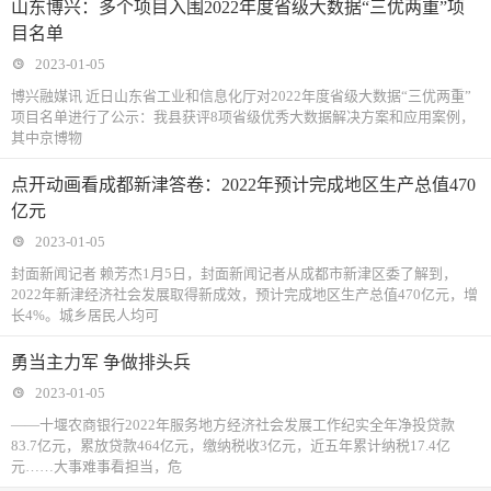
山东博兴：多个项目入围2022年度省级大数据“三优两重”项
目名单
2023-01-05
博兴融媒讯 近日山东省工业和信息化厅对2022年度省级大数据“三优两重”
项目名单进行了公示：我县获评8项省级优秀大数据解决方案和应用案例，
其中京博物
点开动画看成都新津答卷：2022年预计完成地区生产总值470
亿元
2023-01-05
封面新闻记者 赖芳杰1月5日，封面新闻记者从成都市新津区委了解到，
2022年新津经济社会发展取得新成效，预计完成地区生产总值470亿元，增
长4%。城乡居民人均可
勇当主力军 争做排头兵
2023-01-05
——十堰农商银行2022年服务地方经济社会发展工作纪实全年净投贷款
83.7亿元，累放贷款464亿元，缴纳税收3亿元，近五年累计纳税17.4亿
元……大事难事看担当，危