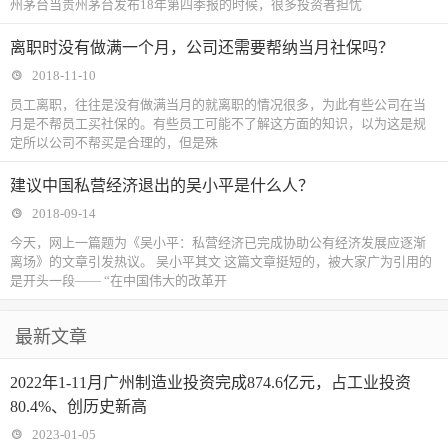
州茅台当贵州茅台发布18年第四季报的时候，很多投资者担忧
离职时没有做满一个月，公司还需要帮纳当月社保吗？
2018-11-10
​员工离职，往往是没有做满当月的就离职的情况很多，为此有些公司在当
月是不帮员工买社保的。有些员工可能不了解这方面的知识，以为这是规
定所以公司不帮买是合理的，但是殊
建议中国私营经济退出的吴小平是什么人？
2018-09-14
今天，网上一篇题为《吴小平：私营经济已完成协助公有经济发展应逐渐
离场》的文章引发热议。 吴小平其文 这篇文章挺短的，被大家广为引用的
是开头一段—— “在中国伟大的改革开
最新文章
2022年1-11月广州制造业投资完成874.6亿元，占工业投资
80.4%、创历史新高
2023-01-05