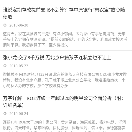
谁说定期存款提前支取不划算？存中原银行“惠农宝”放心随
便取
2018-06-30
这两天，家在某县城的王先生有点小郁闷。因为家中有事急需用钱，无奈
手头上的定期存款没到期。“提前支取的话，存的这定期，利息就要按照活
期利率算。我初步算了下，至少得损失1
张小龙:交了8千万税 无北京户籍孩子连私立也不让上
2018-05-22
微博截图 网易财经5月22日讯 北京粉笔蓝天科技有限公司 CEO张小龙发微
博称，我没有北京户籍，孩子就不能上北京公立学校，我准备给她找一个
小的私人办的学校，那个学校没有办多
万字详解：ROE连续十年超过20的明星公司全面分析（附：
详细名单）
2019-06-24
连续10年ROE大于20的十家公司：贵州茅台，海康威视，格力电器，洋河
股份，海天味业，华东医药，伊利股份，恒瑞医药，信立泰，承德露露贵