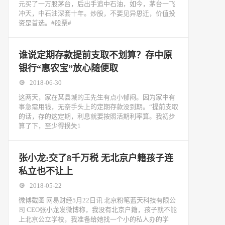
元买了一万股茅台，后出手追中石油，如今，茅台一飞
冲天，中石油深套十年。炒股，不要见异思迁，价值投
资是首选。#股票#
谁说定期存款提前支取不划算？存中原
银行“惠农宝”放心随便取
2018-06-30
这两天，家在某县城的王先生有点小郁闷。因为家中有
事急需用钱，无奈手头上的定期存款没到期。“提前支取
的话，存的这定期，利息就要按照活期利率算。我初步
算了下，至少得损失1
张小龙:交了8千万税 无北京户籍孩子连
私立也不让上
2018-05-22
微博截图 网易财经5月22日讯 北京粉笔蓝天科技有限公
司 CEO张小龙发微博称，我没有北京户籍，孩子就不能
上北京公立学校，我准备给她找一个小的私人办的学