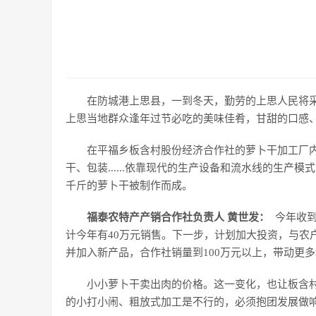
在防城港上思县，一到冬天，勤劳的上思人民将
上思当地群众逢年过节必吃的美味佳肴，甘甜的口感
在平福乡板含村股份经济合作社的萝卜干加工厂
干、包装......依靠现代的生产设备和流水线的生
千斤的萝卜干被制作而成。
福泰农特产产销合作社负责人 黄世发：
今年收到
计今年有40万元销售。下一步，计划加大投资，与农
并加入新产品，合作社销量到100万元以上，带动更
小小萝卜干卖出肉的价格。这一变化，也让板含
的小打小闹、粗放式加工是不行的，必须抱团发展做