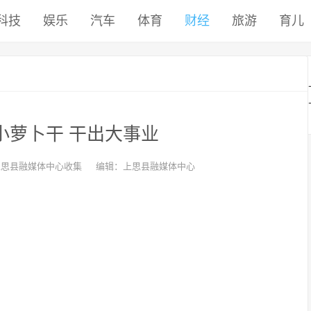
科技
娱乐
汽车
体育
财经
旅游
育儿
小小萝卜干 干出大事业
上思县融媒体中心收集
编辑：上思县融媒体中心