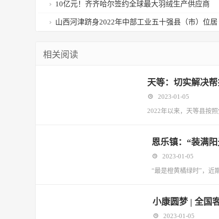
会线下展会本月9号开启
10亿元！齐齐哈尔签约全球最大羽绒生产供应商
山西河津跻身2022年中部工业五十强县（市）位居
第47位
相关阅读
天等：切实解决帮
2023-01-05
2022年以来，天等县
恩乐镇：“装满阳
2023-01-05
“最是橙黄橘绿时”，
小康圆梦 | 全
2023-01-05