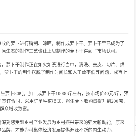
采收的萝卜进行腌制、晾晒，制作成萝卜干。萝卜干早已成为了
、原生态的制作工艺也让上思制作的萝卜干得到了市场认可。
内，萝卜干制作正在如火如荼进行当中，清洗、去皮、切片、烘
产模式，萝卜干的制作摆脱了制作时间长和人工效率低等问题，成百上
生萝卜80吨，加工成萝卜干10000斤左右，按市场价40元/斤，预
户签订合同，采用订单种植模式，将生萝卜收购量提升到200吨，
多群众增收致富。
村深刻感受到乡村产业发展为乡村振兴带来的强大新动能，原来
响品牌，才能为村集体经济发展提供源源不断的内生动力。