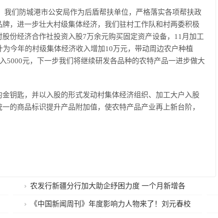
：我们防城港市公安局作为后盾帮扶单位，严格落实各项帮扶政
品牌，进一步壮大村级集体经济，我们驻村工作队和村两委积极
股份经济合作社投资入股7万余元购买固定资产设备，11月加工
计为今年的村级集体经济收入增加10万元，带动周边农户种植
入5000元，下一步我们将继续研发各品种的农特产品一进步做大
的金钥匙，并以入股的形式发动村集体经济组织、加工大户入股
统一的商品标识提升产品附加值，使农特产品产业再上新台阶，
农发行新疆分行加大助企纾困力度 一个月新增各
类贷款近200亿元
《中国新闻周刊》年度影响力人物来了！刘元春校