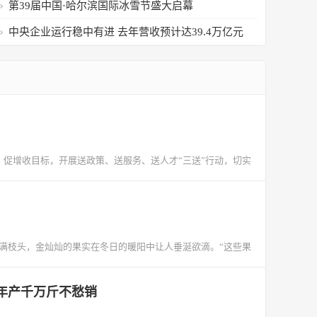
背后有着怎样的发展考量
第39届中国·哈尔滨国际冰雪节盛大启幕
中央企业运行稳中有进 去年营收预计达39.4万亿元
、促增收目标，开展送政策、送服务、送人才“三送”行动，切实
满枝头，金灿灿的果实在冬日的暖阳中让人垂涎欲滴。“这些果
橙年产千万斤不愁销