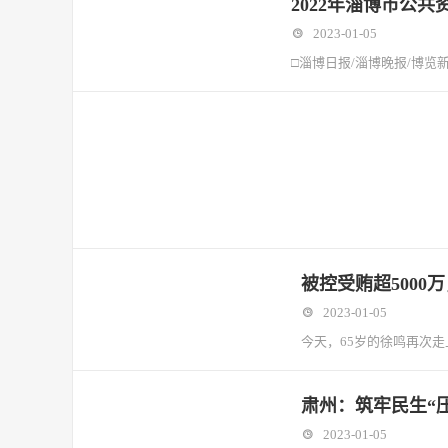
2022年淄博市公共
2023-01-05
□淄博日报/淄博晚报/博览新
被控受贿超5000
2023-01-05
今天，65岁的徐鸣再次
肃州：筑牢民生“压
2023-01-05