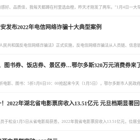
“口感好、品质佳，我每天都蹲在村里选血橙，昨天才刚发了两车。”1月4日一
安发布2022年电信网络诈骗十大典型案例
《中华人民共和国反电信网络诈骗法》正式实施，反电信网络诈骗法从人员链、信
券、图书券、饭店券、景区券…鄂尔多斯320万元消费券来
8折电影、图书：5折1月6日10：00抢起来今天（1月5日），鄂尔多斯市人民
2022年湖北省电影票房收入13.51亿元 元旦档期显著
员于松业1月5日从省电影局获悉，2022年我省电影票房收入13.51亿元，位居全