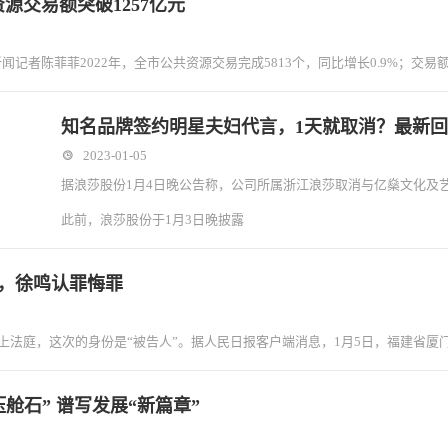
资源交易额突破1257亿元
闻记者陈菲菲2022年，全市公共资源交易完成5813个，同比增长0.9%；交易额
知名品牌签约明星夫妇代言，1天就取消？最新
2023-01-05
据浪莎股份1月4日晚公告称，公司所属浙江浪莎取消与亿燊文化及
此前，浪莎股份于1月3日晚披露
万，徐鸣认罪悔罪
走上法庭，这次的身份是“被告人”。据人民日报客户端消息，1月5日，福建省
舱石” 谱写发展“新篇章”