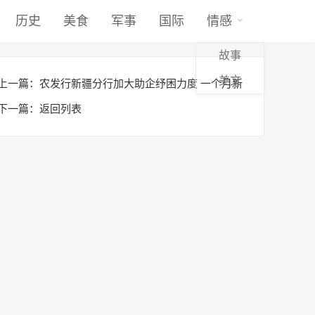
历史
美食
军事
国际
情感
故事
美文
上一篇：
农发行新疆分行加大助企纾困力度 一个月新
增各类贷款近200亿元
下一篇：
返回列表