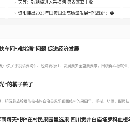
长：2022年度经济学家
天等：砂糖橘进入采摘期 果农喜获丰收
资阳挂出2023年国资国企高质量发展“作战图”：要
实现“两个突破一个翻番”
扶车间“难堵痛”问题 促进经济发展
按照党中央关于疫情要防住、经济要稳住、发展要安全重要要求，围绕群众稳就业
光”的橘子熟了
近期，镇沅彝族哈尼族拉祜族自治县恩乐镇团结村的果园里，椪柑、脐橙、甜橙挂
国客商每天“挤”在村民果园里选果 四川贡井白庙塔罗科血