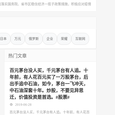
全面落实国务院、省市区稳住经济一揽子政策措施，积极应对疫情
日本
万元
俄罗斯
企业
荣耀
互联网
热门文章
百元茅台没人买，千元茅台有人追。十
年前，有人花百元买了一万股茅台，后
出手追中石油，如今，茅台一飞冲天，
中石油深套十年。炒股，不要见异思
迁，价值投资是首选。#股票#
2019-06-28
百元茅台没人买，千元茅台有人追。十年前，有人花百