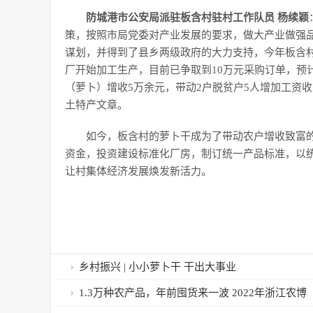
防城港市公安局派驻板含村驻村工作队员 杨续颖
策，按照市局党委对产业发展的要求，做大产业做强
谋划，并得到了县乡两级政府的大力支持，今年板含村
厂开始加工生产，目前已争取到10万元采购订单，预
（萝卜）增收5万余元，带动2户脱贫户5人增加工资收
土特产文章。
如今，板含村的萝卜干成为了带动农户增收致富
资金，投资建设标准化厂房，制订统一产品标准，以
让村集体经济发展焕发新活力。
乡村振兴 | 小小萝卜干 干出大事业
1.3万种农产品，年前囤货来一波 2022年浙江农博