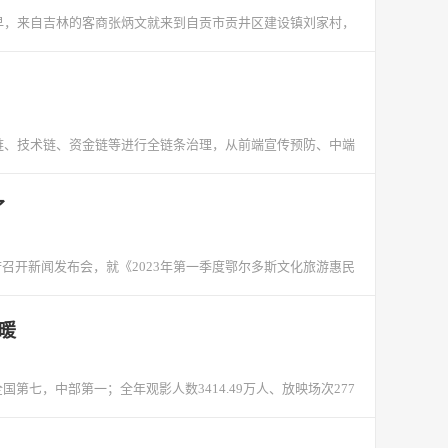
大早，来自吉林的客商张炳文就来到自贡市贡井区建设镇刘家村，
息链、技术链、资金链等进行全链条治理，从前端宣传预防、中端
了
政府召开新闻发布会，就《2023年第一季度鄂尔多斯文化旅游惠民
回暖
国第七，中部第一；全年观影人数3414.49万人、放映场次277