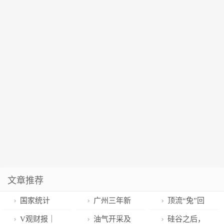
文章推荐
国家统计
广州三年新
顶流“兔”回
局：去年12月
增64家上市公
归贺兔年 此处
V观财报｜
油气开采及
硅谷之后，