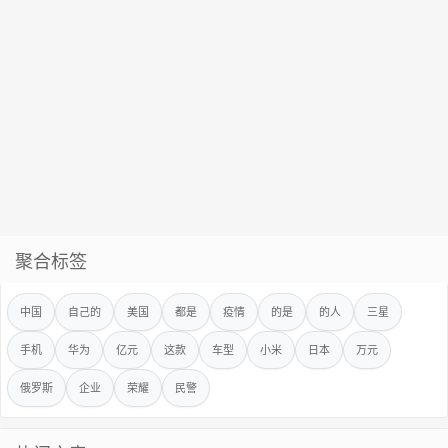
聚合标签
中国
自己的
美国
都是
疫情
的是
的人
三星
手机
华为
亿元
这款
车型
小米
日本
万元
俄罗斯
企业
荣耀
民警