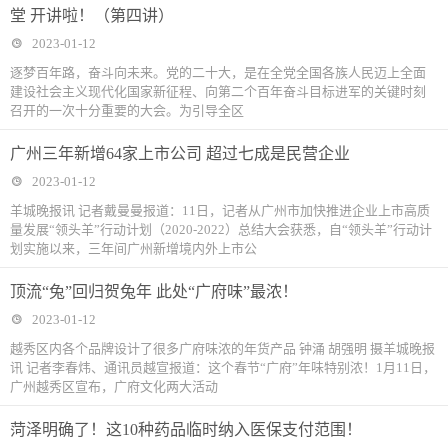
堂 开讲啦！（第四讲）
2023-01-12
逐梦百年路，奋斗向未来。党的二十大，是在全党全国各族人民迈上全面
建设社会主义现代化国家新征程、向第二个百年奋斗目标进军的关键时刻
召开的一次十分重要的大会。为引导全区
广州三年新增64家上市公司 超过七成是民营企业
2023-01-12
羊城晚报讯 记者戴曼曼报道：11日，记者从广州市加快推进企业上市高质
量发展“领头羊”行动计划（2020-2022）总结大会获悉，自“领头羊”行动计
划实施以来，三年间广州新增境内外上市公
顶流“兔”回归贺兔年 此处“广府味”最浓！
2023-01-12
越秀区内各个品牌设计了很多广府味浓的年货产品 钟涌 胡强明 摄羊城晚报
讯 记者李春炜、通讯员越宣报道：这个春节“广府”年味特别浓！1月11日，
广州越秀区宣布，广府文化两大活动
菏泽明确了！这10种药品临时纳入医保支付范围！