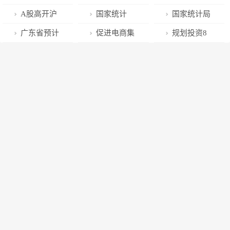
CPI同比上涨
司 超过七成是
“广府味”最
股价暴跌，
服务板块异动
华尔街裁员风
A股高开沪
国家统计
国家统计局
1.8% 环比持平
民营企业
浓！
2023年净利或
拉升 中海油服
暴也开始了
指涨0.17%，
局：2022年12
发布2022年12
广东省预计
促进电商集
规划投资8
仅1.5亿？周黑
涨超5%
国防军工板块
月PPI同比降
月份CPI和PPI
2022年GDP达
聚发展，武汉
亿元 云南文山
鸭回应：业务
领涨
0.7%
数据｜附解读
12.8万亿元，
洪山区电子商
将建百香果产
运营正常
连续34年居全
务协会成立
业园
国首位