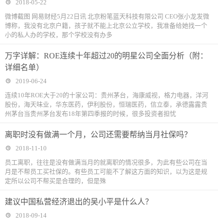
2018-05-22
微博截图 网易财经5月22日讯 北京粉笔蓝天科技有限公司 CEO张小龙发微
博称，我没有北京户籍，孩子就不能上北京公立学校，我准备给她找一个
小的私人办的学校，那个学校没有办多
万字详解：ROE连续十年超过20的明星公司全面分析（附：
详细名单）
2019-06-24
连续10年ROE大于20的十家公司：贵州茅台，海康威视，格力电器，洋河
股份，海天味业，华东医药，伊利股份，恒瑞医药，信立泰，承德露露贵
州茅台当贵州茅台发布18年第四季报的时候，很多投资者担忧
离职时没有做满一个月，公司还需要帮纳当月社保吗？
2018-11-10
​员工离职，往往是没有做满当月的就离职的情况很多，为此有些公司在当
月是不帮员工买社保的。有些员工可能不了解这方面的知识，以为这是规
定所以公司不帮买是合理的，但是殊
建议中国私营经济退出的吴小平是什么人？
2018-09-14