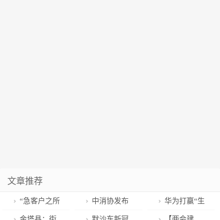
文章推荐
“急客户之所
中消协发布
华为打赢“生
急，应客户之
春节消费提
死一战”：不吝
金塔县：街
默沙东新冠
【两会建