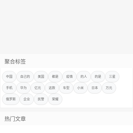
聚合标签
中国
自己的
美国
都是
疫情
的人
的是
三星
手机
华为
亿元
这款
车型
小米
日本
万元
俄罗斯
企业
民警
荣耀
热门文章