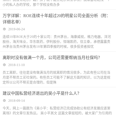
小的私人办的学校，那个学校没有办多
万字详解：ROE连续十年超过20的明星公司全面分析（附：
详细名单）
2019-06-24
连续10年ROE大于20的十家公司：贵州茅台，海康威视，格力电器，洋河
股份，海天味业，华东医药，伊利股份，恒瑞医药，信立泰，承德露露贵
州茅台当贵州茅台发布18年第四季报的时候，很多投资者担忧
离职时没有做满一个月，公司还需要帮纳当月社保吗？
2018-11-10
​员工离职，往往是没有做满当月的就离职的情况很多，为此有些公司在当
月是不帮员工买社保的。有些员工可能不了解这方面的知识，以为这是规
定所以公司不帮买是合理的，但是殊
建议中国私营经济退出的吴小平是什么人？
2018-09-14
今天，网上一篇题为《吴小平：私营经济已完成协助公有经济发展应逐渐
离场》的文章引发热议。 吴小平其文 这篇文章挺短的，被大家广为引用的