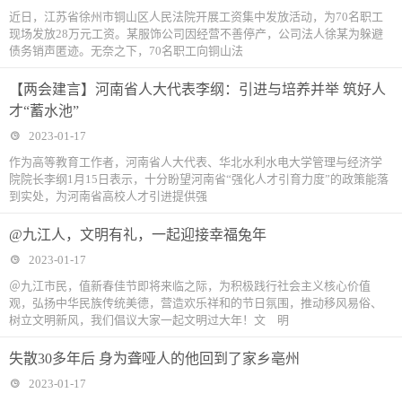
近日，江苏省徐州市铜山区人民法院开展工资集中发放活动，为70名职工
现场发放28万元工资。某服饰公司因经营不善停产，公司法人徐某为躲避
债务销声匿迹。无奈之下，70名职工向铜山法
【两会建言】河南省人大代表李纲：引进与培养并举 筑好人
才“蓄水池”
2023-01-17
作为高等教育工作者，河南省人大代表、华北水利水电大学管理与经济学
院院长李纲1月15日表示，十分盼望河南省“强化人才引育力度”的政策能落
到实处，为河南省高校人才引进提供强
@九江人，文明有礼，一起迎接幸福兔年
2023-01-17
＠九江市民，值新春佳节即将来临之际，为积极践行社会主义核心价值
观，弘扬中华民族传统美德，营造欢乐祥和的节日氛围，推动移风易俗、
树立文明新风，我们倡议大家一起文明过大年！文 明
失散30多年后 身为聋哑人的他回到了家乡亳州
2023-01-17