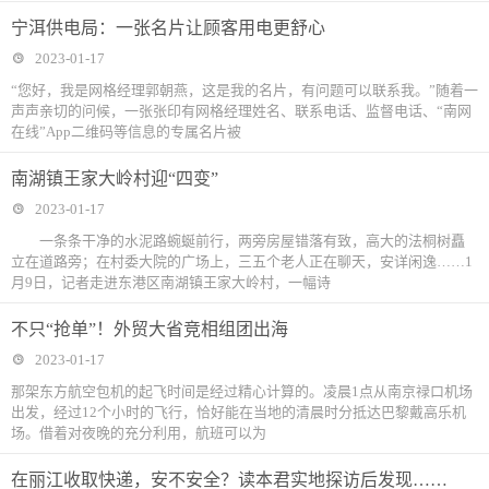
宁洱供电局：一张名片让顾客用电更舒心
2023-01-17
“您好，我是网格经理郭朝燕，这是我的名片，有问题可以联系我。”随着一
声声亲切的问候，一张张印有网格经理姓名、联系电话、监督电话、“南网
在线”App二维码等信息的专属名片被
南湖镇王家大岭村迎“四变”
2023-01-17
一条条干净的水泥路蜿蜒前行，两旁房屋错落有致，高大的法桐树矗
立在道路旁；在村委大院的广场上，三五个老人正在聊天，安详闲逸……1
月9日，记者走进东港区南湖镇王家大岭村，一幅诗
不只“抢单”！外贸大省竞相组团出海
2023-01-17
那架东方航空包机的起飞时间是经过精心计算的。凌晨1点从南京禄口机场
出发，经过12个小时的飞行，恰好能在当地的清晨时分抵达巴黎戴高乐机
场。借着对夜晚的充分利用，航班可以为
在丽江收取快递，安不安全？读本君实地探访后发现……