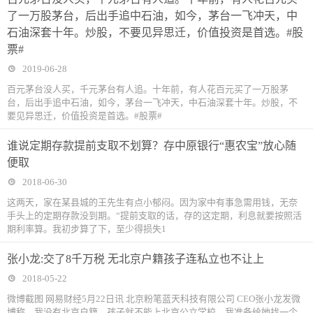
了一万股茅台，后出手追中石油，如今，茅台一飞冲天，中
石油深套十年。炒股，不要见异思迁，价值投资是首选。#股
票#
2019-06-28
百元茅台没人买，千元茅台有人追。十年前，有人花百元买了一万股茅
台，后出手追中石油，如今，茅台一飞冲天，中石油深套十年。炒股，不
要见异思迁，价值投资是首选。#股票#
谁说定期存款提前支取不划算？存中原银行“惠农宝”放心随
便取
2018-06-30
这两天，家在某县城的王先生有点小郁闷。因为家中有事急需用钱，无奈
手头上的定期存款没到期。“提前支取的话，存的这定期，利息就要按照活
期利率算。我初步算了下，至少得损失1
张小龙:交了8千万税 无北京户籍孩子连私立也不让上
2018-05-22
微博截图 网易财经5月22日讯 北京粉笔蓝天科技有限公司 CEO张小龙发微
博称，我没有北京户籍，孩子就不能上北京公立学校，我准备给她找一个