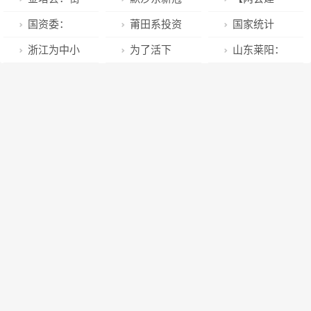
所需”！银行细
示：理性消费
啬与员工分享
头烟火气升
药开售，售价
言】河南数字
国资委：
莆田系投资
国家统计
致服务获锦旗
注重安全
战果，2022年
腾，消费市场
低于辉瑞！代
化转型路在何
2022年中央企
研发CAR-T，
局：2022年居
浙江为中小
为了活下
山东莱阳：
分红收益率超
活力迸发
购：有仿制版
方？听省政协
业实现净利润
冲击A股免疫
民消费价格
微企业立法
去？三年亏超
深化“顾问制”
20%
黑市价大跌
委员带来这些
1.9万亿元，同
治疗第一股
（CPI）比上
——助小扶微
170亿，威马
管家服务 持续
50%
“金点子”
比增长5％
年上涨2.0%
提振信心
宣布逆势涨
优化口岸营商
价，最高涨2.5
环境
万元，正面PK
特斯拉