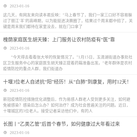
2023-01-16
这几天，有网友来向读本君反映：“马上春节了，我们一家三口好不容易躲
过了丽江‘羊’的高峰期，以为能挺进决赛圈了，结果过个周末都中招了，关
键是周末我们都待在家里没去，就在门口拿了
槐荫家庭医生胡天臻：上门服务让农村防疫有“医”靠
2023-01-16
“今天得去看看张大爷的恢复情况了。”1月15日，玉清湖街道办事处社
区卫生服务中心的家庭医生胡天臻正提着药箱准备出发。“老年群体是农村
疫情防控的重点人群，我们街道办
十堰3位老人自述抗“阳”经历！从“白肺”到康复，用时12天！
2023-01-16
新冠疫情防控措施优化调整后，作为易感人群老人受到更多关注，如何避
免被感染？感染后怎么办？如何治疗？成为社会普遍关注的问题。近日，
十堰城区的3位老人。接受记者采访他们中，有的人
长图丨“乙类乙管”后首个春节，如何健康过大年看过来
2023-01-16