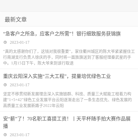
最新文章
“急客户之所急，应客户之所需”！银行细致服务获锦旗
2023-01-17
“真的太感谢你们了，这钱对我很重要”，家住衢州城区的陈大爷紧紧握住工
行南湖支行负责人徐庆的手，同时将一面旌旗送到了客服经理秦武星的手
中。1月15日下午，陈大爷来到该行取退
重庆云阳深入实施“三大工程”，提量培优绿色工业
2023-01-17
坚定不移贯彻新发展理念深入实施链群、科技、质量三大赋能工程着力构
建“1+5+42”绿色工业发展平台云阳逐渐走出了一条生态优先、绿色发展的
高质量工业发展新路子2022年云阳
安“薪”了！70名职工喜提工资！丨天平杯随手拍大赛作品展
播
2023-01-17