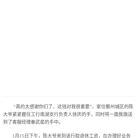
“真的太感谢你们了，这钱对我很重要”，家住衢州城区的陈
大爷紧紧握住工行南湖支行负责人徐庆的手，同时将一面旌旗送
到了客服经理秦武星的手中。
1月15日下午，陈大爷来到该行取退休工资，在办理好业务