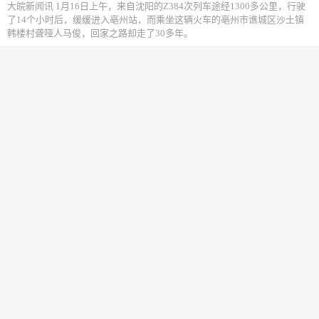
大皖新闻讯 1月16日上午，来自沈阳的Z384次列车途经1300多公里，行驶
了14个小时后，缓缓进入亳州站，而乘坐这辆火车的亳州市谯城区沙土镇
韩楼村聋哑人马俊，回家之路却走了30多年。