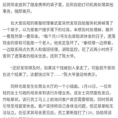
后将现金放到了随身携带的袋子里，后到自助打印机旁处理其他
事务，随即离开。
在大堂巡视的客服经理秦武星突然发现自助服务机旁掉落了
一个袋子，以为是客户随手落下的垃圾，本想及时处理掉，展开
一看竟然是一叠现金。“每个月15号左右是取退休金的日子，遗落
现金的很有可能是一个老人，他肯定急坏了。”秦经理一边想着，
一边联系网点负责人和值班经理，调取监控，花了近两小时终于
查到了遗落者的相关信息，找到了陈大爷。
“还好发现得及时，如果这个钱被别人拿走了，可能就不是现
在这个结果了，这都快过年了……”陈大爷激动地表示，
同样也是发生在营业大厅的一个小插曲。1月16日，一位年
轻的女士与她的母亲来到该行办理业务。该女士突然面色发白，
作眩晕状。该行员工马上上前询问客户是否需要帮助，同时将其
引导至母婴室休息。客户坚持称自己身体没问题，但还是晕眩无
法站立。在征求其母亲意见后，员工果断拨打了120，协助将该