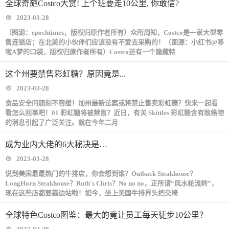
全球奇葩Costco大赏! 上个班要走10公里, 你敢信?
2023-03-28
（图源：epochtimes，版权归原作者所有）众所周知，Costco是一家大型零
售连锁店；在北美的小伙伴们应该没有不爱去采购的！（图源：小红书@哆
啦A梦的口袋，版权归原作者所有）Costco还有一个隐藏特
这个州要禁售彩虹糖？原因竟是...
2023-03-28
食品安全问题刻不容缓！加州最新法案或将禁止售卖彩虹糖？快来一起看
看怎么回事吧！01 彩虹糖将被禁售？‍近日，有关 Skittles 彩虹糖含有致癌物
的消息引起了广泛关注。就在今年二月
成为业内大佬的6大秘决是…
2023-03-28
说到美国最最热门的牛排店，你会想到谁？Outback Steakhouse？
LongHorn Steakhouse？Ruth's Chris？No no no，正所谓“风水轮流转”，
现在这些店都要靠边站啦！如今，坐上美国牛排界头把交椅
全球特色Costco图鉴：最大的竟让员工每天徒步10公里？