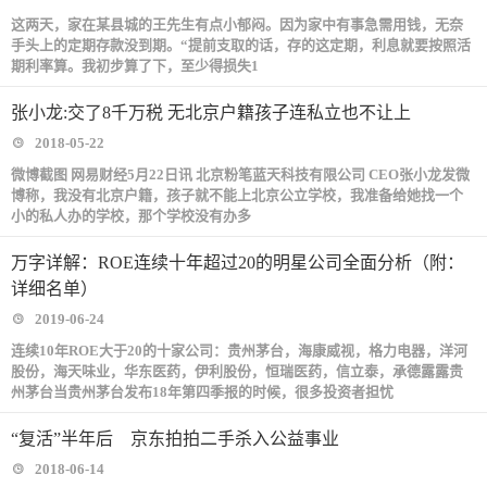
这两天，家在某县城的王先生有点小郁闷。因为家中有事急需用钱，无奈
手头上的定期存款没到期。“提前支取的话，存的这定期，利息就要按照活
期利率算。我初步算了下，至少得损失1
张小龙:交了8千万税 无北京户籍孩子连私立也不让上
2018-05-22
微博截图 网易财经5月22日讯 北京粉笔蓝天科技有限公司 CEO张小龙发微
博称，我没有北京户籍，孩子就不能上北京公立学校，我准备给她找一个
小的私人办的学校，那个学校没有办多
万字详解：ROE连续十年超过20的明星公司全面分析（附：
详细名单）
2019-06-24
连续10年ROE大于20的十家公司：贵州茅台，海康威视，格力电器，洋河
股份，海天味业，华东医药，伊利股份，恒瑞医药，信立泰，承德露露贵
州茅台当贵州茅台发布18年第四季报的时候，很多投资者担忧
“复活”半年后 京东拍拍二手杀入公益事业
2018-06-14