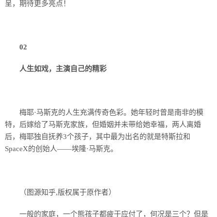
呈，期待更多亮点！
02
人生如戏，主演自己的精彩
梅耶·马斯克的人生充满传奇色彩。她年轻时曾是南非的模
特，后嫁给了马斯克家族，但婚姻并未带给她幸福，两人离婚
后，梅耶独自抚养3个孩子，其中最为出名的就是特斯拉和
SpaceX的创始人——埃隆·马斯克。
（图源知乎,版权属于原作者）
一般的家庭，一个熊孩子都疲于应付了，何况是三个？但是