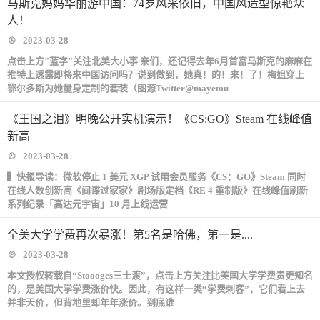
马斯克妈妈华丽游中国：74岁风采依旧，中国风造型惊艳众
人！
2023-03-28
点击上方"蓝字"关注北美大小事 亲们，还记得去年6月首富马斯克的麻麻在
推特上透露即将来中国访问吗？说到做到，她真！的！来！了！梅姐穿上
鄂尔多斯为她量身定制的套装（图源Twitter@mayemu
《王国之泪》明晚公开实机演示！《CS:GO》Steam 在线峰值
新高
2023-03-28
▍快报导读：微软停止 1 美元 XGP 试用会员服务《CS：GO》Steam 同时
在线人数创新高《间谍过家家》剧场版定档《RE 4 重制版》在线峰值刷新
系列纪录「高达元宇宙」10 月上线运营
全美大学学费再次暴涨！第5名是哈佛，第一是....
2023-03-28
本文授权转载自“Stoooges三士渡”，点击上方关注比美国大学学费贵更知名
的，是美国大学学费涨价快。因此，有这样一类“学费刺客”，它们看上去
并非天价，但背地里却年年涨价。到底谁