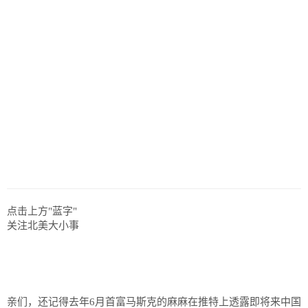
历史
美食
军事
国际
情感
故事
美文
点击上方"蓝字"
关注北美大小事
亲们，还记得去年6月首富马斯克的麻麻在推特上透露即将来中国