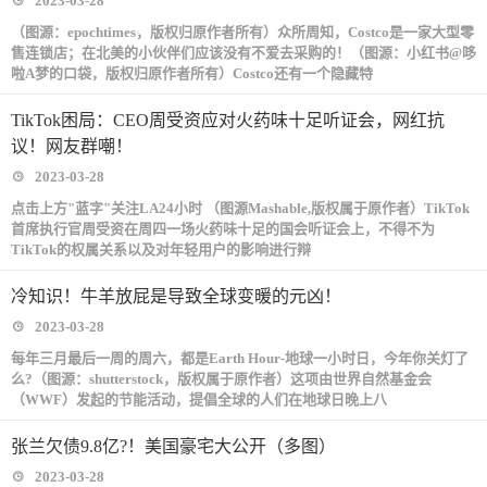
2023-03-28
（图源：epochtimes，版权归原作者所有）众所周知，Costco是一家大型零
售连锁店；在北美的小伙伴们应该没有不爱去采购的！（图源：小红书@哆
啦A梦的口袋，版权归原作者所有）Costco还有一个隐藏特
TikTok困局：CEO周受资应对火药味十足听证会，网红抗
议！网友群嘲！
2023-03-28
点击上方"蓝字"关注LA24小时 （图源Mashable,版权属于原作者）TikTok
首席执行官周受资在周四一场火药味十足的国会听证会上，不得不为
TikTok的权属关系以及对年轻用户的影响进行辩
冷知识！牛羊放屁是导致全球变暖的元凶！
2023-03-28
每年三月最后一周的周六，都是Earth Hour-地球一小时日，今年你关灯了
么?（图源：shutterstock，版权属于原作者）这项由世界自然基金会
（WWF）发起的节能活动，提倡全球的人们在地球日晚上八
张兰欠债9.8亿?！美国豪宅大公开（多图）
2023-03-28