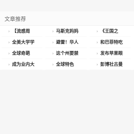
文章推荐
【流感周
马斯克妈妈
《王国之
报】不同地区
华丽游中国：
泪》明晚公开
全美大学学
避雷！华人
和巴菲特吃
趋势迥异，所
74岁风采依
实机演示！
费再次暴涨！
宝妈找“熟人”
过饭的他，被
全球奇葩
这个州要禁
发布苹果眼
以做了每个省
旧，中国风造
《CS:GO》
第5名是哈
换汇，被骗10
美国起诉了?
Costco大赏!
售彩虹糖？原
镜？开发者暗
成为业内大
全球特色
彭博社古曼
市两年的流感
型惊艳众人！
Steam 在线峰
佛，第一是....
万美金…
上个班要走10
因竟是...
示苹果将在6
佬的6大秘决
Costco图鉴：
评苹果眼镜：
曲线图
值新高
公里, 你敢信?
月5日召开发
是…
最大的竟让员
几个月内成为
布会
工每天徒步10
MR市场的领
公里？
导者