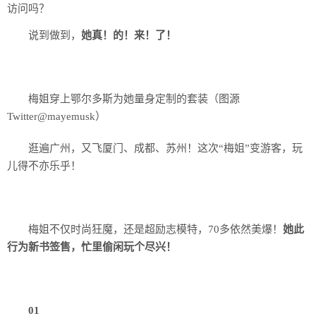
访问吗？
说到做到，
她真！的！来！了！
梅姐穿上鄂尔多斯为她量身定制的套装（图源
Twitter@mayemusk）
逛遍广州，又飞厦门、成都、苏州！这次“梅姐”变游客，玩
儿得不亦乐乎！
梅姐不仅时尚狂魔，还是超励志模特，70多依然美爆！
她此
行为新书签售，忙里偷闲玩个尽兴！
01