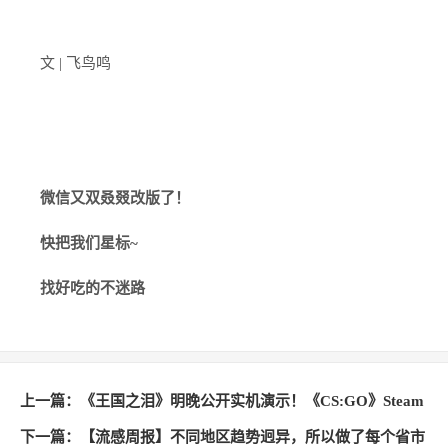
文 | 飞鸟鸣
微信又双叒叕改版了！
快把我们星标~
找好吃的不迷路
上一篇：
《王国之泪》明晚公开实机演示！《CS:GO》Steam
在线峰值新高
下一篇：
【流感周报】不同地区趋势迥异，所以做了每个省市