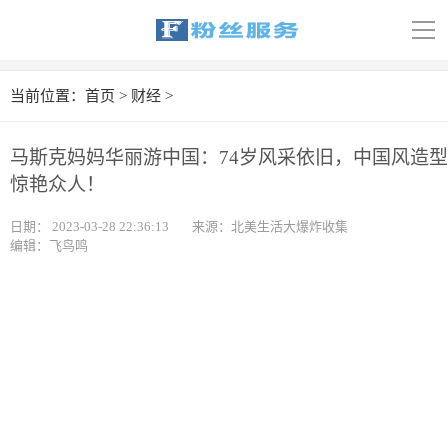
导
航
首页
当前位置：
首页
>
财经
>
科技
马斯克妈妈华丽游中国：74岁风采依旧，中国风造型
娱乐
惊艳众人！
汽车
日期：
2023-03-28 22:36:13
来源：北美生活大爆炸收集
编辑：飞鸟鸣
体育
财经
旅游
育儿