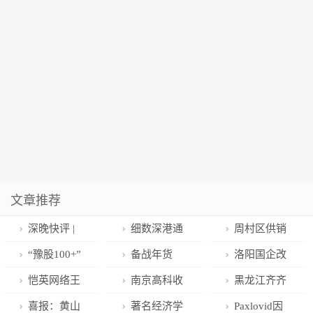
文章推荐
深晚快评 |
细数深港通
周村区供销
拥抱流动的活
关现场刷屏镇
综合集配中心
“豫股100+”
备战年货
洛阳国企改
力深圳
版瞬间
揭牌
特展明日开
节，名创优品
革入选“中国改
恺英网络王
南京高科收
黑龙江齐齐
展，全景展示
以「种草」探
革2022年度地
悦：33岁成富
缩套现计划：
哈尔“千里嫩江
喜报：黄山
著名经济学
Paxlovid因