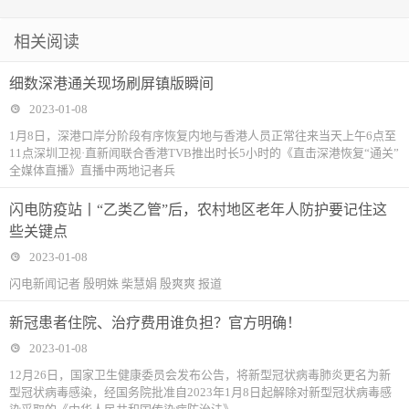
相关阅读
细数深港通关现场刷屏镇版瞬间
2023-01-08
1月8日，深港口岸分阶段有序恢复内地与香港人员正常往来当天上午6点至
11点深圳卫视·直新闻联合香港TVB推出时长5小时的《直击深港恢复“通关”
全媒体直播》直播中两地记者兵
闪电防疫站丨“乙类乙管”后，农村地区老年人防护要记住这
些关键点
2023-01-08
闪电新闻记者 殷明姝 柴慧娟 殷爽爽 报道
新冠患者住院、治疗费用谁负担？官方明确！
2023-01-08
12月26日，国家卫生健康委员会发布公告，将新型冠状病毒肺炎更名为新
型冠状病毒感染，经国务院批准自2023年1月8日起解除对新型冠状病毒感