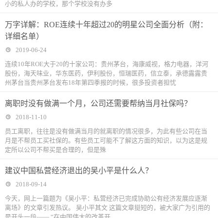
小的私人办的学校，那个学校没有办多
万字详解：ROE连续十年超过20的明星公司全面分析（附：
详细名单）
2019-06-24
连续10年ROE大于20的十家公司：贵州茅台，海康威视，格力电器，洋河
股份，海天味业，华东医药，伊利股份，恒瑞医药，信立泰，承德露露贵
州茅台当贵州茅台发布18年第四季报的时候，很多投资者担忧
离职时没有做满一个月，公司还需要帮纳当月社保吗？
2018-11-10
​员工离职，往往是没有做满当月的就离职的情况很多，为此有些公司在当
月是不帮员工买社保的。有些员工可能不了解这方面的知识，以为这是规
定所以公司不帮买是合理的，但是殊
建议中国私营经济退出的吴小平是什么人？
2018-09-14
今天，网上一篇题为《吴小平：私营经济已完成协助公有经济发展应逐渐
离场》的文章引发热议。 吴小平其文 这篇文章挺短的，被大家广为引用的
是开头一段—— “在中国伟大的改革开