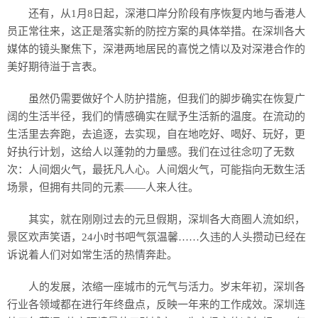
还有，从1月8日起，深港口岸分阶段有序恢复内地与香港人
员正常往来，这正是落实新的防控方案的具体举措。在深圳各大
媒体的镜头聚焦下，深港两地居民的喜悦之情以及对深港合作的
美好期待溢于言表。
虽然仍需要做好个人防护措施，但我们的脚步确实在恢复广
阔的生活半径，我们的情感确实在赋予生活新的温度。在流动的
生活里去奔跑，去追逐，去实现，自在地吃好、喝好、玩好，更
好执行计划，这给人以蓬勃的力量感。我们在过往念叨了无数
次：人间烟火气，最抚凡人心。人间烟火气，可能指向无数生活
场景，但拥有共同的元素——人来人往。
其实，就在刚刚过去的元旦假期，深圳各大商圈人流如织，
景区欢声笑语，24小时书吧气氛温馨……久违的人头攒动已经在
诉说着人们对如常生活的热情奔赴。
人的发展，浓缩一座城市的元气与活力。岁末年初，深圳各
行业各领域都在进行年终盘点，反映一年来的工作成效。深圳连