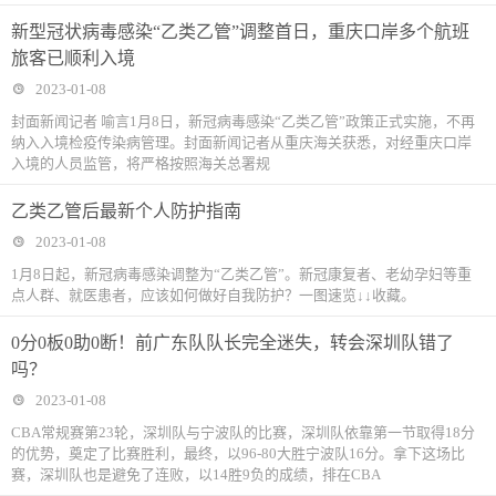
新型冠状病毒感染“乙类乙管”调整首日，重庆口岸多个航班
旅客已顺利入境
2023-01-08
封面新闻记者 喻言1月8日，新冠病毒感染“乙类乙管”政策正式实施，不再
纳入入境检疫传染病管理。封面新闻记者从重庆海关获悉，对经重庆口岸
入境的人员监管，将严格按照海关总署规
乙类乙管后最新个人防护指南
2023-01-08
1月8日起，新冠病毒感染调整为“乙类乙管”。新冠康复者、老幼孕妇等重
点人群、就医患者，应该如何做好自我防护？一图速览↓↓收藏。
0分0板0助0断！前广东队队长完全迷失，转会深圳队错了
吗？
2023-01-08
CBA常规赛第23轮，深圳队与宁波队的比赛，深圳队依靠第一节取得18分
的优势，奠定了比赛胜利，最终，以96-80大胜宁波队16分。拿下这场比
赛，深圳队也是避免了连败，以14胜9负的成绩，排在CBA