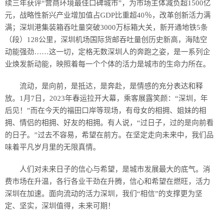
续三年获评“营商环境最佳口碑城市”，为市场主体减负超1500亿
元，战略性新兴产业增加值占GDP比重超40％，改革创新活力满
满；深圳港集装箱吞吐量突破3000万标箱大关，新开通地铁5条
（段）128公里，深圳机场国际货邮吞吐量创历史新高，海陆空
动能强劲……这一切，定格无数深圳人的奔跑之姿，是一系列企
业焕发新动能，映照着每一个个体的活力是城市的生命力所在。
流动，是向前，是抵达，是奔赴，是情感的充分表达和释
放。1月7日，2023年春运拉开大幕，乘客展露笑颜：“深圳，年
后见！”而在今天的福田口岸等现场，有母女的相拥、姐妹的相
拥、情侣的相拥、好友的相拥。有人说，“过日子，过的是向前看
的日子。”过去不容易，希望在前方。在坚定走向未来中，我们品
味着平凡岁月里的无限真情。
人们对未来日子的信心与希望，是城市发展最大的底气。消
费市场在升温，各行各业干劲在升腾，信心和希望在燃旺，活力
深圳在加速。面向流动的活力深圳，我们“相信”的支撑更为坚
定、坚实，深圳值得，未来可期！