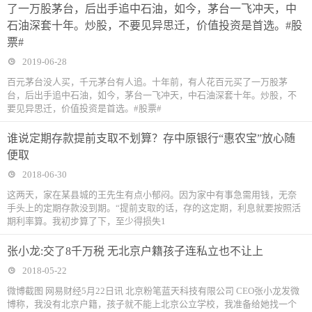
了一万股茅台，后出手追中石油，如今，茅台一飞冲天，中
石油深套十年。炒股，不要见异思迁，价值投资是首选。#股
票#
2019-06-28
百元茅台没人买，千元茅台有人追。十年前，有人花百元买了一万股茅
台，后出手追中石油，如今，茅台一飞冲天，中石油深套十年。炒股，不
要见异思迁，价值投资是首选。#股票#
谁说定期存款提前支取不划算？存中原银行“惠农宝”放心随
便取
2018-06-30
这两天，家在某县城的王先生有点小郁闷。因为家中有事急需用钱，无奈
手头上的定期存款没到期。“提前支取的话，存的这定期，利息就要按照活
期利率算。我初步算了下，至少得损失1
张小龙:交了8千万税 无北京户籍孩子连私立也不让上
2018-05-22
微博截图 网易财经5月22日讯 北京粉笔蓝天科技有限公司 CEO张小龙发微
博称，我没有北京户籍，孩子就不能上北京公立学校，我准备给她找一个