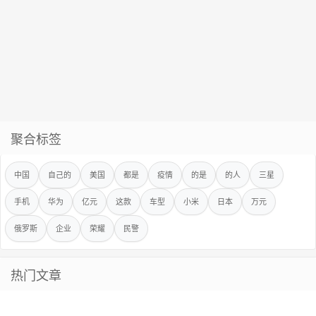
聚合标签
中国
自己的
美国
都是
疫情
的是
的人
三星
手机
华为
亿元
这款
车型
小米
日本
万元
俄罗斯
企业
荣耀
民警
热门文章