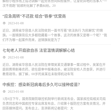
解纷小程序线上成功调解一起劳务合同纠纷案件，让身处异地的当事人“一
次不用跑”就顺利化解了矛盾纠纷。20
“应急周转”不还款 组合“铁拳”优营商
2023-01-08
近日，湖南省华容县人民法院收到一面书写着“依法执行 为民解忧”的锦
旗。一面锦旗背后大多都隐藏着一个故事，这次的故事又是哪一个呢？“我
们不为哪一起案件而来，送锦旗就是为了
七旬老人开庭欲自杀 法官温情调解解心结
2023-01-08
近日，湖南省华容县人民法院在审理吴某交通肇事一案过程中，吴某在开
庭前携带剧毒农药，欲在庭审中服毒自杀，被法院安检人员查获，并进行
教育疏导。据了解，68岁的吴某在未取得机动车驾
中疾控：感染新冠病毒后多久可以接种疫苗？
2023-01-08
1月8日下午，国务院联防联控机制举行新闻发布会，国家疾控局相关司局
负责同志和中国疾控专家出席发布会，介绍第十版防控方案有关情况，并
回答媒体提问。发布会上，澎湃新闻记者提问：大