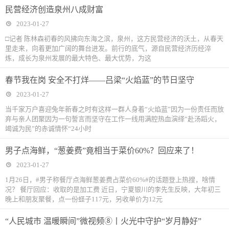
民营经济创造泉州八成财富
2023-01-27
□记者 陈林森初春的风拂向东海之滨，泉州，这方民营经济的沃土，从春天
里走来，向着更加广阔的舞台进发。前行的底气，源自民营经济历经淬
炼，成长为泉州发展的最大特色、最大优势，为这
春节我在岗 安全不打烊——吕梁“火焰蓝”的节日坚守
2023-01-27
当千家万户喜迎兔年新春之时有这样一群人身着“火焰蓝”因为一份责任而放
弃与亲人团聚因为一句誓言而坚守在工作一线用满腔热血演绎“赴汤蹈火，
竭诚为民”的赤诚情怀“24小时
男子点海鲜，“葱姜费”竟相当于菜价60%？回应来了！
2023-01-27
1月26日，#男子称餐厅点海鲜葱姜费占菜价60%#的话题登上热搜，啥情
况？ 餐厅回应：收取的是加工费 近日，宁夏银川的李先生反映，大年初三
晚上和朋友聚餐，点一份蛏子117元，另收单价为12元
“人民城市 温暖瞬间”微视频⑧丨火光中守护“岁月静好”