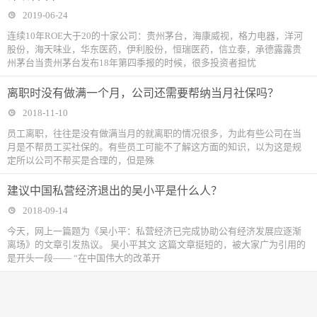
2019-06-24
连续10年ROE大于20的十家公司：贵州茅台，海康威视，格力电器，洋河
股份，海天味业，华东医药，伊利股份，恒瑞医药，信立泰，承德露露贵
州茅台当贵州茅台发布18年第四季报的时候，很多投资者担忧
离职时没有做满一个月，公司还需要帮纳当月社保吗？
2018-11-10
​员工离职，往往是没有做满当月的就离职的情况很多，为此有些公司在当
月是不帮员工买社保的。有些员工可能不了解这方面的知识，以为这是规
定所以公司不帮买是合理的，但是殊
建议中国私营经济退出的吴小平是什么人？
2018-09-14
今天，网上一篇题为《吴小平：私营经济已完成协助公有经济发展应逐渐
离场》的文章引发热议。 吴小平其文 这篇文章挺短的，被大家广为引用的
是开头一段—— “在中国伟大的改革开