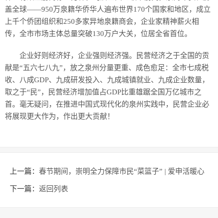
盖全球——950万泉籍华侨华人遍布世界170个国家和地区，成立
上千个侨团组织和250多家异地泉籍商会，企业家精神薪火相
传，全市市场主体总量突破130万户大关，位居全省首位。
企业好则经济好，企业强则经济强。民营经济之于全国的贡
献是“五六七八九”，放之泉州分量更重、成色愈足：全市七成税
收、八成GDP、九成研发投入、九成城镇就业、九成企业数量，
取之于“民”，民营经济增加值占GDP比重雄踞全国万亿城市之
首。毫无疑问，在推进中国式现代化的泉州实践中，民营企业必
将展现更大作为，作出更大贡献！
上一篇：
春节期间，崇明全力保障市民“菜篮子” | 爱申活暖心
春
下一篇：
返回列表