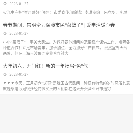
2023-01-27
火光中守护“岁月静好” 资料：市委宣传部编辑：李琳责编：朱竞华、李琳
春节期间，崇明全力保障市民“菜篮子” | 爱申活暖心春
2023-01-27
小小“菜篮子”，事关大民生。为做好春节期间的蔬菜稳产保供工作，崇明各
种植合作社立足市场需求，加班加点、全力抓好生产供应。 虽然室外天气
寒冷，但在上海王波果园专业合作社大
大年初六，开门红！新的一年扬眉“兔”气！
2023-01-27
▼▼▼今天，正月初六“送穷”是我国古代民间一种很有特色的岁时风俗其意
就是祭送穷鬼很多经商做买卖的人们都在这天开张营业开市送穷