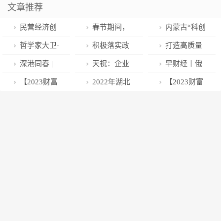
文章推荐
民营经济创
春节期间，
内蒙古“科创
造泉州八成财
崇明全力保障
专板”挂牌企业
哲学家大卫·
积极落实政
打造高质量
富
市民“菜篮子” |
达189家
休谟：理性是
策 太原市近
发展新引擎 晋
深港同春 |
天祝：企业
早财经丨俄
爱申活暖心春
且只是情绪的
1.6亿元支持
源区2023年经
深港有序恢复
春节生产忙 助
发动“巨大规
【2023财富
2022年湖北
【2023财富
奴隶，人类的
800余家企业
济工作亮点解
旅检通关提振
力群众稳增收
模”空袭；偷票
配置手册】八
经济总量居全
配置手册】城
两种判断机制
技术创新
读
信心带来活力
房？《满江
大卖方诊脉
国第七 同比增
投信托频频违
红》紧急回
2023投资大势
长4.3% 难中求
约 高净值客户
应；业绩创新
成 殊为不易
还敢投吗？
高！特斯拉涨
近11%