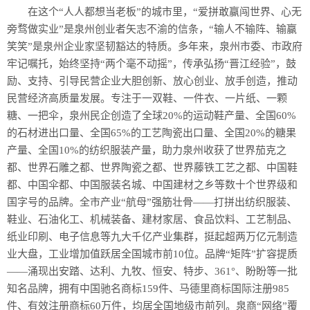
在这个“人人都想当老板”的城市里，“爱拼敢赢闯世界、心无
旁骛做实业”是泉州创业者矢志不渝的信条，“输人不输阵、输赢
笑笑”是泉州企业家坚韧豁达的特质。多年来，泉州市委、市政府
牢记嘱托，始终坚持“两个毫不动摇”，传承弘扬“晋江经验”，鼓
励、支持、引导民营企业大胆创新、放心创业、放手创造，推动
民营经济高质量发展。专注于一双鞋、一件衣、一片纸、一颗
糖、一把伞，泉州民企创造了全球20%的运动鞋产量、全国60%
的石材进出口量、全国65%的工艺陶瓷出口量、全国20%的糖果
产量、全国10%的纺织服装产量，助力泉州收获了世界茄克之
都、世界石雕之都、世界陶瓷之都、世界藤铁工艺之都、中国鞋
都、中国伞都、中国服装名城、中国建材之乡等数十个世界级和
国字号的品牌。全市产业“航母”强筋壮骨——打拼出纺织服装、
鞋业、石油化工、机械装备、建材家居、食品饮料、工艺制品、
纸业印刷、电子信息等九大千亿产业集群，挺起超两万亿元制造
业大盘，工业增加值跃居全国城市前10位。品牌“矩阵”扩容提质
——涌现出安踏、达利、九牧、恒安、特步、361°、盼盼等一批
知名品牌，拥有中国驰名商标159件、马德里商标国际注册985
件、有效注册商标60万件，均居全国地级市前列。泉商“网络”覆