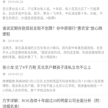
2019-06-28
百元茅台没人买，千元茅台有人追。十年前，有人花百元买了一万股茅
台，后出手追中石油，如今，茅台一飞冲天，中石油深套十年。炒股，不
要见异思迁，价值投资是首选。#股票#
谁说定期存款提前支取不划算？存中原银行“惠农宝”放心随
便取
2018-06-30
这两天，家在某县城的王先生有点小郁闷。因为家中有事急需用钱，无奈
手头上的定期存款没到期。“提前支取的话，存的这定期，利息就要按照活
期利率算。我初步算了下，至少得损失1
张小龙:交了8千万税 无北京户籍孩子连私立也不让上
2018-05-22
微博截图 网易财经5月22日讯 北京粉笔蓝天科技有限公司 CEO张小龙发微
博称，我没有北京户籍，孩子就不能上北京公立学校，我准备给她找一个
小的私人办的学校，那个学校没有办多
万字详解：ROE连续十年超过20的明星公司全面分析（附：
详细名单）