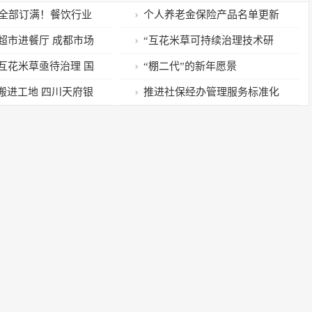
间全部订满！餐饮行业
个人养老金保险产品名单更新
复第一枪
增至12款
超市进餐厅 成都市场
“互花米草可持续治理技术研
员聚焦细节守护“舌尖
发”应急揭榜挂帅项目榜单发布
互花米草亟待治理 国
“棚二代”的新年愿景
榜单鼓励技术研发
”搬进工地 四川天府银
推进社保经办管理服务标准化
放“薪”过年
规范化便利化，要做这些事！