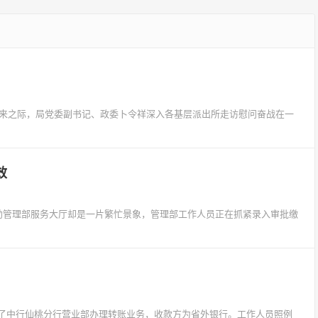
到来之际，局党委副书记、政委卜令祥深入各基层派出所走访慰问奋战在一
效
尔勒管理部服务大厅却是一片繁忙景象，管理部工作人员正在抓紧录入审批缴
了中行仙桃分行营业部办理转账业务，收款方为省外银行。工作人员照例