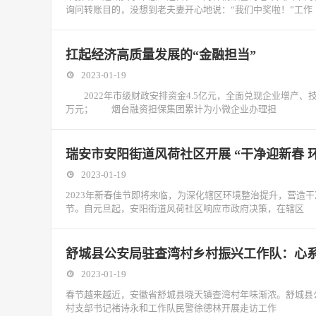
询问转账目的，没想到老夫妻开心地说：“我们中奖啦！”工作
扛起经济高质量发展的“金融担当”
2023-01-19
2022年市级财政安排资金4.5亿元，全面兑现企业增产、技改
万元； 烟台融资担保集团累计为小微企业办理担
瑞安市安阳街道风荷社区开展 “干净迎新春 
2023-01-19
2023年新春佳节即将来临，为深化辖区环境整治提升，营造
节。自元旦起，安阳街道风荷社区响应市政府决策，在辖区
舒城县公安局驻查湾村乡村振兴工作队：心系
2023-01-19
春节越来越近，安徽省舒城县晓天镇查湾村年味渐浓。舒城县
村支部书记褚诗永和工作队民警徐德林开展走访工作