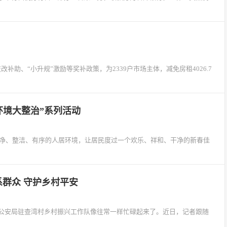
补助、“小升规”激励等奖补政策，为2339户市场主体，减免房租4026.7
环境大整治”系列活动
干净、整洁、有序的人居环境，让居民度过一个欢乐、祥和、干净的新春佳
群众 守护乡村平安
公安局驻查湾村乡村振兴工作队像往常一样忙碌起来了。近日，记者跟随