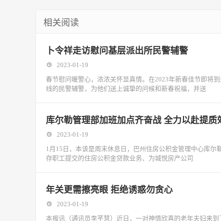
相关阅读
卜令祥走访慰问基层派出所民警辅警
2023-01-19
春节慰问暖警心，浓浓关怀显真情。在2023年新春佳节即将
线的民警辅警，为他们送上诚挚的问候和新春祝福，并送
库尔勒管理部加班加点齐奋战 全力以赴提质
2023-01-19
1月15日，本该是周末休息日，巴州住房公积金管理中心库
存职工提交的住房公积金贷款业务、为城悦房产公司
年关更需擦亮眼 拒绝诱惑勿贪心
2023-01-19
本报讯（通讯员李芊慧）近日，一对神情欣喜的老年夫妇来到