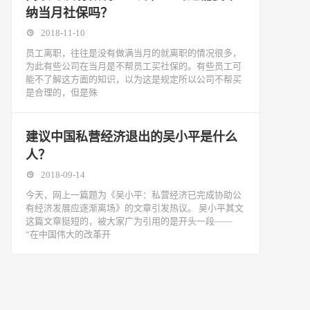
纳当月社保吗？
2018-11-10
​员工离职，往往是没有做满当月的就离职的情况很多，
为此有些公司在当月是不帮员工买社保的。有些员工可
能不了解这方面的知识，以为这是规定所以公司不帮买
是合理的，但是殊
建议中国私营经济退出的吴小平是什么
人？
2018-09-14
今天，网上一篇题为《吴小平：私营经济已完成协助公
有经济发展应逐渐离场》的文章引发热议。 吴小平其文
这篇文章挺短的，被大家广为引用的是开头一段——
“在中国伟大的改革开