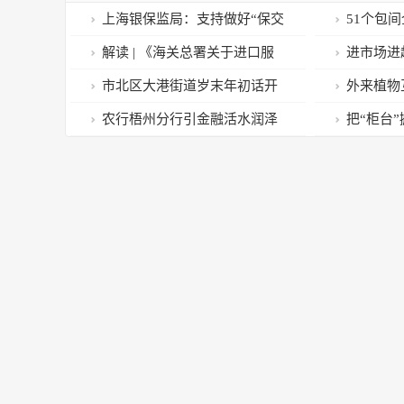
上海银保监局：支持做好“保交
51个包
楼”工作，为优质房企提供并购融
打响加速恢
​解读 | 《海关总署关于进口服
进市场进
资
装采信要求的公告》
监管执法人
市北区大港街道岁末年初话开
外来植物
上的年味”
局：“先锋论坛”学思践悟，干事
家林草局发
农行梧州分行引金融活水润泽
把“柜台
创业敢为人先
实体经济
行让农民工