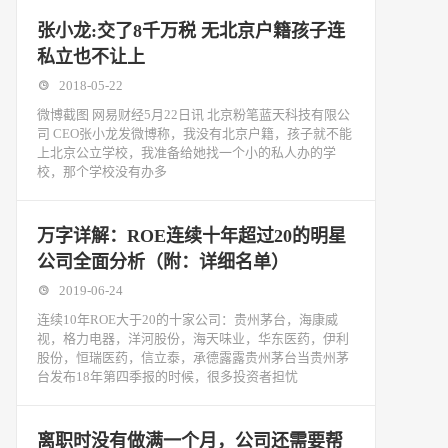
张小龙:交了8千万税 无北京户籍孩子连
私立也不让上
2018-05-22
微博截图 网易财经5月22日讯 北京粉笔蓝天科技有限公
司 CEO张小龙发微博称，我没有北京户籍，孩子就不能
上北京公立学校，我准备给她找一个小的私人办的学
校，那个学校没有办多
万字详解：ROE连续十年超过20的明星
公司全面分析（附：详细名单）
2019-06-24
连续10年ROE大于20的十家公司：贵州茅台，海康威
视，格力电器，洋河股份，海天味业，华东医药，伊利
股份，恒瑞医药，信立泰，承德露露贵州茅台当贵州茅
台发布18年第四季报的时候，很多投资者担忧
离职时没有做满一个月，公司还需要帮