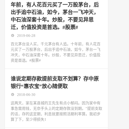
年前，有人花百元买了一万股茅台，后
出手追中石油，如今，茅台一飞冲天，
中石油深套十年。炒股，不要见异思
迁，价值投资是首选。#股票#
2019-06-28
百元茅台没人买，千元茅台有人追。十年前，有人花百
元买了一万股茅台，后出手追中石油，如今，茅台一飞
冲天，中石油深套十年。炒股，不要见异思迁，价值投
资是首选。#股票#
谁说定期存款提前支取不划算？存中原
银行“惠农宝”放心随便取
2018-06-30
这两天，家在某县城的王先生有点小郁闷。因为家中有
事急需用钱，无奈手头上的定期存款没到期。“提前支取
的话，存的这定期，利息就要按照活期利率算。我初步
算了下，至少得损失1