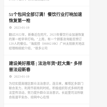
51个包间全部订满！餐饮行业打响加速
恢复第一枪
2023-01-19
翻过2022年，新春近在咫尺，2023年餐饮行业加速恢复
的第一枪早早打响。“上周，有一个顾客咨询能否预订
120人的餐位。”海底捞（06862.HK）广州太阳新天地店
经理杨娅妮介绍，“很多公司
建设美好雁塔 | 法治年货“赶大集” 多样
普法迎新春
2023-01-19
为切实提高辖区群众法治意识，连日来，雁塔区多部门
联合发力，利用节前有利时机，积极组织形式多样的普
法宣传活动，努力提升群众法治意识。长延堡司法所联
合街道平安办、综网中心在恒