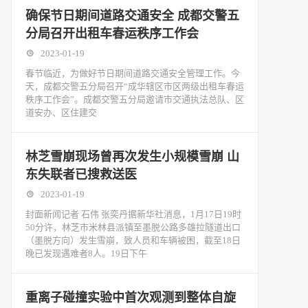
确保节日期间道路交通安全 成都交警五
分局召开出租车春运秩序工作会
2023-01-19
春节临近，为做好节日期间道路交通安全管理工作。今
天，成都交警五分局召开“成华辖区市区两级出租车春运
秩序工作会”。成都交警五分局邀请市交通执法总队、区
道安办、区住建交
林芝雪崩现场曾再次发生小规模雪崩 山
东失联者已搜救送医
2023-01-19
封面新闻记者 石伟 张奕丹据新华社消息，1月17日19时
50分许，林芝市米林县派镇至墨脱公路多雄拉隧道出口
（墨脱方向）发生雪崩，致人员和车辆被困，截至18日
晚已发现遇难者8人。19日下午
重离子碰撞实验中首次观测到整体自旋