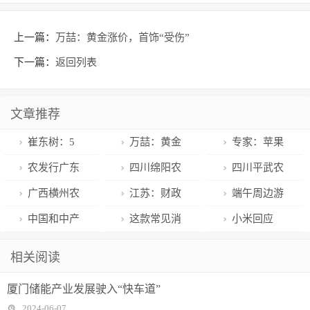
上一篇：
万喆：黄金涨价，首饰“受伤”
下一篇：
返回列表
文章推荐
崔东树：5
万喆：黄金
专家：苹果
月降价车型大
涨价，首饰“受
利用垄断地位
农发行广东
四川绵阳农
四川平武农
幅减少，市场
伤”
收“苹果税”｜
清远市清新支
商银行安州支
商银行开展“小
广西横州农
江苏：财政
端午周边游
重回常态化竞
宅男财经
行奏响防灾减
行资助贫困学
小银行家”活动
信联社开展“零
资金免申即享
升温 “新中式”
中国和中产
这款常见消
小米回应
争
灾“四部曲”
生
钱包”兑换服务
市场主体“倍感
旅行、县域游
男，“拯救”
炎药，药店价
SU7冲出停车
相关阅读
惊喜”
成新宠
lululemon？
格是医院的十
场：事发时车
厦门储能产业发展驶入“快车道”
倍还到处缺
辆状态正常
2024-06-07