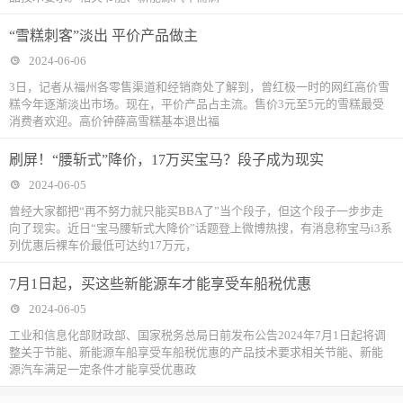
“雪糕刺客”淡出 平价产品做主
2024-06-06
3日，记者从福州各零售渠道和经销商处了解到，曾红极一时的网红高价雪
糕今年逐渐淡出市场。现在，平价产品占主流。售价3元至5元的雪糕最受
消费者欢迎。高价钟薛高雪糕基本退出福
刷屏！“腰斩式”降价，17万买宝马？段子成为现实
2024-06-05
曾经大家都把“再不努力就只能买BBA了”当个段子，但这个段子一步步走
向了现实。近日“宝马腰斩式大降价”话题登上微博热搜，有消息称宝马i3系
列优惠后裸车价最低可达约17万元，
7月1日起，买这些新能源车才能享受车船税优惠
2024-06-05
工业和信息化部财政部、国家税务总局日前发布公告2024年7月1日起将调
整关于节能、新能源车船享受车船税优惠的产品技术要求相关节能、新能
源汽车满足一定条件才能享受优惠政