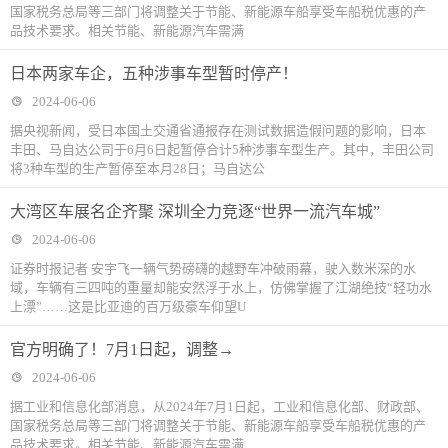
国家税务总局等三部门将调整关于节能、新能源车船享受车船税优惠的产
品技术要求。相关节能、新能源汽车需满
日本两家车企，五种涉事车型暂时停产！
2024-06-06
据央视新闻，受日本国土交通省通报存在测试数据造假问题的影响，日本
丰田、马自达公司于6月6日起暂停合计5种涉事车型生产。其中，丰田公司
将3种车型的生产暂停至本月28日；马自达公
大湾区车展名企齐聚 深圳全力竞逐“世界一流汽车城”
2024-06-06
证券时报记者 安宇飞一辆气势磅礴的越野车冲破雨幕，驶入数米深的水
域，车辆有三四吨的重量却能安然浮于水上，仿佛掌握了江湖绝技“轻功水
上漂”……这是比亚迪的百万级豪车仰望U
官方明确了！7月1日起，调整→
2024-06-06
据工业和信息化部消息，从2024年7月1日起，工业和信息化部、财政部、
国家税务总局等三部门将调整关于节能、新能源车船享受车船税优惠的产
品技术要求。相关节能、新能源汽车需满