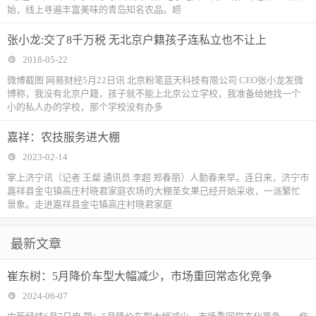
始，线上寻遍丰富美味的青岛知名农品。崂
张小龙:交了8千万税 无北京户籍孩子连私立也不让上
2018-05-22
微博截图 网易财经5月22日讯 北京粉笔蓝天科技有限公司 CEO张小龙发微
博称，我没有北京户籍，孩子就不能上北京公立学校，我准备给她找一个
小的私人办的学校，那个学校没有办多
嘉祥：农技服务进大棚
2023-02-14
掌上济宁讯（记者 王粲 通讯员 李超 郑春丽）人勤春来早。连日来，济宁市
嘉祥县金屯镇高庄村晓君家庭农场的大棚圣女果已经开始采收，一派繁忙
景象。走进嘉祥县金屯镇高庄村晓君家庭
最新文章
崔东树：5月降价车型大幅减少，市场重回常态化竞争
2024-06-07