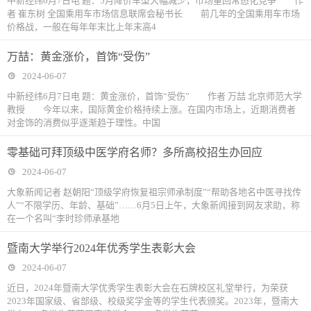
中新经纬6月7日电 题：5月降价车型大幅减少，市场重回常态化竞争 作
者 崔东树 全国乘用车市场信息联席会秘书长 前几年的全国乘用车市场
价格战，一般在每年年末比上年末高4
万喆：黄金涨价，首饰“受伤”
2024-06-07
中新经纬6月7日电 题：黄金涨价，首饰“受伤” 作者 万喆 北京师范大学
教授 今年以来，国际黄金价格持续上涨。在国内市场上，近期消费者
对金饰的消费似乎逐渐趋于理性。中国
零基础可拜顶级中医学府名师？多所高校招生办回应
2024-06-07
大象新闻记者 赵朝阳“顶级学府恢复祖宗师承制度”“帮助各地名中医寻找传
人”“不限学历、年龄、基础”……6月5日上午，大象新闻接到网友求助，称
在一个名叫“李时珍师承基地
暨南大学举行2024年优秀学生表彰大会
2024-06-07
近日，2024年暨南大学优秀学生表彰大会在石牌校区礼堂举行，为荣获
2023年国家级、省部级、校级奖学金等的学生代表颁奖。2023年，暨南大