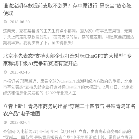
谁说定期存款提前支取不划算？存中原银行“惠农宝”放心随
便取
2018-06-30
这两天，家在某县城的王先生有点小郁闷。因为家中有事急需用钱，无奈
手头上的定期存款没到期。“提前支取的话，存的这定期，利息就要按照活
期利率算。我初步算了下，至少得损失1
北京率先表态“支持头部企业打造对标ChatGPT的大模型” 专
家称城市级AI竞争新赛道有望开启
2023-02-16
本报记者 邢萌最近，席卷全球的ChatGPT热潮引起地方政府的重视，北京
市率先表态“支持头部企业打造对标ChatGPT的大模型”。2月13日，北京市
经济和信息化局发布的《2022年北京人工
立春上新！青岛市商务局出品“穿越二十四节气 寻味青岛知名
农产品”电子地图
2023-02-04
齐鲁网·闪电新闻2月4日讯 今日（2月4日）立春，由青岛市商务局出品的
“穿越二十四节气 寻味青岛知名农产品”电子地图正式上线，带您从立春开