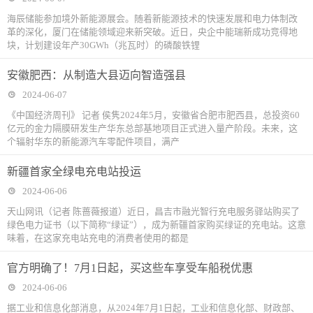
货？
海辰储能参加境外新能源展会。随着新能源技术的快速发展和电力体制改
革的深化，厦门在储能领域迎来新突破。近日，央企中能瑞新成功竞得地
块，计划建设年产30GWh（兆瓦时）的磷酸铁锂
​安徽肥西：从制造大县迈向智造强县
2024-06-07
《中国经济周刊》 记者 侯隽2024年5月，安徽省合肥市肥西县，总投资60
亿元的金力隔膜研发生产华东总部基地项目正式进入量产阶段。未来，这
个辐射华东的新能源汽车零配件项目，满产
新疆首家全绿电充电站投运
2024-06-06
天山网讯（记者 陈蔷薇报道）近日，昌吉市融光智行充电服务驿站购买了
绿色电力证书（以下简称“绿证”），成为新疆首家购买绿证的充电站。这意
味着，在这家充电站充电的消费者使用的都是
官方明确了！7月1日起，买这些车享受车船税优惠
2024-06-06
据工业和信息化部消息，从2024年7月1日起，工业和信息化部、财政部、