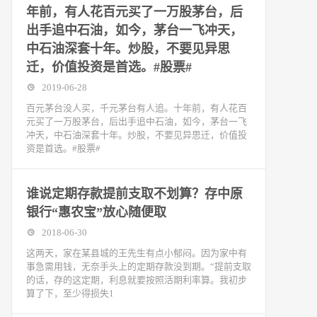
年前，有人花百元买了一万股茅台，后
出手追中石油，如今，茅台一飞冲天，
中石油深套十年。炒股，不要见异思
迁，价值投资是首选。#股票#
2019-06-28
百元茅台没人买，千元茅台有人追。十年前，有人花百
元买了一万股茅台，后出手追中石油，如今，茅台一飞
冲天，中石油深套十年。炒股，不要见异思迁，价值投
资是首选。#股票#
谁说定期存款提前支取不划算？存中原
银行“惠农宝”放心随便取
2018-06-30
这两天，家在某县城的王先生有点小郁闷。因为家中有
事急需用钱，无奈手头上的定期存款没到期。“提前支取
的话，存的这定期，利息就要按照活期利率算。我初步
算了下，至少得损失1