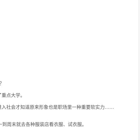
？
了重点大学。
进入社会才知道原来形象也是职场里一种重要软实力……
她一到周末就去各种服装店看衣服、试衣服。
。