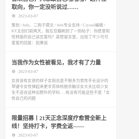
取向，你一定没听说过……
2023-03-07
策划 / fufu、二狗子撰文 / fufu专业支持 / Crystal编辑 /
KY主创们前两天，我在豆瓣刷到了一则帖子：你愿意和
性转版的自己谈恋爱吗？高赞留言里，出现了不少可可
爱爱的回复：如果说
当我作为女性被看见，我才有了力量
2023-03-07
女孩该有女孩的样子女厕总是不够多为男性手长设计的
琴键令女性弹起来更辛苦体检脱衣触诊女大夫比较少女
生不适合这种出野外的学科......有没有可能这些不是「女
性自己的问题
限量招募丨21天正念深度疗愈营全新上
线！坚持打卡，学费全返——
2023-03-07