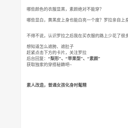
哪些颜色的衣服显黑，素颜绝对不能穿？
哪些显白，黄黑皮上身也能白亮一个度？罗拉亲自上
不得不说，认识罗拉之后我在买衣服的路上少花了很
想知道怎么遮胯、遮肚子
赶紧点击下方的卡片，关注罗拉
后台回复：
“梨形”、“苹果型”、“素颜”
获取独家的穿搭秘籍吧~
素人改造，普通女孩化身时髦精