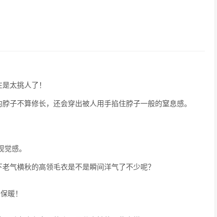
在是太挑人了！
的脖子不算修长，还会穿出被人用手掐住脖子一般的窒息感。
视觉感。
下老气横秋的高领毛衣是不是瞬间洋气了不少呢？
别保暖！