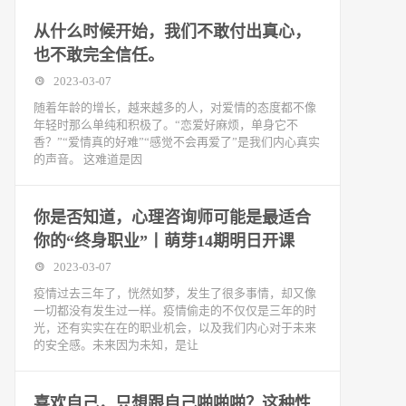
从什么时候开始，我们不敢付出真心，
也不敢完全信任。
2023-03-07
随着年龄的增长，越来越多的人，对爱情的态度都不像
年轻时那么单纯和积极了。“恋爱好麻烦，单身它不
香？”“爱情真的好难”“感觉不会再爱了”是我们内心真实
的声音。 这难道是因
你是否知道，心理咨询师可能是最适合
你的“终身职业”丨萌芽14期明日开课
2023-03-07
疫情过去三年了，恍然如梦，发生了很多事情，却又像
一切都没有发生过一样。疫情偷走的不仅仅是三年的时
光，还有实实在在的职业机会，以及我们内心对于未来
的安全感。未来因为未知，是让
喜欢自己，只想跟自己啪啪啪？这种性