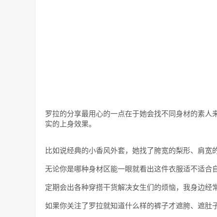
罗拉的分享最用心的一点在于她会找不同身材的素人
实的上身效果。
比如说经典的小香风外套，她找了胯宽的梨形、肩宽
无论你是哪种身材区能一眼就看出这件衣服适不适合
定期会出各种穿搭干货解决女生们的烦恼，我身边经
如果你关注了罗拉就知道什么样的裤子才遮胯、遮肚