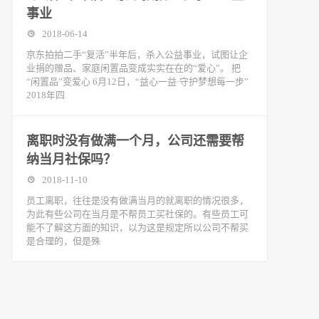
事业
2018-06-14
京东拍拍二手“复活”半年后，杀入公益事业，试图让企
业捐的赠品、家庭闲置品变成实实在在的“爱心”。 把
“闲置品”变爱心 6月12日，“益心一益·守护梦想每一步”
2018年四
离职时没有做满一个月，公司还需要帮
纳当月社保吗？
2018-11-10
​员工离职，往往是没有做满当月的就离职的情况很多，
为此有些公司在当月是不帮员工买社保的。有些员工可
能不了解这方面的知识，以为这是规定所以公司不帮买
是合理的，但是殊