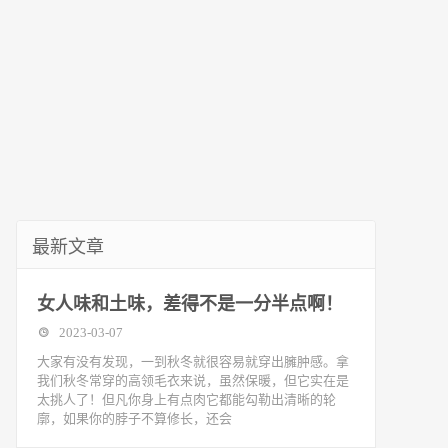
最新文章
女人味和土味，差得不是一分半点啊！
2023-03-07
大家有没有发现，一到秋冬就很容易就穿出臃肿感。拿
我们秋冬常穿的高领毛衣来说，虽然保暖，但它实在是
太挑人了！但凡你身上有点肉它都能勾勒出清晰的轮
廓，如果你的脖子不算修长，还会