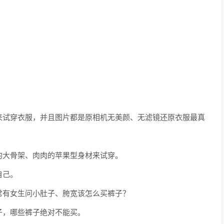
来试穿衣服，并且图片都是原相机无美颜、无滤镜还原衣服最真
的大骨架、肉肉的苹果型身材来试穿。
自己。
常有女生问小肚子、胯宽该怎么买裤子？
子，哪些裤子绝对不能买。