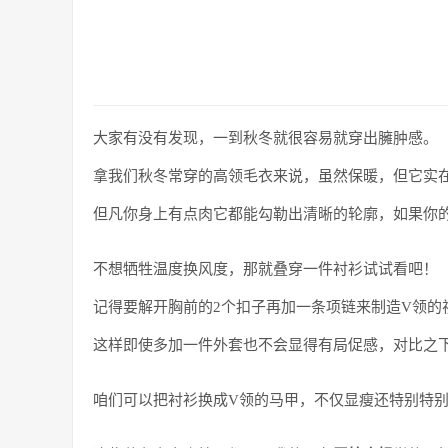
大家有没有发现，一到秋冬就很容易就穿出臃肿感。
拿我们秋冬常穿的高领毛衣来说，虽然保暖，但它实
但凡你身上有点肉它都能勾勒出清晰的轮廓，如果你
不想牺牲温度换风度，那就叠穿一件衬衫试试看吧！
记得要解开胸前的2个扣子再加一条项链来制造V领的
这样即使多加一件外套也不会显得有局促感，对比之
咱们可以把衬衫换成V领的马甲，不仅显瘦还特别特