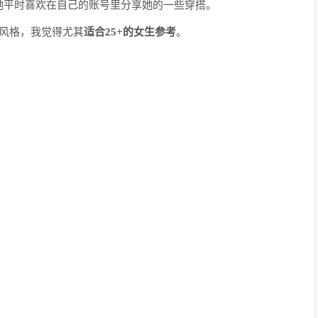
她平时喜欢在自己的账号里分享她的一些穿搭。
风格，我觉得尤其
适合
25+的女生参考
。