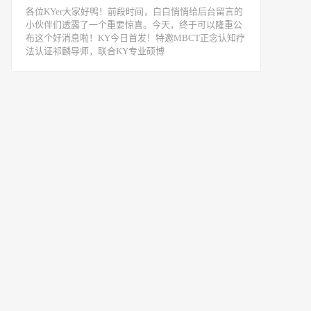
各位KYer大家好鸭！前段时间，白白悄悄给后台留言的
小伙伴们透露了一个重要惊喜。今天，终于可以隆重公
布这个好消息啦！KY今日首发！特邀MBCT正念认知疗
法认证祁麟导师，联合KY专业硕博