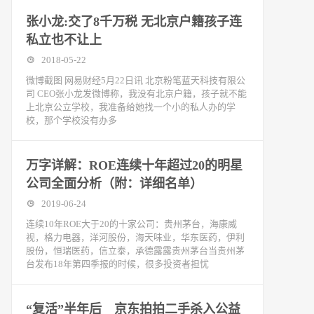
张小龙:交了8千万税 无北京户籍孩子连
私立也不让上
2018-05-22
微博截图 网易财经5月22日讯 北京粉笔蓝天科技有限公
司 CEO张小龙发微博称，我没有北京户籍，孩子就不能
上北京公立学校，我准备给她找一个小的私人办的学
校，那个学校没有办多
万字详解：ROE连续十年超过20的明星
公司全面分析（附：详细名单）
2019-06-24
连续10年ROE大于20的十家公司：贵州茅台，海康威
视，格力电器，洋河股份，海天味业，华东医药，伊利
股份，恒瑞医药，信立泰，承德露露贵州茅台当贵州茅
台发布18年第四季报的时候，很多投资者担忧
“复活”半年后 京东拍拍二手杀入公益